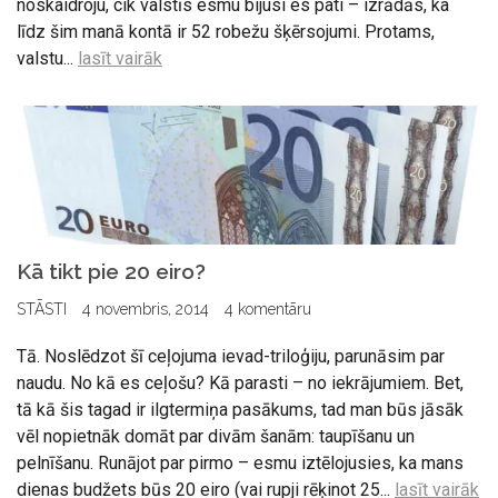
noskaidroju, cik valstīs esmu bijusi es pati – izrādās, ka
līdz šim manā kontā ir 52 robežu šķērsojumi. Protams,
valstu...
lasīt vairāk
Kā tikt pie 20 eiro?
STĀSTI
4 novembris, 2014
4 komentāru
Tā. Noslēdzot šī ceļojuma ievad-triloģiju, parunāsim par
naudu. No kā es ceļošu? Kā parasti – no iekrājumiem. Bet,
tā kā šis tagad ir ilgtermiņa pasākums, tad man būs jāsāk
vēl nopietnāk domāt par divām šanām: taupīšanu un
pelnīšanu. Runājot par pirmo – esmu iztēlojusies, ka mans
dienas budžets būs 20 eiro (vai rupji rēķinot 25...
lasīt vairāk