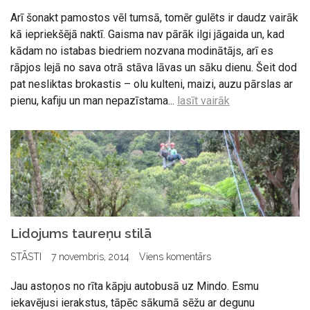
Arī šonakt pamostos vēl tumsā, tomēr gulēts ir daudz vairāk
kā iepriekšējā naktī. Gaisma nav pārāk ilgi jāgaida un, kad
kādam no istabas biedriem nozvana modinātājs, arī es
rāpjos lejā no sava otrā stāva lāvas un sāku dienu. Šeit dod
pat nesliktas brokastis – olu kulteni, maizi, auzu pārslas ar
pienu, kafiju un man nepazīstama...
lasīt vairāk
Lidojums taureņu stilā
STĀSTI
7 novembris, 2014
Viens komentārs
Jau astoņos no rīta kāpju autobusā uz Mindo. Esmu
iekavējusi ierakstus, tāpēc sākumā sēžu ar degunu