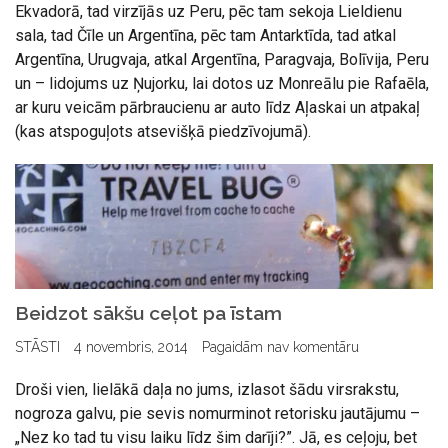
Ekvadorā, tad virzījās uz Peru, pēc tam sekoja Lieldienu
sala, tad Čīle un Argentīna, pēc tam Antarktīda, tad atkal
Argentīna, Urugvaja, atkal Argentīna, Paragvaja, Bolīvija, Peru
un – lidojums uz Ņujorku, lai dotos uz Monreālu pie Rafaēla,
ar kuru veicām pārbraucienu ar auto līdz Aļaskai un atpakaļ
(kas atspoguļots atsevišķā piedzīvojumā).
Beidzot sākšu ceļot pa īstam
STĀSTI
4 novembris, 2014
Pagaidām nav komentāru
Droši vien, lielākā daļa no jums, izlasot šādu virsrakstu,
nogroza galvu, pie sevis nomurminot retorisku jautājumu –
„Nez ko tad tu visu laiku līdz šim darīji?”. Jā, es ceļoju, bet