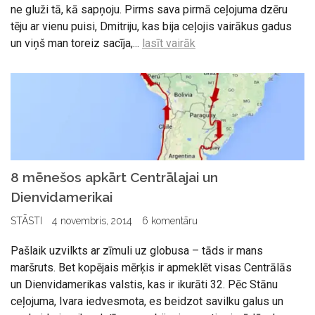
ne gluži tā, kā sapņoju. Pirms sava pirmā ceļojuma dzēru
tēju ar vienu puisi, Dmitriju, kas bija ceļojis vairākus gadus
un viņš man toreiz sacīja,...
lasīt vairāk
8 mēnešos apkārt Centrālajai un
Dienvidamerikai
STĀSTI
4 novembris, 2014
6 komentāru
Pašlaik uzvilkts ar zīmuli uz globusa – tāds ir mans
maršruts. Bet kopējais mērķis ir apmeklēt visas Centrālās
un Dienvidamerikas valstis, kas ir ikurāti 32. Pēc Stānu
ceļojuma, Ivara iedvesmota, es beidzot savilku galus un