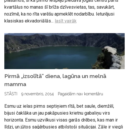
plašumos, šī kā pirmo iespēju piedāvā jogas centru pāris
kvartālus no manas šī brīža dzīvesvietas, tas, savukārt,
nozīmē, ka no rīta varēšu apmeklēt nodarbību. Ieturējusi
klasiskas ekvadoriālās...
lasīt vairāk
Pirmā „izsolītā” diena, lagūna un melnā
mamma
STĀSTI
9 novembris, 2014
Pagaidām nav komentāru
Esmu uz ielas pirms septiņiem rītā, bet saule, diemžēl,
bijusi čaklāka un jau pakāpusies krietnu gabaliņu virs
horizonta. Esmu uzvilkusi visas garās drēbes, kas man ir
līdzi, un jūtos saģērbusies atbilstoši situācijai. Zāle ir viegli