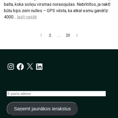
balta, koka soliņu virsmas norasojušas. Nebrīnītos, ja naktī
būtu bijis zem nulles – GPS vēsta, ka atkal esmu gandrīz
4000...
lasīt vairāk
Ziņu
1
2
…
20
numerācija
pēc
lappusēm
Instagram
Facebook
X
LinkedIn
E-
pasta
adrese
Saņemt jaunākos ierakstus