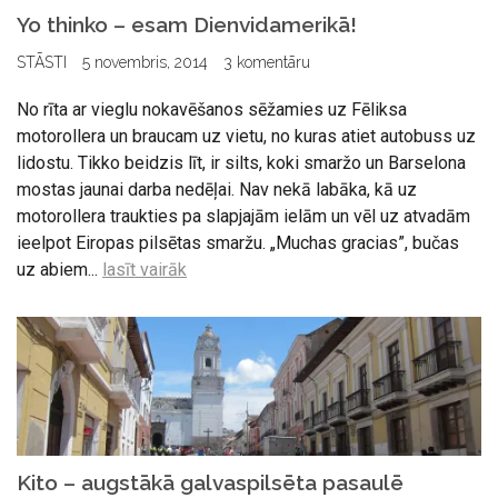
Yo thinko – esam Dienvidamerikā!
STĀSTI
5 novembris, 2014
3 komentāru
No rīta ar vieglu nokavēšanos sēžamies uz Fēliksa
motorollera un braucam uz vietu, no kuras atiet autobuss uz
lidostu. Tikko beidzis līt, ir silts, koki smaržo un Barselona
mostas jaunai darba nedēļai. Nav nekā labāka, kā uz
motorollera traukties pa slapjajām ielām un vēl uz atvadām
ieelpot Eiropas pilsētas smaržu. „Muchas gracias”, bučas
uz abiem...
lasīt vairāk
Kito – augstākā galvaspilsēta pasaulē