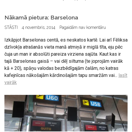
Nākamā pietura: Barselona
STĀSTI
4 novembris, 2014
Pagaidām nav komentāru
Izkāpjot Barselonas centā, es neskatos kartē. Lai arī Fēliksa
dzīvokļa atrašanās vieta manā atmiņā ir miglā tīta, eju pēc
čuja un man ir absolūti pareiza virziena sajūta. Kaut kas ir
tajā Barselonas gaisā – vai dēļ siltuma (te joprojām vairāk
kā + 20), spāņu valodas bezbēdīgajām čalām, no katras
kafejnīcas nākošajām kārdinošajām tapu smaržām vai...
lasīt
vairāk