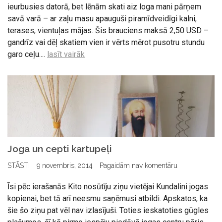
ieurbusies datorā, bet lēnām skati aiz loga mani pārņem
savā varā – ar zaļu masu apauguši piramīdveidīgi kalni,
terases, vientuļas mājas. Šis brauciens maksā 2,50 USD –
gandrīz vai dēļ skatiem vien ir vērts mērot pusotru stundu
garo ceļu....
lasīt vairāk
Joga un cepti kartupeļi
STĀSTI
9 novembris, 2014
Pagaidām nav komentāru
Īsi pēc ierašanās Kito nosūtīju ziņu vietējai Kundalini jogas
kopienai, bet tā arī neesmu saņēmusi atbildi. Apskatos, ka
šie šo ziņu pat vēl nav izlasījuši. Toties ieskatoties gūgles