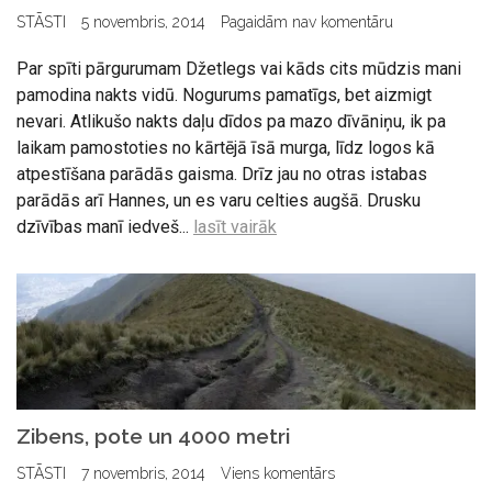
STĀSTI
5 novembris, 2014
Pagaidām nav komentāru
Par spīti pārgurumam Džetlegs vai kāds cits mūdzis mani
pamodina nakts vidū. Nogurums pamatīgs, bet aizmigt
nevari. Atlikušo nakts daļu dīdos pa mazo dīvāniņu, ik pa
laikam pamostoties no kārtējā īsā murga, līdz logos kā
atpestīšana parādās gaisma. Drīz jau no otras istabas
parādās arī Hannes, un es varu celties augšā. Drusku
dzīvības manī iedveš...
lasīt vairāk
Zibens, pote un 4000 metri
STĀSTI
7 novembris, 2014
Viens komentārs