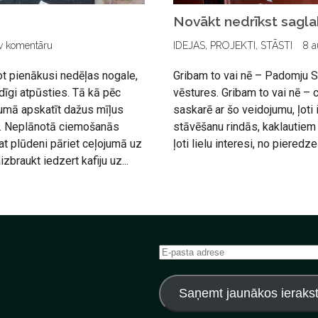
Novākt nedrīkst sagla
v komentāru
IDEJAS
,
PROJEKTI
,
STĀSTI
8 a
t pienākusi nedēļas nogale,
Gribam to vai nē – Padomju S
dīgi atpūsties. Tā kā pēc
vēstures. Gribam to vai nē – ci
umā apskatīt dažus mīļus
saskarē ar šo veidojumu, ļoti i
u. Neplānotā ciemošanās
stāvēšanu rindās, kaklautiem 
pat plūdeni pāriet ceļojumā uz
ļoti lielu interesi, no pieredz
zbraukt iedzert kafiju uz...
E-
pasta
adrese
Saņemt jaunākos ieraks