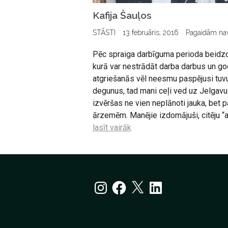
Kafija Šauļos
STĀSTI
13 februāris, 2016
Pagaidām na
Pēc spraiga darbīguma perioda beidzo
kurā var nestrādāt darba darbus un go
atgriešanās vēl neesmu paspējusi tuv
degunus, tad mani ceļi ved uz Jelgav
izvēršas ne vien neplānoti jauka, bet 
ārzemēm. Manējie izdomājuši, citēju “ai
lasīt vairāk
Instagram
Facebook
X
LinkedIn