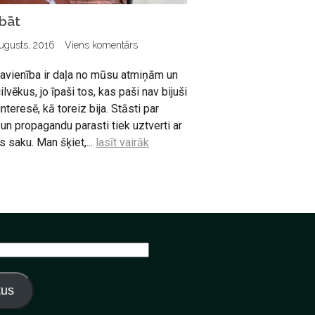
bāt
ugusts, 2016
Viens komentārs
avienība ir daļa no mūsu atmiņām un
lvēkus, jo īpaši tos, kas paši nav bijuši
nteresē, kā toreiz bija. Stāsti par
un propagandu parasti tiek uztverti ar
es saku. Man šķiet,...
lasīt vairāk
tus