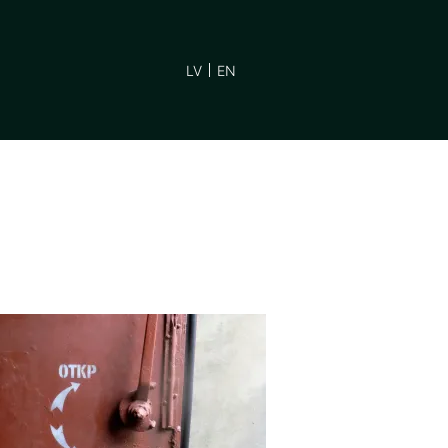
LV
EN