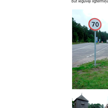
būt ieguvēji ilgtermiņ