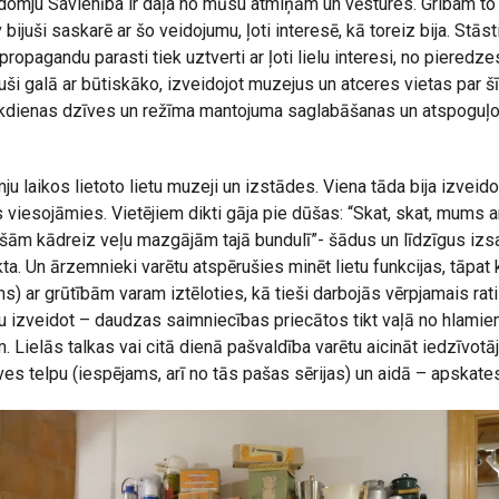
domju Savienība ir daļa no mūsu atmiņām un vēstures. Gribam to v
 bijuši saskarē ar šo veidojumu, ļoti interesē, kā toreiz bija. Stās
propagandu parasti tiek uztverti ar ļoti lielu interesi, no pieredz
uši galā ar būtiskāko, izveidojot muzejus un atceres vietas par šī
kdienas dzīves un režīma mantojuma saglabāšanas un atspoguļ
 laikos lietoto lietu muzeji un izstādes. Viena tāda bija izveido
viesojāmies. Vietējiem dikti gāja pie dūšas: “Skat, skat, mums ar
iešām kādreiz veļu mazgājām tajā bundulī”- šādus un līdzīgus izs
kta. Un ārzemnieki varētu atspērušies minēt lietu funkcijas, tāpat
) ar grūtībām varam iztēloties, kā tieši darbojās vērpjamais rati
tu izveidot – daudzas saimniecības priecātos tikt vaļā no hlamiem
 Lielās talkas vai citā dienā pašvaldība varētu aicināt iedzīvotāj
ves telpu (iespējams, arī no tās pašas sērijas) un aidā – apskates