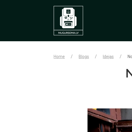
Home
Blogs
Idejas
No
N