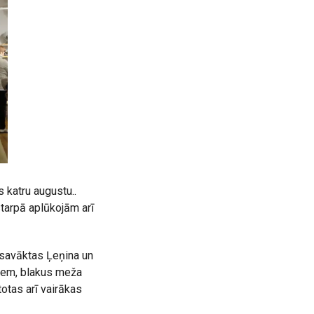
s katru augustu..
tarpā aplūkojām arī
 savāktas Ļeņina un
riem, blakus meža
totas arī vairākas