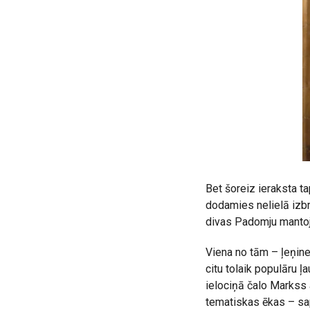
Bet šoreiz ieraksta ta
dodamies nelielā izbr
divas Padomju mantoj
Viena no tām – ļeņine
citu tolaik populāru 
ielociņā čalo Markss a
tematiskas ēkas – sapu