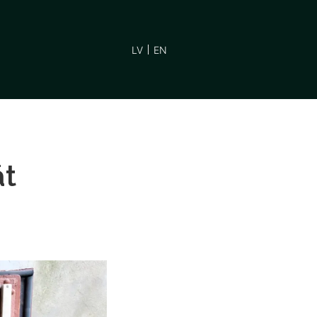
LV
EN
āt