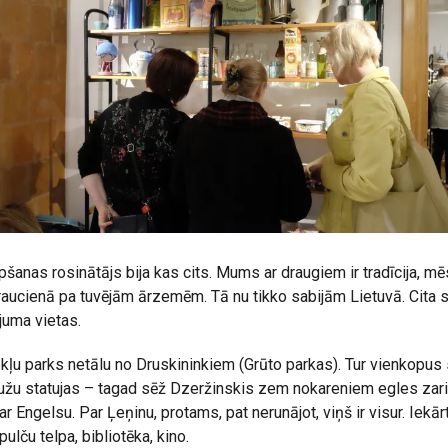
pšanas rosinātājs bija kas cits. Mums ar draugiem ir tradīcija, mē
aucienā pa tuvējām ārzemēm. Tā nu tikko sabijām Lietuvā. Cita s
uma vietas.
kļu parks netālu no Druskininkiem (Grūto parkas). Tur vienkopus
ļaužu statujas – tagad sēž Dzeržinskis zem nokareniem egles za
r Engelsu. Par Ļeņinu, protams, pat nerunājot, viņš ir visur. Iekār
lču telpa, bibliotēka, kino.