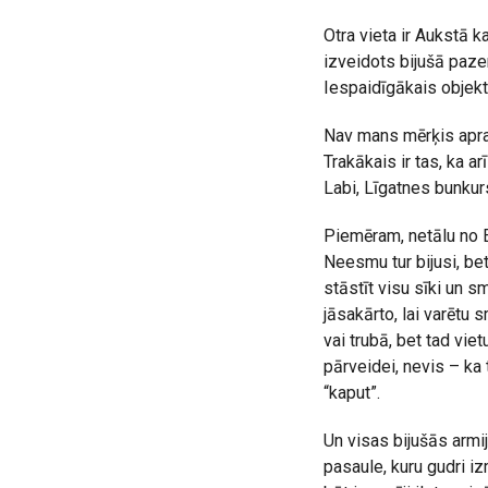
Otra vieta ir Aukstā 
izveidots bijušā paz
Iespaidīgākais objekts
Nav mans mērķis aprak
Trakākais ir tas, ka ar
Labi, Līgatnes bunkur
Piemēram, netālu no E
Neesmu tur bijusi, bet
stāstīt visu sīki un s
jāsakārto, lai varētu 
vai trubā, bet tad vi
pārveidei, nevis – ka 
“kaput”.
Un visas bijušās armi
pasaule, kuru gudri i