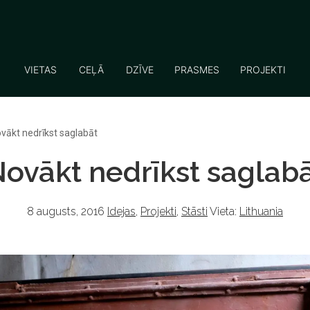
VIETAS
CEĻĀ
DZĪVE
PRASMES
PROJEKTI
vākt nedrīkst saglabāt
ovākt nedrīkst saglab
8 augusts, 2016
Idejas
,
Projekti
,
Stāsti
Vieta:
Lithuania