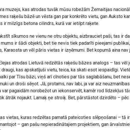
kara muzejs, kas atrodas tuvāk mūsu robežām Žemaitijas nacionā
emes raķešu bāzē un vēsta gan par konkrēto vietu, gan Auksto ka
 ir milzīgs betona cilindrs, kurā var ietilpt raķete.
stīt sīkumos ne vienu ne otru objektu, aizbrauciet paši, tas ir d
ī mums ir šādi objekti, bet tie nevis tiek padarīti pieejami publikai,
s, Karaosta un vēl pāris vietas ir izņēmumi. Bet kopumā aina nav 
lejas atrodas Lietuvā redzētās raķešu bāzes analogs – tas vēl j
 draugi, kas apskatījuši vietu, teica, ka skati esot iespaidīgi. Viet
malki par Tīsu bāzi, viņš arī cīnoties par tās saglabāšanu, bet ne
smuki un droši sēņot. Jā, protams, nav labi, ja var aiz neuzmanīb
etu var pagaidām norobežot un iekonservēt, kamēr rod līdzekļus tā
tik ātrāk nojaukt. Lamaķ ņe stroiķ. Bet, pārstāstot dzirdēto – pē
jas vietas, kuras redzētas pamatā pateicoties slēpņošanai – tā ir
zmantojot – gan pašu nepieradinātajiem projektiem, gan ārvalstni