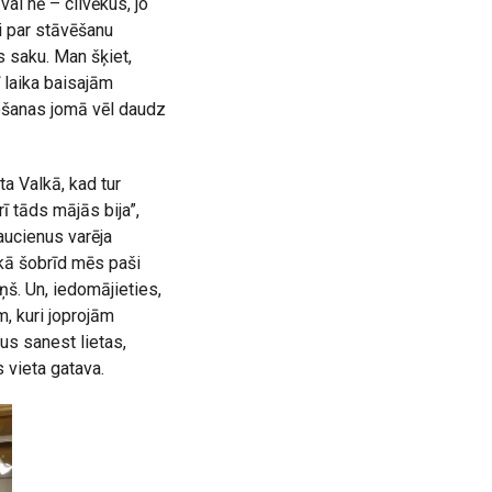
ai nē – cilvēkus, jo
ti par stāvēšanu
es saku. Man šķiet,
 laika baisajām
ošanas jomā vēl daudz
ta Valkā, kad tur
ī tāds mājās bija”,
aucienus varēja
 kā šobrīd mēs paši
ņš. Un, iedomājieties,
, kuri joprojām
us sanest lietas,
 vieta gatava.