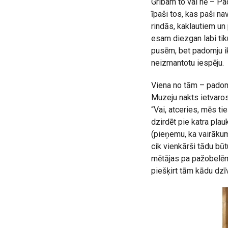
Gribam to vai nē – Pa
īpaši tos, kas paši nav
rindās, kaklautiem un 
esam diezgan labi tik
pusēm, bet padomju i
neizmantotu iespēju.
Viena no tām – padomju
Muzeju nakts ietvaros 
“Vai, atceries, mēs t
dzirdēt pie katra plau
(pieņemu, ka vairākums
cik vienkārši tādu bū
mētājas pa pažobelēm.
piešķirt tām kādu dzī