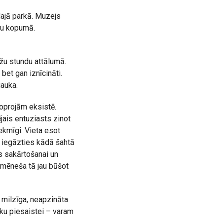
lajā parkā. Muzejs
ru kopumā.
ažu stundu attālumā.
 bet gan iznīcināti.
jauka.
oprojām eksistē.
ējais entuziasts zinot
sekmīgi. Vieta esot
as iegāzties kādā šahtā
s sakārtošanai un
c mēneša tā jau būšot
 milzīga, neapzināta
eku piesaistei – varam