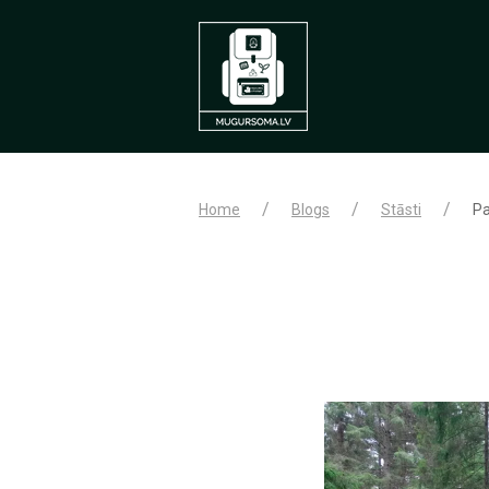
Home
Blogs
Stāsti
Pa