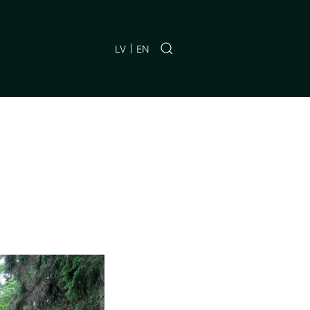
LV
EN