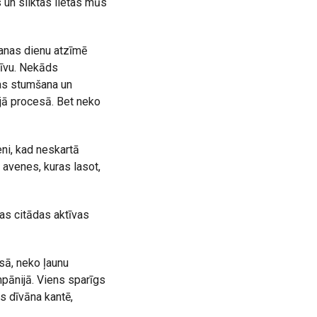
as un sliktas lietas mūs
anas dienu atzīmē
Rīvu. Nekāds
vas stumšana un
ajā procesā. Bet neko
ni, kad neskartā
 avenes, kuras lasot,
as citādas aktīvas
sā, neko ļaunu
pānijā. Viens sparīgs
s dīvāna kantē,