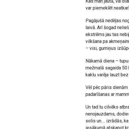
Kad man jautā, vai blan
var piemeklēt neatkar
Pagājušā nedēļas nog
laivā. Arī šogad neli
ekstrēms jau tas nebi
vilkšana pa akmeņainu
– visi, gurniņus izšūpo
Nākamā diena – tupus 
mežmalā sagaida 50 ba
kaklu varēja lauzt be
Vēl pēc pāris dienām 
padarīšanas ar mammu
Un tad tu cilvēks atb
nenojauzdams, dodies 
solis un…. izrādās, k
iesākumā atskanot k