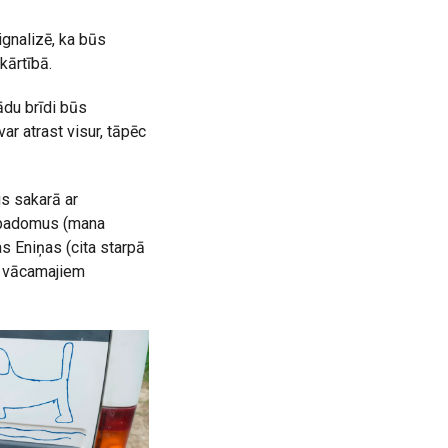
ignalizē, ka būs
kārtībā.
ādu brīdi būs
ar atrast visur, tāpēc
us sakarā ar
s padomus (mana
as Eniņas (cita starpā
ā vācamajiem