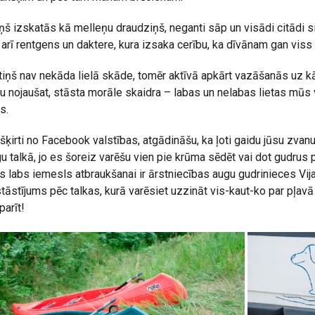
iņš izskatās kā melleņu draudziņš, neganti sāp un visādi citādi s
 arī rentgens un daktere, kura izsaka cerību, ka dīvānam gan viss 
tiņš nav nekāda lielā skāde, tomēr aktīvā apkārt vazāšanās uz k
u nojaušat, stāsta morāle skaidra – labas un nelabas lietas mūs v
s.
ķirti no Facebook valstības, atgādināšu, ka ļoti gaidu jūsu zvan
 talkā, jo es šoreiz varēšu vien pie krūma sēdēt vai dot gudru
ns labs iemesls atbraukšanai ir ārstniecības augu gudrinieces Vij
āstījums pēc talkas, kurā varēsiet uzzināt vis-kaut-ko par pļav
parīt!