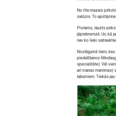
No rīta mazais pirkst
salūzis. To apstiprina
Protams, lauzts pirks
jāpiebremzē. Un, kā ja
nav ko lieki satrauktie
Noslēgumā tiem, kas š
piedalīšanos Mindaugu
specialitāte). Vēl vie
arī manas mammas) st
labumiem. Tiekās jau 