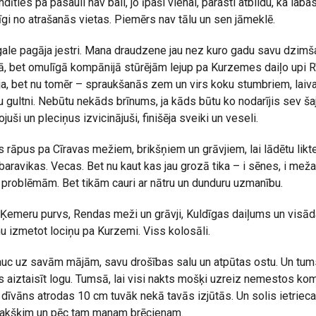
dīties pa pasauli nav bail, jo īpaši vienai, parasti atbildu, ka lab
īgi no atrašanās vietas. Piemērs nav tālu un sen jāmeklē.
ale pagāja jestri. Mana draudzene jau nez kuro gadu savu dzimš
elā, bet omulīgā kompānijā stūrējām lejup pa Kurzemes daiļo upi 
ja, bet nu tomēr – spraukšanās zem un virs koku stumbriem, lai
 gultni. Nebūtu nekāds brīnums, ja kāds būtu ko nodarījis sev š
juši un pleciņus izvicinājuši, finišēja sveiki un veseli.
rāpus pa Cīravas mežiem, brikšņiem un grāvjiem, lai lādētu likte
ravikas. Vecas. Bet nu kaut kas jau grozā tika – i sēnes, i meža
z problēmām. Bet tikām cauri ar nātru un dunduru uzmanību.
Ķemeru purvs, Rendas meži un grāvji, Kuldīgas daiļums un visād
 izmetot lociņu pa Kurzemi. Viss kolosāli.
rauc uz savām mājām, savu drošības salu un atpūtas ostu. Un tum
aiztaisīt logu. Tumsā, lai visi nakts mošķi uzreiz nemestos kom
a dīvāns atrodas 10 cm tuvāk nekā tavās izjūtās. Un solis ietrieca
rakšķim un pēc tam manam brēcienam.