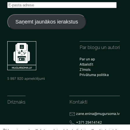
E-
pasta
adrese
Saņemt jaunākos ierakstus
Par blogu un autori
Par un ap
Atbalstīt
Zīmols
Privātuma politika
5 997 920 apmeklējumi
Driznaks
Kontakti
zane.enina@mugursoma.lv
+371 29414142