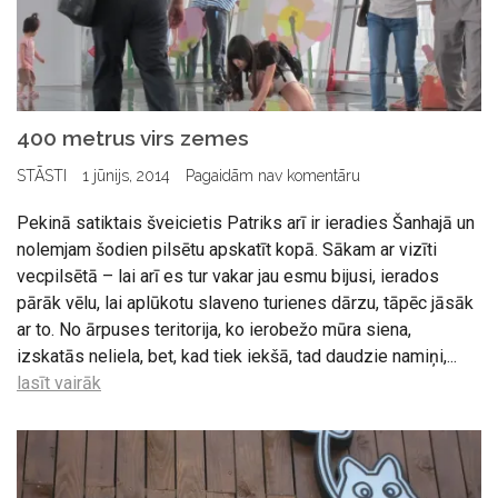
400 metrus virs zemes
STĀSTI
1 jūnijs, 2014
Pagaidām nav komentāru
Pekinā satiktais šveicietis Patriks arī ir ieradies Šanhajā un
nolemjam šodien pilsētu apskatīt kopā. Sākam ar vizīti
vecpilsētā – lai arī es tur vakar jau esmu bijusi, ierados
pārāk vēlu, lai aplūkotu slaveno turienes dārzu, tāpēc jāsāk
ar to. No ārpuses teritorija, ko ierobežo mūra siena,
izskatās neliela, bet, kad tiek iekšā, tad daudzie namiņi,...
lasīt vairāk