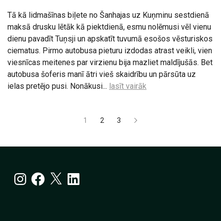
Tā kā lidmašīnas biļete no Šanhajas uz Kuņminu sestdienā
maksā drusku lētāk kā piektdienā, esmu nolēmusi vēl vienu
dienu pavadīt Tuņsji un apskatīt tuvumā esošos vēsturiskos
ciematus. Pirmo autobusa pieturu izdodas atrast veikli, vien
viesnīcas meitenes par virzienu bija mazliet maldījušās. Bet
autobusa šoferis manī ātri vieš skaidrību un pārsūta uz
ielas pretējo pusi. Nonākusi...
lasīt vairāk
Ziņu
1
2
3
numerācija
pēc
lappusēm
Instagram
Facebook
X
LinkedIn