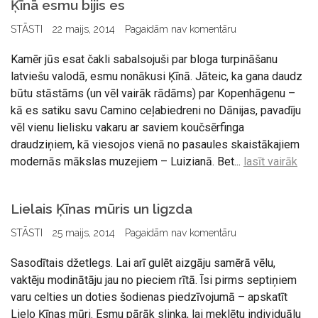
Ķīnā esmu bijis es
STĀSTI
22 maijs, 2014
Pagaidām nav komentāru
Kamēr jūs esat čakli sabalsojuši par bloga turpināšanu
latviešu valodā, esmu nonākusi Ķīnā. Jāteic, ka gana daudz
būtu stāstāms (un vēl vairāk rādāms) par Kopenhāgenu –
kā es satiku savu Camino ceļabiedreni no Dānijas, pavadīju
vēl vienu lielisku vakaru ar saviem koučsērfinga
draudziņiem, kā viesojos vienā no pasaules skaistākajiem
modernās mākslas muzejiem – Luizianā. Bet...
lasīt vairāk
Lielais Ķīnas mūris un ligzda
STĀSTI
25 maijs, 2014
Pagaidām nav komentāru
Sasodītais džetlegs. Lai arī gulēt aizgāju samērā vēlu,
vaktēju modinātāju jau no pieciem rītā. Īsi pirms septiņiem
varu celties un doties šodienas piedzīvojumā – apskatīt
Lielo Ķīnas mūri. Esmu pārāk slinka, lai meklētu individuālu