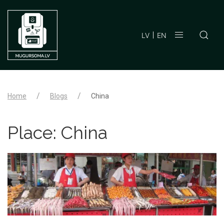
LV
EN
Home
Blogs
China
Place:
China