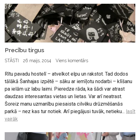
Precību tirgus
STĀSTI
26 maijs, 2014
Viens komentārs
Rītu pavadu hostelī – atvelkot elpu un rakstot. Tad dodos
tālākā Šanhajas izpētē – sāku ar iemīļotu nodarbi – klīšanu
pa ielām uz labu laimi. Pieredze rāda, ka šādi var atrast
daudzas interesantas vietas un lietas. Var arī neatrast.
Šoreiz manu uzmanību piesaista cilvēku drūzmēšanās
parkā – nez kas tur notiek. Arī piegājusi tuvāk, netieku...
lasīt
vairāk