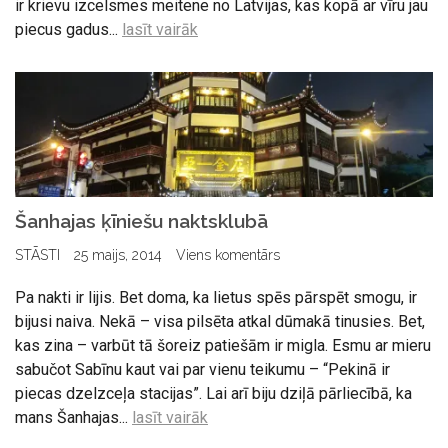
ir krievu izcelsmes meitene no Latvijas, kas kopā ar vīru jau
piecus gadus...
lasīt vairāk
Šanhajas ķīniešu naktsklubā
STĀSTI
25 maijs, 2014
Viens komentārs
Pa nakti ir lijis. Bet doma, ka lietus spēs pārspēt smogu, ir
bijusi naiva. Nekā – visa pilsēta atkal dūmakā tinusies. Bet,
kas zina – varbūt tā šoreiz patiešām ir migla. Esmu ar mieru
sabučot Sabīnu kaut vai par vienu teikumu – “Pekinā ir
piecas dzelzceļa stacijas”. Lai arī biju dziļā pārliecībā, ka
mans Šanhajas...
lasīt vairāk