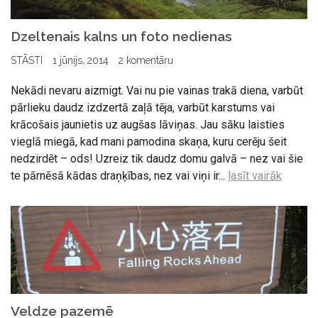
Dzeltenais kalns un foto nedienas
STĀSTI
1 jūnijs, 2014
2 komentāru
Nekādi nevaru aizmigt. Vai nu pie vainas trakā diena, varbūt
pārlieku daudz izdzertā zaļā tēja, varbūt karstums vai
krācošais jaunietis uz augšas lāviņas. Jau sāku laisties
vieglā miegā, kad mani pamodina skaņa, kuru cerēju šeit
nedzirdēt – ods! Uzreiz tik daudz domu galvā – nez vai šie
te pārnēsā kādas draņķības, nez vai viņi ir...
lasīt vairāk
Veldze pazemē