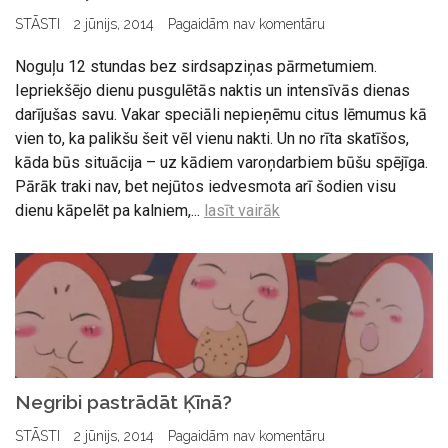
STĀSTI
2 jūnijs, 2014
Pagaidām nav komentāru
Noguļu 12 stundas bez sirdsapziņas pārmetumiem.
Iepriekšējo dienu pusgulētās naktis un intensīvās dienas
darījušas savu. Vakar speciāli nepieņēmu citus lēmumus kā
vien to, ka palikšu šeit vēl vienu nakti. Un no rīta skatīšos,
kāda būs situācija – uz kādiem varoņdarbiem būšu spējīga.
Pārāk traki nav, bet nejūtos iedvesmota arī šodien visu
dienu kāpelēt pa kalniem,...
lasīt vairāk
Negribi pastrādāt Ķīnā?
STĀSTI
2 jūnijs, 2014
Pagaidām nav komentāru