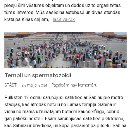
pieeju šim vēstures objektam un dodos uz to organizētas
tūres ietveros. Mūs sasēdina autobusā un divas stundas
krata pa Ķīnas ceļiem,...
lasīt vairāk
Tempļi un spermatozoīdi
STĀSTI
25 maijs, 2014
Pagaidām nav komentāru
Pulksten 12 esmu sarunājusi satikties ar Sabīnu pie metro
stacijas, kas atrodas netālu no Lamas tempļa. Sabīna ir
viena no manis uzrunātajām būtnēm kaučsērfingā, šobrīd
gan palieku hostelī. Esam sarunājušas satikties piektdienā,
kas Sabīnai ir brīvdiena, un kopā paklaiņot pa pilsētu. Sabīna