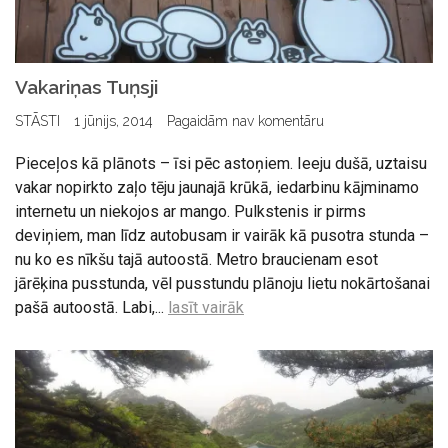
Vakariņas Tuņsji
STĀSTI
1 jūnijs, 2014
Pagaidām nav komentāru
Pieceļos kā plānots – īsi pēc astoņiem. Ieeju dušā, uztaisu
vakar nopirkto zaļo tēju jaunajā krūkā, iedarbinu kājminamo
internetu un niekojos ar mango. Pulkstenis ir pirms
deviņiem, man līdz autobusam ir vairāk kā pusotra stunda –
nu ko es nīkšu tajā autoostā. Metro braucienam esot
jārēķina pusstunda, vēl pusstundu plānoju lietu nokārtošanai
pašā autoostā. Labi,...
lasīt vairāk