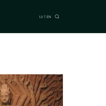
LV
EN