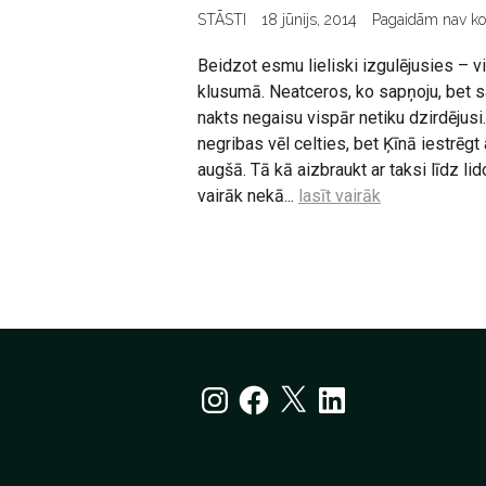
STĀSTI
18 jūnijs, 2014
Pagaidām nav k
Beidzot esmu lieliski izgulējusies – vi
klusumā. Neatceros, ko sapņoju, bet sa
nakts negaisu vispār netiku dzirdējusi
negribas vēl celties, bet Ķīnā iestrēgt
augšā. Tā kā aizbraukt ar taksi līdz l
vairāk nekā...
lasīt vairāk
Ziņu
numerācija
pēc
Instagram
Facebook
X
LinkedIn
lappusēm