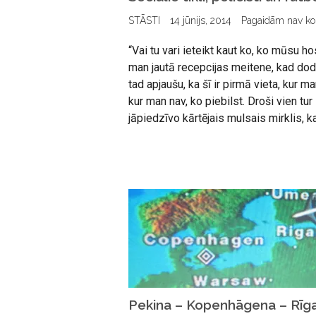
STĀSTI
14 jūnijs, 2014
Pagaidām nav k
“Vai tu vari ieteikt kaut ko, ko mūsu h
man jautā recepcijas meitene, kad do
tad apjaušu, ka šī ir pirmā vieta, kur ma
kur man nav, ko piebilst. Droši vien tur
jāpiedzīvo kārtējais mulsais mirklis, k
Pekina – Kopenhāgena – Rīg