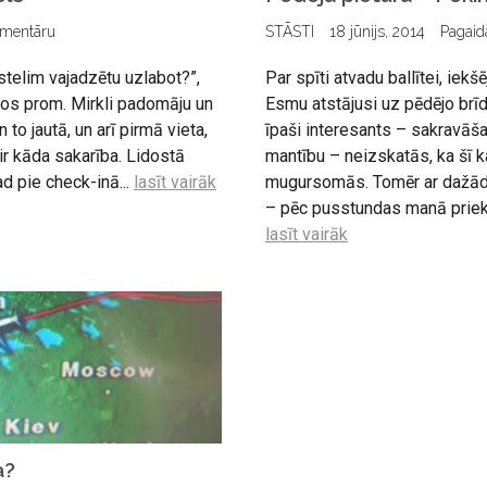
omentāru
STĀSTI
18 jūnijs, 2014
Pagaid
ostelim vajadzētu uzlabot?”,
Par spīti atvadu ballītei, iek
dos prom. Mirkli padomāju un
Esmu atstājusi uz pēdējo brī
n to jautā, un arī pirmā vieta,
īpaši interesants – sakravāš
 ir kāda sakarība. Lidostā
mantību – neizskatās, ka šī k
ad pie check-inā...
lasīt vairāk
mugursomās. Tomēr ar dažā
– pēc pusstundas manā priekš
lasīt vairāk
a?