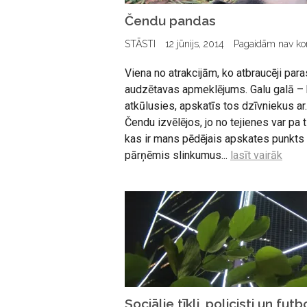
Čendu pandas
STĀSTI
12 jūnijs, 2014
Pagaidām nav k
Viena no atrakcijām, ko atbraucēji para
audzētavas apmeklējums. Galu galā – 
atkūlusies, apskatīs tos dzīvniekus ar.
Čendu izvēlējos, jo no tejienes var pa 
kas ir mans pēdējais apskates punkts 
pārņēmis slinkumus...
lasīt vairāk
Sociālie tīkli, policisti un futb