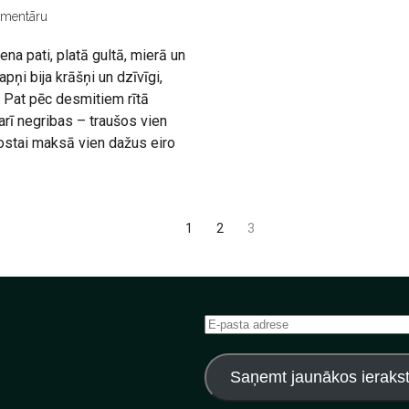
omentāru
ena pati, platā gultā, mierā un
pņi bija krāšņi un dzīvīgi,
. Pat pēc desmitiem rītā
 arī negribas – traušos vien
idostai maksā vien dažus eiro
1
2
3
E-
pasta
adrese
Saņemt jaunākos ieraks