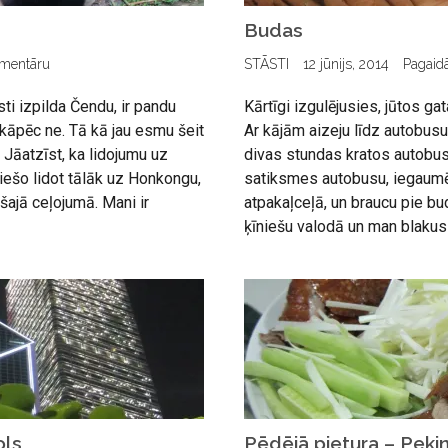
Budas
omentāru
STĀSTI
12 jūnijs, 2014
Pagaid
sti izpilda Čendu, ir pandu
Kārtīgi izgulējusies, jūtos ga
kāpēc ne. Tā kā jau esmu šeit
Ar kājām aizeju līdz autobusu 
 Jāatzīst, ka lidojumu uz
divas stundas kratos autobusā
tiešo lidot tālāk uz Honkongu,
satiksmes autobusu, iegaumēj
šajā ceļojumā. Mani ir
atpakaļceļā, un braucu pie bu
ķīniešu valodā un man blakus 
ols
Pēdējā pietura – Peki