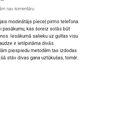
ām nav komentāru
šējais modinātājs pieceļ pirms telefona.
di pasākumu, kas šoreiz solās būt
anos. Iesākumā salieku uz gultas visu
audze ir ietilpināma divās
dām piespiedu metodēm tas izdodas
ā stāv divas gana uztūkušas, tomēr...