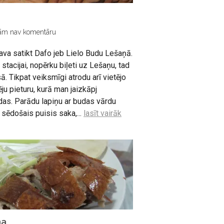
ām nav komentāru
tava satikt Dafo jeb Lielo Budu Lešaņā.
stacijai, nopērku biļeti uz Lešaņu, tad
. Tikpat veiksmīgi atrodu arī vietējo
u pieturu, kurā man jaizkāpj
das. Parādu lapiņu ar budas vārdu
sēdošais puisis saka,...
lasīt vairāk
na