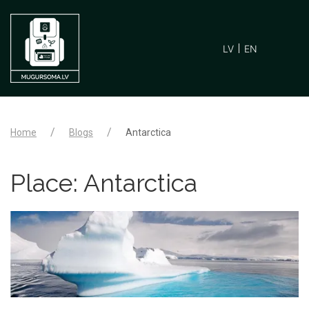
LV
EN
Home
Blogs
Antarctica
Place:
Antarctica