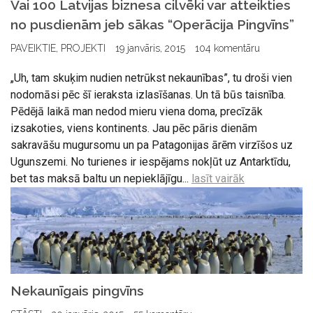
Vai 100 Latvijas biznesa cilvēki var atteikties
no pusdienām jeb sākas “Operācija Pingvīns”
PAVEIKTIE
,
PROJEKTI
19 janvāris, 2015
104 komentāru
„Uh, tam skuķim nudien netrūkst nekaunības”, tu droši vien
nodomāsi pēc šī ieraksta izlasīšanas. Un tā būs taisnība.
Pēdējā laikā man nedod mieru viena doma, precīzāk
izsakoties, viens kontinents. Jau pēc pāris dienām
sakravāšu mugursomu un pa Patagonijas ārēm virzīšos uz
Ugunszemi. No turienes ir iespējams nokļūt uz Antarktīdu,
bet tas maksā baltu un nepieklājīgu...
lasīt vairāk
Nekaunīgais pingvīns