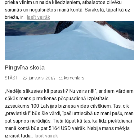
prieka vilnim un naida kliedzieniem, atbalsotos cilvēku
sarunās un nogulsnētos manā kontā. Sarakstā, tāpat kā uz
brieža, ir...
lasīt vairāk
Pingvīna skola
STĀSTI
23 janvāris, 2015
11 komentārs
„Nedēļa sākusies kā parasti? Nu vairs nē!”, ar šiem vārdiem
sākās mans pirmdienas pēcpusdienā izplatītais
uzsaukums 100 Latvijas biznesa vides cilvēkiem. Tas, cik
„pravietiski” būs šie vārdi, īpaši attiecībā uz mani pašu, man
pat sapņos nerādījās. Tieši tāpat kā tas, ka līdz piektdienai
manā kontā būs par 5164 USD vairāk. Nebija mans mērķis
izraisīt tādu...
lasīt vairāk