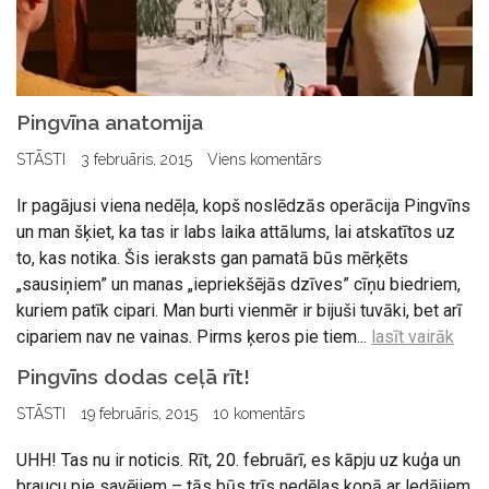
Pingvīna anatomija
STĀSTI
3 februāris, 2015
Viens komentārs
Ir pagājusi viena nedēļa, kopš noslēdzās operācija Pingvīns
un man šķiet, ka tas ir labs laika attālums, lai atskatītos uz
to, kas notika. Šis ieraksts gan pamatā būs mērķēts
„sausiņiem” un manas „iepriekšējās dzīves” cīņu biedriem,
kuriem patīk cipari. Man burti vienmēr ir bijuši tuvāki, bet arī
cipariem nav ne vainas. Pirms ķeros pie tiem...
lasīt vairāk
Pingvīns dodas ceļā rīt!
STĀSTI
19 februāris, 2015
10 komentārs
UHH! Tas nu ir noticis. Rīt, 20. februārī, es kāpju uz kuģa un
braucu pie savējiem – tās būs trīs nedēļas kopā ar ledājiem