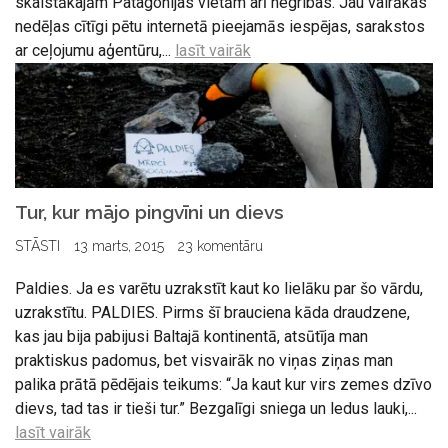
skaistākajām Patagonijas vietām arī negribas. Jau vairākas
nedēļas cītīgi pētu internetā pieejamās iespējas, sarakstos
ar ceļojumu aģentūru,...
lasīt vairāk
Tur, kur mājo pingvīni un dievs
STĀSTI
13 marts, 2015
23 komentāru
Paldies. Ja es varētu uzrakstīt kaut ko lielāku par šo vārdu,
uzrakstītu. PALDIES. Pirms šī brauciena kāda draudzene,
kas jau bija pabijusi Baltajā kontinentā, atsūtīja man
praktiskus padomus, bet visvairāk no viņas ziņas man
palika prātā pēdējais teikums: “Ja kaut kur virs zemes dzīvo
dievs, tad tas ir tieši tur.” Bezgalīgi sniega un ledus lauki,...
lasīt vairāk