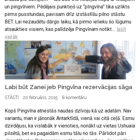
un pingvīniem. Pēdējais punktiņš uz “pIngvīna” tika uzlikts
pirms pusstundas, pavisam drīz izstāstīšu pilno stāstu.
BET. Lai nezaudētu dārgo laiku, kā pirmo ielieku šo lūgumu
atsaukties visiem, kas palīdzēja Pingvīnam notikt....
lasīt
vairāk
Labi būt Zanei jeb Pingvīna rezervācijas sāga
STĀSTI
20 februāris, 2015
8 komentāru
Kopš Pingvīna atnestās naudas dzīvoju kā uz adatām. Nav
variantu, man ir jānonāk Antarktīdā, vienā vai citā ceļā. Esmu
dzirdējusi, ka vislabāk ir vienoties, nonākt uz vietas Ushuaia
pilsētā, bet es pagaidām esmu tālu no tās. Pārlidot pāri