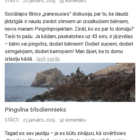
STĀSTI
20 janvāris, 2015
55 komentāru
Sociālajos tīklos „panesusies” diskusija, par to, ka daudz
jēdzīgāk ir naudu ziedot slimiem un izsalkušiem bērniem,
nevis manam Pingvīnprojektam. Zināt, ko es par to domāju?
Tieši to pašu. Ja kādam, paskatoties uz 43 eiro, ir jāizvēlas
– bērni vai pingvīns, dodiet bērniem! Dodiet suņiem, dodiet
sirmgalvjiem, dodiet kaimiņiem! Man šķiet, ka to domu
izlasīju kādā...
lasīt vairāk
Pingvīna trīsdiennieks
STĀSTI
23 janvāris, 2015
32 komentāru
Tagad es sev jautāju – ja es būtu zinājusi, kā izvērtīsies