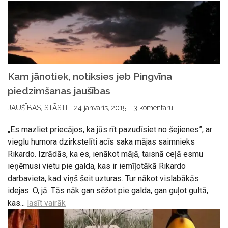
Kam jānotiek, notiksies jeb Pingvīna
piedzimšanas jaušības
JAUŠĪBAS
,
STĀSTI
24 janvāris, 2015
3 komentāru
„Es mazliet priecājos, ka jūs rīt pazudīsiet no šejienes”, ar
vieglu humora dzirkstelīti acīs saka mājas saimnieks
Rikardo. Izrādās, ka es, ienākot mājā, taisnā ceļā esmu
ieņēmusi vietu pie galda, kas ir iemīļotākā Rikardo
darbavieta, kad viņš šeit uzturas. Tur nākot vislabākās
idejas. O, jā. Tās nāk gan sēžot pie galda, gan guļot gultā,
kas...
lasīt vairāk