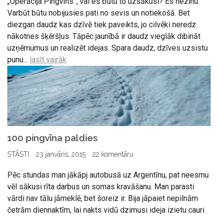
„Operācija Pingvīns”, vai es būtu to uzsākusi? Es nezinu.
Varbūt būtu nobijusies pati no sevis un notiekošā. Bet
diezgan daudz kas dzīvē tiek paveikts, jo cilvēki neredz
nākotnes šķēršļus. Tāpēc jaunībā ir daudz vieglāk dibināt
uzņēmumus un realizēt idejas. Spara daudz, dzīves uzsistu
punu...
lasīt vairāk
100 pingvīna paldies
STĀSTI
23 janvāris, 2015
22 komentāru
Pēc stundas man jākāpj autobusā uz Argentīnu, pat neesmu
vēl sākusi rīta darbus un somas kravāšanu. Man parasti
vārdi nav tālu jāmeklē, bet šoreiz ir. Bija jāpaiet nepilnām
četrām diennaktīm, lai nakts vidū dzimusi ideja izietu cauri