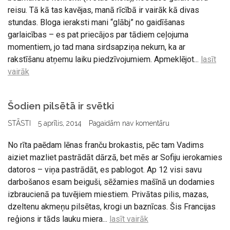
reisu. Tā kā tas kavējas, manā rīcībā ir vairāk kā divas
stundas. Bloga ieraksti mani “glābj” no gaidīšanas
garlaicības – es pat priecājos par tādiem ceļojuma
momentiem, jo tad mana sirdsapziņa nekurn, ka ar
rakstīšanu atņemu laiku piedzīvojumiem. Apmeklējot...
lasīt
vairāk
Šodien pilsētā ir svētki
STĀSTI
5 aprīlis, 2014
Pagaidām nav komentāru
No rīta paēdam lēnas franču brokastis, pēc tam Vadims
aiziet mazliet pastrādāt dārzā, bet mēs ar Sofiju ierokamies
datoros – viņa pastrādāt, es pablogot. Ap 12 visi savu
darbošanos esam beiguši, sēžamies mašīnā un dodamies
izbraucienā pa tuvējiem miestiem. Privātas pilis, mazas,
dzeltenu akmeņu pilsētas, krogi un baznīcas. Šis Francijas
reģions ir tāds lauku miera...
lasīt vairāk