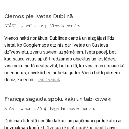
Ciemos pie Ivetas Dublinā
STĀSTI
3 aprīlis, 2014
Viens komentārs
Vienos naktī nonākusi Dublinas centrā un aizgājusi līdz
vietai, ko Googlemaps atzinis par Ivetas un Gustava
dzīvesvietu, zvanu saviem uzņēmējiem. Iveta paceļ, bet,
kad saucu visus apkārt redzamos objektus un iestādes,
viņa neko no tā neatpazīst, bet no tā, ko viņa man nosauc kā
orientierus, savukārt es netieku gudra. Vienu brīdi pārņem
doma, ka esmu...
lasīt vairāk
Francijā sagaida spoki, kaķi un labi cilvēki
STĀSTI
4 aprīlis, 2014
Pagaidām nav komentāru
Dublinas lidostā nonāku laikus, un paņēmusi gardu kafiju ar
bezmaksas konfekti (Ivetas skola), nosēžos gaidīt savu