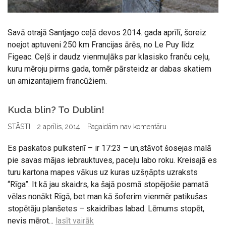
Savā otrajā Santjago ceļā devos 2014. gada aprīlī, šoreiz
noejot aptuveni 250 km Francijas ārēs, no Le Puy līdz
Figeac. Ceļš ir daudz vienmuļāks par klasisko franču ceļu,
kuru mēroju pirms gada, tomēr pārsteidz ar dabas skatiem
un amizantajiem francūžiem.
Kuda blin? To Dublin!
STĀSTI
2 aprīlis, 2014
Pagaidām nav komentāru
Es paskatos pulkstenī – ir 17:23 – un,stāvot šosejas malā
pie savas mājas iebrauktuves, paceļu labo roku. Kreisajā es
turu kartona mapes vākus uz kuras uzšņāpts uzraksts
“Rīga”. It kā jau skaidrs, ka šajā posmā stopējošie pamatā
vēlas nonākt Rīgā, bet man kā šoferim vienmēr patikušas
stopētāju planšetes – skaidrības labad. Lēmums stopēt,
nevis mērot...
lasīt vairāk