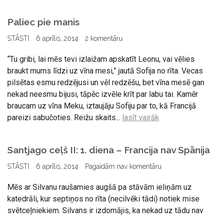
Paliec pie manis
STĀSTI
6 aprīlis, 2014
2 komentāru
“Tu gribi, lai mēs tevi izlaižam apskatīt Leonu, vai vēlies
braukt mums līdzi uz vīna mesi,” jautā Sofija no rīta. Vecas
pilsētas esmu redzējusi un vēl redzēšu, bet vīna mesē gan
nekad neesmu bijusi, tāpēc izvēle krīt par labu tai. Kamēr
braucam uz vīna Meku, iztaujāju Sofiju par to, kā Francijā
pareizi sabučoties. Reižu skaits...
lasīt vairāk
Santjago ceļš II: 1. diena – Francija nav Spānija
STĀSTI
6 aprīlis, 2014
Pagaidām nav komentāru
Mēs ar Silvanu raušamies augšā pa stāvām ieliņām uz
katedrāli, kur septiņos no rīta (necilvēki tādi) notiek mise
svētceļniekiem. Silvans ir izdomājis, ka nekad uz tādu nav