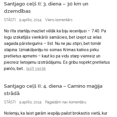
Santjago ceļš II: 3. diena – 30 km un
dzemdības
STĀSTI
9 aprīlis, 2014
Viens komentārs
No rīta startēju mazliet vēlāk ka biju iecerējusi – 7:40. Pa
logu izskatījās vienkārši samācies, bet izejot uz ielas
sagaida pārsteigums – līst. Nu ne jau stipri, bet tomēr
slapina. Izmakšķerēju no somas Krimas kalnos pirku
pretlietus apmetni – kaut ko pa vidu starp vienreiz un
piecreiz lietojamu izstrādājumu. Es gribu nopirkt pretlietus
pančo, bet...
lasīt vairāk
Santjago ceļš II: 4. diena – Camino maģija
strādā
STĀSTI
9 aprīlis, 2014
Pagaidām nav komentāru
Nolemju, ka laist garām iespēju paēst brokastis vietā, kur