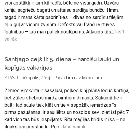
visi apstākļi ir tam kā radīti, būtu ne visai gudri. Uzvāru
kafiju, sagriežu bageti un attaisu sardīņu bundžu. Hmm,
tagad ir mana kārta pabrīnīties – divas no sardīņu filejām
eļļā guļ ar visām zvīņām. Defekts vai franču virtuves
īpatnības – tas man paliek noslēpums. Atļaujos tās...
lasīt
vairāk
Santjago ceļš II: 5. diena – narcišu lauki un
kopīgas vakariņas
STĀSTI
10 aprīlis, 2014
Pagaidām nav komentāru
Zemes virskārta ir sasalusi, peļķes klāj plāna ledus kārtiņa,
bet zāles stiebros mirdz simtiem dimantu. Sākumā tie ir
balti, tad saule tiek klāt un tie visspožāk iemirdzas īsi
pirms pazušanas. Ir saullēkts un nosolos sev iziet īsi pēc 7,
kad vien tas būs iespējams. Rīta maģijas brīdis ir īss – ne
ilgāks par pusstundu. Pēc...
lasīt vairāk