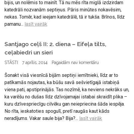
bijis, un nolēmis to mainīt. Tā nu mēs rīta miglā izdzirdam
katedrāli nozvanām septiņus. Pāris minūtes nokavēsim,
nekas. Tomēr, kad ieejam katedrālē, tā ir tukša. Brīnos, līdz
pamanu...
lasīt vairāk
Santjago ceļš II: 2. diena – Eifeļa tilts,
ceļabiedri un sieri
STĀSTI
7 aprīlis, 2014
Pagaidām nav komentāru
Šonakt visā viesnīcā bijām septiņi iemītnieki, līdz ar to
patīkamās nojautas, ka būšu savā sešvietīgajā istabiņā
viena pati, apstiprinājās. Tas nozīmē, ka neviens nekrāks un,
ka varēšu no dušas līdz dzīvojamajai istabai skraidīt plika –
kuru dzīvespriecīgu cilvēku gan neiepriecina šāda iespēja.
No rīta, ieskatoties spogulī, pretī raugās kaut kāds
neradījums. Vakar saule bija? Bija?...
lasīt vairāk