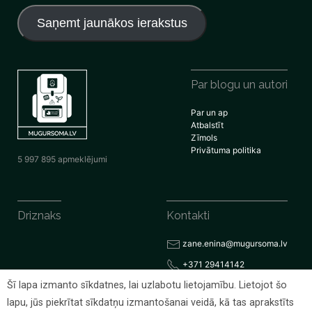
adrese
Saņemt jaunākos ierakstus
Par blogu un autori
Par un ap
Atbalstīt
Zīmols
Privātuma politika
5 997 895 apmeklējumi
Driznaks
Kontakti
zane.enina@mugursoma.lv
+371 29414142
Šī lapa izmanto sīkdatnes, lai uzlabotu lietojamību. Lietojot šo
lapu, jūs piekrītat sīkdatņu izmantošanai veidā, kā tas aprakstīts