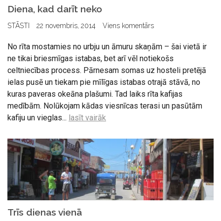
Diena, kad darīt neko
STĀSTI
22 novembris, 2014
Viens komentārs
No rīta mostamies no urbju un āmuru skaņām – šai vietā ir
ne tikai briesmīgas istabas, bet arī vēl notiekošs
celtniecības process. Pārnesam somas uz hosteli pretējā
ielas pusē un tiekam pie mīlīgas istabas otrajā stāvā, no
kuras paveras okeāna plašumi. Tad laiks rīta kafijas
medībām. Nolūkojam kādas viesnīcas terasi un pasūtām
kafiju un vieglas...
lasīt vairāk
Trīs dienas vienā