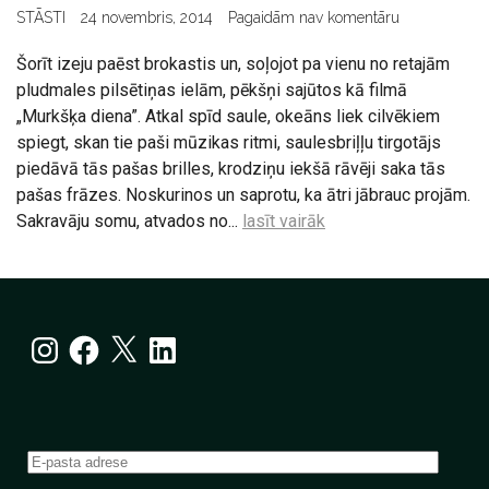
STĀSTI
24 novembris, 2014
Pagaidām nav komentāru
Šorīt izeju paēst brokastis un, soļojot pa vienu no retajām
pludmales pilsētiņas ielām, pēkšņi sajūtos kā filmā
„Murkšķa diena”. Atkal spīd saule, okeāns liek cilvēkiem
spiegt, skan tie paši mūzikas ritmi, saulesbriļļu tirgotājs
piedāvā tās pašas brilles, krodziņu iekšā rāvēji saka tās
pašas frāzes. Noskurinos un saprotu, ka ātri jābrauc projām.
Sakravāju somu, atvados no...
lasīt vairāk
Instagram
Facebook
X
LinkedIn
E-
pasta