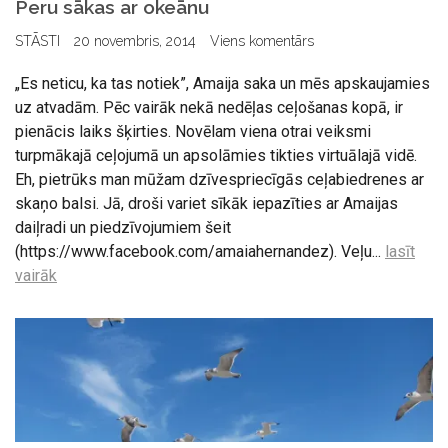
Peru sākas ar okeānu
STĀSTI
20 novembris, 2014
Viens komentārs
„Es neticu, ka tas notiek”, Amaija saka un mēs apskaujamies
uz atvadām. Pēc vairāk nekā nedēļas ceļošanas kopā, ir
pienācis laiks šķirties. Novēlam viena otrai veiksmi
turpmākajā ceļojumā un apsolāmies tikties virtuālajā vidē.
Eh, pietrūks man mūžam dzīvespriecīgās ceļabiedrenes ar
skaņo balsi. Jā, droši variet sīkāk iepazīties ar Amaijas
daiļradi un piedzīvojumiem šeit
(https://www.facebook.com/amaiahernandez). Veļu...
lasīt
vairāk