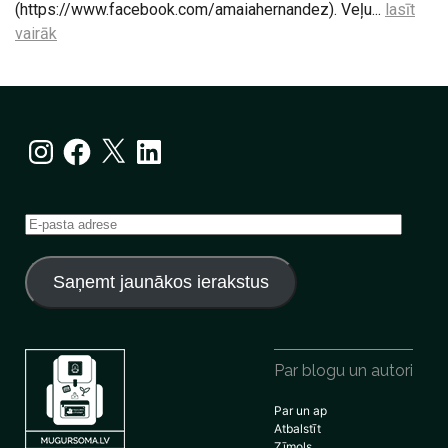
(https://www.facebook.com/amaiahernandez). Veļu...
lasīt
vairāk
Instagram
Facebook
X
LinkedIn
E-
pasta
adrese
Saņemt jaunākos ierakstus
Par blogu un autori
Par un ap
Atbalstīt
Zīmols