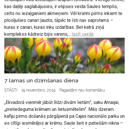
kas daļēji saglabājusies, ir elipses veida Saules templis,
celts no iezaļganiem akmeņiem. Vēl krietni pirms inkiem te
plosījušies canari ļaudis, tāpēc te īsti nav saprotams –
kuras ir canari, kuras inku izdarības. Bet katrā ziņā
komplekss kādreiz bijis varens,...
lasīt vairāk
7 lamas un dzimšanas diena
STĀSTI
19 novembris, 2014
Pagaidām nav komentāru
„Ekvadorā vienmēr jābūt līdzi divām lietām”, saku Amaijai,
„pretiedeguma krēmam un lietusmētelim”. Mēs dzeram
kafiju pirms došanās pārgājienā pa Cajas nacionālo parku un
es cītīgi iesmērējos ar krēmu. Saule šeit ir patiešām nikna –