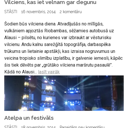
Vilciens, kas iet velnam gar degunu
STĀSTI
16 novembris, 2014
2 komentāru
Šodien būs vilciena diena. Atvadījušās no mīlīgās,
vulkāniem apjoztās Riobambas, sēžamies autobusā uz
Alausi – pilsētu, no kurienes var izbraukt ar vēsturisku
vilcienu. Andu kalnu sarežģītā topogrāfija, darbaspēka
trūkums un lietainie apstākļi, kas izraisa nogruvumus un
veicina tropisko slimību izplatību, ir galvenie iemesli, kāpēc
šis tiek dēvēts par „grūtāko vilciena maršrutu pasaulē”.
Kādā no Alausi...
lasīt vairāk
Atelpa un festivāls
STĀSTI
18 novembris, 2014
Pagaidām nav komentāru