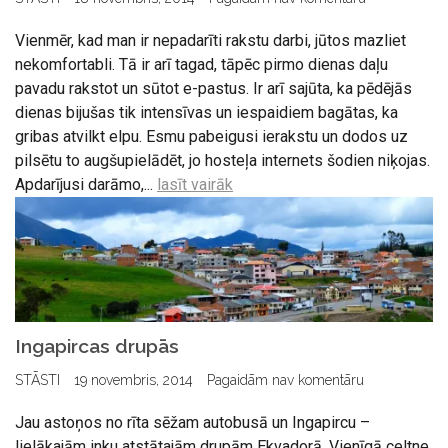
Vienmēr, kad man ir nepadarīti rakstu darbi, jūtos mazliet
nekomfortabli. Tā ir arī tagad, tāpēc pirmo dienas daļu
pavadu rakstot un sūtot e-pastus. Ir arī sajūta, ka pēdējās
dienas bijušas tik intensīvas un iespaidiem bagātas, ka
gribas atvilkt elpu. Esmu pabeigusi ierakstu un dodos uz
pilsētu to augšupielādēt, jo hosteļa internets šodien niķojas.
Apdarījusi darāmo,...
lasīt vairāk
Ingapircas drupās
STĀSTI
19 novembris, 2014
Pagaidām nav komentāru
Jau astoņos no rīta sēžam autobusā un Ingapircu –
lielākajām inku atstātajām drupām Ekvadorā. Vienīgā celtne,