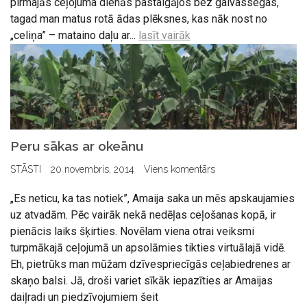
pirmajās ceļojuma dienās pastaigājos bez galvassegas,
tagad man matus rotā ādas plēksnes, kas nāk nost no
„celiņa” – mataino daļu ar...
lasīt vairāk
Peru sākas ar okeānu
STĀSTI
20 novembris, 2014
Viens komentārs
„Es neticu, ka tas notiek”, Amaija saka un mēs apskaujamies
uz atvadām. Pēc vairāk nekā nedēļas ceļošanas kopā, ir
pienācis laiks šķirties. Novēlam viena otrai veiksmi
turpmākajā ceļojumā un apsolāmies tikties virtuālajā vidē.
Eh, pietrūks man mūžam dzīvespriecīgās ceļabiedrenes ar
skaņo balsi. Jā, droši variet sīkāk iepazīties ar Amaijas
daiļradi un piedzīvojumiem šeit