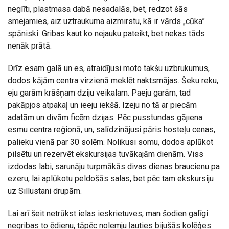
neglīti, plastmasa dabā nesadalās, bet, redzot šās
smejamies, aiz uztraukuma aizmirstu, kā ir vārds „cūka”
spāniski. Gribas kaut ko nejauku pateikt, bet nekas tāds
nenāk prātā.
Drīz esam galā un es, atraidījusi moto takšu uzbrukumus,
dodos kājām centra virzienā meklēt naktsmājas. Šeku reku,
eju garām krāšņam dziju veikalam. Paeju garām, tad
pakāpjos atpakaļ un ieeju iekšā. Izeju no tā ar piecām
adatām un divām ficēm dzijas. Pēc pusstundas gājiena
esmu centra reģionā, un, salīdzinājusi pāris hosteļu cenas,
palieku vienā par 30 solēm. Nolikusi somu, dodos aplūkot
pilsētu un rezervēt ekskursijas tuvākajām dienām. Viss
izdodas labi, sarunāju turpmākās divas dienas braucienu pa
ezeru, lai aplūkotu peldošās salas, bet pēc tam ekskursiju
uz Sillustani drupām.
Lai arī šeit netrūkst ielas ieskrietuves, man šodien galīgi
negribas to ēdienu, tāpēc nolemju ļauties bijušās kolēģes