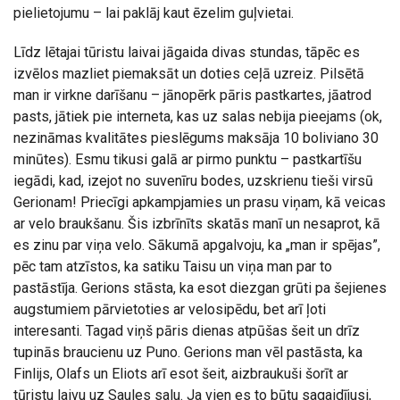
pielietojumu – lai paklāj kaut ēzelim guļvietai.
Līdz lētajai tūristu laivai jāgaida divas stundas, tāpēc es
izvēlos mazliet piemaksāt un doties ceļā uzreiz. Pilsētā
man ir virkne darīšanu – jānopērk pāris pastkartes, jāatrod
pasts, jātiek pie interneta, kas uz salas nebija pieejams (ok,
nezināmas kvalitātes pieslēgums maksāja 10 boliviano 30
minūtes). Esmu tikusi galā ar pirmo punktu – pastkartīšu
iegādi, kad, izejot no suvenīru bodes, uzskrienu tieši virsū
Gerionam! Priecīgi apkampjamies un prasu viņam, kā veicas
ar velo braukšanu. Šis izbrīnīts skatās manī un nesaprot, kā
es zinu par viņa velo. Sākumā apgalvoju, ka „man ir spējas”,
pēc tam atzīstos, ka satiku Taisu un viņa man par to
pastāstīja. Gerions stāsta, ka esot diezgan grūti pa šejienes
augstumiem pārvietoties ar velosipēdu, bet arī ļoti
interesanti. Tagad viņš pāris dienas atpūšas šeit un drīz
tupinās braucienu uz Puno. Gerions man vēl pastāsta, ka
Finlijs, Olafs un Eliots arī esot šeit, aizbraukuši šorīt ar
tūristu laivu uz Saules salu. Ja vien es to būtu sagaidījusi,