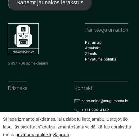
Saņemt jaunākos ierakstus
Par blogu un autori
Par un ap
Atbalstīt
Zīmols
Privātuma politika
5 997 708 apmeklējumi
Driznaks
Kontakti
zane.enina@mugursoma.lv
+371 29414142
Šī lapa izmanto sīkdatnes, lai uzlabotu lietojamību. Lietojot šo
lapu, jūs piekrītat sīkdatņu izmantošanai veidā, kā tas aprakstīts
© 2026 Visas tiesības rezervētas
mūsu
privātuma politikā
.
Sapratu
.