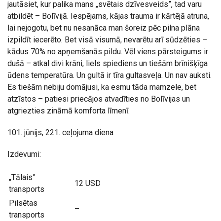
jautāsiet, kur palika mans „svētais dzīvesveids”, tad varu
atbildēt – Bolīvijā. Iespējams, kājas trauma ir kārtējā atruna,
lai nejogotu, bet nu nesanāca man šoreiz pēc pilna plāna
izpildīt iecerēto. Bet visā visumā, nevarētu arī sūdzēties –
kādus 70% no apņemšanās pildu. Vēl viens pārsteigums ir
dušā – atkal divi krāni, liels spiediens un tiešām brīnišķīga
ūdens temperatūra. Un gultā ir tīra gultasveļa. Un nav auksti.
Es tiešām nebiju domājusi, ka esmu tāda mamzele, bet
atzīstos – patiesi priecājos atvadīties no Bolīvijas un
atgriezties zināmā komforta līmenī.
101. jūnijs, 221. ceļojuma diena
Izdevumi:
„Tālais”
12 USD
transports
Pilsētas
–
transports