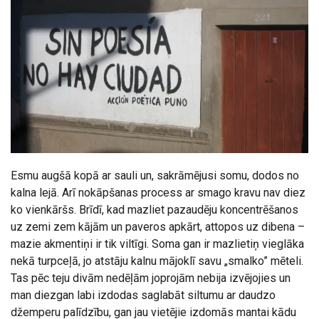
Esmu augšā kopā ar sauli un, sakrāmējusi somu, dodos no
kalna lejā. Arī nokāpšanas process ar smago kravu nav diez
ko vienkāršs. Brīdī, kad mazliet pazaudēju koncentrēšanos
uz zemi zem kājām un paveros apkārt, attopos uz dibena –
mazie akmentiņi ir tik viltīgi. Soma gan ir mazlietiņ vieglāka
nekā turpceļā, jo atstāju kalnu mājoklī savu „smalko” mēteli.
Tas pēc teju divām nedēļām joprojām nebija izvējojies un
man diezgan labi izdodas saglabāt siltumu ar daudzo
džemperu palīdzību, gan jau vietējie izdomās mantai kādu