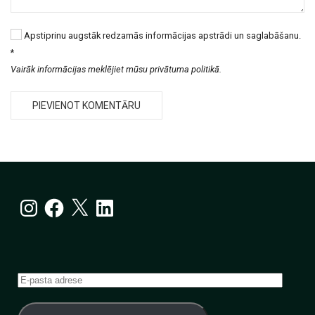
Apstiprinu augstāk redzamās informācijas apstrādi un saglabāšanu.
*
Vairāk informācijas meklējiet mūsu privātuma politikā.
Instagram
Facebook
X
LinkedIn
E-
pasta
adrese