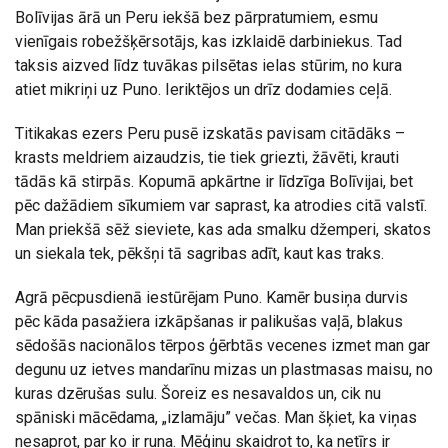
Bolīvijas ārā un Peru iekšā bez pārpratumiem, esmu
vienīgais robežšķērsotājs, kas izklaidē darbiniekus. Tad
taksis aizved līdz tuvākas pilsētas ielas stūrim, no kura
atiet mikriņi uz Puno. Ieriktējos un drīz dodamies ceļā.
Titikakas ezers Peru pusē izskatās pavisam citādāks –
krasts meldriem aizaudzis, tie tiek griezti, žāvēti, krauti
tādās kā stirpās. Kopumā apkārtne ir līdzīga Bolīvijai, bet
pēc dažādiem sīkumiem var saprast, ka atrodies citā valstī.
Man priekšā sēž sieviete, kas ada smalku džemperi, skatos
un siekala tek, pēkšņi tā sagribas adīt, kaut kas traks.
Agrā pēcpusdienā iestūrējam Puno. Kamēr busiņa durvis
pēc kāda pasažiera izkāpšanas ir palikušas vaļā, blakus
sēdošās nacionālos tērpos ģērbtās vecenes izmet man gar
degunu uz ietves mandarīnu mizas un plastmasas maisu, no
kuras dzērušas sulu. Šoreiz es nesavaldos un, cik nu
spāniski mācēdama, „izlamāju” večas. Man šķiet, ka viņas
nesaprot, par ko ir runa. Mēģinu skaidrot to, ka netīrs ir