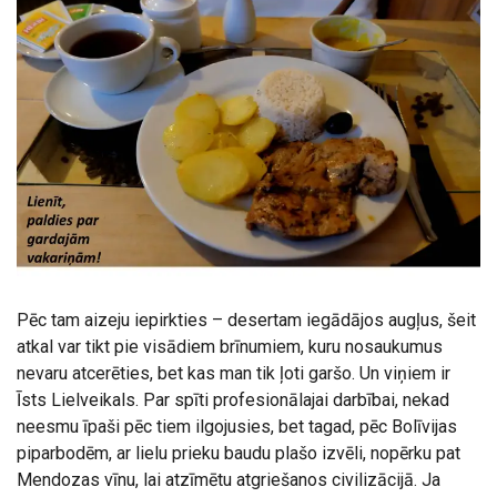
Pēc tam aizeju iepirkties – desertam iegādājos augļus, šeit
atkal var tikt pie visādiem brīnumiem, kuru nosaukumus
nevaru atcerēties, bet kas man tik ļoti garšo. Un viņiem ir
Īsts Lielveikals. Par spīti profesionālajai darbībai, nekad
neesmu īpaši pēc tiem ilgojusies, bet tagad, pēc Bolīvijas
piparbodēm, ar lielu prieku baudu plašo izvēli, nopērku pat
Mendozas vīnu, lai atzīmētu atgriešanos civilizācijā. Ja