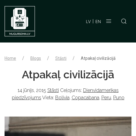
LV
EN
Home
Blogs
Stāsti
Atpakaļ civilizācijā
Atpakaļ civilizācijā
14 jūnijs, 2015
Stāsti
Ceļojums:
Dienvidamerikas
piedzīvojums
Vieta:
Bolivia
,
Copacabana
,
Peru
,
Puno