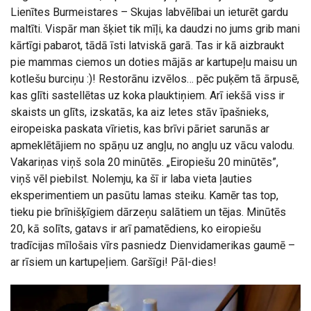
Lienītes Burmeistares – Skujas labvēlībai un ieturēt gardu
maltīti. Vispār man šķiet tik mīļi, ka daudzi no jums grib mani
kārtīgi pabarot, tādā īsti latviskā garā. Tas ir kā aizbraukt
pie mammas ciemos un doties mājās ar kartupeļu maisu un
kotlešu burciņu :)! Restorānu izvēlos… pēc puķēm tā ārpusē,
kas glīti sastellētas uz koka plauktiņiem. Arī iekšā viss ir
skaists un glīts, izskatās, ka aiz letes stāv īpašnieks,
eiropeiska paskata vīrietis, kas brīvi pāriet sarunās ar
apmeklētājiem no spāņu uz angļu, no angļu uz vācu valodu.
Vakariņas viņš sola 20 minūtēs. „Eiropiešu 20 minūtēs”,
viņš vēl piebilst. Nolemju, ka šī ir laba vieta ļauties
eksperimentiem un pasūtu lamas steiku. Kamēr tas top,
tieku pie brīnišķīgiem dārzeņu salātiem un tējas. Minūtēs
20, kā solīts, gatavs ir arī pamatēdiens, ko eiropiešu
tradīcijas mīlošais vīrs pasniedz Dienvidamerikas gaumē –
ar rīsiem un kartupeļiem. Garšīgi! Pāl-dies!