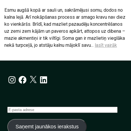
Esmu augšā kopā ar sauli un, sakrāmējusi somu, dodos no
kalna lejā. Arī nokāpšanas process ar smago kravu nav diez
ko vienkāršs. Brīdī, kad mazliet pazaudēju koncentrēšanos
uz zemi zem kājām un paveros apkārt, attopos uz dibena –
mazie akmentiņi ir tik viltīgi. Soma gan ir mazlietiņ vieglāka
nekā turpceļā, jo atstāju kalnu mājoklī savu...
lasīt vairāk
Instagram
Facebook
X
LinkedIn
E-
pasta
adrese
Saņemt jaunākos ierakstus