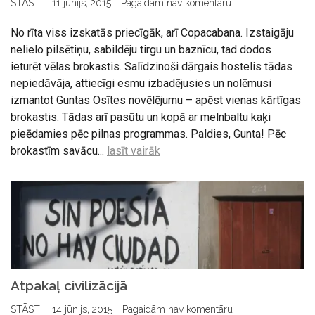
STĀSTI
11 jūnijs, 2015
Pagaidām nav komentāru
No rīta viss izskatās priecīgāk, arī Copacabana. Izstaigāju
nelielo pilsētiņu, sabildēju tirgu un baznīcu, tad dodos
ieturēt vēlas brokastis. Salīdzinoši dārgais hostelis tādas
nepiedāvāja, attiecīgi esmu izbadējusies un nolēmusi
izmantot Guntas Osītes novēlējumu – apēst vienas kārtīgas
brokastis. Tādas arī pasūtu un kopā ar melnbaltu kaķi
pieēdamies pēc pilnas programmas. Paldies, Gunta! Pēc
brokastīm savācu...
lasīt vairāk
Atpakaļ civilizācijā
STĀSTI
14 jūnijs, 2015
Pagaidām nav komentāru