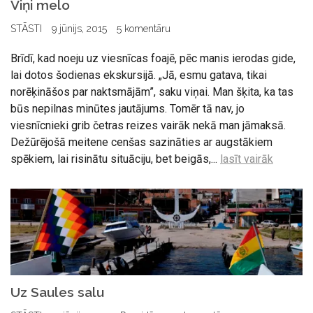
Viņi melo
STĀSTI
9 jūnijs, 2015
5 komentāru
Brīdī, kad noeju uz viesnīcas foajē, pēc manis ierodas gide,
lai dotos šodienas ekskursijā. „Jā, esmu gatava, tikai
norēķināšos par naktsmājām”, saku viņai. Man šķita, ka tas
būs nepilnas minūtes jautājums. Tomēr tā nav, jo
viesnīcnieki grib četras reizes vairāk nekā man jāmaksā.
Dežūrējošā meitene cenšas sazināties ar augstākiem
spēkiem, lai risinātu situāciju, bet beigās,...
lasīt vairāk
Uz Saules salu