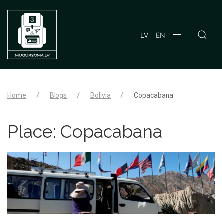
LV
EN
Home
Blogs
Bolivia
Copacabana
Place:
Copacabana