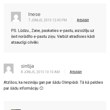
Inese
7 JŪNIJS, 2015 12:45 PM
Atbildēt
P.S. Lūdzu , Zane, paskaties e-pastu, aizsūtīju uz
šeit norādīto e-pastu ziņu. Varbūt atradīsies kādi
atsaucīgi cilvēki.
sintija
8 JŪNIJS, 2015 10:10 AM
Atbildēt
Atzīšos, ka nezināju gan par šādu Olimpiādi. Tā kā paldies
par šādu informāciju 🙂