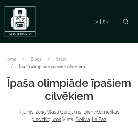
LV
EN
Home
Blogs
Stāsti
Īpaša olimpiāde īpašiem cilvēkiem
Īpaša olimpiāde īpašiem
cilvēkiem
7 jūnijs, 2015
Stāsti
Ceļojums:
Dienvidamerikas
piedzīvojums
Vieta:
Bolivia
,
La Paz