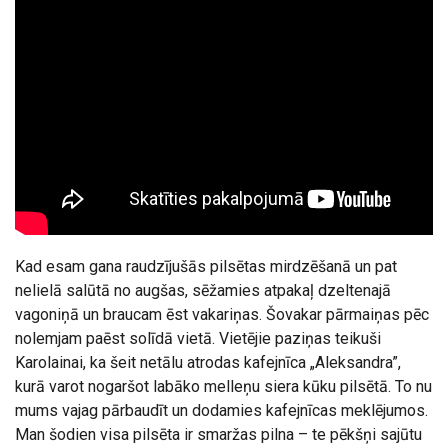
Kad esam gana raudzījušās pilsētas mirdzēšanā un pat
nelielā salūtā no augšas, sēžamies atpakaļ dzeltenajā
vagoniņā un braucam ēst vakariņas. Šovakar pārmaiņas pēc
nolemjam paēst solīdā vietā. Vietējie paziņas teikuši
Karolainai, ka šeit netālu atrodas kafejnīca „Aleksandra”,
kurā varot nogaršot labāko melleņu siera kūku pilsētā. To nu
mums vajag pārbaudīt un dodamies kafejnīcas meklējumos.
Man šodien visa pilsēta ir smaržas pilna – te pēkšņi sajūtu