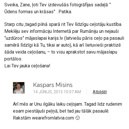
Sveika, Zane, ļoti Tev izdevušās fotogrāfijas sadaļā ”
Ūdens formas un krāsas” . Patika.
Starp citu ,tagad pilnā sparā rit Tev līdzīgu ceļotāju kustība.
Meklēju sev informāciju Internetā par Rumāniju un nejauši
“uzdūros” mājaslapai karijs.lv (latviešu pāris ceļo pa pasauli
samērā līdzīgi kā Tu, tikai ar auto), kā arī lietuvieši praktizē
šāda veida ceļošanu, – to visu aprakstot savu mājaslapu
portālos.
Lai Tev jauka ceļošana!
Kaspars Misins
14 JŪNIJS, 2015 10:07 AM
Atbildēt
Arī mēs ar Unu ilgāku laiku ceļojam. Tagad lidz rudenim
esam piestājuši peļņā, bet tad jau tālāk pasaulē.
Rakstām wearefromlatvia.com 🙂