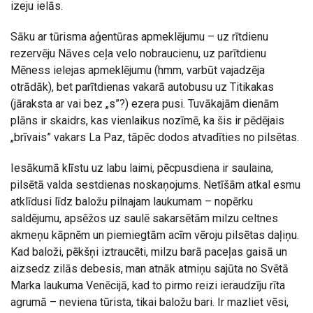
izeju ielās.
Sāku ar tūrisma aģentūras apmeklējumu – uz rītdienu
rezervēju Nāves ceļa velo nobraucienu, uz parītdienu
Mēness ielejas apmeklējumu (hmm, varbūt vajadzēja
otrādāk), bet parītdienas vakarā autobusu uz Titikakas
(jāraksta ar vai bez „s”?) ezera pusi. Tuvākajām dienām
plāns ir skaidrs, kas vienlaikus nozīmē, ka šis ir pēdējais
„brīvais” vakars La Paz, tāpēc dodos atvadīties no pilsētas.
Iesākumā klīstu uz labu laimi, pēcpusdiena ir saulaina,
pilsētā valda sestdienas noskaņojums. Netīšām atkal esmu
atklīdusi līdz baložu pilnajam laukumam – nopērku
saldējumu, apsēžos uz saulē sakarsētām milzu celtnes
akmeņu kāpnēm un piemiegtām acīm vēroju pilsētas daļiņu.
Kad baloži, pēkšņi iztraucēti, milzu barā paceļas gaisā un
aizsedz zilās debesis, man atnāk atmiņu sajūta no Svētā
Marka laukuma Venēcijā, kad to pirmo reizi ieraudzīju rīta
agrumā – neviena tūrista, tikai baložu bari. Ir mazliet vēsi,