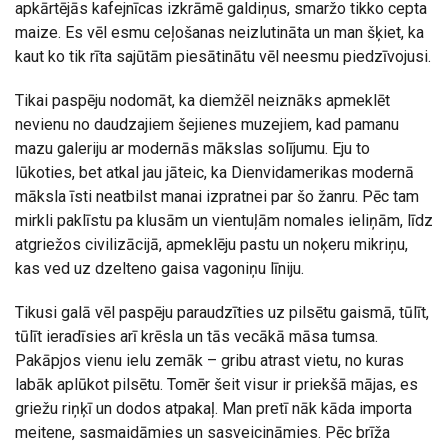
apkārtējās kafejnīcas izkrāmē galdiņus, smaržo tikko cepta
maize. Es vēl esmu ceļošanas neizlutināta un man šķiet, ka
kaut ko tik rīta sajūtām piesātinātu vēl neesmu piedzīvojusi.
Tikai paspēju nodomāt, ka diemžēl neiznāks apmeklēt
nevienu no daudzajiem šejienes muzejiem, kad pamanu
mazu galeriju ar modernās mākslas solījumu. Eju to
lūkoties, bet atkal jau jāteic, ka Dienvidamerikas modernā
māksla īsti neatbilst manai izpratnei par šo žanru. Pēc tam
mirkli paklīstu pa klusām un vientuļām nomales ieliņām, līdz
atgriežos civilizācijā, apmeklēju pastu un noķeru mikriņu,
kas ved uz dzelteno gaisa vagoniņu līniju.
Tikusi galā vēl paspēju paraudzīties uz pilsētu gaismā, tūlīt,
tūlīt ieradīsies arī krēsla un tās vecākā māsa tumsa.
Pakāpjos vienu ielu zemāk – gribu atrast vietu, no kuras
labāk aplūkot pilsētu. Tomēr šeit visur ir priekšā mājas, es
griežu riņķī un dodos atpakaļ. Man pretī nāk kāda importa
meitene, sasmaidāmies un sasveicināmies. Pēc brīža