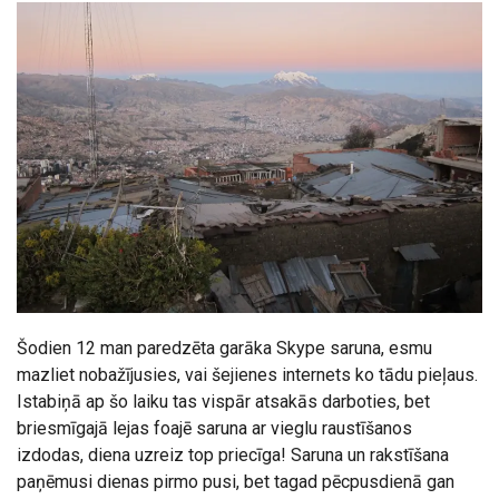
Šodien 12 man paredzēta garāka Skype saruna, esmu
mazliet nobažījusies, vai šejienes internets ko tādu pieļaus.
Istabiņā ap šo laiku tas vispār atsakās darboties, bet
briesmīgajā lejas foajē saruna ar vieglu raustīšanos
izdodas, diena uzreiz top priecīga! Saruna un rakstīšana
paņēmusi dienas pirmo pusi, bet tagad pēcpusdienā gan