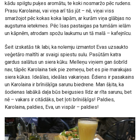
kādu spilgtu puķes aromātu, te koki nosmaržo pēc rudens.
Prasu Karolainai, vai viņa arī tās jūt – nē, viņai viss
smaržojot pēc kokas koka lapām, ar kurām viņa glābjas no
augstuma ietekmes. Pēc īsas pastaigas pa tumšām ielām
un kāpnēm, atrodam spožu laukumu un tā malā – kafejnīcu.
Šeit izskatās tik labi, ka nolemju izmantot Evas uzsaukto
veģetāro maltīti ar svaigi spiestu sulu. Pasūtām katra
gardus salātus un siera kūku. Melleņu viņiem gan šobrīd
nav, tāpēc Karolaina tiek pie zemeņu, bet es pie marakujas
siera kūkas. Ideālas, ideālas vakariņas. Ēdiens ir pasakains
un Karolaina ir brīnišķīga sarunu biedrene. Man šķita, ka
šodienas labākā daļa būs beigusies līdz ar rīta sarunu, bet
nē – vakars ir citādāks, bet ļoti brīnišķīgs! Paldies,
Karolaina, paldies, Eva, un vispār – paldies!