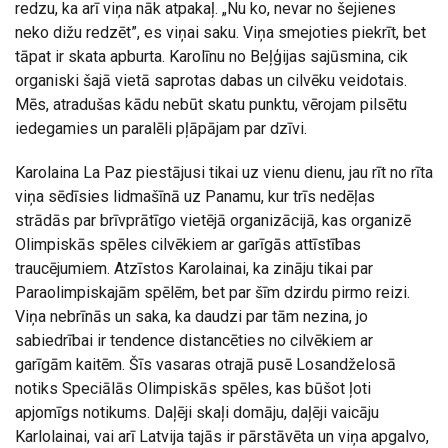
redzu, ka arī viņa nāk atpakaļ. „Nu ko, nevar no šejienes
neko dižu redzēt”, es viņai saku. Viņa smejoties piekrīt, bet
tāpat ir skata apburta. Karolīnu no Beļģijas sajūsmina, cik
organiski šajā vietā saprotas dabas un cilvēku veidotais.
Mēs, atradušas kādu nebūt skatu punktu, vērojam pilsētu
iedegamies un paralēli pļāpājam par dzīvi.
Karolaina La Paz piestājusi tikai uz vienu dienu, jau rīt no rīta
viņa sēdīsies lidmašīnā uz Panamu, kur trīs nedēļas
strādās par brīvprātīgo vietējā organizācijā, kas organizē
Olimpiskās spēles cilvēkiem ar garīgās attīstības
traucējumiem. Atzīstos Karolainai, ka zināju tikai par
Paraolimpiskajām spēlēm, bet par šīm dzirdu pirmo reizi.
Viņa nebrīnās un saka, ka daudzi par tām nezina, jo
sabiedrībai ir tendence distancēties no cilvēkiem ar
garīgām kaitēm. Šīs vasaras otrajā pusē Losandželosā
notiks Speciālās Olimpiskās spēles, kas būšot ļoti
apjomīgs notikums. Daļēji skaļi domāju, daļēji vaicāju
Karlolainai, vai arī Latvija tajās ir pārstāvēta un viņa apgalvo,