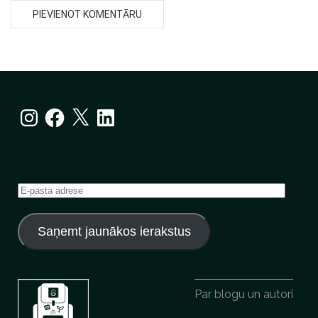
Instagram
Facebook
X
LinkedIn
E-
pasta
adrese
Saņemt jaunākos ierakstus
Par blogu un autori