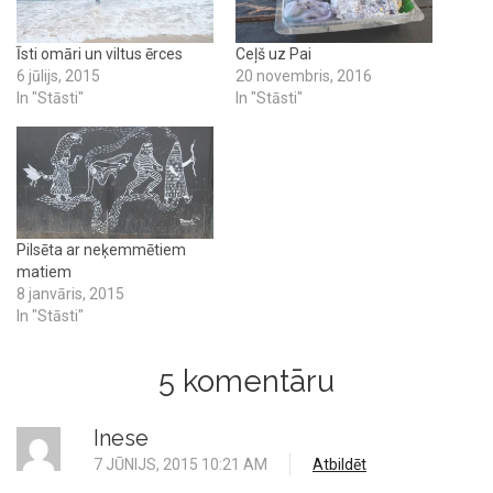
Īsti omāri un viltus ērces
Ceļš uz Pai
6 jūlijs, 2015
20 novembris, 2016
In "Stāsti"
In "Stāsti"
Pilsēta ar neķemmētiem
matiem
8 janvāris, 2015
In "Stāsti"
5 komentāru
Inese
7 JŪNIJS, 2015 10:21 AM
Atbildēt