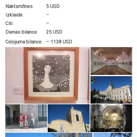
Naktsmītnes
5 USD
Izklaide
–
Citi
–
Dienas bilance
25 USD
Ceļojuma bilance
– 1138 USD