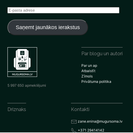
E-
pasta
adrese
Saņemt jaunākos ierakstus
Par blogu un autori
Par un ap
Atbalstīt
Zīmols
Privātuma politika
5 997 650 apmeklējumi
Driznaks
Kontakti
zane.enina@mugursoma.lv
+371 29414142