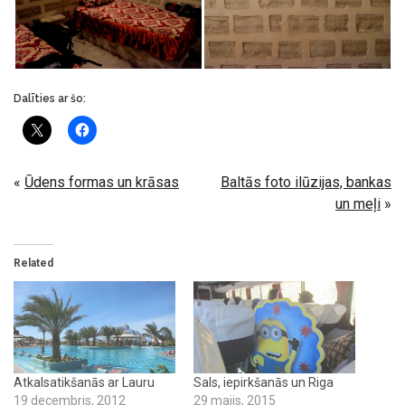
Dalīties ar šo:
«
Ūdens formas un krāsas
Baltās foto ilūzijas, bankas
un meļi
»
Related
Atkalsatikšanās ar Lauru
Sals, iepirkšanās un Riga
19 decembris, 2012
29 maijs, 2015