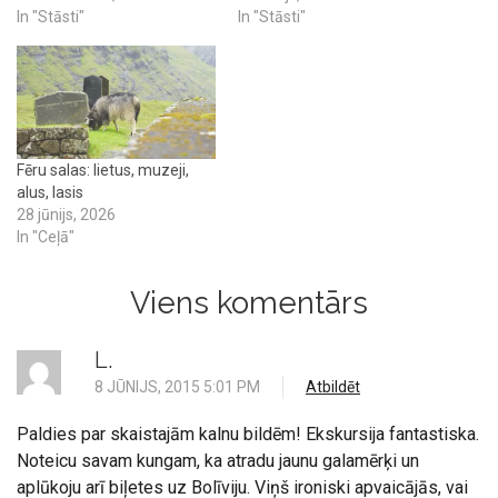
In "Stāsti"
In "Stāsti"
Fēru salas: lietus, muzeji,
alus, lasis
28 jūnijs, 2026
In "Ceļā"
Viens komentārs
L.
8 JŪNIJS, 2015 5:01 PM
Atbildēt
Paldies par skaistajām kalnu bildēm! Ekskursija fantastiska.
Noteicu savam kungam, ka atradu jaunu galamērķi un
aplūkoju arī biļetes uz Bolīviju. Viņš ironiski apvaicājās, vai