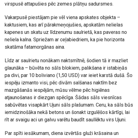
virspusē attapušies pēc zemes plātņu sadursmes.
Vakarpusē piestājam pie vēl viena apskates objekta –
kaktusiem, kas arī pārakmeņojušies, apskatām nelielas
kapenes un skatu uz līdzenumu saulrietā, kas paveras no
neliela kalna. Spriežam ar ceļabiedriem, ka pie horizonta
skatāma fatamorgānas aina.
Līdz ar saulrietu nonākam naktsmītnē, šodien tā ir mazliet
glaunāka – būvēta no sāls blokiem, palikšana ir istabiņās
pa divi, par 10 boliviano (1,50 USD) var ieiet karstā dušā. Šo
iespēju izmanto visi, pēc divām salšanas naktīm bez
mazgāšanās iespējām, mūsu vēlme pēc higiēnas
atjaunošanas ir diezgan spēcīga. Šādas sāls viesnīcas
sabūvētas visapkārt Ujuni sāls plašumam. Ceru, ka sāls būs
iemidzinošāka nekā betons un šonakt izgulēšos kārtīgi, lai
rīt ar svaigu aci un galvu varētu baudīt saullēktu virs Ujuni.
Par spīti iesākumam, diena izvērtās gluži krāsaina un