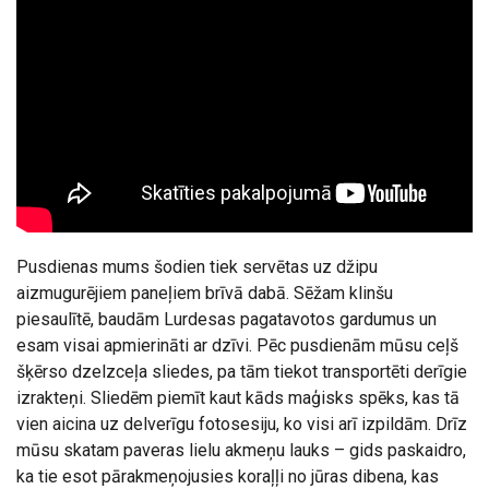
Pusdienas mums šodien tiek servētas uz džipu
aizmugurējiem paneļiem brīvā dabā. Sēžam klinšu
piesaulītē, baudām Lurdesas pagatavotos gardumus un
esam visai apmierināti ar dzīvi. Pēc pusdienām mūsu ceļš
šķērso dzelzceļa sliedes, pa tām tiekot transportēti derīgie
izrakteņi. Sliedēm piemīt kaut kāds maģisks spēks, kas tā
vien aicina uz delverīgu fotosesiju, ko visi arī izpildām. Drīz
mūsu skatam paveras lielu akmeņu lauks – gids paskaidro,
ka tie esot pārakmeņojusies koraļļi no jūras dibena, kas