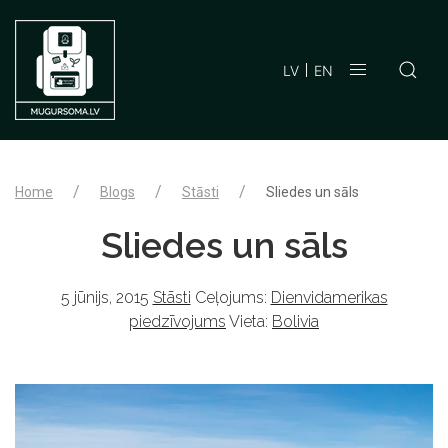
LV
EN
Home
Blogs
Stāsti
Sliedes un sāls
Sliedes un sāls
5 jūnijs, 2015
Stāsti
Ceļojums:
Dienvidamerikas
piedzīvojums
Vieta:
Bolivia