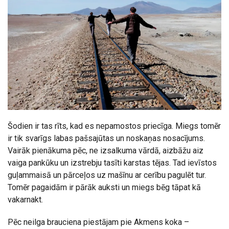
Šodien ir tas rīts, kad es nepamostos priecīga. Miegs tomēr
ir tik svarīgs labas pašsajūtas un noskaņas nosacījums.
Vairāk pienākuma pēc, ne izsalkuma vārdā, aizbāžu aiz
vaiga pankūku un izstrebju tasīti karstas tējas. Tad ievīstos
guļammaisā un pārceļos uz mašīnu ar cerību pagulēt tur.
Tomēr pagaidām ir pārāk auksti un miegs bēg tāpat kā
vakarnakt.
Pēc neilga brauciena piestājam pie Akmens koka –