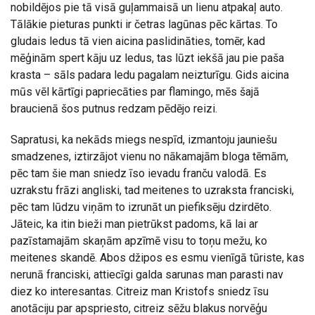
nobildējos pie tā visā guļammaisā un lienu atpakaļ auto.
Tālākie pieturas punkti ir četras lagūnas pēc kārtas. To
gludais ledus tā vien aicina paslidināties, tomēr, kad
mēģinām spert kāju uz ledus, tas lūzt iekšā jau pie paša
krasta – sāls padara ledu pagalam neizturīgu. Gids aicina
mūs vēl kārtīgi papriecāties par flamingo, mēs šajā
braucienā šos putnus redzam pēdējo reizi.
Sapratusi, ka nekāds miegs nespīd, izmantoju jauniešu
smadzenes, iztirzājot vienu no nākamajām bloga tēmām,
pēc tam šie man sniedz īso ievadu franču valodā. Es
uzrakstu frāzi angliski, tad meitenes to uzraksta franciski,
pēc tam lūdzu viņām to izrunāt un piefiksēju dzirdēto.
Jāteic, ka itin bieži man pietrūkst padoms, kā lai ar
pazīstamajām skaņām apzīmē visu to toņu mežu, ko
meitenes skandē. Abos džipos es esmu vienīgā tūriste, kas
nerunā franciski, attiecīgi galda sarunas man parasti nav
diez ko interesantas. Citreiz man Kristofs sniedz īsu
anotāciju par apspriesto, citreiz sēžu blakus norvēģu