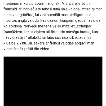
meitenei, ar kuru pļāpājam angliski. Visi pārējie šeit ir
francūži, arī norvēģiete tekoši runā šajā valodā, attiecīgi man
nemaz negribētos, lai visi speciāli man pielāgotos un
mocītos angļu valodā, kas dažiem kungiem gados nav diez
ko spīdoša. Norvēģu meitene vēlāk mazliet „atriebjas”
francūžiem, liekot viņiem atkārtot trīs norvēģu burtus, kas
nav „ierastajā” alfabētā un labo šos nez cik reizes. Es
klusībā ķiķinu. Un, sakarā ar franču valodas apguvi, man
vienmēr nāk prātā šis video.