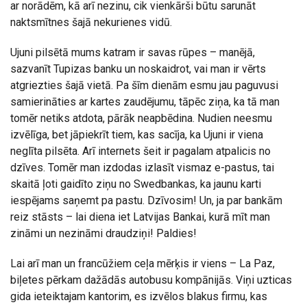
ar norādēm, kā arī nezinu, cik vienkārši būtu sarunāt
naktsmītnes šajā nekurienes vidū.
Ujuni pilsētā mums katram ir savas rūpes – manējā,
sazvanīt Tupizas banku un noskaidrot, vai man ir vērts
atgriezties šajā vietā. Pa šīm dienām esmu jau paguvusi
samierināties ar kartes zaudējumu, tāpēc ziņa, ka tā man
tomēr netiks atdota, pārāk neapbēdina. Nudien neesmu
izvēlīga, bet jāpiekrīt tiem, kas sacīja, ka Ujuni ir viena
neglīta pilsēta. Arī internets šeit ir pagalam atpalicis no
dzīves. Tomēr man izdodas izlasīt vismaz e-pastus, tai
skaitā ļoti gaidīto ziņu no Swedbankas, ka jaunu karti
iespējams saņemt pa pastu. Dzīvosim! Un, ja par bankām
reiz stāsts – lai diena iet Latvijas Bankai, kurā mīt man
zināmi un nezināmi draudziņi! Paldies!
Lai arī man un francūžiem ceļa mērķis ir viens – La Paz,
biļetes pērkam dažādās autobusu kompānijās. Viņi uzticas
gida ieteiktajam kantorim, es izvēlos blakus firmu, kas