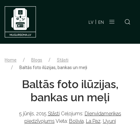
LV
EN
Home
Blogs
Stāsti
Baltās foto ilūzijas, bankas un meļi
Baltās foto ilūzijas,
bankas un meļi
5 jūnijs, 2015
Stāsti
Ceļojums:
Dienvidamerikas
piedzīvojums
Vieta:
Bolivia
,
La Paz
,
Uyuni