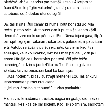
piedāvā labāku servisu par zemāku cenu. Aizejam ar
francūžiem kopīgās vakariņās, tad šķiramies, mans
autobuss ceļā dodas stundu agrāk.
Jā, tas ir īsts „full cama” brīnums, kaut ko tādu Bolīvijā
redzu pirmo reizi. Autobuss gan ir pustukšs, esam kādi
desmit ārzemnieki un pāris vietējie. Diena bijusi gara, tāpēc
par spīti agrajam vakaram, iekārtojos gulēšanai, ir patiešām
ērti. Autobuss žužina pa šoseju, jūtu, ka vienā brīdī tas
apstājas, kaut ko skaidro, bet, kas man par daļu, gan jau
esam kārtējā ceļu kontroles postenī. Vēl pēc brīža
pusmiegā izdzirdu jau lielāku rosību. Paceļu galvu un
skatos, ka visi pasažieri kaut ko krāmējas.
– „Kas notiek?”, prasu austrāļu meitenei Džūlijai, ar kuru
iepazināmies pirms brauciena.
– „Mums jāmaina autobuss!”, – viņa paskaidro.
Pie sevis lamādamās traušos augšā un grābju ciet savas
mantas. Nez kas tie par jokiem. Kad izkāpjam ārā, saprotam,