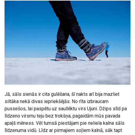
Jā, sāls sienās ir cita gulēšana, šī nakts arī bija mazliet
siltāka nekā divas iepriekšējās. No rīta izbraucam
pussešos, lai paspētu uz saullēktu virs Ujuni. Džips slīd pa
līdzeno virsmu teju bez trokšņa, pagaidām mūs pavada
apaļš mēness. Vēl tumsā piestājam pie neliela kalna sāls
līdzenuma vidū. Līdz ar pirmajiem soļiem kalnā, sāk tapt