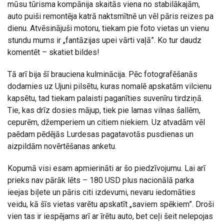
mūsu tūrisma kompānija skaitās viena no stabilākajām,
auto puiši remontēja katrā naktsmītnē un vēl pāris reizes pa
dienu. Atvēsinājuši motoru, tiekam pie foto vietas un vienu
stundu mums ir „fantāzijas upei vārti vaļā”. Ko tur daudz
komentēt – skatiet bildes!
Tā arī bija šī brauciena kulminācija. Pēc fotografēšanās
dodamies uz Ujuni pilsētu, kuras nomalē apskatām vilcienu
kapsētu, tad tiekam palaisti paganīties suvenīru tirdziņā.
Tie, kas drīz dosies mājup, tiek pie lamas vilnas šallēm,
cepurēm, džemperiem un citiem niekiem. Uz atvadām vēl
paēdam pēdējās Lurdesas pagatavotās pusdienas un
aizpildām novērtēšanas anketu.
Kopumā visi esam apmierināti ar šo piedzīvojumu. Lai arī
prieks nav pārāk lēts – 180 USD plus nacionālā parka
ieejas biļete un pāris citi izdevumi, nevaru iedomāties
veidu, kā šīs vietas varētu apskatīt „saviem spēkiem”. Droši
vien tas ir iespējams arī ar īrētu auto, bet ceļi šeit nelepojas