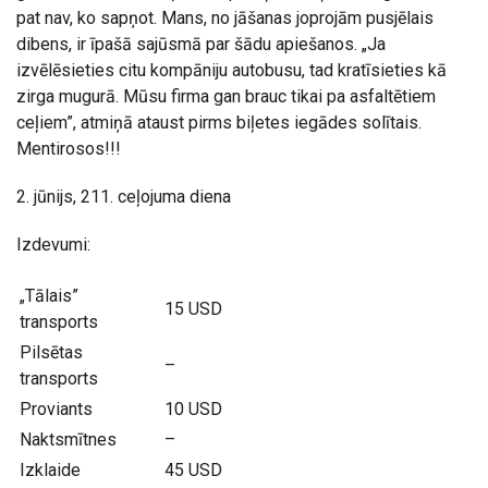
pat nav, ko sapņot. Mans, no jāšanas joprojām pusjēlais
dibens, ir īpašā sajūsmā par šādu apiešanos. „Ja
izvēlēsieties citu kompāniju autobusu, tad kratīsieties kā
zirga mugurā. Mūsu firma gan brauc tikai pa asfaltētiem
ceļiem”, atmiņā ataust pirms biļetes iegādes solītais.
Mentirosos!!!
2. jūnijs, 211. ceļojuma diena
Izdevumi:
„Tālais”
15 USD
transports
Pilsētas
–
transports
Proviants
10 USD
Naktsmītnes
–
Izklaide
45 USD