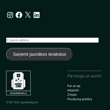
Instagram
Facebook
X
LinkedIn
E-
pasta
adrese
Saņemt jaunākos ierakstus
Par blogu un autori
Par un ap
Atbalstīt
Zīmols
Privātuma politika
5 997 854 apmeklējumi