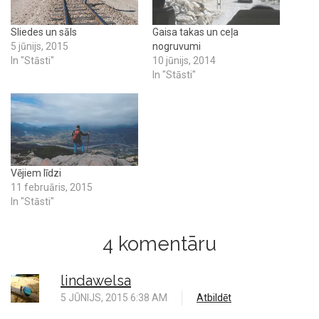
Sliedes un sāls
Gaisa takas un ceļa
5 jūnijs, 2015
nogruvumi
In "Stāsti"
10 jūnijs, 2014
In "Stāsti"
Vējiem līdzi
11 februāris, 2015
In "Stāsti"
4 komentāru
lindawelsa
5 JŪNIJS, 2015 6:38 AM
Atbildēt