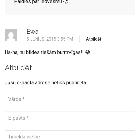
Paldies par iedvesmu 🙂
Ewa
5 JŪNIJS, 2015 3:55 PM
Atbildēt
Ha-ha, nu bildes tiešām burrrrvīgas!! 😀
Atbildēt
Jūsu e-pasta adrese netiks publicēta.