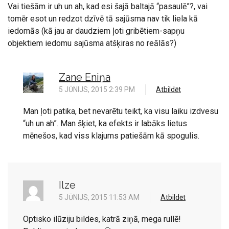
Vai tiešām ir uh un ah, kad esi šajā baltajā “pasaulē”?, vai
tomēr esot un redzot dzīvē tā sajūsma nav tik liela kā
iedomās (kā jau ar daudziem ļoti gribētiem-sapņu
objektiem iedomu sajūsma atšķiras no reālās?)
Zane Eniņa
5 JŪNIJS, 2015 2:39 PM
Atbildēt
Man ļoti patika, bet nevarētu teikt, ka visu laiku izdvesu
“uh un ah”. Man šķiet, ka efekts ir labāks lietus
mēnešos, kad viss klajums patiešām kā spogulis.
Ilze
5 JŪNIJS, 2015 11:53 AM
Atbildēt
Optisko ilūziju bildes, katrā ziņā, mega rullē!