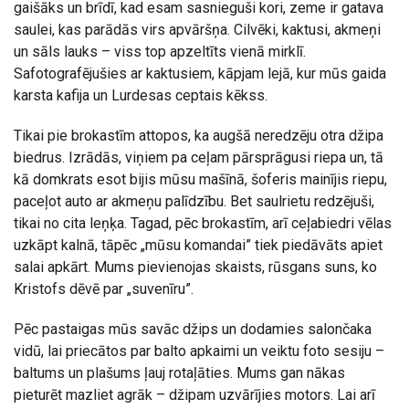
gaišāks un brīdī, kad esam sasnieguši kori, zeme ir gatava
saulei, kas parādās virs apvāršņa. Cilvēki, kaktusi, akmeņi
un sāls lauks – viss top apzeltīts vienā mirklī.
Safotografējušies ar kaktusiem, kāpjam lejā, kur mūs gaida
karsta kafija un Lurdesas ceptais kēkss.
Tikai pie brokastīm attopos, ka augšā neredzēju otra džipa
biedrus. Izrādās, viņiem pa ceļam pārsprāgusi riepa un, tā
kā domkrats esot bijis mūsu mašīnā, šoferis mainījis riepu,
paceļot auto ar akmeņu palīdzību. Bet saulrietu redzējuši,
tikai no cita leņķa. Tagad, pēc brokastīm, arī ceļabiedri vēlas
uzkāpt kalnā, tāpēc „mūsu komandai” tiek piedāvāts apiet
salai apkārt. Mums pievienojas skaists, rūsgans suns, ko
Kristofs dēvē par „suvenīru”.
Pēc pastaigas mūs savāc džips un dodamies salončaka
vidū, lai priecātos par balto apkaimi un veiktu foto sesiju –
baltums un plašums ļauj rotaļāties. Mums gan nākas
pieturēt mazliet agrāk – džipam uzvārījies motors. Lai arī