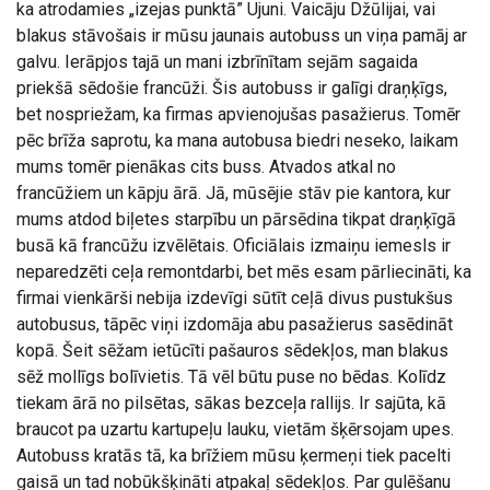
ka atrodamies „izejas punktā” Ujuni. Vaicāju Džūlijai, vai
blakus stāvošais ir mūsu jaunais autobuss un viņa pamāj ar
galvu. Ierāpjos tajā un mani izbrīnītam sejām sagaida
priekšā sēdošie francūži. Šis autobuss ir galīgi draņķīgs,
bet nospriežam, ka firmas apvienojušas pasažierus. Tomēr
pēc brīža saprotu, ka mana autobusa biedri neseko, laikam
mums tomēr pienākas cits buss. Atvados atkal no
francūžiem un kāpju ārā. Jā, mūsējie stāv pie kantora, kur
mums atdod biļetes starpību un pārsēdina tikpat draņķīgā
busā kā francūžu izvēlētais. Oficiālais izmaiņu iemesls ir
neparedzēti ceļa remontdarbi, bet mēs esam pārliecināti, ka
firmai vienkārši nebija izdevīgi sūtīt ceļā divus pustukšus
autobusus, tāpēc viņi izdomāja abu pasažierus sasēdināt
kopā. Šeit sēžam ietūcīti pašauros sēdekļos, man blakus
sēž mollīgs bolīvietis. Tā vēl būtu puse no bēdas. Kolīdz
tiekam ārā no pilsētas, sākas bezceļa rallijs. Ir sajūta, kā
braucot pa uzartu kartupeļu lauku, vietām šķērsojam upes.
Autobuss kratās tā, ka brīžiem mūsu ķermeņi tiek pacelti
gaisā un tad nobūkšķināti atpakaļ sēdekļos. Par gulēšanu