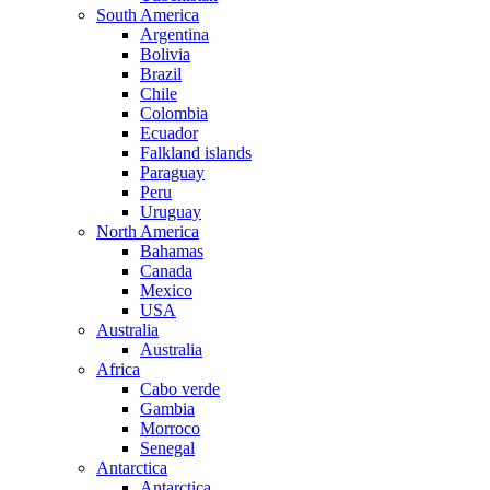
South America
Argentina
Bolivia
Brazil
Chile
Colombia
Ecuador
Falkland islands
Paraguay
Peru
Uruguay
North America
Bahamas
Canada
Mexico
USA
Australia
Australia
Africa
Cabo verde
Gambia
Morroco
Senegal
Antarctica
Antarctica