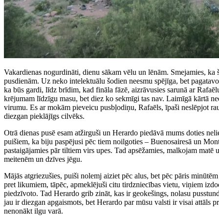
Vakardienas nogurdināti, dienu sākam vēlu un lēnām. Smejamies, ka šo
pusdienām. Uz neko intelektuālu šodien neesmu spējīga, bet pagatavot ē
ka būs gardi, līdz brīdim, kad fināla fāzē, aizrāvusies sarunā ar Rafaē
krējumam līdzīgu masu, bet diez ko sekmīgi tas nav. Laimīgā kārtā ne
virumu. Es ar mokām pieveicu pusbļodiņu, Rafaēls, īpaši neslēpjot raudi
diezgan pieklājīgs cilvēks.
Otrā dienas pusē esam atžirguši un Herardo piedāvā mums doties neliel
puišiem, ka biju paspējusi pēc tiem noilgoties – Buenosairesā un Monte
pastaigājamies pār tiltiem virs upes. Tad apsēžamies, malkojam matē 
meitenēm un dzīves jēgu.
Mājās atgriezušies, puiši nolemj aiziet pēc alus, bet pēc pāris minūtē
pret likumiem, tāpēc, apmeklējuši citu tirdzniecības vietu, viņiem izd
piedzīvoto. Tad Herardo grib zināt, kas ir geokešings, nolasu pusstunda
jau ir diezgan apgaismots, bet Herardo par mūsu valsti ir visai attāls pr
nenonākt ilgu varā.