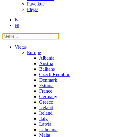
Paveiktie
Idejas
lv
en
Vietas
Europe
Albania
Austria
Balkans
Czech Republic
Denmark
Estonia
France
Germany
Greece
Iceland
Ireland
Italy
Latvia
Lithuania
Malta