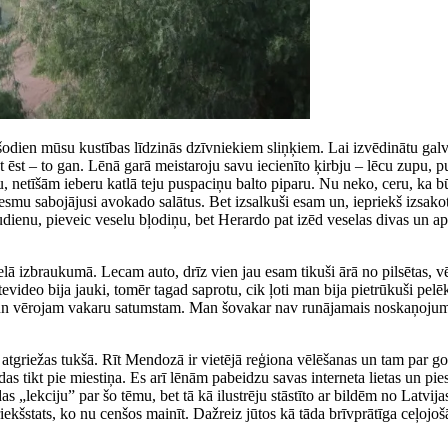
dien mūsu kustības līdzinās dzīvniekiem sliņķiem. Lai izvēdinātu galv
st – to gan. Lēnā garā meistaroju savu iecienīto ķirbju – lēcu zupu, puiš
lu, netīšām ieberu katlā teju puspaciņu balto piparu. Nu neko, ceru, ka b
esmu sabojājusi avokado salātus. Bet izsalkuši esam un, iepriekš izsako
enu, pieveic veselu bļodiņu, bet Herardo pat izēd veselas divas un apgal
ā izbraukumā. Lecam auto, drīz vien jau esam tikuši ārā no pilsētas, v
video bija jauki, tomēr tagad saprotu, cik ļoti man bija pietrūkuši pelē
un vērojam vakaru satumstam. Man šovakar nav runājamais noskaņojums, 
m atgriežas tukšā. Rīt Mendozā ir vietējā reģiona vēlēšanas un tam par g
odas tikt pie miestiņa. Es arī lēnām pabeidzu savas interneta lietas un 
s „lekciju” par šo tēmu, bet tā kā ilustrēju stāstīto ar bildēm no Latvij
iekšstats, ko nu cenšos mainīt. Dažreiz jūtos kā tāda brīvprātīga ceļojošā