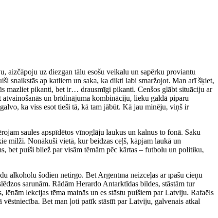
u, aizčāpoju uz diezgan tālu esošu veikalu un sapērku proviantu
i snaikstās ap katliem un saka, ka dikti labi smaržojot. Man arī šķiet,
ūs mazliet pikanti, bet ir… drausmīgi pikanti. Cenšos glābt situāciju ar
t atvainošanās un brīdinājuma kombināciju, lieku galdā piparu
vo, ka viss esot tieši tā, kā tam jābūt. Kā jau minēju, viņš ir
ērojam saules apspīdētos vīnoglāju laukus un kalnus to fonā. Saku
kie milži. Nonākuši vietā, kur beidzas ceļš, kāpjam laukā un
bet puiši bliež par visām tēmām pēc kārtas – futbolu un politiku,
odu alkoholu šodien netirgo. Bet Argentīna neizceļas ar īpašu cieņu
pieslēdzos sarunām. Rādām Herardo Antarktīdas bildes, stāstām tur
as, lēnām lekcijas tēma mainās un es stāstu puišiem par Latviju. Rafaēls
 vēstniecība. Bet man ļoti patīk stāstīt par Latviju, galvenais atkal