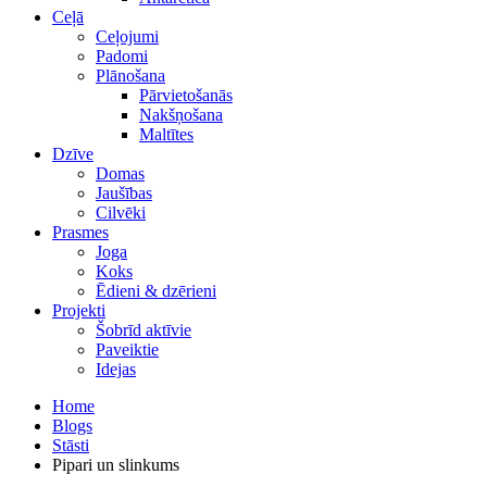
Ceļā
Ceļojumi
Padomi
Plānošana
Pārvietošanās
Nakšņošana
Maltītes
Dzīve
Domas
Jaušības
Cilvēki
Prasmes
Joga
Koks
Ēdieni & dzērieni
Projekti
Šobrīd aktīvie
Paveiktie
Idejas
Home
Blogs
Stāsti
Pipari un slinkums