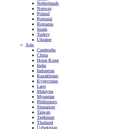
Netherlands
Norway
Poland
Portugal
Romania
Spain
Turkey
Ukraine
Asia
Cambodia
China
Hong Kong
India
Indonesia
Kazakhstan
Kyrgyzstan
Laos
Malaysia
Myanmar
Philippines
Singapore
Taiwan
Tajikistan
Thailand
Uzbekistan