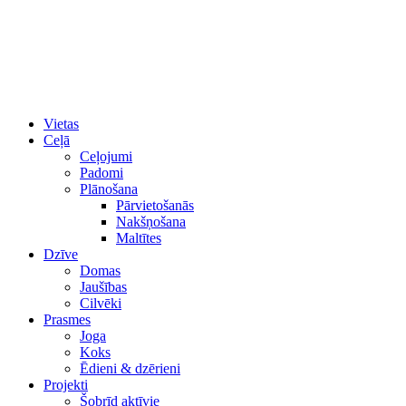
Vietas
Ceļā
Ceļojumi
Padomi
Plānošana
Pārvietošanās
Nakšņošana
Maltītes
Dzīve
Domas
Jaušības
Cilvēki
Prasmes
Joga
Koks
Ēdieni & dzērieni
Projekti
Šobrīd aktīvie