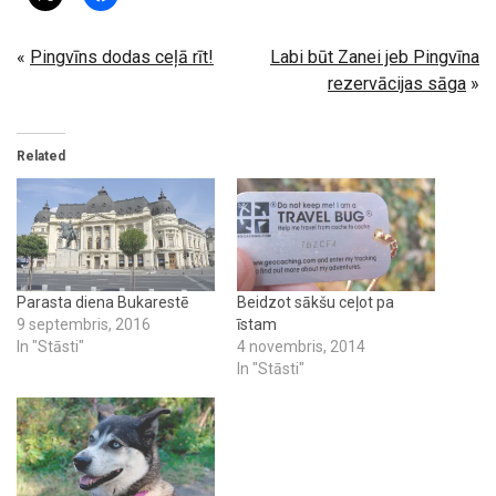
«
Pingvīns dodas ceļā rīt!
Labi būt Zanei jeb Pingvīna
rezervācijas sāga
»
Related
Parasta diena Bukarestē
Beidzot sākšu ceļot pa
9 septembris, 2016
īstam
In "Stāsti"
4 novembris, 2014
In "Stāsti"