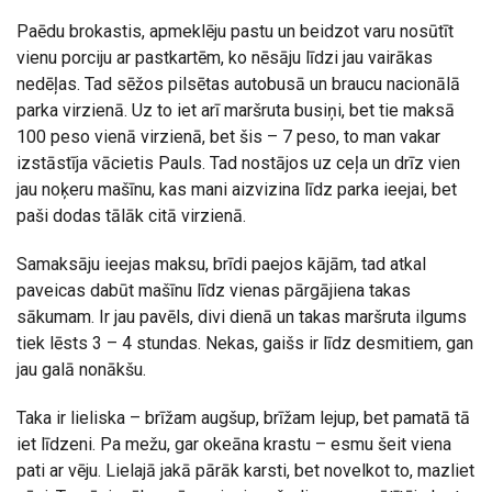
Paēdu brokastis, apmeklēju pastu un beidzot varu nosūtīt
vienu porciju ar pastkartēm, ko nēsāju līdzi jau vairākas
nedēļas. Tad sēžos pilsētas autobusā un braucu nacionālā
parka virzienā. Uz to iet arī maršruta busiņi, bet tie maksā
100 peso vienā virzienā, bet šis – 7 peso, to man vakar
izstāstīja vācietis Pauls. Tad nostājos uz ceļa un drīz vien
jau noķeru mašīnu, kas mani aizvizina līdz parka ieejai, bet
paši dodas tālāk citā virzienā.
Samaksāju ieejas maksu, brīdi paejos kājām, tad atkal
paveicas dabūt mašīnu līdz vienas pārgājiena takas
sākumam. Ir jau pavēls, divi dienā un takas maršruta ilgums
tiek lēsts 3 – 4 stundas. Nekas, gaišs ir līdz desmitiem, gan
jau galā nonākšu.
Taka ir lieliska – brīžam augšup, brīžam lejup, bet pamatā tā
iet līdzeni. Pa mežu, gar okeāna krastu – esmu šeit viena
pati ar vēju. Lielajā jakā pārāk karsti, bet novelkot to, mazliet