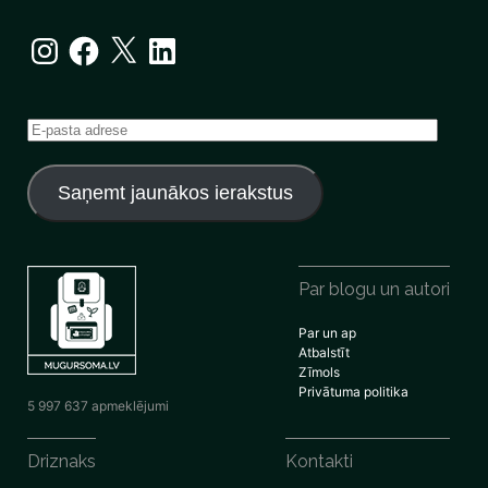
Instagram
Facebook
X
LinkedIn
E-
pasta
adrese
Saņemt jaunākos ierakstus
Par blogu un autori
Par un ap
Atbalstīt
Zīmols
Privātuma politika
5 997 637 apmeklējumi
Driznaks
Kontakti