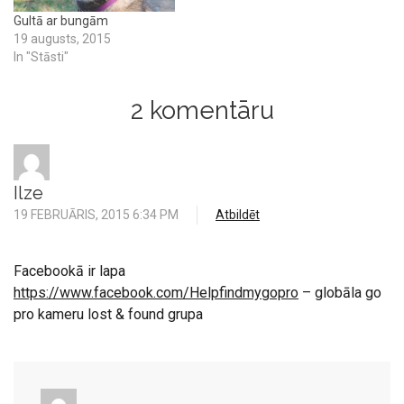
Gultā ar bungām
19 augusts, 2015
In "Stāsti"
2 komentāru
Ilze
19 FEBRUĀRIS, 2015 6:34 PM
Atbildēt
Facebookā ir lapa
https://www.facebook.com/Helpfindmygopro
– globāla go
pro kameru lost & found grupa