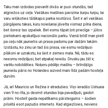
Taku man izdodas pievarēt divās ar pusi stundās, tad
atgriežos uz ceļa. Vairākas mašīnas pavizina šurpu turpu, lai
varu ielūkoties tālākajos parka nostūros. Šeit ir arī vairākas
pārgājienu takas, kuru noiešanai jāvelta vismaz pilna diena,
bet šoreiz tas izpaliek. Bet esmu tāpat ļoti priecīga – jūtos
pietiekami apskatījusi nacionālo parku. Vienā brīdī man pretī
pa ceļu nāk jaunietis un prasa padomu par dažām takām.
Izstāstu, ko zinu un tad šis prasa, vai esmu redzējusi
plāksni ar uzrakstu, ka šeit ir zemes mala. Nē, tādu es
neesmu redzējusi, bet atpakaļ neiešu. Drusku jau žēl ir,
varētu nobildēties. Noķeru pēdējo mašīnu – brīnišķīgs
jauniešu pāris no Holandes aizved mani līdz pašām hosteļa
durvīm.
Jā, arī Mauricio un Režina ir atradušies. Viņi ieradās Ushuaia
vien 9 no rīta, jo desmit stundas bija pavadījuši, gaidot
prāmi. Hostelī gaida nepatīkams pārsteigums – šodien
pilsētā esot pazudis internets. Kad atgiezīsies, neviens