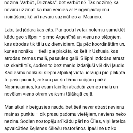
nezina. Varbūt „Driznaks”, bet varbūt nē. Tas nozīmē, ka
nevaru uzzināt, kā man veicies ar Pingvīnjautājumu
risināšanu, kā arī nevaru sazināties ar Mauricio.
Labi, tad jādara kas cits. Par godu Ivetai, nolemju sameklēt
kādu geo slēpni – pirmo Argentīnā un vienu no slēpņiem,
kas atrodas tik tālu uz dienvidiem. Eju pēc koordinātām un,
kur es nonāku – tieši pie plakāta, ka šeit ir Ushuaia, kas
atrodas zemes malā, pasaules galā. Slēpni izdodas atrast
uz skaitli trīs, šodien to bez manis izdarījuši vēl divi ļaudis.
Kad esmu nolikusi slēpni atpakaļ vietā, ieraugu pie plakāta
to pašu jaunieti, ar kuru par šo tēmu runājām parkā.
Nosmejamies, ka esam laimīgi atraduši zemes malu un
novēlam viens otram veiksmi tālākajā ceļā.
Man atkal ir beigusies nauda, bet šeit nevar atrast nevienu
maiņas punktu – cik prasu padomu vietējiem, neviens neko
nezina. Šodien nostopēju arī kādu pāri no Čīles, viņi ieteica
apvaicāties šejienes čīliešu restorānos. Īpaši ne uz ko