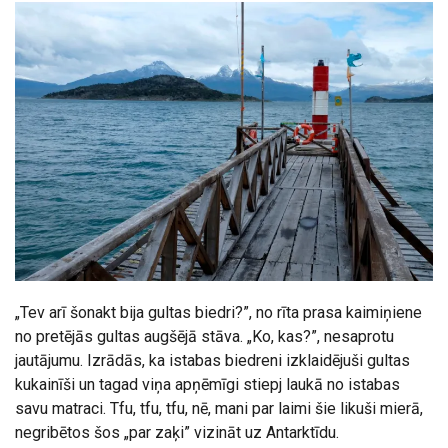
„Tev arī šonakt bija gultas biedri?”, no rīta prasa kaimiņiene
no pretējās gultas augšējā stāva. „Ko, kas?”, nesaprotu
jautājumu. Izrādās, ka istabas biedreni izklaidējuši gultas
kukainīši un tagad viņa apņēmīgi stiepj laukā no istabas
savu matraci. Tfu, tfu, tfu, nē, mani par laimi šie likuši mierā,
negribētos šos „par zaķi” vizināt uz Antarktīdu.