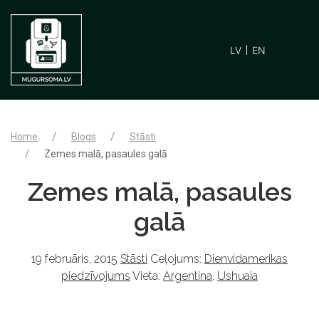
LV
EN
Home
Blogs
Stāsti
Zemes malā, pasaules galā
Zemes malā, pasaules
galā
19 februāris, 2015
Stāsti
Ceļojums:
Dienvidamerikas
piedzīvojums
Vieta:
Argentina
,
Ushuaia