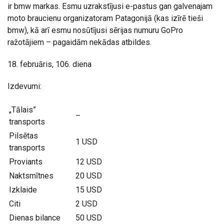
ir bmw markas. Esmu uzrakstījusi e-pastus gan galvenajam
moto braucienu organizatoram Patagonijā (kas izīrē tieši
bmw), kā arī esmu nosūtījusi sērijas numuru GoPro
ražotājiem – pagaidām nekādas atbildes.
18. februāris, 106. diena
Izdevumi:
„Tālais”
–
transports
Pilsētas
1 USD
transports
Proviants
12 USD
Naktsmītnes
20 USD
Izklaide
15 USD
Citi
2 USD
Dienas bilance
50 USD