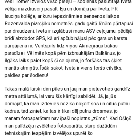
vēsi. Tomēr izvēlos vēso pieeju – šodienas pasūtītāja Iveta
vēlēja mazdrusciņ pasalt. Eju un domāju par Ivetu. PR
lauciņa kolēģe, ar kuru iepazināmies sensenos laikos
Rozenvalda piaršķiku nometnēs, gadu gaitā lēnām pārtapusi
par draudzeni. Iveta ir izglābusi manu ASV ceļojumu, pēdējā
brīdī aizdodot GPS, kā arī apčubinājusi pēc gara un karsta
pārgājiena no Ventspils līdz viņas Akmeņraga bākas
paradīzei. Vēl mēs kopā pērn izbraukājām Balkānus, jo
ilgāks laiks paiet kopš šī ceļojuma, jo foršāks tas šķiet
manās atmiņās. Īsāk sakot, Iveta ir viens foršs cilvēks,
paldies par šodienu!
Takas malā laiski dirn pīles un ļauj man pietuvoties gandrīz
metra attālumā, lai varu šīs kārtīgi sabildēt. Jā, ja jūs
domājat, ka man izdevies nez kā noķert šos un citus putnu
kadrus, tad ziniet, ka tas ir tikai dēļ putnu drosmes, jo
manam fotoaparātam nav īpaši nopietns „zūms”. Kad Ošiņš
man palīdzēja izvēlēties fotoaparātu, starp dažādām
tehniskajām iespējām izvēlējos upurēt šo.