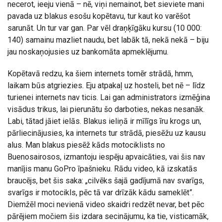
necerot, ieeju vienā – nē, viņi nemainot, bet sieviete mani
pavada uz blakus esošu kopētavu, tur kaut ko varēšot
sarunāt. Un tur var gan. Par vēl draņķīgāku kursu (10 000:
140) samainu mazliet naudu, bet labāk tā, nekā nekā – biju
jau noskaņojusies uz bankomāta apmeklējumu.
Kopētavā redzu, ka šiem internets tomēr strādā, hmm,
laikam būs atgriezies. Eju atpakaļ uz hosteli, bet nē – līdz
turienei internets nav ticis. Lai gan administrators izmēģina
visādus trikus, lai pierunātu šo darboties, nekas nesanāk.
Labi, tātad jāiet ielās. Blakus ieliņā ir mīlīgs īru krogs un,
pārliecinājusies, ka internets tur strādā, piesēžu uz kausu
alus. Man blakus piesēž kāds motociklists no
Buenosairosos, izmantoju iespēju apvaicāties, vai šis nav
manījis manu GoPro īpašnieku. Rādu video, kā izskatās
braucējs, bet šis saka: „cilvēks šajā gadījumā nav svarīgs,
svarīgs ir motocikls, pēc tā var drīzāk kādu sameklēt”.
Diemžēl moci nevienā video skaidri redzēt nevar, bet pēc
pārējiem močiem šis izdara secinājumu, ka tie, visticamāk,