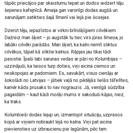
tāpēc priecājos par skaistumu tepat un dodos iedzert tēju
šejienes kafejnīcā. Amaija gan varonīgi dodas augšā un
sarunājam satikties šajā līmenī vai lejā pie šosejas.
Dzerot tēju, iepazīstos ar virkni brīnišķīgiem cilvēkiem.
Dažreiz man šķiet – jo augstāk tu tiec virs jūras līmeņa, jo
labāki cilvēki parādās. Man šķiet, ka kalni nemīl sliktus
cilvēkus, tāpat kā sliktie kalnus. Rāpjas jau tikai tādi
pasistie. Īpaši labi sarunas vedas ar pāri no Kolumbijas –
uzzinājuši, ka taisos turp doties, viņi aicina ciemos un
neskopojas ar padomiem. Es, savukārt, visus cienāju ar
šokolādi no Latvijas – jātiek vaļā no pēdējās lielās tāfelītes,
kamēr kāds prusaks to nav nograuzis. Jā, vienīgā sūdzība
pagaidām – kaut kādi mošķi mums ir sakoduši kājas, niez,
ka traks.
Kolumbieši dodas lejup un, izmantojot situāciju, uzprasos
kopā ar viņiem nobraukt lejā no kalna. Viņi pat aicina
pievienoties uz izbraucienu pie lagūnām, pēc tam