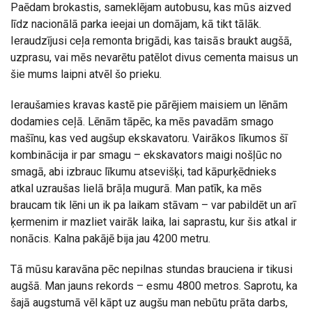
Paēdam brokastis, sameklējam autobusu, kas mūs aizved
līdz nacionālā parka ieejai un domājam, kā tikt tālāk.
Ieraudzījusi ceļa remonta brigādi, kas taisās braukt augšā,
uzprasu, vai mēs nevarētu patēlot divus cementa maisus un
šie mums laipni atvēl šo prieku.
Ieraušamies kravas kastē pie pārējiem maisiem un lēnām
dodamies ceļā. Lēnām tāpēc, ka mēs pavadām smago
mašīnu, kas ved augšup ekskavatoru. Vairākos līkumos šī
kombinācija ir par smagu – ekskavators maigi nošļūc no
smagā, abi izbrauc līkumu atsevišķi, tad kāpurķēdnieks
atkal uzraušas lielā brāļa mugurā. Man patīk, ka mēs
braucam tik lēni un ik pa laikam stāvam – var pabildēt un arī
ķermenim ir mazliet vairāk laika, lai saprastu, kur šis atkal ir
nonācis. Kalna pakājē bija jau 4200 metru.
Tā mūsu karavāna pēc nepilnas stundas brauciena ir tikusi
augšā. Man jauns rekords – esmu 4800 metros. Saprotu, ka
šajā augstumā vēl kāpt uz augšu man nebūtu prāta darbs,