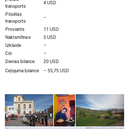
4 USD
transports
Pilsētas
–
transports
Proviants
11 USD
Naktsmītnes
5 USD
Izklaide
–
Citi
–
Dienas bilance
20 USD
Ceļojuma bilance
– 55,75 USD