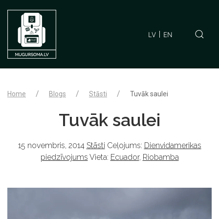
LV
EN
Home
Blogs
Stāsti
Tuvāk saulei
Tuvāk saulei
15 novembris, 2014
Stāsti
Ceļojums:
Dienvidamerikas
piedzīvojums
Vieta:
Ecuador
,
Riobamba