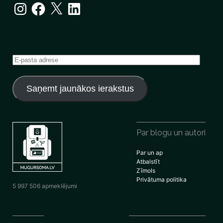
Instagram
Facebook
X
LinkedIn
E-
pasta
adrese
Saņemt jaunākos ierakstus
Par blogu un autori
Par un ap
Atbalstīt
Zīmols
Privātuma politika
5 997 506 apmeklējumi