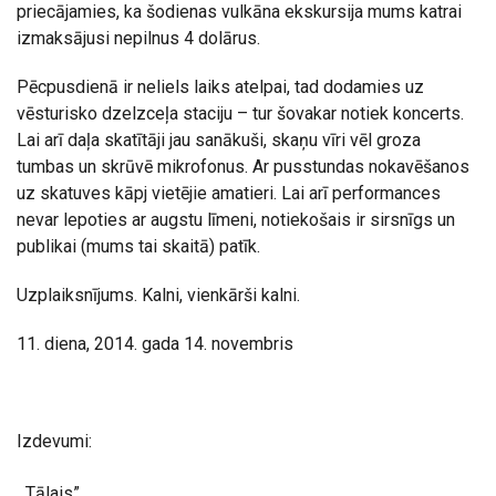
priecājamies, ka šodienas vulkāna ekskursija mums katrai
izmaksājusi nepilnus 4 dolārus.
Pēcpusdienā ir neliels laiks atelpai, tad dodamies uz
vēsturisko dzelzceļa staciju – tur šovakar notiek koncerts.
Lai arī daļa skatītāji jau sanākuši, skaņu vīri vēl groza
tumbas un skrūvē mikrofonus. Ar pusstundas nokavēšanos
uz skatuves kāpj vietējie amatieri. Lai arī performances
nevar lepoties ar augstu līmeni, notiekošais ir sirsnīgs un
publikai (mums tai skaitā) patīk.
Uzplaiksnījums. Kalni, vienkārši kalni.
11. diena, 2014. gada 14. novembris
Izdevumi:
„Tālais”