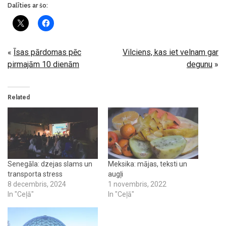
Dalīties ar šo:
«
Īsas pārdomas pēc
Vilciens, kas iet velnam gar
pirmajām 10 dienām
degunu
»
Related
Senegāla: dzejas slams un
Meksika: mājas, teksti un
transporta stress
augļi
8 decembris, 2024
1 novembris, 2022
In "Ceļā"
In "Ceļā"