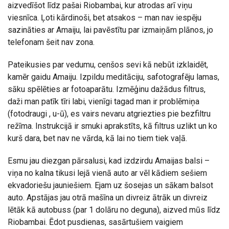
aizvedīšot līdz pašai Riobambai, kur atrodas arī viņu
viesnīca. Ļoti kārdinoši, bet atsakos – man nav iespēju
sazināties ar Amaiju, lai pavēstītu par izmaiņām plānos, jo
telefonam šeit nav zona.
Pateikusies par vedumu, cenšos sevi kā nebūt izklaidēt,
kamēr gaidu Amaiju. Izpildu meditāciju, safotografēju lamas,
sāku spēlēties ar fotoaparātu. Izmēģinu dažādus filtrus,
daži man patīk tīri labi, vienīgi tagad man ir problēmiņa
(fotodraugi , u-ū), es vairs nevaru atgriezties pie bezfiltru
režīma. Instrukcijā ir smuki aprakstīts, kā filtrus uzlikt un ko
kurš dara, bet nav ne vārda, kā lai no tiem tiek vaļā.
Esmu jau diezgan pārsalusi, kad izdzirdu Amaijas balsi –
viņa no kalna tikusi lejā vienā auto ar vēl kādiem sešiem
ekvadoriešu jauniešiem. Ejam uz šosejas un sākam balsot
auto. Apstājas jau otrā mašīna un divreiz ātrāk un divreiz
lētāk kā autobuss (par 1 dolāru no deguna), aizved mūs līdz
Riobambai. Ēdot pusdienas, sasārtušiem vaigiem