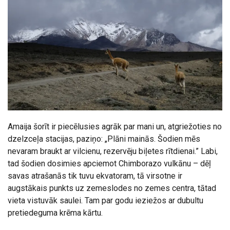
Amaija šorīt ir piecēlusies agrāk par mani un, atgriežoties no
dzelzceļa stacijas, paziņo: „Plāni mainās. Šodien mēs
nevaram braukt ar vilcienu, rezervēju biļetes rītdienai.” Labi,
tad šodien dosimies apciemot Chimborazo vulkānu – dēļ
savas atrašanās tik tuvu ekvatoram, tā virsotne ir
augstākais punkts uz zemeslodes no zemes centra, tātad
vieta vistuvāk saulei. Tam par godu ieziežos ar dubultu
pretiedeguma krēma kārtu.