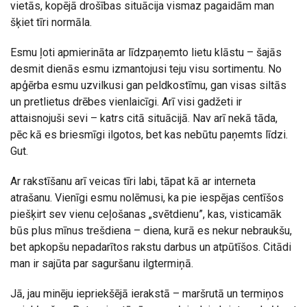
vietās, kopējā drošības situācija vismaz pagaidām man
šķiet tīri normāla.
Esmu ļoti apmierināta ar līdzpaņemto lietu klāstu – šajās
desmit dienās esmu izmantojusi teju visu sortimentu. No
apģērba esmu uzvilkusi gan peldkostīmu, gan visas siltās
un pretlietus drēbes vienlaicīgi. Arī visi gadžeti ir
attaisnojuši sevi – katrs citā situācijā. Nav arī nekā tāda,
pēc kā es briesmīgi ilgotos, bet kas nebūtu paņemts līdzi.
Gut.
Ar rakstīšanu arī veicas tīri labi, tāpat kā ar interneta
atrašanu. Vienīgi esmu nolēmusi, ka pie iespējas centīšos
piešķirt sev vienu ceļošanas „svētdienu”, kas, visticamāk
būs plus mīnus trešdiena – diena, kurā es nekur nebraukšu,
bet apkopšu nepadarītos rakstu darbus un atpūtīšos. Citādi
man ir sajūta par saguršanu ilgtermiņā.
Jā, jau minēju iepriekšējā ierakstā – maršrutā un termiņos