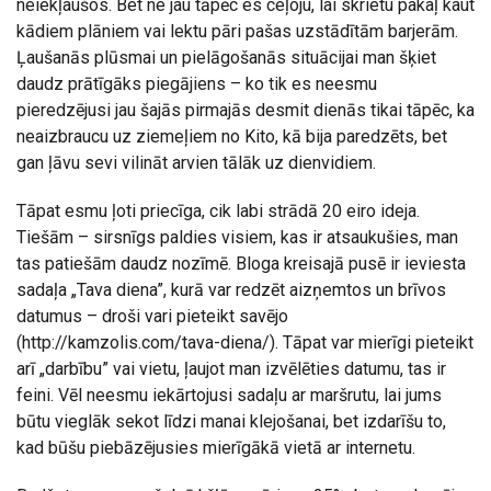
neiekļaušos. Bet ne jau tāpēc es ceļoju, lai skrietu pakaļ kaut
kādiem plāniem vai lektu pāri pašas uzstādītām barjerām.
Ļaušanās plūsmai un pielāgošanās situācijai man šķiet
daudz prātīgāks piegājiens – ko tik es neesmu
pieredzējusi jau šajās pirmajās desmit dienās tikai tāpēc, ka
neaizbraucu uz ziemeļiem no Kito, kā bija paredzēts, bet
gan ļāvu sevi vilināt arvien tālāk uz dienvidiem.
Tāpat esmu ļoti priecīga, cik labi strādā 20 eiro ideja.
Tiešām – sirsnīgs paldies visiem, kas ir atsaukušies, man
tas patiešām daudz nozīmē. Bloga kreisajā pusē ir ieviesta
sadaļa „Tava diena”, kurā var redzēt aizņemtos un brīvos
datumus – droši vari pieteikt savējo
(http://kamzolis.com/tava-diena/). Tāpat var mierīgi pieteikt
arī „darbību” vai vietu, ļaujot man izvēlēties datumu, tas ir
feini. Vēl neesmu iekārtojusi sadaļu ar maršrutu, lai jums
būtu vieglāk sekot līdzi manai klejošanai, bet izdarīšu to,
kad būšu piebāzējusies mierīgākā vietā ar internetu.