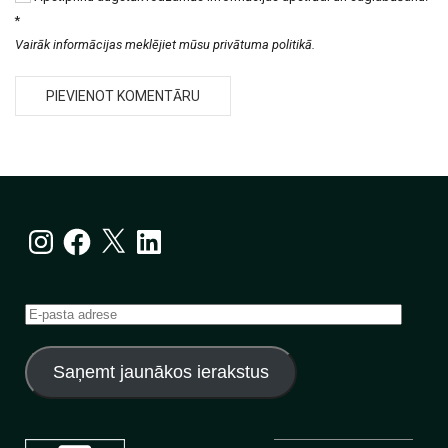
*
Vairāk informācijas meklējiet mūsu privātuma politikā.
Instagram
Facebook
X
LinkedIn
E-
pasta
adrese
Saņemt jaunākos ierakstus