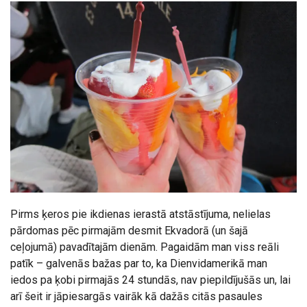
Pirms ķeros pie ikdienas ierastā atstāstījuma, nelielas
pārdomas pēc pirmajām desmit Ekvadorā (un šajā
ceļojumā) pavadītajām dienām. Pagaidām man viss reāli
patīk – galvenās bažas par to, ka Dienvidamerikā man
iedos pa ķobi pirmajās 24 stundās, nav piepildījušās un, lai
arī šeit ir jāpiesargās vairāk kā dažās citās pasaules