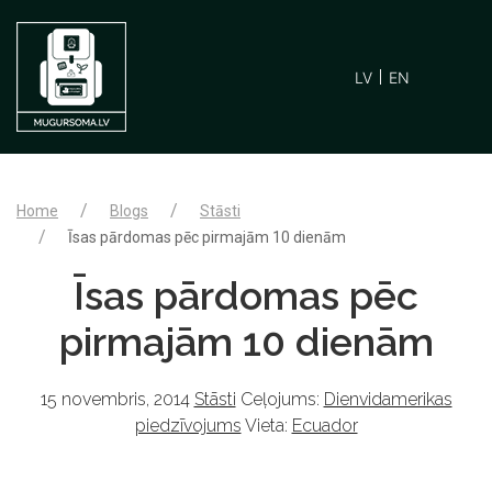
LV
EN
Home
Blogs
Stāsti
Īsas pārdomas pēc pirmajām 10 dienām
Īsas pārdomas pēc
pirmajām 10 dienām
15 novembris, 2014
Stāsti
Ceļojums:
Dienvidamerikas
piedzīvojums
Vieta:
Ecuador