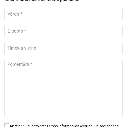
Apstiprinu augstāk redzamās informācijas apstrādi un saglabāšanu.