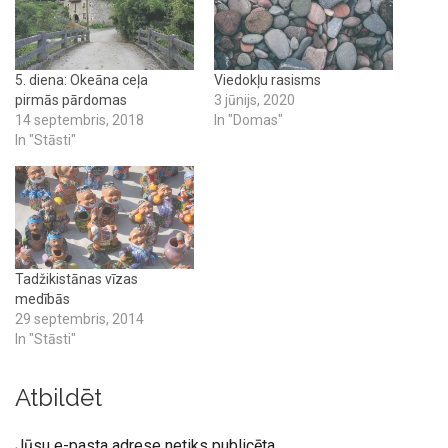
5. diena: Okeāna ceļa
Viedokļu rasisms
pirmās pārdomas
3 jūnijs, 2020
14 septembris, 2018
In "Domas"
In "Stāsti"
Tadžikistānas vīzas
medībās
29 septembris, 2014
In "Stāsti"
Atbildēt
Jūsu e-pasta adrese netiks publicēta.