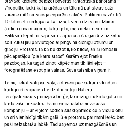
stāvāka kāpiena beidzot paveras fantastiska panorāma –
vīnogulāju lauki, kalnu grēdas un tālumā pat slejas daži
varenie milži ar sniega cepurēm galvās. Palikuši mazāk kā
10 kilometri un kājas atkal uzsāk veco dziesmu. Mums
šodien gana staigāts, tu kā gribi, mēs nekur neiesim.
Paliksim tepat un sāpēsim. Jāpierunā šīs gandrīz uz katru
soli. Atkal jau pārvietojos ar pingvīna cienīgu ātrumu un
grāciju. Protams, tā kā beidzot ir, ko bildēt, arī šī iemesla
pēc apstājos “pie katra staba”. Garām ejot Franks
pazobojas, ka tagad zinot, kāpēc man tik lēni ejot –
fotografēšana esot pie vainas. Sava taisnība viņam ir.
Tā nu, liekot soli pēc soļa, aptuveni pēc četrām stundām
kārtīgi izbesījusies beidzot iesoļoju Naherā.
Iereģistrējusies pirmajā alberģē, ko ieraugu, iekrītu gultā un
kādu laiku nekustos. Esmu vienā istabā ar vāciešu
kompāniju – ar viņiem šodien saskrējāmies ceļā visu dienu
un arī vienlaicīgi tikām galā. Šie protams, par mani ierēc, bet
paši neizskatās labāk. Tad saņemos uz mazgāšanās un