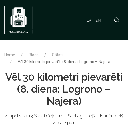
LV
EN
Home
Blogs
Stāsti
Vēl 30 kilometri pievarēti (8. diena: Logrono – Najera)
Vēl 30 kilometri pievarēti
(8. diena: Logrono –
Najera)
21 aprīlis, 2013
Stāsti
Ceļojums:
Santjago ceļš 1: Franču ceļš
Vieta:
Spain