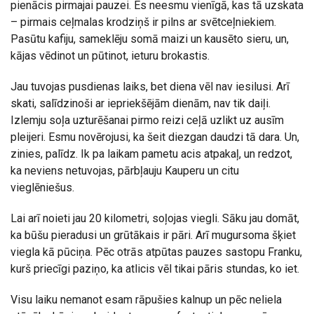
pienācis pirmajai pauzei. Es neesmu vienīgā, kas tā uzskata
– pirmais ceļmalas krodziņš ir pilns ar svētceļniekiem.
Pasūtu kafiju, sameklēju somā maizi un kausēto sieru, un,
kājas vēdinot un pūtinot, ieturu brokastis.
Jau tuvojas pusdienas laiks, bet diena vēl nav iesilusi. Arī
skati, salīdzinoši ar iepriekšējām dienām, nav tik daiļi.
Izlemju soļa uzturēšanai pirmo reizi ceļā uzlikt uz ausīm
pleijeri. Esmu novērojusi, ka šeit diezgan daudzi tā dara. Un,
zinies, palīdz. Ik pa laikam pametu acis atpakaļ, un redzot,
ka neviens netuvojas, pārbļauju Kauperu un citu
vieglēniešus.
Lai arī noieti jau 20 kilometri, soļojas viegli. Sāku jau domāt,
ka būšu pieradusi un grūtākais ir pāri. Arī mugursoma šķiet
viegla kā pūciņa. Pēc otrās atpūtas pauzes sastopu Franku,
kurš priecīgi paziņo, ka atlicis vēl tikai pāris stundas, ko iet.
Visu laiku nemanot esam rāpušies kalnup un pēc neliela