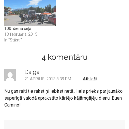
100. diena ceļā
13 februāris, 2015
In "Stāsti"
4 komentāru
Daiga
21 APRĪLIS, 2013 8:39 PM
Atbildēt
Nu gan raiti tie rakstiņi iebirst netā.. liels prieks par jaunāko
superīgā valodā aprakstīto kārtējo kājāmgājēju dienu. Buen
Camino!