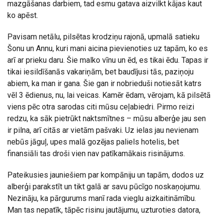
mazgāšanas darbiem, tad esmu gatava aizvilkt kājas kaut
ko apēst.
Pavisam netālu, pilsētas krodziņu rajonā, upmalā satieku
Šonu un Annu, kuri mani aicina pievienoties uz tapām, ko es
arī ar prieku daru. Šie malko vīnu un ēd, es tikai ēdu. Tapas ir
tikai iesildīšanās vakariņām, bet baudījusi tās, paziņoju
abiem, ka man ir gana. Šie gan ir nobrieduši notiesāt katrs
vēl 3 ēdienus, nu, lai veicas. Kamēr ēdam, vērojam, kā pilsētā
viens pēc otra sarodas citi mūsu ceļabiedri. Pirmo reizi
redzu, ka sāk pietrūkt naktsmītnes – mūsu alberģe jau sen
ir pilna, arī citās ar vietām pašvaki. Uz ielas jau nevienam
nebūs jāguļ, upes malā gozējas paliels hotelis, bet
finansiāli tas droši vien nav patīkamākais risinājums.
Pateikusies jauniešiem par kompāniju un tapām, dodos uz
alberģi parakstīt un tikt galā ar savu pūcīgo noskaņojumu.
Nezināju, ka pārgurums manī rada vieglu aizkaitināmību.
Man tas nepatīk, tāpēc risinu jautājumu, uzturoties datora,