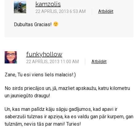
kamzolis
22 APRĪLIS, 2013 6:53 AM
Atbildēt
Dubultas Gracias!
funkyhollow
22 APRĪLIS, 2013 11:00 AM
Atbildēt
Zane, Tu esi viens liels malacis!:)
No sirds priecājos un, jā, mazliet apskaužu, katru kilometru
un jauniegūto draugu!
Un, kas man palīdz kāju sāpju gadījumos, kad apavi ir
saberzuši tulznas ir apziņa, ka es valdu gan pār kurpem, gan
tulznām, nevis tās par mani! Turies!