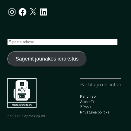
Instagram
Facebook
X
LinkedIn
E-
pasta
adrese
Saņemt jaunākos ierakstus
Par blogu un autori
Par un ap
Atbalstīt
Zīmols
Privātuma politika
5 997 895 apmeklējumi