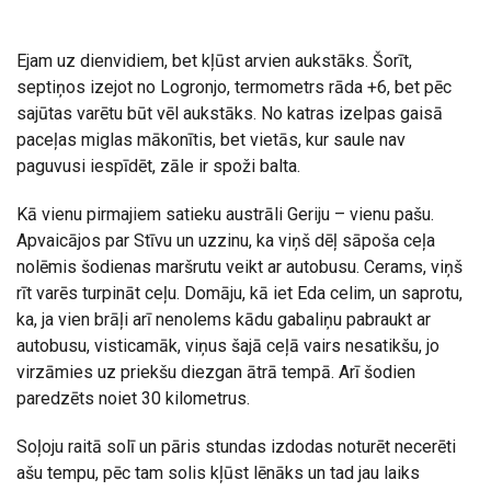
Ejam uz dienvidiem, bet kļūst arvien aukstāks. Šorīt,
septiņos izejot no Logronjo, termometrs rāda +6, bet pēc
sajūtas varētu būt vēl aukstāks. No katras izelpas gaisā
paceļas miglas mākonītis, bet vietās, kur saule nav
paguvusi iespīdēt, zāle ir spoži balta.
Kā vienu pirmajiem satieku austrāli Geriju – vienu pašu.
Apvaicājos par Stīvu un uzzinu, ka viņš dēļ sāpoša ceļa
nolēmis šodienas maršrutu veikt ar autobusu. Cerams, viņš
rīt varēs turpināt ceļu. Domāju, kā iet Eda celim, un saprotu,
ka, ja vien brāļi arī nenolems kādu gabaliņu pabraukt ar
autobusu, visticamāk, viņus šajā ceļā vairs nesatikšu, jo
virzāmies uz priekšu diezgan ātrā tempā. Arī šodien
paredzēts noiet 30 kilometrus.
Soļoju raitā solī un pāris stundas izdodas noturēt necerēti
ašu tempu, pēc tam solis kļūst lēnāks un tad jau laiks