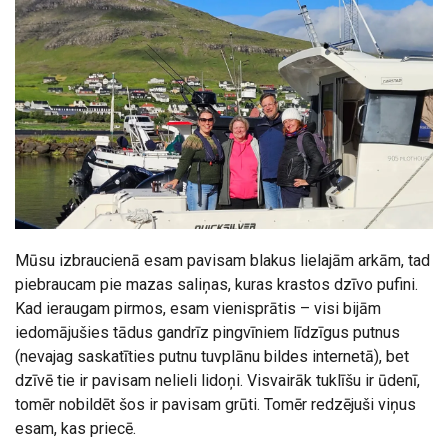
Mūsu izbraucienā esam pavisam blakus lielajām arkām, tad
piebraucam pie mazas saliņas, kuras krastos dzīvo pufini.
Kad ieraugam pirmos, esam vienisprātis – visi bijām
iedomājušies tādus gandrīz pingvīniem līdzīgus putnus
(nevajag saskatīties putnu tuvplānu bildes internetā), bet
dzīvē tie ir pavisam nelieli lidoņi. Visvairāk tuklīšu ir ūdenī,
tomēr nobildēt šos ir pavisam grūti. Tomēr redzējuši viņus
esam, kas priecē.