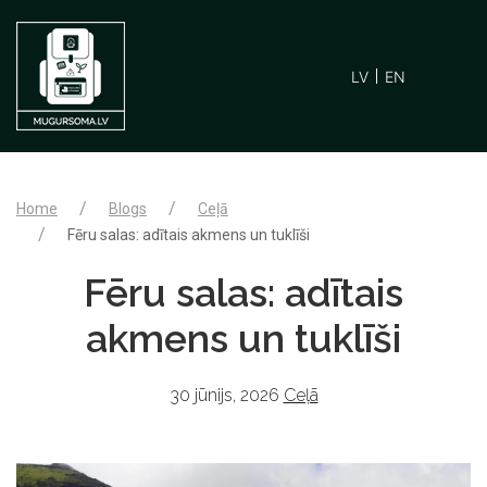
LV
EN
Home
Blogs
Ceļā
Fēru salas: adītais akmens un tuklīši
Fēru salas: adītais
akmens un tuklīši
30 jūnijs, 2026
Ceļā