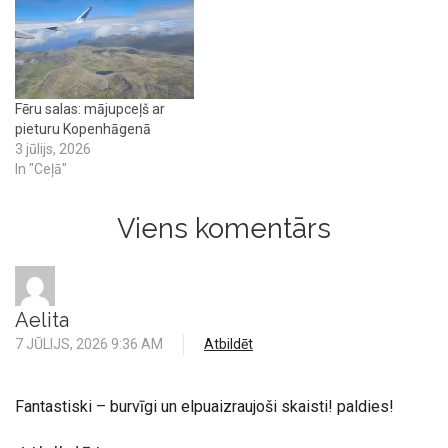
Fēru salas: mājupceļš ar
pieturu Kopenhāgenā
3 jūlijs, 2026
In "Ceļā"
Viens komentārs
Aelita
7 JŪLIJS, 2026 9:36 AM
Atbildēt
Fantastiski – burvīgi un elpuaizraujoši skaisti! paldies!