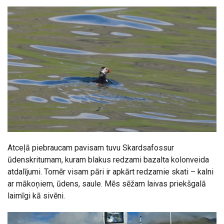
Atceļā piebraucam pavisam tuvu Skardsafossur
ūdenskritumam, kuram blakus redzami bazalta kolonveida
atdalījumi. Tomēr visam pāri ir apkārt redzamie skati – kalni
ar mākoņiem, ūdens, saule. Mēs sēžam laivas priekšgalā
laimīgi kā sivēni.