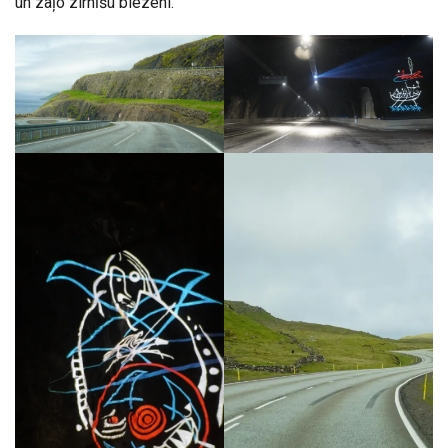
un zaļo zirnīšu biezeni.