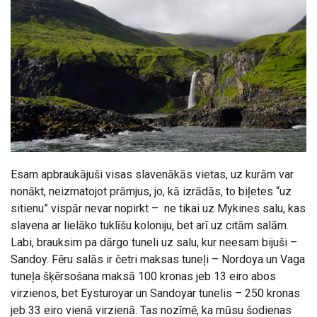
Esam apbraukājuši visas slavenākās vietas, uz kurām var
nonākt, neizmatojot prāmjus, jo, kā izrādās, to biļetes “uz
sitienu” vispār nevar nopirkt – ne tikai uz Mykines salu, kas
slavena ar lielāko tuklīšu koloniju, bet arī uz citām salām.
Labi, brauksim pa dārgo tuneli uz salu, kur neesam bijuši –
Sandoy. Fēru salās ir četri maksas tuneļi – Nordoya un Vaga
tuneļa šķērsošana maksā 100 kronas jeb 13 eiro abos
virzienos, bet Eysturoyar un Sandoyar tunelis – 250 kronas
jeb 33 eiro vienā virzienā. Tas nozīmē, ka mūsu šodienas