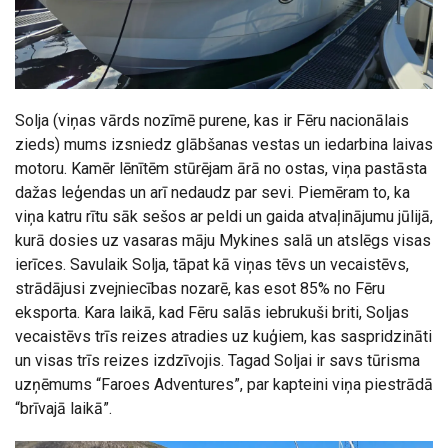
Solja (viņas vārds nozīmē purene, kas ir Fēru nacionālais
zieds) mums izsniedz glābšanas vestas un iedarbina laivas
motoru. Kamēr lēnītēm stūrējam ārā no ostas, viņa pastāsta
dažas leģendas un arī nedaudz par sevi. Piemēram to, ka
viņa katru rītu sāk sešos ar peldi un gaida atvaļinājumu jūlijā,
kurā dosies uz vasaras māju Mykines salā un atslēgs visas
ierīces. Savulaik Solja, tāpat kā viņas tēvs un vecaistēvs,
strādājusi zvejniecības nozarē, kas esot 85% no Fēru
eksporta. Kara laikā, kad Fēru salās iebrukuši briti, Soljas
vecaistēvs trīs reizes atradies uz kuģiem, kas saspridzināti
un visas trīs reizes izdzīvojis. Tagad Soljai ir savs tūrisma
uzņēmums “Faroes Adventures”, par kapteini viņa piestrādā
“brīvajā laikā”.