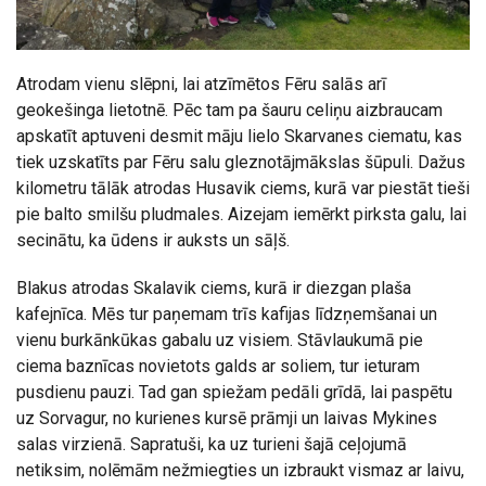
Atrodam vienu slēpni, lai atzīmētos Fēru salās arī
geokešinga lietotnē. Pēc tam pa šauru celiņu aizbraucam
apskatīt aptuveni desmit māju lielo Skarvanes ciematu, kas
tiek uzskatīts par Fēru salu gleznotājmākslas šūpuli. Dažus
kilometru tālāk atrodas Husavik ciems, kurā var piestāt tieši
pie balto smilšu pludmales. Aizejam iemērkt pirksta galu, lai
secinātu, ka ūdens ir auksts un sāļš.
Blakus atrodas Skalavik ciems, kurā ir diezgan plaša
kafejnīca. Mēs tur paņemam trīs kafijas līdzņemšanai un
vienu burkānkūkas gabalu uz visiem. Stāvlaukumā pie
ciema baznīcas novietots galds ar soliem, tur ieturam
pusdienu pauzi. Tad gan spiežam pedāli grīdā, lai paspētu
uz Sorvagur, no kurienes kursē prāmji un laivas Mykines
salas virzienā. Sapratuši, ka uz turieni šajā ceļojumā
netiksim, nolēmām nežmiegties un izbraukt vismaz ar laivu,