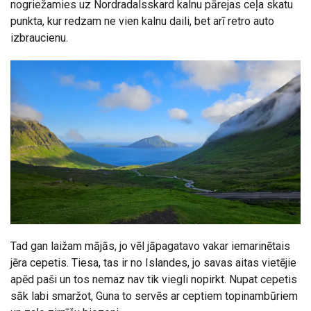
nogriežamies uz Nordradalsskard kalnu pārejas ceļa skatu
punkta, kur redzam ne vien kalnu daili, bet arī retro auto
izbraucienu.
Tad gan laižam mājās, jo vēl jāpagatavo vakar iemarinētais
jēra cepetis. Tiesa, tas ir no Islandes, jo savas aitas vietējie
apēd paši un tos nemaz nav tik viegli nopirkt. Nupat cepetis
sāk labi smaržot, Guna to servēs ar ceptiem topinambūriem