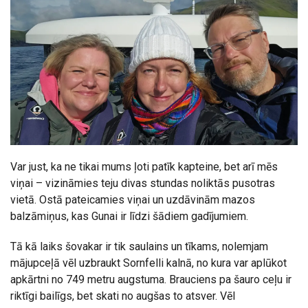
Var just, ka ne tikai mums ļoti patīk kapteine, bet arī mēs
viņai – vizināmies teju divas stundas noliktās pusotras
vietā. Ostā pateicamies viņai un uzdāvinām mazos
balzāmiņus, kas Gunai ir līdzi šādiem gadījumiem.
Tā kā laiks šovakar ir tik saulains un tīkams, nolemjam
mājupceļā vēl uzbraukt Sornfelli kalnā, no kura var aplūkot
apkārtni no 749 metru augstuma. Brauciens pa šauro ceļu ir
riktīgi bailīgs, bet skati no augšas to atsver. Vēl