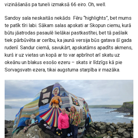
vizināšanās pa tuneli izmaksā 66 eiro. Oh, well.
Sandoy sala neskaitās nekāds Fēru “highlights”, bet mums
te patīk tīri labi. Sākam salas apskati ar Skopun ciemu, kurā
būtu jāatrodas pasaulē lielākai pastkastītei, bet tā pašlaik
tiek pārbūvēta ar cerību, ka jaunā versija būs gatava šī gada
rudenī. Sandur ciemā, savukārt, apskatāms apadīts akmens,
kurš ir uz vietas un kopā ar to var apbrīnot arī skatu uz
okeānu un blakus esošo ezeru – skats ir līdzīgs kā pie
Sorvagsvatn ezera, tikai augstuma starpība ir mazāka.