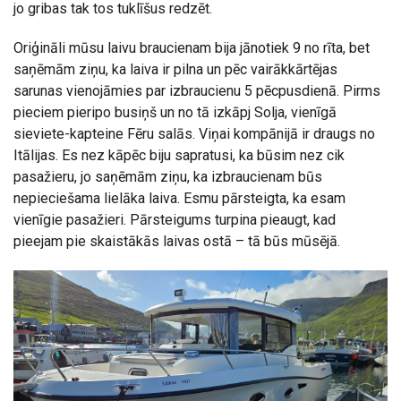
jo gribas tak tos tuklīšus redzēt.
Oriģināli mūsu laivu braucienam bija jānotiek 9 no rīta, bet
saņēmām ziņu, ka laiva ir pilna un pēc vairākkārtējas
sarunas vienojāmies par izbraucienu 5 pēcpusdienā. Pirms
pieciem pieripo busiņš un no tā izkāpj Solja, vienīgā
sieviete-kapteine Fēru salās. Viņai kompānijā ir draugs no
Itālijas. Es nez kāpēc biju sapratusi, ka būsim nez cik
pasažieru, jo saņēmām ziņu, ka izbraucienam būs
nepieciešama lielāka laiva. Esmu pārsteigta, ka esam
vienīgie pasažieri. Pārsteigums turpina pieaugt, kad
pieejam pie skaistākās laivas ostā – tā būs mūsējā.