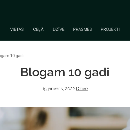
VIETAS
CEĻĀ
DZĪVE
PRASMES
PROJEKTI
ogam 10 gadi
Blogam 10 gadi
15 janvāris, 2022
Dzīve