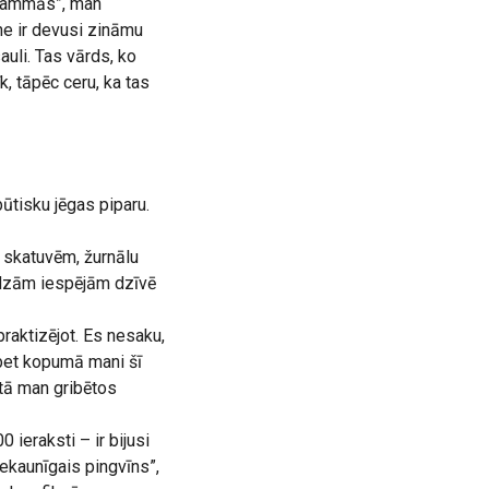
ogrammās”, man
ne ir devusi zināmu
uli. Tas vārds, ko
k, tāpēc ceru, ka tas
būtisku jēgas piparu.
, skatuvēm, žurnālu
udzām iespējām dzīvē
praktizējot. Es nesaku,
 bet kopumā mani šī
 tā man gribētos
ieraksti – ir bijusi
ekaunīgais pingvīns”,