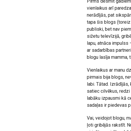
Pirms desmit gadiem š
vienlaikus arī paredz
nerādījās, pat sikspā
tapa šis blogs (toreiz
publiski, bet nav pie
sižetu televīzijā, gri
lapu, atnāca impulss 
ar sadarbības partneri
blogu lasīja mamma, tē
Vienlaikus ar manu dzī
pirmais bija blogs, n
labi. Tātad. Izrādījās,
satiec cilvēkus, redzi
labāku izpausmi kā ce
sadaļas ir piedevas 
Vai, veidojot blogu, 
ļoti gribējās rakstīt. 