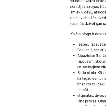
virinātas vairāk nekā
nerādījās sapņos (tāp
smieklu devu, atslodz
esmu visbiežāk dzirdēj
turpinās dzīvot gan še
Ko šis blogs ir devis
Iespēju izpausties
Galu galā, tas ar
Atpazīstamību. Un
lappusēm, skolām
un satiktajiem ci
Burtu skolu. Kā j
ka tagad esmu ne
brīža rakstu deķi
domāt.
Grāmatas, divos a
laba prakse. Otra