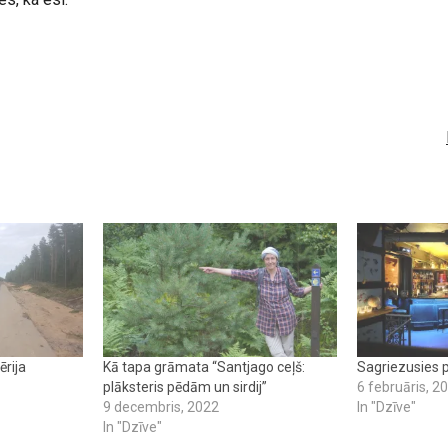
ērija
Kā tapa grāmata “Santjago ceļš:
Sagriezusies 
plāksteris pēdām un sirdij”
6 februāris, 2
9 decembris, 2022
In "Dzīve"
In "Dzīve"