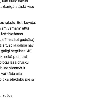
m, kas fiksē savus
 sakarīgā stāstā visu
es rakstu. Bet, kovida,
tajām vārnām” attur
k izdzīvošanas
 arī mazliet gudrāka)
 situācija galīga nav
 galīgi negribas. Arī
gāk, nekā piemest
 blogu lasa drusku
n, ne vienmēr ir
 vai kāda cita
īt kā elektrību pie šī
s ļaušos.