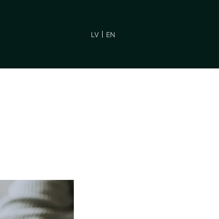
LV
EN