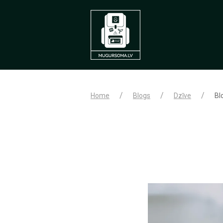
Home
Blogs
Dzīve
Bl