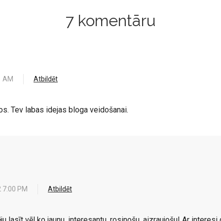
7 komentāru
1 AM
Atbildēt
s. Tev labas idejas bloga veidošanai.
 7:00 PM
Atbildēt
u lasīt vēl ko jaunu, interesantu, rosinošu, aizraujošu! Ar interesi