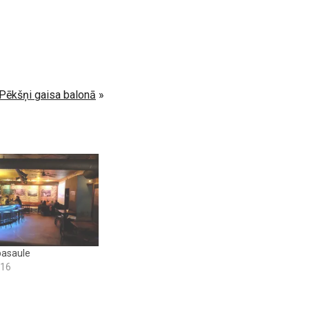
Pēkšņi gaisa balonā
»
pasaule
016