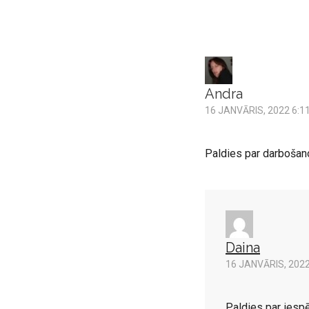
Andra
16 JANVĀRIS, 2022 6:1
Paldies par darbošano
Daina
16 JANVĀRIS, 2022
Paldies par iespēj