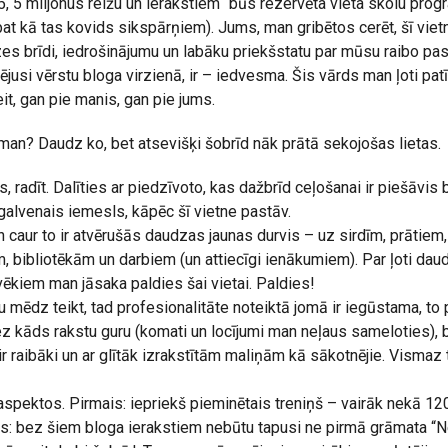
 5, 5 miljonus reižu un ierakstiem “būs rezervēta vieta skolu pr
at kā tas kovids sikspārņiem). Jums, man gribētos cerēt, šī viet
es brīdi, iedrošinājumu un labāku priekšstatu par mūsu raibo pasa
usi vērstu bloga virzienā, ir – iedvesma. Šis vārds man ļoti patī
it, gan pie manis, gan pie jums.
 man? Daudz ko, bet atsevišķi šobrīd nāk prātā sekojošas lietas.
, radīt. Dalīties ar piedzīvoto, kas dažbrīd ceļošanai ir piešāvis 
ī galvenais iemesls, kāpēc šī vietne pastāv.
 caur to ir atvērušās daudzas jaunas durvis – uz sirdīm, prātiem
, bibliotēkām un darbiem (un attiecīgi ienākumiem). Par ļoti da
lvēkiem man jāsaka paldies šai vietai. Paldies!
au mēdz teikt, tad profesionalitāte noteiktā jomā ir iegūstama, to 
z kāds rakstu guru (komati un locījumi man neļaus sameloties),
 ir raibāki un ar glītāk izrakstītām maliņām kā sākotnējie. Vismaz
spektos. Pirmais: iepriekš pieminētais treniņš – vairāk nekā 1200 
is: bez šiem bloga ierakstiem nebūtu tapusi ne pirmā grāmata “N