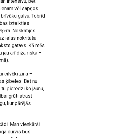
an intensīvu, bet
evienam vēl sapņos
brīvāku galvu. Tobrīd
ibas izteikties
zķēra. Noskatījos
uz ielas nokritušu
 raksts gatavs. Kā mēs
 jau arī diža riska –
umā).
i cilvēki zina –
as ķibeles. Bet nu
u tu pieredzi ko jaunu,
bai grūti atrast
gu, kur pārējās
kādi. Man vienkārši
bloga durvis būs