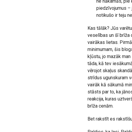
ne nākamās, pie k
piedzīvojumus – 
notikušo ir teju n
Kas tālāk? Jūs varētu 
veselības un šī brīža
vairākas lietas. Pirm
minimumam, šis blogs 
kļūstu, jo mazāk man i
tāda, kā tev iesākumā i
vērojot skaļus skandā
strīdus ugunskuram vē
vairāk kā sākumā minēt
stāsts par to, ka jāno
reakcija, kuras uztver
brīža cenām.
Bet rakstīt es rakstīš
Paldies, ka lasi. Paldi