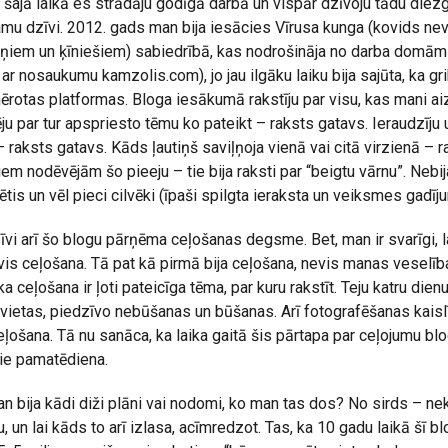
ajā laikā es strādāju godīgā darbā un vispār dzīvoju tādu diezg
amu dzīvi. 2012. gads man bija iesācies Vīrusa kunga (kovids n
rņiem un ķīniešiem) sabiedrībā, kas nodrošināja no darba domām 
 ar nosaukumu kamzolis.com), jo jau ilgāku laiku bija sajūta, ka gr
mērotas platformas. Bloga iesākumā rakstīju par visu, kas mani ai
bēju par tur apspriesto tēmu ko pateikt – raksts gatavs. Ieraudzīju 
– raksts gatavs. Kāds ļautiņš saviļņoja vienā vai citā virzienā –
em nodēvējām šo pieeju – tie bija raksti par “beigtu vārnu”. Nebija
tis un vēl pieci cilvēki (īpaši spilgta ieraksta un veiksmes gadīj
vi arī šo blogu pārņēma ceļošanas degsme. Bet, man ir svarīgi, la
evis ceļošana. Tā pat kā pirmā bija ceļošana, nevis manas veselīb
 ka ceļošana ir ļoti pateicīga tēma, par kuru rakstīt. Teju katru dien
 vietas, piedzīvo nebūšanas un būšanas. Arī fotografēšanas kaislī
ļošana. Tā nu sanāca, ka laika gaitā šis pārtapa par ceļojumu blo
pie pamatēdiena.
man bija kādi diži plāni vai nodomi, ko man tas dos? No sirds – ne
Nu, un lai kāds to arī izlasa, acīmredzot. Tas, ka 10 gadu laikā šī 