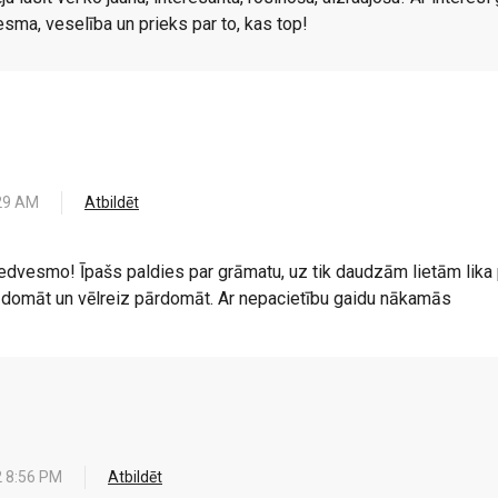
esma, veselība un prieks par to, kas top!
29 AM
Atbildēt
 iedvesmo! Īpašs paldies par grāmatu, uz tik daudzām lietām lika p
ka domāt un vēlreiz pārdomāt. Ar nepacietību gaidu nākamās
 8:56 PM
Atbildēt