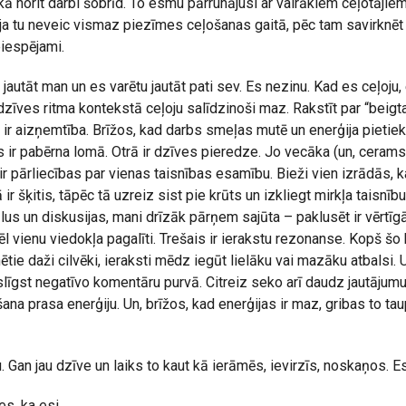
ā norit darbi šobrīd. To esmu pārrunājusi ar vairākiem ceļotājie
ja tu neveic vismaz piezīmes ceļošanas gaitā, pēc tam savirknēt
eiespējami.
jautāt man un es varētu jautāt pati sev. Es nezinu. Kad es ceļoju, 
 dzīves ritma kontekstā ceļoju salīdzinoši maz. Rakstīt par “beig
ā ir aizņemtība. Brīžos, kad darbs smeļas mutē un enerģija pietie
ir pabērna lomā. Otrā ir dzīves pieredze. Jo vecāka (un, cerams,
r pārliecības par vienas taisnības esamību. Bieži vien izrādās, ka
r šķitis, tāpēc tā uzreiz sist pie krūts un izkliegt mirkļa taisnību
lus un diskusijas, mani drīzāk pārņem sajūta – paklusēt ir vērtī
l vienu viedokļa pagalīti. Trešais ir ierakstu rezonanse. Kopš šo
ie daži cilvēki, ieraksti mēdz iegūt lielāku vai mazāku atbalsi. U
slīgst negatīvo komentāru purvā. Citreiz seko arī daudz jautājumu
šana prasa enerģiju. Un, brīžos, kad enerģijas ir maz, gribas to taup
u. Gan jau dzīve un laiks to kaut kā ierāmēs, ievirzīs, noskaņos. E
es, ka esi.