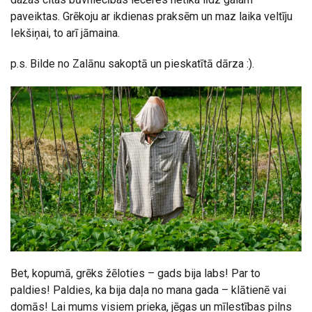
paveiktas. Grēkoju ar ikdienas praksēm un maz laika veltīju
Iekšiņai, to arī jāmaina.
p.s. Bilde no Zalānu sakoptā un pieskatītā dārza :).
Bet, kopumā, grēks žēloties – gads bija labs! Par to
paldies! Paldies, ka bija daļa no mana gada – klātienē vai
domās! Lai mums visiem prieka, jēgas un mīlestības pilns