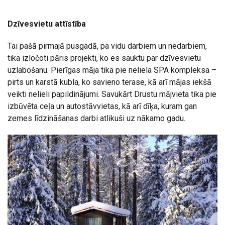
Dzīvesvietu attīstība
Tai pašā pirmajā pusgadā, pa vidu darbiem un nedarbiem,
tika izločoti pāris projekti, ko es sauktu par dzīvesvietu
uzlabošanu. Pierīgas māja tika pie neliela SPA kompleksa –
pirts un karstā kubla, ko savieno terase, kā arī mājas iekšā
veikti nelieli papildinājumi. Savukārt Drustu mājvieta tika pie
izbūvēta ceļa un autostāvvietas, kā arī dīķa, kuram gan
zemes līdzināšanas darbi atlikuši uz nākamo gadu.