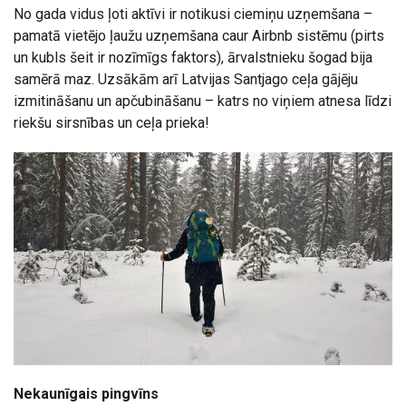
No gada vidus ļoti aktīvi ir notikusi ciemiņu uzņemšana –
pamatā vietējo ļaužu uzņemšana caur Airbnb sistēmu (pirts
un kubls šeit ir nozīmīgs faktors), ārvalstnieku šogad bija
samērā maz. Uzsākām arī Latvijas Santjago ceļa gājēju
izmitināšanu un apčubināšanu – katrs no viņiem atnesa līdzi
riekšu sirsnības un ceļa prieka!
Nekaunīgais pingvīns