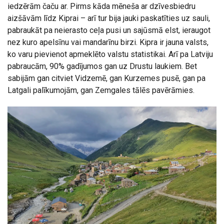
iedzērām čaču ar. Pirms kāda mēneša ar dzīvesbiedru
aizšāvām līdz Kiprai – arī tur bija jauki paskatīties uz sauli,
pabraukāt pa neierasto ceļa pusi un sajūsmā elst, ieraugot
nez kuro apelsīnu vai mandarīnu birzi. Kipra ir jauna valsts,
ko varu pievienot apmeklēto valstu statistikai. Arī pa Latviju
pabraucām, 90% gadījumos gan uz Drustu laukiem. Bet
sabijām gan citviet Vidzemē, gan Kurzemes pusē, gan pa
Latgali palīkumojām, gan Zemgales tālēs pavērāmies.