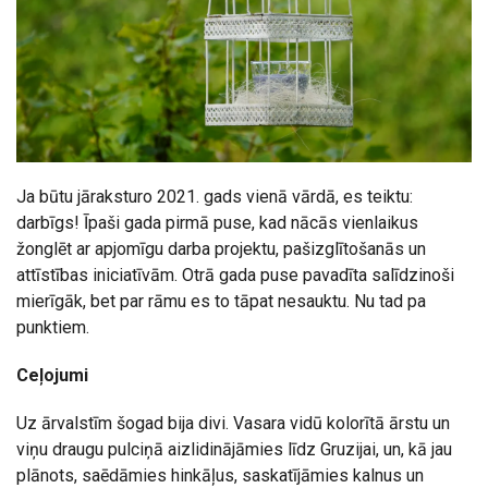
Ja būtu jāraksturo 2021. gads vienā vārdā, es teiktu:
darbīgs! Īpaši gada pirmā puse, kad nācās vienlaikus
žonglēt ar apjomīgu darba projektu, pašizglītošanās un
attīstības iniciatīvām. Otrā gada puse pavadīta salīdzinoši
mierīgāk, bet par rāmu es to tāpat nesauktu. Nu tad pa
punktiem.
Ceļojumi
Uz ārvalstīm šogad bija divi. Vasara vidū kolorītā ārstu un
viņu draugu pulciņā aizlidinājāmies līdz Gruzijai, un, kā jau
plānots, saēdāmies hinkāļus, saskatījāmies kalnus un