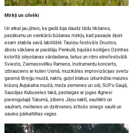
Mirkļi un cilvēki
Un atkal jau jāteic, ka gadā bija daudz tādu tikšanos,
pasākumu un vienkārši būšanas mirkļu, kad pasaule šķiet
esam stabila savā labilitātē. Tauriņu festivāls Drustos,
ābolu vākšana ar pacēlāju Penkulē, bijušās kolēģes Dzintras
kolorītā sēņošanas vārdadiena, lietus un ritmi etnofestivālā
Sviests, Ziemassvētku Ramens, Instrumentu koncerts,
izbrauciens ar kuteri Usmā, muzikālas improvizācijas sveču
gaismā Briņģu muižā, nakts, guļot blakus izkurinātai maizes
krāsnij Auļukalna muižā, meža zemenes un odi, SUPs Gaujā,
Saucējas Kubuseles takā, pastaigas ar jogas Agnesi
piesnigušajā Tukumā, zibens Jāņu naktī, saullēkti un
saulrieti, mellenes un dzērvenes, krītošs sniegs saulē un
saules pārkaltētas vagas.