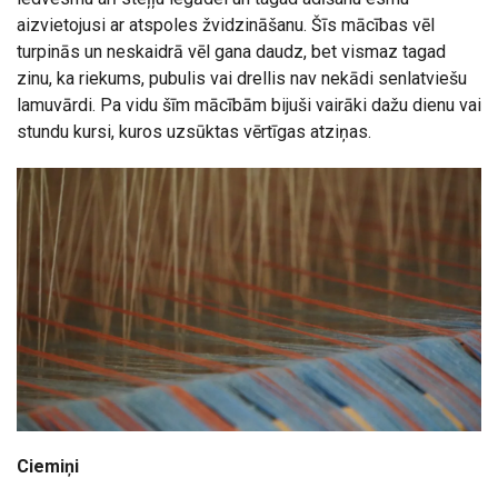
aizvietojusi ar atspoles žvidzināšanu. Šīs mācības vēl
turpinās un neskaidrā vēl gana daudz, bet vismaz tagad
zinu, ka riekums, pubulis vai drellis nav nekādi senlatviešu
lamuvārdi. Pa vidu šīm mācībām bijuši vairāki dažu dienu vai
stundu kursi, kuros uzsūktas vērtīgas atziņas.
Ciemiņi