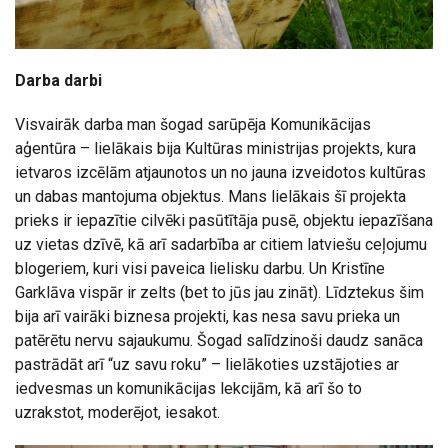
Darba darbi
Visvairāk darba man šogad sarūpēja Komunikācijas
aģentūra – lielākais bija Kultūras ministrijas projekts, kura
ietvaros izcēlām atjaunotos un no jauna izveidotos kultūras
un dabas mantojuma objektus. Mans lielākais šī projekta
prieks ir iepazītie cilvēki pasūtītāja pusē, objektu iepazīšana
uz vietas dzīvē, kā arī sadarbība ar citiem latviešu ceļojumu
blogeriem, kuri visi paveica lielisku darbu. Un Kristīne
Garklāva vispār ir zelts (bet to jūs jau zināt). Līdztekus šim
bija arī vairāki biznesa projekti, kas nesa savu prieka un
patērētu nervu sajaukumu. Šogad salīdzinoši daudz sanāca
pastrādāt arī “uz savu roku” – lielākoties uzstājoties ar
iedvesmas un komunikācijas lekcijām, kā arī šo to
uzrakstot, moderējot, iesakot.