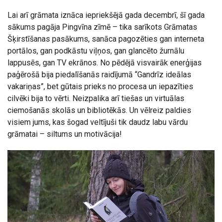
Lai arī grāmata iznāca iepriekšējā gada decembrī, šī gada
sākums pagāja Pingvīna zīmē – tika sarīkots Grāmatas
Šķirstīšanas pasākums, sanāca pagozēties gan interneta
portālos, gan podkāstu viļņos, gan glancēto žurnālu
lappusēs, gan TV ekrānos. No pēdējā visvairāk enerģijas
paģērošā bija piedalīšanās raidījumā “Gandrīz ideālas
vakariņas”, bet gūtais prieks no procesa un iepazīties
cilvēki bija to vērti. Neizpalika arī tiešas un virtuālas
ciemošanās skolās un bibliotēkās. Un vēlreiz paldies
visiem jums, kas šogad veltījuši tik daudz labu vārdu
grāmatai – siltums un motivācija!