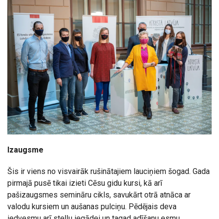
Izaugsme
Šis ir viens no visvairāk rušinātajiem lauciņiem šogad. Gada
pirmajā pusē tikai izieti Cēsu gidu kursi, kā arī
pašizaugsmes semināru cikls, savukārt otrā atnāca ar
valodu kursiem un aušanas pulciņu. Pēdējais deva
iedvesmu arī steļļu iegādei un tagad adīšanu esmu