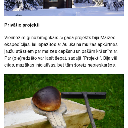
Privātie projekti
Viennozīmīgi nozīmīgākais šī gada projekts bija Maizes
ekspedīcijas, lai iepazītos ar Auļukalna muižas apkārtnes
ļaužu stāstiem par maizes cepšanu un pašām krāsnīm ar.
Par (pie)redzēto var lasīt šepat, sadaļā “Projekti”. Bija vēl
citas, mazākas iniciatīvas, bet tām šoreiz nepieskaršos.