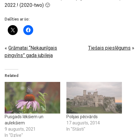
2022.! (2020-two) 🙂
Dalīties ar šo:
«
Grāmatai “Nekaunīgais
Tiešais pieslēgums
»
pingvīns” gada jubileja
Related
Pusgads lēkšiem un
Polijas pēcvārds
aulekšiem
17 augusts, 2014
9 augusts, 2021
In "Stāsti"
In "Dzīve"