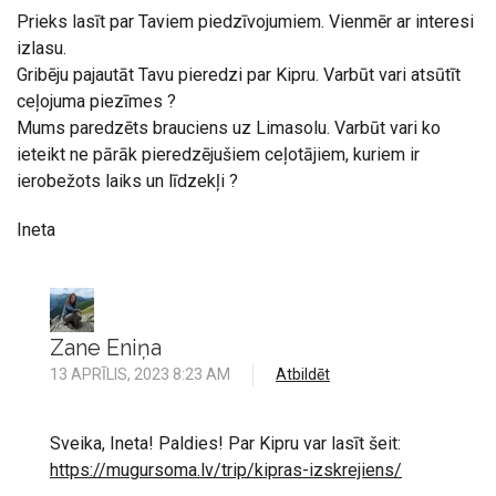
Prieks lasīt par Taviem piedzīvojumiem. Vienmēr ar interesi
izlasu.
Gribēju pajautāt Tavu pieredzi par Kipru. Varbūt vari atsūtīt
ceļojuma piezīmes ?
Mums paredzēts brauciens uz Limasolu. Varbūt vari ko
ieteikt ne pārāk pieredzējušiem ceļotājiem, kuriem ir
ierobežots laiks un līdzekļi ?
Ineta
Zane Eniņa
13 APRĪLIS, 2023 8:23 AM
Atbildēt
Sveika, Ineta! Paldies! Par Kipru var lasīt šeit:
https://mugursoma.lv/trip/kipras-izskrejiens/