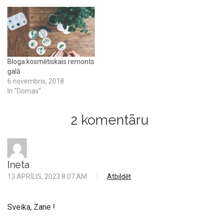
Bloga kosmētiskais remonts
galā
6 novembris, 2018
In "Domas"
2 komentāru
Ineta
13 APRĪLIS, 2023 8:07 AM
Atbildēt
Sveika, Zane !