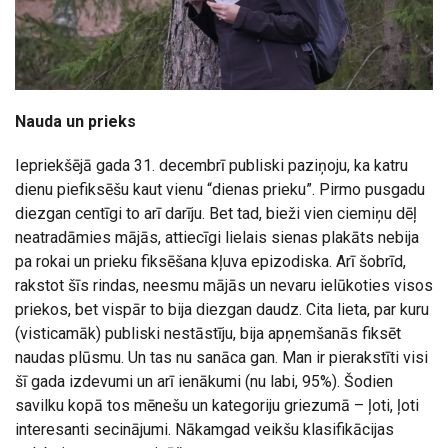
Nauda un prieks
Iepriekšējā gada 31. decembrī publiski paziņoju, ka katru
dienu piefiksēšu kaut vienu “dienas prieku”. Pirmo pusgadu
diezgan centīgi to arī darīju. Bet tad, bieži vien ciemiņu dēļ
neatradāmies mājās, attiecīgi lielais sienas plakāts nebija
pa rokai un prieku fiksēšana kļuva epizodiska. Arī šobrīd,
rakstot šīs rindas, neesmu mājās un nevaru ielūkoties visos
priekos, bet vispār to bija diezgan daudz. Cita lieta, par kuru
(visticamāk) publiski nestāstīju, bija apņemšanās fiksēt
naudas plūsmu. Un tas nu sanāca gan. Man ir pierakstīti visi
šī gada izdevumi un arī ienākumi (nu labi, 95%). Šodien
savilku kopā tos mēnešu un kategoriju griezumā – ļoti, ļoti
interesanti secinājumi. Nākamgad veikšu klasifikācijas