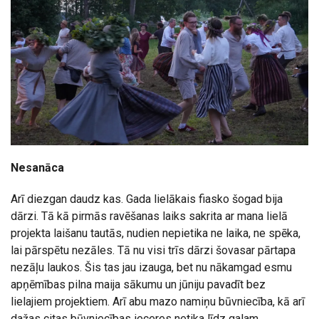
Nesanāca
Arī diezgan daudz kas. Gada lielākais fiasko šogad bija
dārzi. Tā kā pirmās ravēšanas laiks sakrita ar mana lielā
projekta laišanu tautās, nudien nepietika ne laika, ne spēka,
lai pārspētu nezāles. Tā nu visi trīs dārzi šovasar pārtapa
nezāļu laukos. Šis tas jau izauga, bet nu nākamgad esmu
apņēmības pilna maija sākumu un jūniju pavadīt bez
lielajiem projektiem. Arī abu mazo namiņu būvniecība, kā arī
dažas citas būvniecības ieceres netika līdz galam