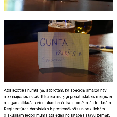
Atgriežoties numuriņā, saprotam, ka spēcīgā smarža nav
mazinājusies necik. It kā jau muļķīgi prasīt istabas maiņu, ja
miegam atlikušas vien stundas četras, tomēr mēs to darām.
Reģistratūras darbinieks ir pretimnākošs un bez liekām
diskusijām iedod mums atslēgas no istabas stāvu zemāk.