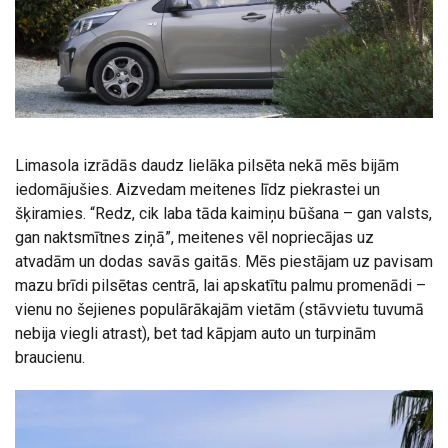
Limasola izrādās daudz lielāka pilsēta nekā mēs bijām
iedomājušies. Aizvedam meitenes līdz piekrastei un
šķiramies. “Redz, cik laba tāda kaimiņu būšana – gan valsts,
gan naktsmītnes ziņā”, meitenes vēl nopriecājas uz
atvadām un dodas savās gaitās. Mēs piestājam uz pavisam
mazu brīdi pilsētas centrā, lai apskatītu palmu promenādi –
vienu no šejienes populārākajām vietām (stāvvietu tuvumā
nebija viegli atrast), bet tad kāpjam auto un turpinām
braucienu.