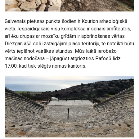
Galvenais pieturas punkts šodien ir Kourion arheoloģiskā
vieta. Iespaidīgākais visā kompleksā ir senais amfiteātris,
arī ēku drupas ar mozaīku grīdām ir apbrīnošanas vērtas.
Diezgan ašā solī izstaigājam plašo teritoriju, te noteikti būtu
vērts ieplānot vairākas stundas. Mūs laikā ierobežo
mašīnas nodošana – jāpagūst atgriezties Pafosā līdz
17:00, kad tiek slēgts nomas kantoris.