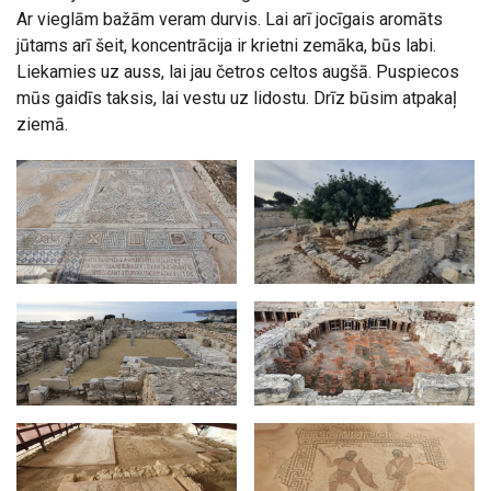
Ar vieglām bažām veram durvis. Lai arī jocīgais aromāts
jūtams arī šeit, koncentrācija ir krietni zemāka, būs labi.
Liekamies uz auss, lai jau četros celtos augšā. Puspiecos
mūs gaidīs taksis, lai vestu uz lidostu. Drīz būsim atpakaļ
ziemā.