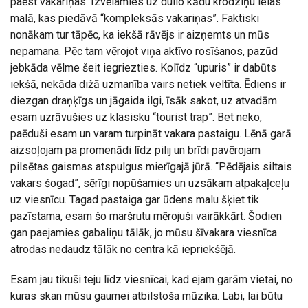
paēst vakariņas. Izvēlamies uz dullo kādu krodziņu ielas
malā, kas piedāvā “kompleksās vakariņas”. Faktiski
nonākam tur tāpēc, ka iekšā rāvējs ir aizņemts un mūs
nepamana. Pēc tam vērojot viņa aktīvo rosīšanos, pazūd
jebkāda vēlme šeit iegriezties. Kolīdz “upuris” ir dabūts
iekšā, nekāda dižā uzmanība vairs netiek veltīta. Ēdiens ir
diezgan draņķīgs un jāgaida ilgi, īsāk sakot, uz atvadām
esam uzrāvušies uz klasisku “tourist trap”. Bet neko,
paēduši esam un varam turpināt vakara pastaigu. Lēnā garā
aizsoļojam pa promenādi līdz pilij un brīdi pavērojam
pilsētas gaismas atspulgus mierīgajā jūrā. “Pēdējais siltais
vakars šogad”, sērīgi nopūšamies un uzsākam atpakaļceļu
uz viesnīcu. Tagad pastaiga gar ūdens malu šķiet tik
pazīstama, esam šo maršrutu mērojuši vairākkārt. Šodien
gan paejamies gabaliņu tālāk, jo mūsu šīvakara viesnīca
atrodas nedaudz tālāk no centra kā iepriekšējā.
Esam jau tikuši teju līdz viesnīcai, kad ejam garām vietai, no
kuras skan mūsu gaumei atbilstoša mūzika. Labi, lai būtu