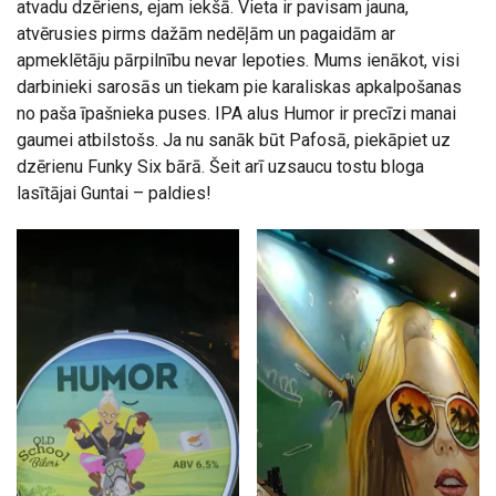
atvadu dzēriens, ejam iekšā. Vieta ir pavisam jauna,
atvērusies pirms dažām nedēļām un pagaidām ar
apmeklētāju pārpilnību nevar lepoties. Mums ienākot, visi
darbinieki sarosās un tiekam pie karaliskas apkalpošanas
no paša īpašnieka puses. IPA alus Humor ir precīzi manai
gaumei atbilstošs. Ja nu sanāk būt Pafosā, piekāpiet uz
dzērienu Funky Six bārā. Šeit arī uzsaucu tostu bloga
lasītājai Guntai – paldies!