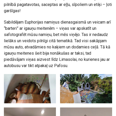
pilnībā pagatavotas, saceptas ar eļļu, sīpoliem un etiķi – ļoti
garšīgas!
Sabildējam Euphorijas namiņus dienasgaismā un veicam arī
“barteri” ar igauņu meitenēm – viņas var apskatīt un
safotografēt mūsu namiņu, bet mēs viņējo. Tas ir nedaudz
lielāks un veidots pilnīgi citā tematikā. Tad visi sakāpjam
mūsu auto, atvadāmies no kaķiem un dodamies ceļā. Tā kā
igauņu meitenes šeit bija nonākušas ar taksi, tad
piedāvājam viņas aizvest līdz Limasolai, no kurienes jau ar
autobusu var tikt atpakaļ uz Pafosu.