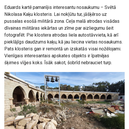
Eduards kartē pamanījis interesantu nosaukumu – Svētā
Nikolasa Kaķu klosteris. Lai nokļūtu tur, jāšķērso uz
pussalas esošā militārā zona. Ceļa malā atrodas visādas
dīvainas militāras iekārtas un zīme par aizliegumu šeit
fotografēt. Pie klostera atrodas liela autostāvvieta, kā arī
pieklājīgs daudzums kaķu, kā jau liecina vietas nosaukums.
Pats klosteris gan ir remontā un izskatās visai nožēlojami.
Vienīgais interesantais apskates objekts ir īpatnējas
šķirnes vīģes koks. Īsāk sakot, šobrīd nebrauciet turp.