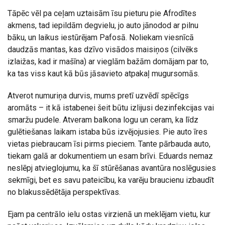
Tāpēc vēl pa ceļam uztaisām īsu pieturu pie Afrodītes
akmens, tad iepildām degvielu, jo auto jānodod ar pilnu
bāku, un laikus iestūrējam Pafosā. Noliekam viesnīcā
daudzās mantas, kas dzīvo visādos maisiņos (cilvēks
izlaižas, kad ir mašīna) ar vieglām bažām domājam par to,
ka tas viss kaut kā būs jāsavieto atpakaļ mugursomās.
Atverot numuriņa durvis, mums pretī uzvēdī spēcīgs
aromāts – it kā istabenei šeit būtu izlijusi dezinfekcijas vai
smaržu pudele. Atveram balkona logu un ceram, ka līdz
gulētiešanas laikam istaba būs izvējojusies. Pie auto īres
vietas piebraucam īsi pirms pieciem. Tante pārbauda auto,
tiekam galā ar dokumentiem un esam brīvi. Eduards nemaz
neslēpj atvieglojumu, ka šī stūrēšanas avantūra noslēgusies
sekmīgi, bet es savu pateicību, ka varēju braucienu izbaudīt
no blakussēdētāja perspektīvas.
Ejam pa centrālo ielu ostas virzienā un meklējam vietu, kur