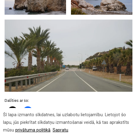
Dalīties ar šo:
Šī lapa izmanto sīkdatnes, lai uzlabotu lietojamību. Lietojot šo
lapu, jūs piekrītat sīkdatņu izmantošanai veidā, kā tas aprakstīts
«
Ceļojums uz Kipru:
Ceļojums uz Kipru: jaušība
mūsu
privātuma politikā
.
Sapratu
.
pāvests, Euphoria un vīrs ar
mājupceļā un sniegs
»