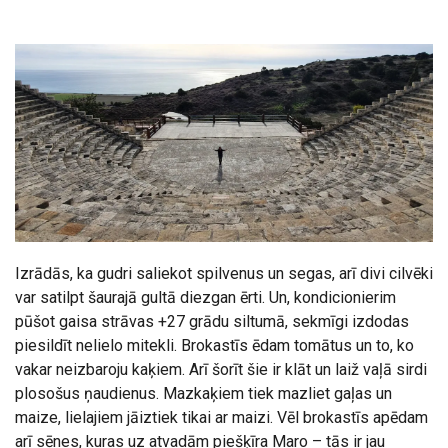
Izrādās, ka gudri saliekot spilvenus un segas, arī divi cilvēki
var satilpt šaurajā gultā diezgan ērti. Un, kondicionierim
pūšot gaisa strāvas +27 grādu siltumā, sekmīgi izdodas
piesildīt nelielo mitekli. Brokastīs ēdam tomātus un to, ko
vakar neizbaroju kaķiem. Arī šorīt šie ir klāt un laiž vaļā sirdi
plosošus ņaudienus. Mazkaķiem tiek mazliet gaļas un
maize, lielajiem jāiztiek tikai ar maizi. Vēl brokastīs apēdam
arī sēnes, kuras uz atvadām piešķīra Maro – tās ir jau