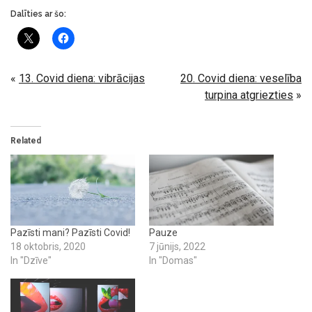
Dalīties ar šo:
«
13. Covid diena: vibrācijas
20. Covid diena: veselība
turpina atgriezties
»
Related
Pazīsti mani? Pazīsti Covid!
Pauze
18 oktobris, 2020
7 jūnijs, 2022
In "Dzīve"
In "Domas"