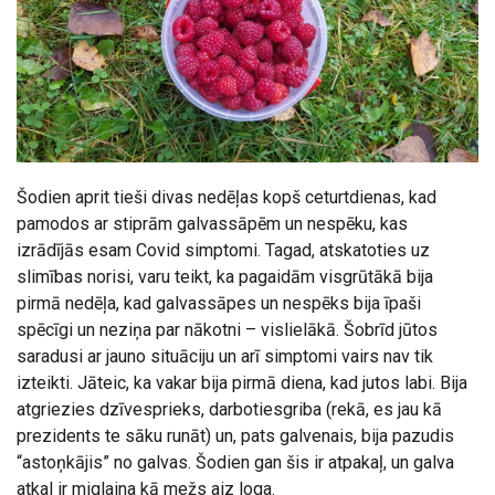
Šodien aprit tieši divas nedēļas kopš ceturtdienas, kad
pamodos ar stiprām galvassāpēm un nespēku, kas
izrādījās esam Covid simptomi. Tagad, atskatoties uz
slimības norisi, varu teikt, ka pagaidām visgrūtākā bija
pirmā nedēļa, kad galvassāpes un nespēks bija īpaši
spēcīgi un neziņa par nākotni – vislielākā. Šobrīd jūtos
saradusi ar jauno situāciju un arī simptomi vairs nav tik
izteikti. Jāteic, ka vakar bija pirmā diena, kad jutos labi. Bija
atgriezies dzīvesprieks, darbotiesgriba (rekā, es jau kā
prezidents te sāku runāt) un, pats galvenais, bija pazudis
“astoņkājis” no galvas. Šodien gan šis ir atpakaļ, un galva
atkal ir miglaina kā mežs aiz loga.