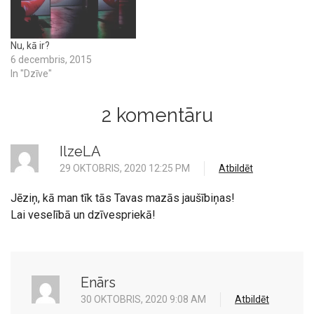
Nu, kā ir?
6 decembris, 2015
In "Dzīve"
2 komentāru
IlzeLA
29 OKTOBRIS, 2020 12:25 PM
Atbildēt
Jēziņ, kā man tīk tās Tavas mazās jaušībiņas!
Lai veselībā un dzīvespriekā!
Enārs
30 OKTOBRIS, 2020 9:08 AM
Atbildēt