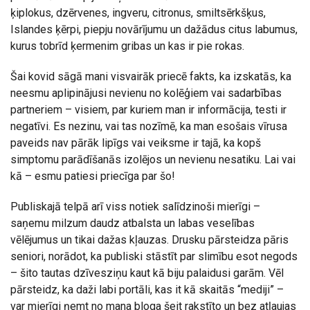
ķiplokus, dzērvenes, ingveru, citronus, smiltsērkšķus,
Islandes ķērpi, piepju novārījumu un dažādus citus labumus,
kurus tobrīd ķermenim gribas un kas ir pie rokas.
Šai kovid sāgā mani visvairāk priecē fakts, ka izskatās, ka
neesmu aplipinājusi nevienu no kolēģiem vai sadarbības
partneriem – visiem, par kuriem man ir informācija, testi ir
negatīvi. Es nezinu, vai tas nozīmē, ka man esošais vīrusa
paveids nav pārāk lipīgs vai veiksme ir tajā, ka kopš
simptomu parādīšanās izolējos un nevienu nesatiku. Lai vai
kā – esmu patiesi priecīga par šo!
Publiskajā telpā arī viss notiek salīdzinoši mierīgi –
saņemu milzum daudz atbalsta un labas veselības
vēlējumus un tikai dažas kļauzas. Drusku pārsteidza pāris
seniori, norādot, ka publiski stāstīt par slimību esot negods
– šito tautas dzīvesziņu kaut kā biju palaidusi garām. Vēl
pārsteidz, ka daži labi portāli, kas it kā skaitās “mediji” –
var mierīgi ņemt no mana bloga šeit rakstīto un bez atļaujas