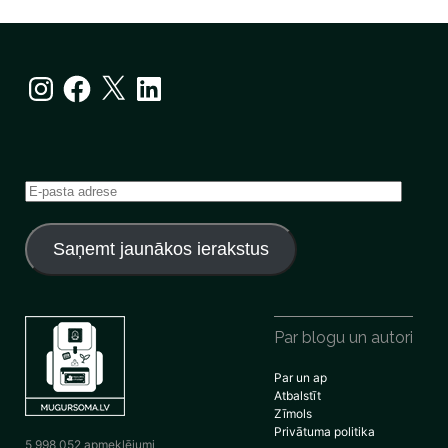
Instagram
Facebook
X
LinkedIn
E-
pasta
adrese
Saņemt jaunākos ierakstus
Par blogu un autori
Par un ap
Atbalstīt
Zīmols
Privātuma politika
5 998 052 apmeklējumi