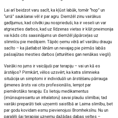
Lai arī beidzot varu sacīt, ka kļūst labāk, tomēr “hop” un
“urrā” saukšanai vēl ir par agru. Diemžēl zinu vairākus
gadījumus, kad cilvēki jau nosprieduši, ka ir veseli un var
atgriezties darbos, kad uz līdzenas vietas ir klāt pneimonija
vai kāds cits saasinājums un diemžēl jāpārceļas uz
slimnīcu pie mediķiem. Tāpēc ņemu vērā arī vairāku draugu
sacīto – ka jāatlabst lēnām un nevajag pie pirmās labās
pašsajūtas mesties darbos (atturēties gan nenākas viegli).
Vairāki no jums ir vaicājuši par terapiju – vai un kā es
ārstējos? Pirmkārt, vēlos uzsvērt, ka katra slimnieka
situācija un simptomi ir individuāli un ārstēšanu pārrauga
ģimenes ārsts vai cits profesionālis, lemjot par
piemērotāko terapiju. Es lietoju medikamentus
(imūnsupresantu un inhalatoru) savai plaušu slimībai, tad
vairāki preparāti tiek uzņemti saistībā ar Laima slimību, bet
par godu kovidam esmu pievienojusi Bromheksīnu. Nu un
paralēli šai terapijai uzņemu dažādas dabas veltes –