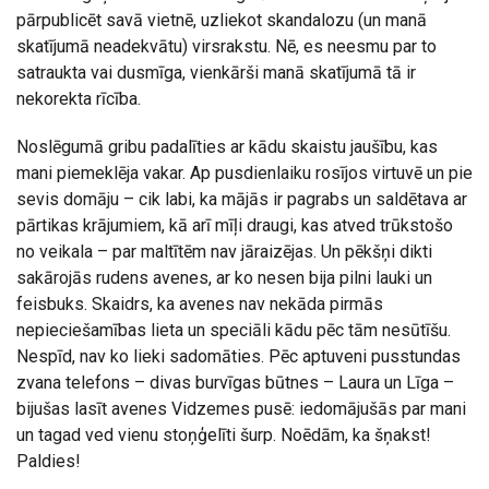
pārpublicēt savā vietnē, uzliekot skandalozu (un manā
skatījumā neadekvātu) virsrakstu. Nē, es neesmu par to
satraukta vai dusmīga, vienkārši manā skatījumā tā ir
nekorekta rīcība.
Noslēgumā gribu padalīties ar kādu skaistu jaušību, kas
mani piemeklēja vakar. Ap pusdienlaiku rosījos virtuvē un pie
sevis domāju – cik labi, ka mājās ir pagrabs un saldētava ar
pārtikas krājumiem, kā arī mīļi draugi, kas atved trūkstošo
no veikala – par maltītēm nav jāraizējas. Un pēkšņi dikti
sakārojās rudens avenes, ar ko nesen bija pilni lauki un
feisbuks. Skaidrs, ka avenes nav nekāda pirmās
nepieciešamības lieta un speciāli kādu pēc tām nesūtīšu.
Nespīd, nav ko lieki sadomāties. Pēc aptuveni pusstundas
zvana telefons – divas burvīgas būtnes – Laura un Līga –
bijušas lasīt avenes Vidzemes pusē: iedomājušās par mani
un tagad ved vienu stoņģelīti šurp. Noēdām, ka šņakst!
Paldies!