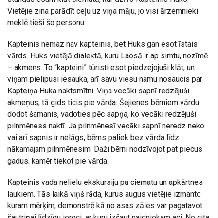
Vietējie zina parādīt ceļu uz viņa māju, jo visi ārzemnieki
meklē tieši šo personu.
Kapteinis nemaz nav kapteinis, bet Huks gan esot īstais
vārds. Huks vietējā dialektā, kuru Laosā ir ap simtu, nozīmē
– akmens. To “kapteini” tūristi esot piedzejojuši klāt, un
viņam pielipusi iesauka, arī savu viesu namu nosaucis par
Kapteiņa Huka naktsmītni. Viņa vecāki sapnī redzējuši
akmeņus, tā gids ticis pie vārda. Šejienes bērniem vārdu
dodot šamanis, vadoties pēc sapņa, ko vecāki redzējuši
pilnmēness naktī. Ja pilnmēnesī vecāki sapnī neredz neko
vai arī sapnis ir nelāgs, bērns paliek bez vārda līdz
nākamajam pilnmēnesim. Daži bērni nodzīvojot pat piecus
gadus, kamēr tiekot pie vārda.
Kapteinis vada nelielu ekskursiju pa ciematu un apkārtnes
laukiem. Tās laikā viņš rāda, kurus augus vietējie izmanto
kuram mērķim, demonstrē kā no asas zāles var pagatavot
šautriņai līdzīgu ieroci, ar kuru izšaut naidniekam aci. No cita