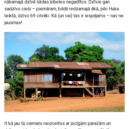
nākamajā dzīvē šādas ķibeles negadītos. Dzīvie gan
sadzīvo cieši – piemēram, bildē redzamajā ēkā, pēc Huka
teiktā, dzīvo 69 cilvēki. Kā (un vai) tas ir iespējams – nav ne
jausmas!
It kā jau tā ciemats neizceltos ar jocīgām paražām un