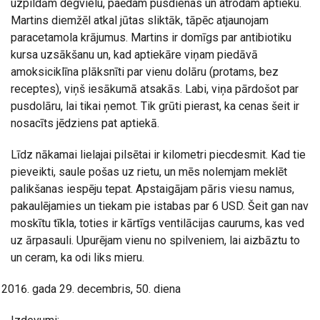
uzpildām degvielu, paēdam pusdienas un atrodam aptieku.
Martins diemžēl atkal jūtas sliktāk, tāpēc atjaunojam
paracetamola krājumus. Martins ir domīgs par antibiotiku
kursa uzsākšanu un, kad aptiekāre viņam piedāvā
amoksiciklīna plāksnīti par vienu dolāru (protams, bez
receptes), viņš iesākumā atsakās. Labi, viņa pārdošot par
pusdolāru, lai tikai ņemot. Tik grūti pierast, ka cenas šeit ir
nosacīts jēdziens pat aptiekā.
Līdz nākamai lielajai pilsētai ir kilometri piecdesmit. Kad tie
pieveikti, saule pošas uz rietu, un mēs nolemjam meklēt
palikšanas iespēju tepat. Apstaigājam pāris viesu namus,
pakaulējamies un tiekam pie istabas par 6 USD. Šeit gan nav
moskītu tīkla, toties ir kārtīgs ventilācijas caurums, kas ved
uz ārpasauli. Upurējam vienu no spilveniem, lai aizbāztu to
un ceram, ka odi liks mieru.
gada 29. decembris, 50. diena