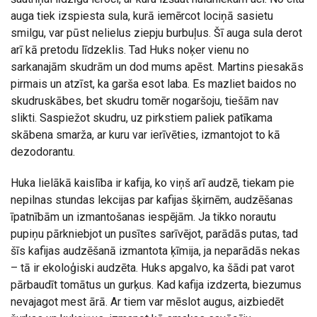
auga tiek izspiesta sula, kurā iemērcot lociņā sasietu
smilgu, var pūst nelielus ziepju burbuļus. Šī auga sula derot
arī kā pretodu līdzeklis. Tad Huks noķer vienu no
sarkanajām skudrām un dod mums apēst. Martins piesakās
pirmais un atzīst, ka garša esot laba. Es mazliet baidos no
skudruskābes, bet skudru tomēr nogaršoju, tiešām nav
slikti. Saspiežot skudru, uz pirkstiem paliek patīkama
skābena smarža, ar kuru var ierīvēties, izmantojot to kā
dezodorantu.
Huka lielākā kaislība ir kafija, ko viņš arī audzē, tiekam pie
nepilnas stundas lekcijas par kafijas šķirnēm, audzēšanas
īpatnībām un izmantošanas iespējām. Ja tikko norautu
pupiņu pārkniebjot un pusītes sarīvējot, parādās putas, tad
šīs kafijas audzēšanā izmantota ķīmija, ja neparādās nekas
– tā ir ekoloģiski audzēta. Huks apgalvo, ka šādi pat varot
pārbaudīt tomātus un gurķus. Kad kafija izdzerta, biezumus
nevajagot mest ārā. Ar tiem var mēslot augus, aizbiedēt