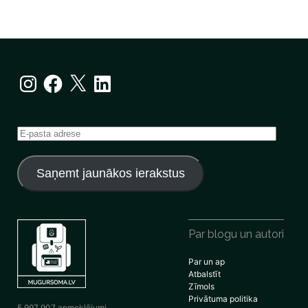
Instagram
Facebook
X
LinkedIn
E-
pasta
adrese
Saņemt jaunākos ierakstus
Par blogu un autori
Par un ap
Atbalstīt
Zīmols
Privātuma politika
5 997 907 apmeklējumi