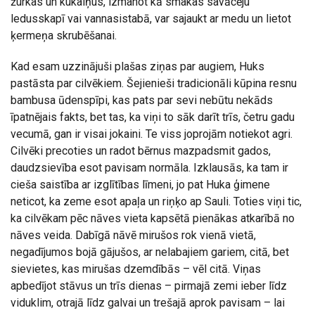
žurkas un kukaiņus, izmanot kā smakas savācēju
ledusskapī vai vannasistabā, var sajaukt ar medu un lietot
ķermeņa skrubēšanai.
Kad esam uzzinājuši plašas ziņas par augiem, Huks
pastāsta par cilvēkiem. Šejienieši tradicionāli kūpina resnu
bambusa ūdenspīpi, kas pats par sevi nebūtu nekāds
īpatnējais fakts, bet tas, ka viņi to sāk darīt trīs, četru gadu
vecumā, gan ir visai jokaini. Te viss joprojām notiekot agri.
Cilvēki precoties un radot bērnus mazpadsmit gados,
daudzsievība esot pavisam normāla. Izklausās, ka tam ir
cieša saistība ar izglītības līmeni, jo pat Huka ģimene
neticot, ka zeme esot apaļa un riņķo ap Sauli. Toties viņi tic,
ka cilvēkam pēc nāves vieta kapsētā pienākas atkarībā no
nāves veida. Dabīgā nāvē mirušos rok vienā vietā,
negadījumos bojā gājušos, ar nelabajiem gariem, citā, bet
sievietes, kas mirušas dzemdībās – vēl citā. Viņas
apbedījot stāvus un trīs dienas – pirmajā zemi ieber līdz
viduklim, otrajā līdz galvai un trešajā aprok pavisam – lai