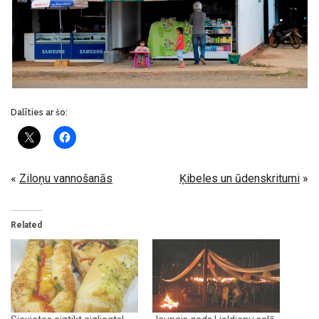
Dalīties ar šo:
«
Ziloņu vannošanās
Ķibeles un ūdenskritumi
»
Related