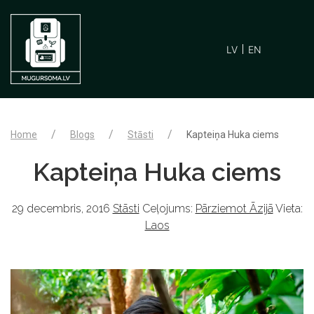
LV
EN
Home
Blogs
Stāsti
Kapteiņa Huka ciems
Kapteiņa Huka ciems
29 decembris, 2016
Stāsti
Ceļojums:
Pārziemot Āzijā
Vieta:
Laos