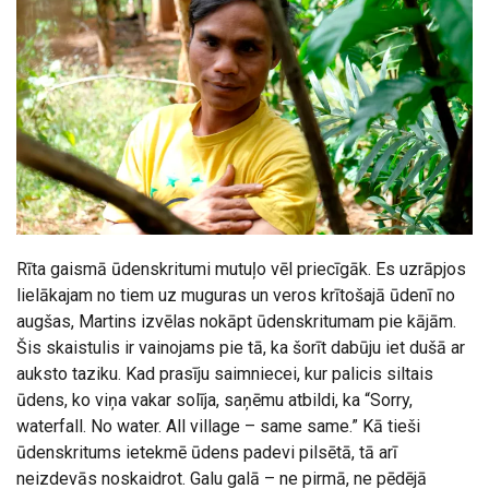
Rīta gaismā ūdenskritumi mutuļo vēl priecīgāk. Es uzrāpjos
lielākajam no tiem uz muguras un veros krītošajā ūdenī no
augšas, Martins izvēlas nokāpt ūdenskritumam pie kājām.
Šis skaistulis ir vainojams pie tā, ka šorīt dabūju iet dušā ar
auksto taziku. Kad prasīju saimniecei, kur palicis siltais
ūdens, ko viņa vakar solīja, saņēmu atbildi, ka “Sorry,
waterfall. No water. All village – same same.” Kā tieši
ūdenskritums ietekmē ūdens padevi pilsētā, tā arī
neizdevās noskaidrot. Galu galā – ne pirmā, ne pēdējā