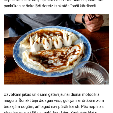
pankūkas ar šokolādi šoreiz izskatās īpaši kārdinoši.
Uzvelkam jakas un esam gatavi jaunai dienai motocikla
mugurā. Šonakt bija diezgan vēsi, gulējām ar drēbēm zem
biezajām segām, arī tagad nav pārāk karsti. Pēc nepilnas
stundas esam klāt ciematā, kur dzīvo Kapteinis Huks.