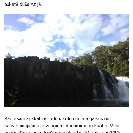
aukstā duša Āzijā.
Kad esam apskatījuši ūdenskritumus rīta gaismā un
sasveicinājušies ar ziloņiem, dodamies brokastīs. Mani
ceptie rīsi ne ar ko īpaši neizceļas, bet Martina pasūtītās