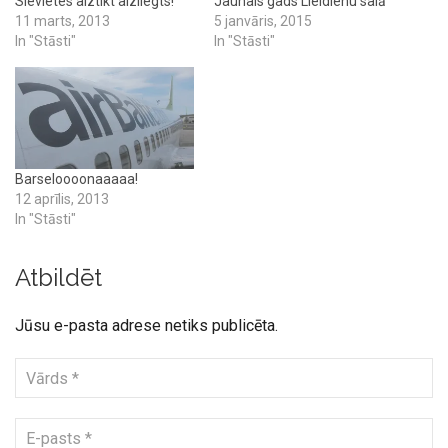
Sievietes aiztikt aizliegts!
Jaunais gads Lieldienu salā
11 marts, 2013
5 janvāris, 2015
In "Stāsti"
In "Stāsti"
Barseloooonaaaaa!
12 aprīlis, 2013
In "Stāsti"
Atbildēt
Jūsu e-pasta adrese netiks publicēta.