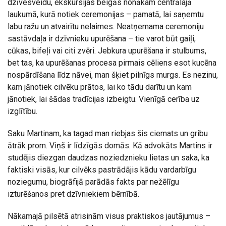
dzīvesveidu, ekskursijas beigās nonākam centrālajā
laukumā, kurā notiek ceremonijas – pamatā, lai saņemtu
labu ražu un atvairītu nelaimes. Neatņemama ceremoniju
sastāvdaļa ir dzīvnieku upurēšana – tie varot būt gaiļi,
cūkas, bifeļi vai citi zvēri. Jebkura upurēšana ir stulbums,
bet tas, ka upurēšanas procesa pirmais cēliens esot kucēna
nospārdīšana līdz nāvei, man šķiet pilnīgs murgs. Es nezinu,
kam jānotiek cilvēku prātos, lai ko tādu darītu un kam
jānotiek, lai šādas tradīcijas izbeigtu. Vienīgā cerība uz
izglītību.
Saku Martinam, ka tagad man riebjas šis ciemats un gribu
ātrāk prom. Viņš ir līdzīgās domās. Kā advokāts Martins ir
studējis diezgan daudzas noziedznieku lietas un saka, ka
faktiski visās, kur cilvēks pastrādājis kādu vardarbīgu
noziegumu, biogrāfijā parādās fakts par nežēlīgu
izturēšanos pret dzīvniekiem bērnībā.
Nākamajā pilsētā atrisinām visus praktiskos jautājumus –