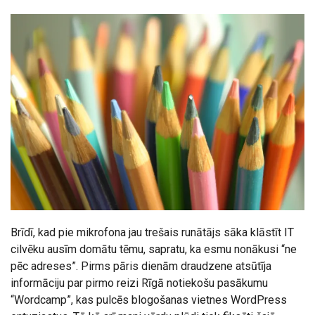
Brīdī, kad pie mikrofona jau trešais runātājs sāka klāstīt IT
cilvēku ausīm domātu tēmu, sapratu, ka esmu nonākusi “ne
pēc adreses”. Pirms pāris dienām draudzene atsūtīja
informāciju par pirmo reizi Rīgā notiekošu pasākumu
“Wordcamp”, kas pulcēs blogošanas vietnes WordPress