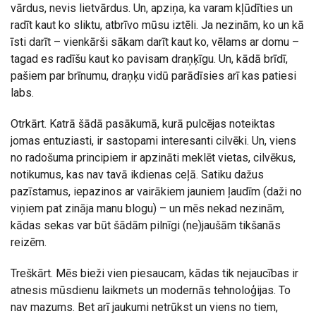
vārdus, nevis lietvārdus. Un, apziņa, ka varam kļūdīties un
radīt kaut ko sliktu, atbrīvo mūsu iztēli. Ja nezinām, ko un kā
īsti darīt – vienkārši sākam darīt kaut ko, vēlams ar domu –
tagad es radīšu kaut ko pavisam draņķīgu. Un, kādā brīdī,
pašiem par brīnumu, draņķu vidū parādīsies arī kas patiesi
labs.
Otrkārt. Katrā šādā pasākumā, kurā pulcējas noteiktas
jomas entuziasti, ir sastopami interesanti cilvēki. Un, viens
no radošuma principiem ir apzināti meklēt vietas, cilvēkus,
notikumus, kas nav tavā ikdienas ceļā. Satiku dažus
pazīstamus, iepazinos ar vairākiem jauniem ļaudīm (daži no
viņiem pat zināja manu blogu) – un mēs nekad nezinām,
kādas sekas var būt šādām pilnīgi (ne)jaušām tikšanās
reizēm.
Treškārt. Mēs bieži vien piesaucam, kādas tik nejaucības ir
atnesis mūsdienu laikmets un modernās tehnoloģijas. To
nav mazums. Bet arī jaukumi netrūkst un viens no tiem,