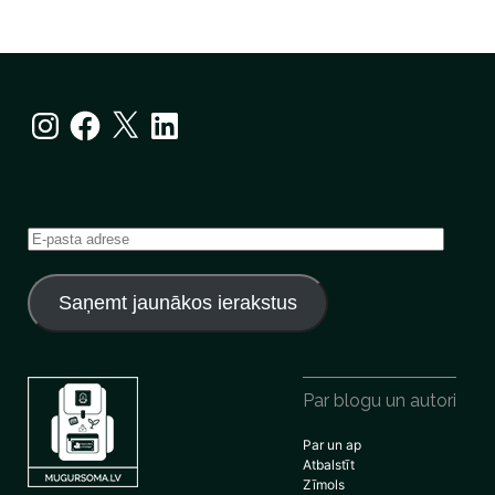
Instagram
Facebook
X
LinkedIn
E-
pasta
adrese
Saņemt jaunākos ierakstus
Par blogu un autori
Par un ap
Atbalstīt
Zīmols