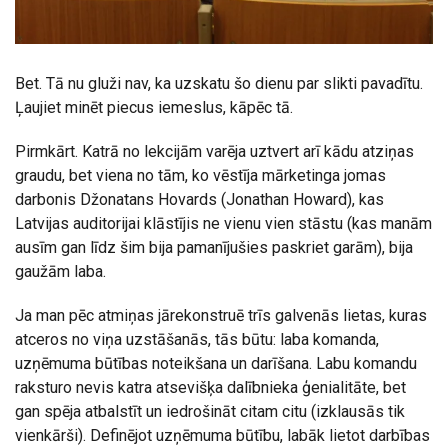
Bet. Tā nu gluži nav, ka uzskatu šo dienu par slikti pavadītu.
Ļaujiet minēt piecus iemeslus, kāpēc tā.
Pirmkārt. Katrā no lekcijām varēja uztvert arī kādu atziņas
graudu, bet viena no tām, ko vēstīja mārketinga jomas
darbonis Džonatans Hovards (Jonathan Howard), kas
Latvijas auditorijai klāstījis ne vienu vien stāstu (kas manām
ausīm gan līdz šim bija pamanījušies paskriet garām), bija
gaužām laba.
Ja man pēc atmiņas jārekonstruē trīs galvenās lietas, kuras
atceros no viņa uzstāšanās, tās būtu: laba komanda,
uzņēmuma būtības noteikšana un darīšana. Labu komandu
raksturo nevis katra atsevišķa dalībnieka ģenialitāte, bet
gan spēja atbalstīt un iedrošināt citam citu (izklausās tik
vienkārši). Definējot uzņēmuma būtību, labāk lietot darbības