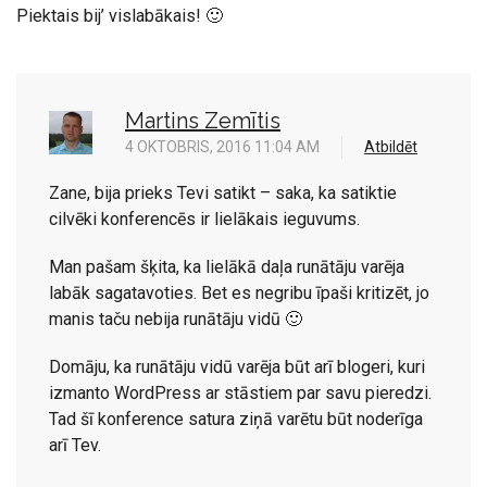
Piektais bij’ vislabākais! 🙂
Martins Zemītis
4 OKTOBRIS, 2016 11:04 AM
Atbildēt
Zane, bija prieks Tevi satikt – saka, ka satiktie
cilvēki konferencēs ir lielākais ieguvums.
Man pašam šķita, ka lielākā daļa runātāju varēja
labāk sagatavoties. Bet es negribu īpaši kritizēt, jo
manis taču nebija runātāju vidū 🙂
Domāju, ka runātāju vidū varēja būt arī blogeri, kuri
izmanto WordPress ar stāstiem par savu pieredzi.
Tad šī konference satura ziņā varētu būt noderīga
arī Tev.