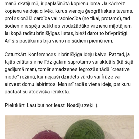
manā skatījumā, ir paplašinātā kopienu loma. Ja kādreiz
kopienu veidoja cilvēki, kurus vienoja ģeogrāfiskais tuvums,
profesionālā darbība vai radniecība (ne tikai, protams), tad
šodien ir iespēja satikties visdažādāko virzienu mīļotājiem,
lai kopā radītu brīnišķīgas lietas, bieži darot to brīvprātīgi.
Arī šis pasākums bija viens no šādiem piemēriem.
Ceturtkārt. Konferences ir brīnišķīga ideju kalve. Pat tad, ja
tajās cilātais ir ne līdz galam saprotams vai aktuāls (kā šajā
gadījumā man), tomēr smadzenes iegrozās tādā “creative
mode” režīmā, kur nejauši dzirdēts vārds vai frāze var
aizvest domu labirintos. Man arī radās viena ideja, par kuru
pastāstīšu atsevišķā ierakstā.
Piektkārt. Last but not least. Noadīju zeķi :).