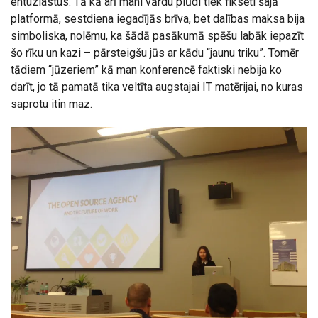
entuziastus. Tā kā arī mani vārdu plūdi tiek fiksēti šajā
platformā, sestdiena iegadījās brīva, bet dalības maksa bija
simboliska, nolēmu, ka šādā pasākumā spēšu labāk iepazīt
šo rīku un kazi – pārsteigšu jūs ar kādu “jaunu triku”. Tomēr
tādiem “jūzeriem” kā man konferencē faktiski nebija ko
darīt, jo tā pamatā tika veltīta augstajai IT matērijai, no kuras
saprotu itin maz.