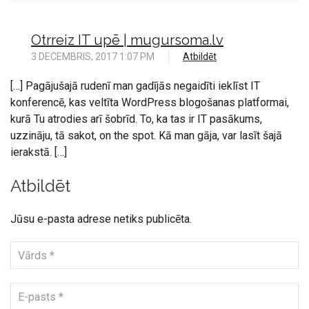
Otrreiz IT upē | mugursoma.lv
3 DECEMBRIS, 2017 1:07 PM
Atbildēt
[…] Pagājušajā rudenī man gadījās negaidīti ieklīst IT
konferencē, kas veltīta WordPress blogošanas platformai,
kurā Tu atrodies arī šobrīd. To, ka tas ir IT pasākums,
uzzināju, tā sakot, on the spot. Kā man gāja, var lasīt šajā
ierakstā. […]
Atbildēt
Jūsu e-pasta adrese netiks publicēta.