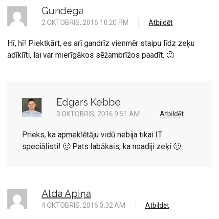
Gundega
2 OKTOBRIS, 2016 10:20 PM
Atbildēt
Hī, hī! Piektkārt, es arī gandrīz vienměr staipu līdz zeķu
adīklīti, lai var mierīgākos sēžambrīžos paadīt. 🙂
Edgars Kebbe
3 OKTOBRIS, 2016 9:51 AM
Atbildēt
Prieks, ka apmeklētāju vidū nebija tikai IT
speciālisti! 🙂 Pats labākais, ka noadīji zeķi 🙂
Alda Apiņa
4 OKTOBRIS, 2016 3:32 AM
Atbildēt