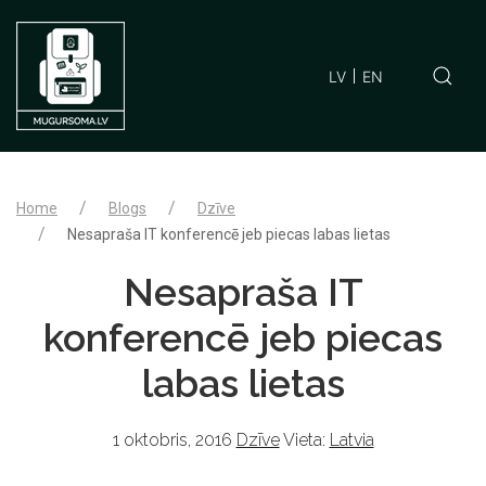
LV
EN
Home
Blogs
Dzīve
Nesapraša IT konferencē jeb piecas labas lietas
Nesapraša IT
konferencē jeb piecas
labas lietas
1 oktobris, 2016
Dzīve
Vieta:
Latvia