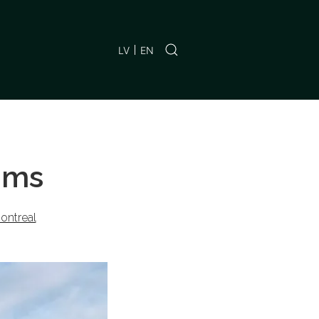
LV
EN
ums
ontreal