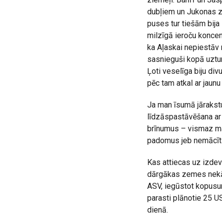
dubļiem un Jukonas ze
puses tur tiešām bij
milzīgā ieroču koncen
ka Aļaskai nepiestāv 
sasnieguši kopā uzturē
Ļoti veselīga biju di
pēc tam atkal ar jaun
Ja man īsumā jārakstu
līdzāspastāvēšana ar v
brīnumus – vismaz man 
padomus jeb nemācīt o
Kas attiecas uz izdev
dārgākas zemes nekā 
ASV, iegūstot kopusu
parasti plānotie 25 U
dienā.