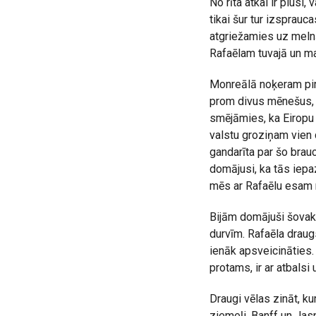
No rīta atkal ir plusi
tikai šur tur izsprauc
atgriežamies uz meln
Rafaēlam tuvajā un ma
Monreālā noķeram pirm
prom divus mēnešus, 
smējāmies, ka Eiropu 
valstu groziņam vien d
gandarīta par šo brau
domājusi, ka tās iepaz
mēs ar Rafaēlu esam r
Bijām domājuši šovakar
durvīm. Rafaēla draug
ienāk apsveicināties.
protams, ir ar atbalsi
Draugi vēlas zināt, k
ziemeļi. Banff un Jas