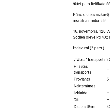
šķiet pats lielākais š
Pāris dienas aizkavēj
morāli un materiāli!
18. novembris, 120. A
Šodien pieveikti 43
Izdevumi (2 pers.)
„Tālais” transports
3
Pilsētas
–
transports
Proviants
5
Naktsmītnes
–
Izklaide
–
Citi
–
Dienas tēriņi
4