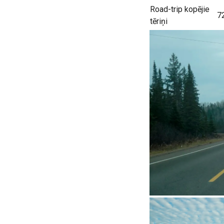
Road-trip kopējie
7
tēriņi