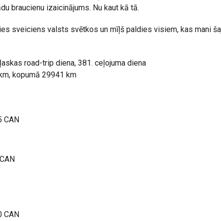
ādu braucienu izaicinājums. Nu kaut kā tā.
ies sveiciens valsts svētkos un mīļš paldies visiem, kas mani šaj
ļaskas road-trip diena, 381. ceļojuma diena
2 km, kopumā 29941 km
5 CAN
 CAN
0 CAN