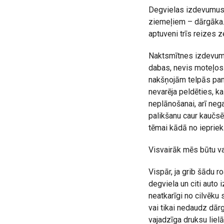
Degvielas izdevumus v
ziemeļiem – dārgāka.
aptuveni trīs reizes 
Naktsmītnes izdevumus
dabas, nevis moteļos 
nakšņojām telpās pama
nevarēja peldēties, k
neplānošanai, arī neg
palikšanu caur kaučsēr
tēmai kādā no iepriek
Visvairāk mēs būtu var
Vispār, ja grib šādu 
degviela un citi auto
neatkarīgi no cilvēku 
vai tikai nedaudz dārg
vajadzīga druksu liel