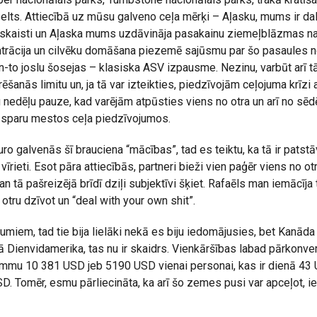
lts. Attiecībā uz mūsu galveno ceļa mērķi – Aļasku, mums ir dal
a skaisti un Aļaska mums uzdāvināja pasakainu ziemeļblāzmas na
trācija un cilvēku domāšana piezemē sajūsmu par šo pasaules no
n-to joslu šosejas – klasiska ASV izpausme. Nezinu, varbūt arī t
šanās limitu un, ja tā var izteikties, piedzīvojām ceļojuma krīzi 
vu nedēļu pauze, kad varējām atpūsties viens no otra un arī no sēd
u sparu mestos ceļa piedzīvojumos.
ro galvenās šī brauciena “mācības”, tad es teiktu, ka tā ir patstā
īrieti. Esot pāra attiecībās, partneri bieži vien paģēr viens no ot
tā pašreizējā brīdī dziļi subjektīvi šķiet. Rafaēls man iemācīja 
tru dzīvot un “deal with your own shit”.
umiem, tad tie bija lielāki nekā es biju iedomājusies, bet Kanāda
Dienvidamerika, tas nu ir skaidrs. Vienkāršības labad pārkonve
mmu 10 381 USD jeb 5190 USD vienai personai, kas ir dienā 43 
SD. Tomēr, esmu pārliecināta, ka arī šo zemes pusi var apceļot, i