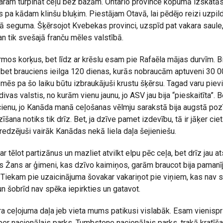
, varam turpināt ceļu bez bažām. Ontario province kopumā izskatās
as pa kādam klinšu bluķim. Piestājam Otavā, lai pēdējo reizi uzpild
ā seguma. Šķērsojot Kvebekas provinci, uzspīd pat vakara saule
n tik svešajā franču mēles valstībā.
os korķus, bet līdz ar krēslu esam pie Rafaēla mājas durvīm. Bi
bet brauciens ieilga 120 dienas, kurās nobraucām aptuveni 30 0
mēs pa šo laiku būtu izbraukājuši krustu šķērsu. Tagad varu pie
ivas valstis, no kurām vienu jaunu, jo ASV jau bija “pieskaitīta”. 
cienu, jo Kanāda manā ceļošanas vēlmju sarakstā bija augstā pozīci
īšana notiks tik drīz. Bet, ja dzīve pamet izdevību, tā ir jāķer cie
edzējuši vairāk Kanādas nekā liela daļa šejieniešu.
 tēlot partizānus un mazliet atvilkt elpu pēc ceļa, bet drīz jau at
s Žans ar ģimeni, kas dzīvo kaimiņos, garām braucot bija pamanī
 Tiekam pie uzaicinājuma šovakar vakariņot pie viņiem, kas nav sli
 un šobrīd nav spēka iepirkties un gatavot.
ura ceļojuma daļa jeb vieta mums patikusi vislabāk. Esam vienispr
per nacionālais parks, Tumbstone nacionālais parks, trakā kratī