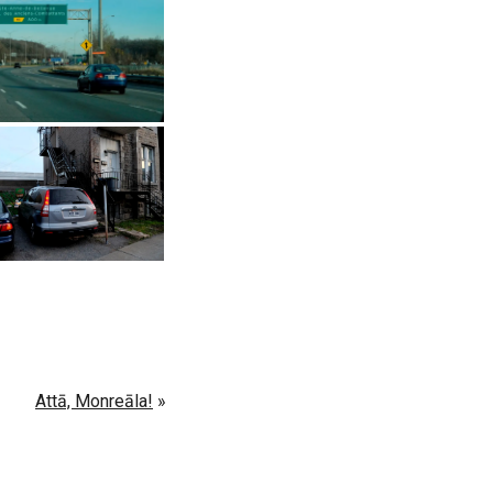
Attā, Monreāla!
»