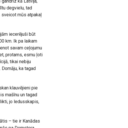
 gandrīz kā Latvija,
ītu degvielu, tad
, sveicot mūs atpakaļ
jām iecerējuši būt
00 km. Ik pa laikam
vienot savam ceļojumu
Bet, protams, esmu ļoti
jā, tikai nebiju
t. Domāju, ka tagad
skan klauvējieni pie
jis mašīnu un tagad
kti, jo ledusskapis,
ātis – tie ir Kanādas
šanās pa Demstera