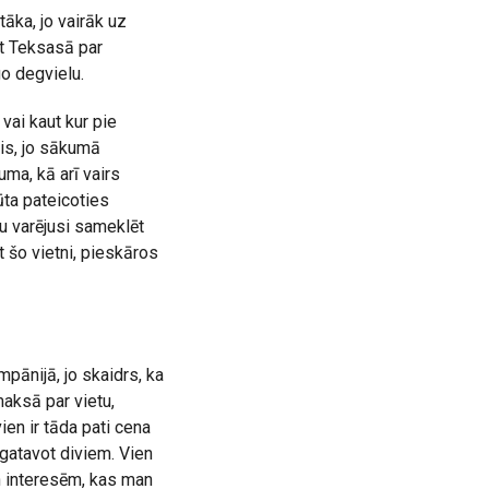
āka, jo vairāk uz
et Teksasā par
go degvielu.
vai kaut kur pie
cis, jo sākumā
ma, kā arī vairs
ūta pateicoties
u varējusi sameklēt
t šo vietni, pieskāros
pānijā, jo skaidrs, ka
aksā par vietu,
ien ir tāda pati cena
 gatavot diviem. Vien
un interesēm, kas man