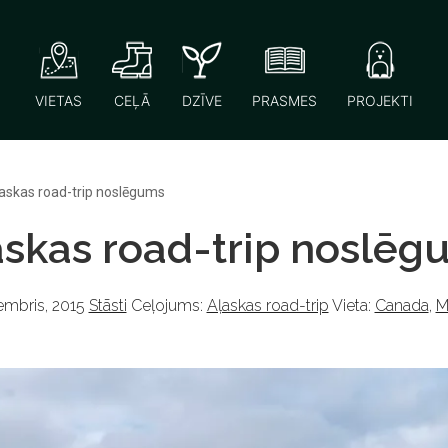
VIETAS
CEĻĀ
DZĪVE
PRASMES
PROJEKTI
askas road-trip noslēgums
askas road-trip noslēg
embris, 2015
Stāsti
Ceļojums:
Aļaskas road-trip
Vieta:
Canada
,
M