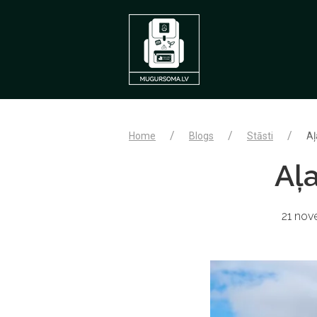
Home
Blogs
Stāsti
Aļ
Aļ
21 nov