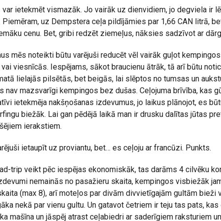
ar ietekmēt vismazāk. Jo vairāk uz dienvidiem, jo degviela ir lēt
 Piemēram, uz Dempstera ceļa pildījāmies par 1,66 CAN litrā, b
zemāku cenu. Bet, gribi redzēt ziemeļus, nāksies sadzīvot ar dār
 mēs noteikti būtu varējuši reducēt vēl vairāk guļot kempingos 
vai viesnīcās. Iespējams, sākot braucienu ātrāk, tā arī būtu noti
tā lielajās pilsētās, bet beigās, lai slēptos no tumsas un aukstu
as nav mazsvarīgi kempingos bez dušas. Ceļojuma brīvība, kas g
atīvi ietekmēja nakšņošanas izdevumus, jo laikus plānojot, es būt
fingu biežāk. Lai gan pēdējā laikā man ir drusku dalītas jūtas pre
šējiem ierakstiem.
ējuši ietaupīt uz proviantu, bet… es ceļoju ar francūzi. Punkts.
road-trip veikt pēc iespējas ekonomiskāk, tas darāms 4 cilvēku kom
 izdevumi nemainās no pasažieru skaita, kempingos visbiežāk jam
skaita (max 8), arī moteļos par divām divvietīgajām gultām bieži v
āka nekā par vienu gultu. Un gatavot četriem ir teju tas pats, kas
āka mašīna un jāspēj atrast ceļabiedri ar saderīgiem raksturiem 