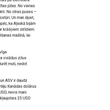
ītas jūtas. No vienas
kti. No otras puses –
stūri. Un man šķiet,
āpēc, ka Aļaskā bijām
ar krāšņiem strīdiem.
ēšanas mašīnā, lai
vīga
ra visādus zilus
turēt muti, nedot
 un ASV ir daudz
rtēju Kanādas dolārus
USD, nevis mani
ekļaujoties 25 USD