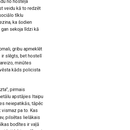
ādu no hosteļa
t veidu kā to redzēt
sociālo tīklu
ezina, ka šodien
 gan sekoja līdzi kā
omali, gribu apmeklēt
ir slēgts, bet hostelī
pareizo, minūtes
 vēsta kāds policista
zta”, pirmais
etālu apstājies Itaipu
es neiepatikās, tāpēc
t vismaz pa to. Kas
av, pilsētas lielākais
nīkas bodītes ir vaļā