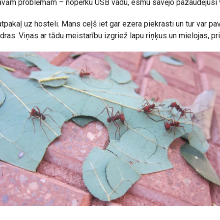
savām problēmām – nopērku USB vadu, esmu savējo pazaudējusi vai
tpakaļ uz hosteli. Mans ceļš iet gar ezera piekrasti un tur var p
ras. Viņas ar tādu meistarību izgriež lapu riņķus un mielojas, pri