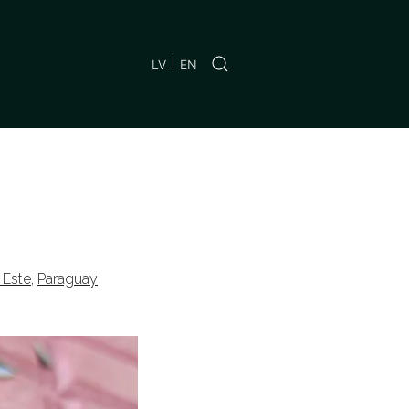
LV
EN
 Este
,
Paraguay