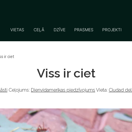
VIETAS
CEĻĀ
DZĪVE
PRASMES
PROJEKTI
ss ir ciet
Viss ir ciet
āsti
Ceļojums:
Dienvidamerikas piedzīvojums
Vieta:
Ciudad del