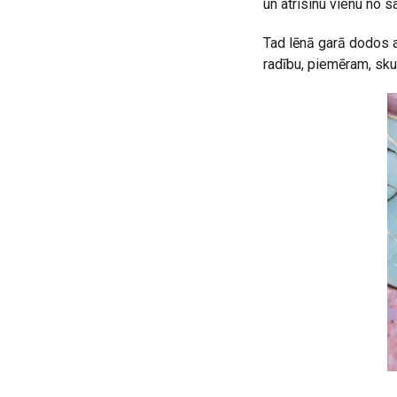
un atrisinu vienu no 
Tad lēnā garā dodos a
radību, piemēram, skud