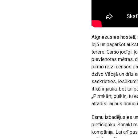
Atgriezusies hostelī, 
lejā un pagaršot auks
terere. Garšo jocīgi, 
pievienotas mētras, di
pirmo reizi cenšos pa
dzīvo Vācijā un drīz a
saskrieties, iesākumā 
it kā ir jauka, bet ta
„Pirmkārt, puikiņ, tu es
atradīsi jaunus draugu
Esmu izbadējusies un t
pieticīgāku. Šonakt m
kompāniju. Lai arī pa