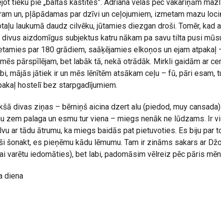
jot tieku pie „baltās kastītes”. Adriana vēlas pēc vakariņām mazl
ram un, pļāpādamas par dzīvi un ceļojumiem, izmetam mazu lociņ
taļu laukumā daudz cilvēku, jūtamies diezgan droši. Tomēr, kad 
m divus aizdomīgus subjektus katru nākam pa savu tilta pusi mūs
tamies par 180 grādiem, saāķējamies elkoņos un ejam atpakaļ – v
a mēs pārspīlējam, bet labāk tā, nekā otrādāk. Mirkli gaidām ar cerī
bi, mājās jātiek ir un mēs lēnītēm atsākam ceļu – fū, pāri esam, tur
pakaļ hostelī bez starpgadījumiem.
ekšā divas ziņas – bērniņš aicina dzert alu (piedod, muy cansada)
ienu zem palaga un esmu tur viena – miegs nenāk ne lūdzams. Ir 
vu ar tādu ātrumu, ka miegs baidās pat pietuvoties. Es biju par t
tieši šonakt, es pieņēmu kādu lēmumu. Tam ir zināms sakars ar Džo
ai varētu iedomāties), bet labi, padomāsim vēlreiz pēc pāris mē
a diena