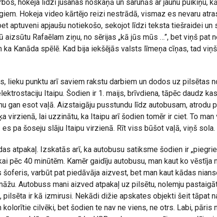
rbos, hokeja līdzi jušanas noskaņā un sarunās ar jaunu puikiņu, k
em. Hokeja video kārtējo reizi nestrādā, vismaz es nevaru atras
 bet aptuveni apjaušu notiekošo, sekojot līdzi teksta tiešraidei un 
 aizsūtu Rafaēlam ziņu, no sērijas „kā jūs mūs …”, bet viņš pat n
ka Kanāda spēlē. Kad bija iekšējās valsts līmeņa cīņas, tad viņš
, lieku punktu arī saviem rakstu darbiem un dodos uz pilsētas n
lektrostaciju Itaipu. Šodien ir 1. maijs, brīvdiena, tāpēc daudz kas 
u nu gan esot vaļā. Aizstaigāju pusstundu līdz autobusam, atrodu 
 virzienā, lai uzzinātu, ka Itaipu arī šodien tomēr ir ciet. To man
s pa šoseju slāju Itaipu virzienā. Rīt viss būšot vaļā, viņš sola.
as atpakaļ. Izskatās arī, ka autobusu satiksme šodien ir „piegrie
kai pēc 40 minūtēm. Kamēr gaidīju autobusu, man kaut ko vēstīja n
šoferis, varbūt pat piedāvāja aizvest, bet man kaut kādas nians
nāžu. Autobuss mani aizved atpakaļ uz pilsētu, nolemju pastaigā
, pilsēta ir kā izmirusi. Nekādi dižie apskates objekti šeit tāpat n
kolorītie cilvēki, bet šodien te nav ne viens, ne otrs. Labi, pāris 