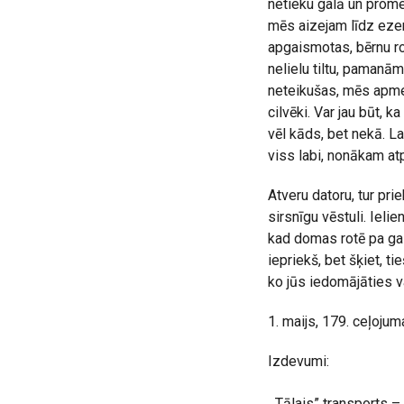
netieku galā un prome
mēs aizejam līdz eze
apgaismotas, bērnu ro
nelielu tiltu, pamanā
neteikušas, mēs apme
cilvēki. Var jau būt, k
vēl kāds, bet nekā. La
viss labi, nonākam at
Atveru datoru, tur pri
sirsnīgu vēstuli. Iel
kad domas rotē pa gal
iepriekš, bet šķiet, 
ko jūs iedomājāties v
1. maijs, 179. ceļojum
Izdevumi:
„Tālais” transports
–