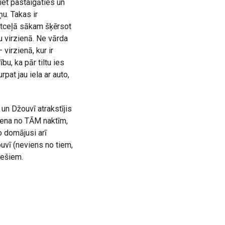
iet pastaigāties un
u. Takas ir
atceļā sākam šķērsot
u virzienā. Ne vārda
irzienā, kur ir
bu, ka pār tiltu ies
pat jau iela ar auto,
 un Džouvī atrakstījis
viena no TĀM naktīm,
o domājusi arī
uvī (neviens no tiem,
nešiem.