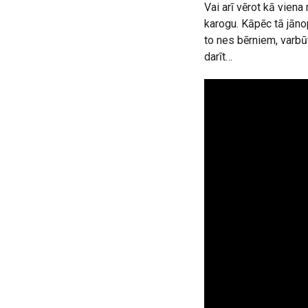
Vai arī vērot kā viena
karogu. Kāpēc tā jān
to nes bērniem, varbūt
darīt…