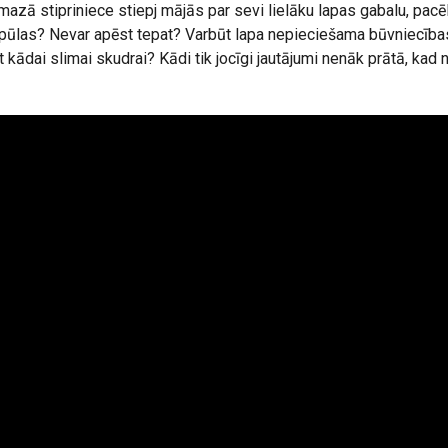
 mazā stipriniece stiepj mājās par sevi lielāku lapas gabalu, pacē
opūlas? Nevar apēst tepat? Varbūt lapa nepieciešama būvniecība
 kādai slimai skudrai? Kādi tik jocīgi jautājumi nenāk prātā, kad 