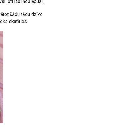
 ļoti labi noslēpusi.
avērot šādu tādu dzīvo
eks skatīties.