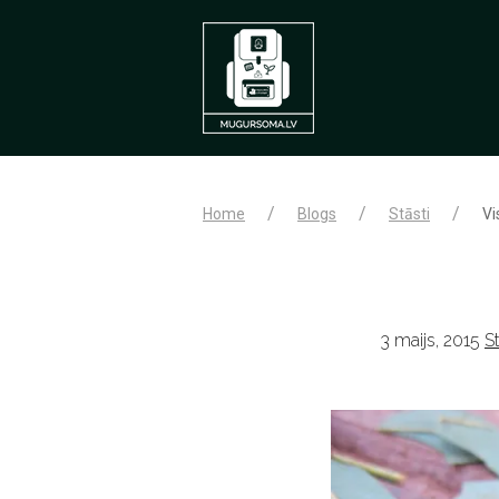
Home
Blogs
Stāsti
Vi
3 maijs, 2015
St