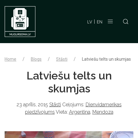
LV
EN
Home
Blogs
Stāsti
Latviešu telts un skumjas
Latviešu telts un
skumjas
23 aprīlis, 2015
Stāsti
Ceļojums:
Dienvidamerikas
piedzīvojums
Vieta:
Argentina
,
Mendoza