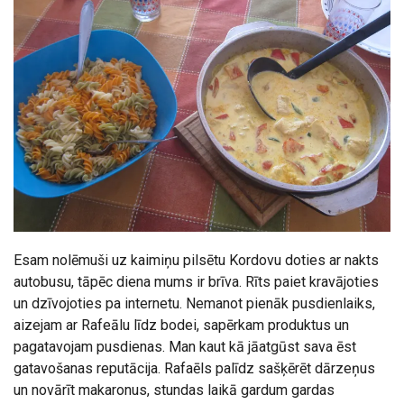
Esam nolēmuši uz kaimiņu pilsētu Kordovu doties ar nakts
autobusu, tāpēc diena mums ir brīva. Rīts paiet kravājoties
un dzīvojoties pa internetu. Nemanot pienāk pusdienlaiks,
aizejam ar Rafeālu līdz bodei, sapērkam produktus un
pagatavojam pusdienas. Man kaut kā jāatgūst sava ēst
gatavošanas reputācija. Rafaēls palīdz sašķērēt dārzeņus
un novārīt makaronus, stundas laikā gardum gardas