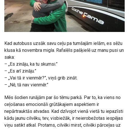
Kad autobuss uzsāk savu ceļu pa tumšajām ielām, es sēžu
klusa kā novembra migla. Rafalēls pašķielē uz manu pusi un
saka:
– „Es zināju, ka tu skumsi.”
– „Es arī zināju.”
– „Vai tā ir vienmēr?”, viņš grib zināt.
– „Nē, tā nav vienmēr.”
Mēs šodien runājām par šo tēmu parkā. Par to, ka viens no
ceļošanas emocionāli grūtākajiem aspektiem ir
nepārtrauktās atvadas. Kad dzīvojot vienā vietā tu iepazīsti
kādu jaunu cilvēku, tev, visbiežāk, ir neierobežotas iespējas
viņu satikt atkal. Protams, cilvēki mirst, cilvēki pārceļas uz