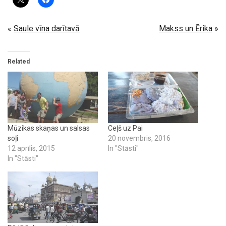
«
Saule vīna darītavā
Makss un Ērika
»
Related
Mūzikas skaņas un salsas
Ceļš uz Pai
soļi
20 novembris, 2016
12 aprīlis, 2015
In "Stāsti"
In "Stāsti"