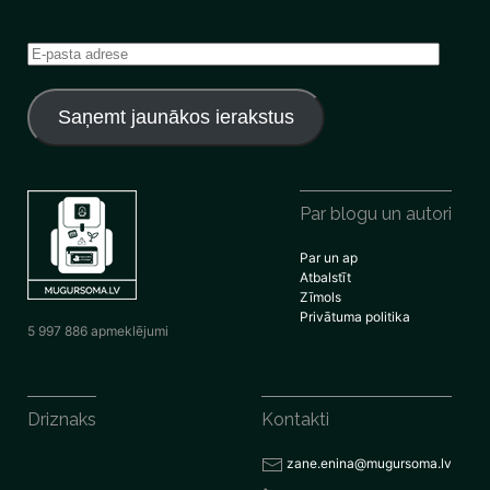
E-
pasta
adrese
Saņemt jaunākos ierakstus
Par blogu un autori
Par un ap
Atbalstīt
Zīmols
Privātuma politika
5 997 886 apmeklējumi
Driznaks
Kontakti
zane.enina@mugursoma.lv