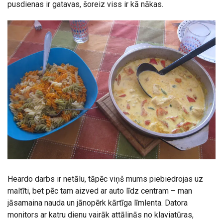
pusdienas ir gatavas, šoreiz viss ir kā nākas.
Heardo darbs ir netālu, tāpēc viņš mums piebiedrojas uz
maltīti, bet pēc tam aizved ar auto līdz centram – man
jāsamaina nauda un jānopērk kārtīga līmlenta. Datora
monitors ar katru dienu vairāk attālinās no klaviatūras,