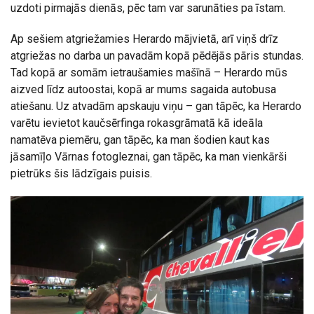
uzdoti pirmajās dienās, pēc tam var sarunāties pa īstam.
Ap sešiem atgriežamies Herardo mājvietā, arī viņš drīz
atgriežas no darba un pavadām kopā pēdējās pāris stundas.
Tad kopā ar somām ietraušamies mašīnā – Herardo mūs
aizved līdz autoostai, kopā ar mums sagaida autobusa
atiešanu. Uz atvadām apskauju viņu – gan tāpēc, ka Herardo
varētu ievietot kaučsērfinga rokasgrāmatā kā ideāla
namatēva piemēru, gan tāpēc, ka man šodien kaut kas
jāsamīļo Vārnas fotogleznai, gan tāpēc, ka man vienkārši
pietrūks šis lādzīgais puisis.