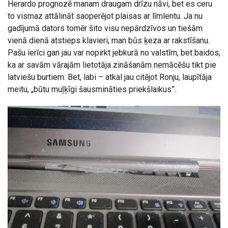
Herardo prognozē manam draugam drīzu nāvi, bet es ceru
to vismaz attālināt saoperējot plaisas ar līmlentu. Ja nu
gadījumā dators tomēr šito visu nepārdzīvos un tiešām
vienā dienā atstieps klavieri, man būs ķeza ar rakstīšanu.
Pašu ierīci gan jau var nopirkt jebkurā no valstīm, bet baidos,
ka ar savām vārajām lietotāja zināšanām nemācēšu tikt pie
latviešu burtiem. Bet, labi – atkal jau citējot Ronju, laupītāja
meitu, „būtu muļķīgi šausmināties priekšlaikus”.