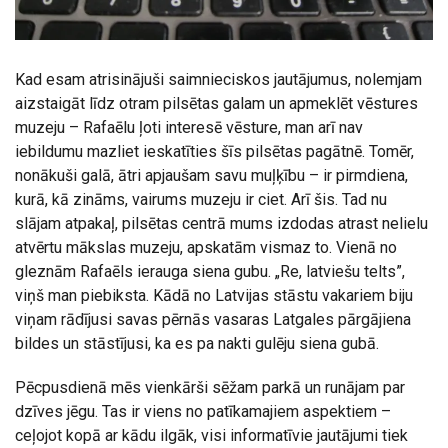
Kad esam atrisinājuši saimnieciskos jautājumus, nolemjam
aizstaigāt līdz otram pilsētas galam un apmeklēt vēstures
muzeju – Rafaēlu ļoti interesē vēsture, man arī nav
iebildumu mazliet ieskatīties šīs pilsētas pagātnē. Tomēr,
nonākuši galā, ātri apjaušam savu muļķību – ir pirmdiena,
kurā, kā zināms, vairums muzeju ir ciet. Arī šis. Tad nu
slājam atpakaļ, pilsētas centrā mums izdodas atrast nelielu
atvērtu mākslas muzeju, apskatām vismaz to. Vienā no
gleznām Rafaēls ierauga siena gubu. „Re, latviešu telts”,
viņš man piebiksta. Kādā no Latvijas stāstu vakariem biju
viņam rādījusi savas pērnās vasaras Latgales pārgājiena
bildes un stāstījusi, ka es pa nakti gulēju siena gubā.
Pēcpusdienā mēs vienkārši sēžam parkā un runājam par
dzīves jēgu. Tas ir viens no patīkamajiem aspektiem –
ceļojot kopā ar kādu ilgāk, visi informatīvie jautājumi tiek