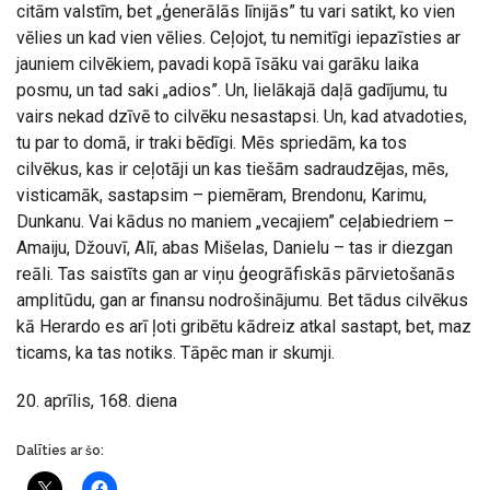
citām valstīm, bet „ģenerālās līnijās” tu vari satikt, ko vien
vēlies un kad vien vēlies. Ceļojot, tu nemitīgi iepazīsties ar
jauniem cilvēkiem, pavadi kopā īsāku vai garāku laika
posmu, un tad saki „adios”. Un, lielākajā daļā gadījumu, tu
vairs nekad dzīvē to cilvēku nesastapsi. Un, kad atvadoties,
tu par to domā, ir traki bēdīgi. Mēs spriedām, ka tos
cilvēkus, kas ir ceļotāji un kas tiešām sadraudzējas, mēs,
visticamāk, sastapsim – piemēram, Brendonu, Karimu,
Dunkanu. Vai kādus no maniem „vecajiem” ceļabiedriem –
Amaiju, Džouvī, Alī, abas Mišelas, Danielu – tas ir diezgan
reāli. Tas saistīts gan ar viņu ģeogrāfiskās pārvietošanās
amplitūdu, gan ar finansu nodrošinājumu. Bet tādus cilvēkus
kā Herardo es arī ļoti gribētu kādreiz atkal sastapt, bet, maz
ticams, ka tas notiks. Tāpēc man ir skumji.
20. aprīlis, 168. diena
Dalīties ar šo: