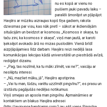
nu es kopā ar vienu no
puišiem jauki pavadu laiku –
paralēli šmorējot un pļāpājot.
Havjērs ar mūziku aizraujas kopš tīņa gadiem, raksta
dziesmas par visu, kas nāk pretī – sākot ar ikdienišķām
situācijām un beidzot ar kosmosu. „Kosmoss ir skaņa, tu
taču zini, ka kosmoss ir skaņa”, viņš man jautā, ar karoti
ķeksējot avokado ārā no mizas puslodēm. Vienā brīdī
aizpļāpājamies līdz darbam. Havjērs reizi nedēļā lasa
komunikācijas lekcijas kādā universitātē un piestrādā avīzē,
rediģējot dizainu.
– „Pag, tas nozīmē, ka tu māki zīmēt, vai ne?”, vaicāju ar
neslēptu interesi.
– „Nū, mazliet māku, jā”, Havjērs apstiprina.
– „Vai tu man, lūdzu, varētu uzzīmēt pingvīnu?”, es prasu un
izstāstu pagājušās nedēļas notikumus.
Viņš smejas un apsola man pingvīnu. Apmaināmies ar
kontaktiem un blakus Havjēra adresei
(http://javipunga.bandcamp.com/) jau sēž viens Pingvīna