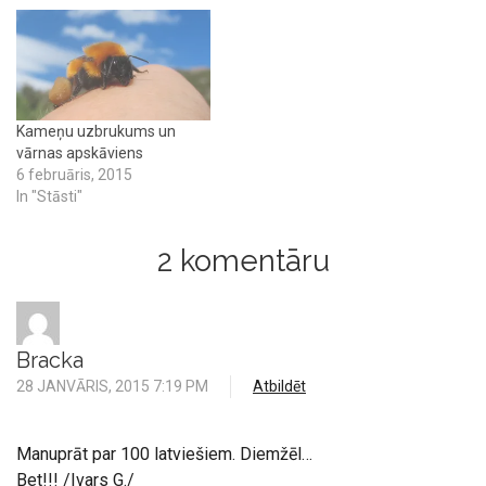
Kameņu uzbrukums un
vārnas apskāviens
6 februāris, 2015
In "Stāsti"
2 komentāru
Bracka
28 JANVĀRIS, 2015 7:19 PM
Atbildēt
Manuprāt par 100 latviešiem. Diemžēl…
Bet!!! /Ivars G./