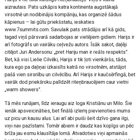
aizrautais. Pats uzkāpis katra kontinenta augstākajā
virsotnē un nodibinājis kompāniju, kas organizē šādus
kāpienus – lai gūtu priekšstatu, ieskaties
www.7summits.com. Savulaik pats strādājis arī kā gids,
tagad viņš pārsvarā sadarbojas ar vietējiem gidiem. Harijs ir
arī fotogrāfs un vairāku ceļvežu autors. Īsāk sakot, daļēji
citējot Juri Andersonu: „pret Hariju man ir reāls respekts”.
Bet, kā visi Lielie Cilvēki, Harijs ir tik ļoti vienkāršs, tāds,
kura ego pa daļiņai izkaisīts katrā no virsotnēm, atstājot
pašā vien sirsnību un cilvēcību. Arī Harijs ir kaučsērfingā, bet
vairāk dod priekšroku palīdzēt riteņbraucējiem caur vietni
„warm showers”.
Tā mēs runājam, līdz ieraugu aiz loga Kristiānu un Milo. Šie
ienāk apsveicināties, bet finālā izlemj pievienoties mums
uz picu un kausu alus. Lai arī abi puiši šeit dzīvo gana ilgi,
viņi nav pazīstami. Tomēr abiem ir daudz kas kopīgs un pēc
brīža jau esmu klausītāja lomā. Atvadoties viņi apmainās