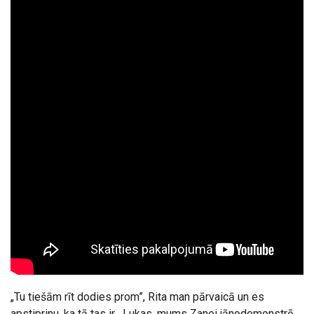
„Tu tiešām rīt dodies prom”, Rita man pārvaicā un es
apstiprinu, ka tā tas ir. „Lukas, mums Zanei jānodemonstrē