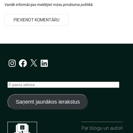
Vairāk informācijas meklējiet mūsu privātuma politikā.
Instagram
Facebook
X
LinkedIn
E-
pasta
adrese
Saņemt jaunākos ierakstus
Par blogu un autori