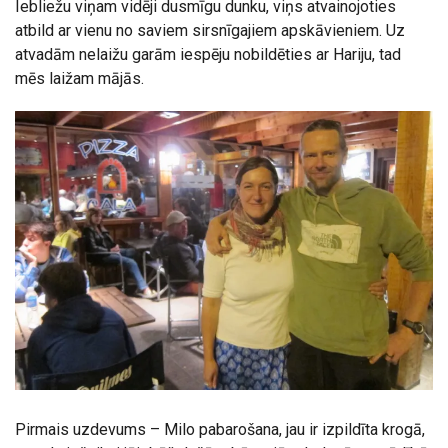
Iebliežu viņam vidēji dusmīgu dunku, viņs atvainojoties
atbild ar vienu no saviem sirsnīgajiem apskāvieniem. Uz
atvadām nelaižu garām iespēju nobildēties ar Hariju, tad
mēs laižam mājās.
Pirmais uzdevums – Milo pabarošana, jau ir izpildīta krogā,