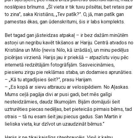
noslēpies brīnums. „Šī vieta ir tik tuvu pilsētai, bet retais par
to zina”, saka Kristiāns, „Tev patīk?”. O, jā, man patīk gan
pamestas ēkas, gan ūdenskritumi, šis ir labs komplekts.
Bet tagad gan jāsteidzas atpakaļ – ir bez dažām minūtēm
astoņi un negribu kavēt tikšanos ar Hariju. Centrā atvados no
Kristiāna un Milo (nevis Nilo, kā izrādās), un minu pedēļus
picērijas virzienā. Harijs jau ir priekšā – atpazīstu viņu pēc
internetā redzētājām fotogrāfijām. Sasveicināmies,
piesienu zirgu pie reklāmas staba, un dodamies aprunāties.
– „Kā tu atgadījsies šeit?”, prasu Harijam.
– „Es kopā ar sievu atbraucu ar velosipēdiem. No Aļaskas.
Mums ceļā pagāja divi ar pusi gadi, bet mēs galīgi
nesteidzāmies, daudz līkumojām. Bijām domājuši šeit
uztrurēties piecas nedēļas, bet pieteicās pirmais bērns, tad
otrais – tā nu esam šeit jau piecus gadus. San Martin ir
lieliska vieta, kur dzīvot un uzaudzināt bērnus.”
Harijs ir ne tikai kaislīgs riteņbraucējs. Viņš ir kalnu