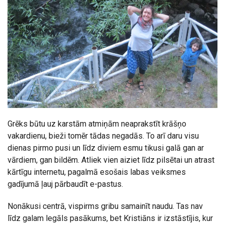
Grēks būtu uz karstām atmiņām neaprakstīt krāšņo
vakardienu, bieži tomēr tādas negadās. To arī daru visu
dienas pirmo pusi un līdz diviem esmu tikusi galā gan ar
vārdiem, gan bildēm. Atliek vien aiziet līdz pilsētai un atrast
kārtīgu internetu, pagalmā esošais labas veiksmes
gadījumā ļauj pārbaudīt e-pastus.
Nonākusi centrā, vispirms gribu samainīt naudu. Tas nav
līdz galam legāls pasākums, bet Kristiāns ir izstāstījis, kur