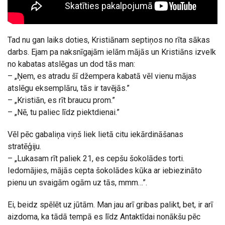
Tad nu gan laiks doties, Kristiānam septiņos no rīta sākas
darbs. Ejam pa naksnīgajām ielām mājās un Kristiāns izvelk
no kabatas atslēgas un dod tās man:
– „Ņem, es atradu šī džempera kabatā vēl vienu mājas
atslēgu eksemplāru, tās ir tavējās.”
– „Kristiān, es rīt braucu prom.”
– „Nē, tu paliec līdz piektdienai.”
Vēl pēc gabaliņa viņš liek lietā citu iekārdināšanas
stratēģiju.
– „Lukasam rīt paliek 21, es cepšu šokolādes torti.
Iedomājies, mājās cepta šokolādes kūka ar iebiezināto
pienu un svaigām ogām uz tās, mmm…”.
Ei, beidz spēlēt uz jūtām. Man jau arī gribas palikt, bet, ir arī
aizdoma, ka tādā tempā es līdz Antaktīdai nonākšu pēc