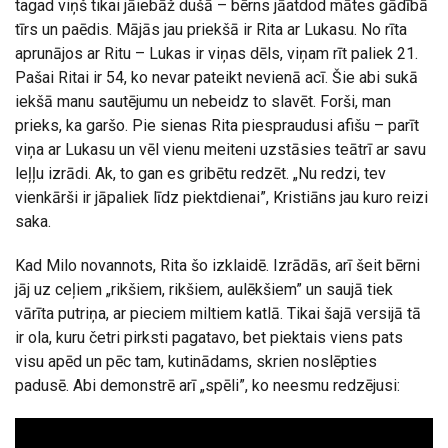
tagad viņš tikai jāiebāž dušā – bērns jāatdod mātes gādībā
tīrs un paēdis. Mājās jau priekšā ir Rita ar Lukasu. No rīta
aprunājos ar Ritu – Lukas ir viņas dēls, viņam rīt paliek 21.
Pašai Ritai ir 54, ko nevar pateikt nevienā acī. Šie abi sukā
iekšā manu sautējumu un nebeidz to slavēt. Forši, man
prieks, ka garšo. Pie sienas Rita piespraudusi afišu – parīt
viņa ar Lukasu un vēl vienu meiteni uzstāsies teātrī ar savu
leļļu izrādi. Ak, to gan es gribētu redzēt. „Nu redzi, tev
vienkārši ir jāpaliek līdz piektdienai”, Kristiāns jau kuro reizi
saka.
Kad Milo novannots, Rita šo izklaidē. Izrādās, arī šeit bērni
jāj uz ceļiem „rikšiem, rikšiem, aulēkšiem” un saujā tiek
vārīta putriņa, ar pieciem miltiem katlā. Tikai šajā versijā tā
ir ola, kuru četri pirksti pagatavo, bet piektais viens pats
visu apēd un pēc tam, kutinādams, skrien noslēpties
padusē. Abi demonstrē arī „spēli”, ko neesmu redzējusi: