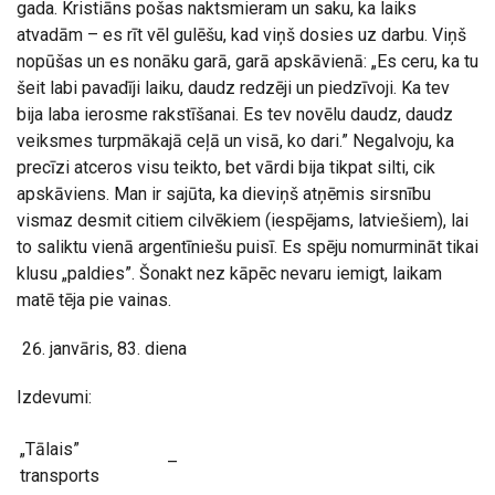
gada. Kristiāns pošas naktsmieram un saku, ka laiks
atvadām – es rīt vēl gulēšu, kad viņš dosies uz darbu. Viņš
nopūšas un es nonāku garā, garā apskāvienā: „Es ceru, ka tu
šeit labi pavadīji laiku, daudz redzēji un piedzīvoji. Ka tev
bija laba ierosme rakstīšanai. Es tev novēlu daudz, daudz
veiksmes turpmākajā ceļā un visā, ko dari.” Negalvoju, ka
precīzi atceros visu teikto, bet vārdi bija tikpat silti, cik
apskāviens. Man ir sajūta, ka dieviņš atņēmis sirsnību
vismaz desmit citiem cilvēkiem (iespējams, latviešiem), lai
to saliktu vienā argentīniešu puisī. Es spēju nomurmināt tikai
klusu „paldies”. Šonakt nez kāpēc nevaru iemigt, laikam
matē tēja pie vainas.
janvāris, 83. diena
Izdevumi:
„Tālais”
–
transports