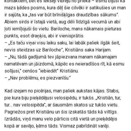
kontaktiem, bet es iekšēji vibrēju no prieka – esmu bijusi kā
mazs ķēdes posms, kura dēļ šie cilvēki ir satikušies un man
ir sajūta, ka „tas var būt brīnišķīgas draudzības sākums”.
Abiem sirds ir īstajā vietā, aug dēli līdzīgā vecumā un abi
ļoti iemīļojuši šo vietu. Bariloche, mans nākamais pieturas
punkts, esot draņķis, abi ir vienisprātis.
– „Es taču viņai visu laiku saku, lai labāk paliek ilgāk šeit,
nevis steidzas uz Bariloche”, Kristiāns saka Harijam.
– „Nu, tādā gadījumā tev jāpiezvana manam nākamajam
namatēvam un jāizdomā, kāpēc es neieradīšos rīt, kā esmu
solījusi,” cenšos “iebiedēt” Kristiānu.
– „Nav problēmu, es piezvanīšu.”
Kad izejam no picērijas, man paliek aukstas kājas. Stabs,
pie kura biju pieķēdējusi velosipēdu, ir tukšs. „Kristiān, tur,
tur… nav velosipēda”, ar šausmām skatos uz tukšo vietu.
Pagriežos pret Kristiānu un šis izskatās tāds kā viltīgs.
Izrādās, viņš manu velo pārlicis citā vietā un pieķēdējis
kopā ar savējo, ķēms tāds. Vismaz pabrīdināt varēji.