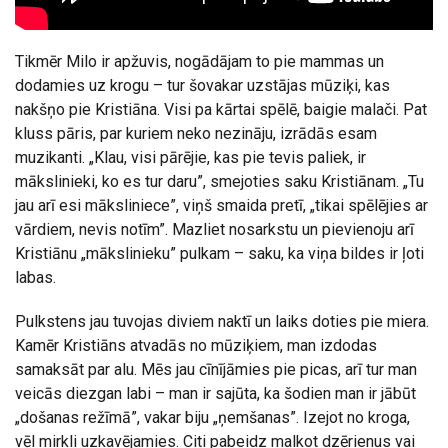
Tikmēr Milo ir apžuvis, nogādājam to pie mammas un
dodamies uz krogu – tur šovakar uzstājas mūziķi, kas
nakšņo pie Kristiāna. Visi pa kārtai spēlē, baigie malači. Pat
kluss pāris, par kuriem neko nezināju, izrādās esam
muzikanti. „Klau, visi pārējie, kas pie tevis paliek, ir
mākslinieki, ko es tur daru”, smejoties saku Kristiānam. „Tu
jau arī esi māksliniece”, viņš smaida pretī, „tikai spēlējies ar
vārdiem, nevis notīm”. Mazliet nosarkstu un pievienoju arī
Kristiānu „mākslinieku” pulkam – saku, ka viņa bildes ir ļoti
labas.
Pulkstens jau tuvojas diviem naktī un laiks doties pie miera.
Kamēr Kristiāns atvadās no mūziķiem, man izdodas
samaksāt par alu. Mēs jau cīnījāmies pie picas, arī tur man
veicās diezgan labi – man ir sajūta, ka šodien man ir jābūt
„došanas režīmā”, vakar biju „ņemšanas”. Izejot no kroga,
vēl mirkli uzkavējamies. Citi pabeidz malkot dzērienus vai