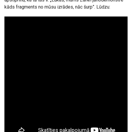
kāds fragments no mūsu izrādes, nāc šurp”. Lūdzu: