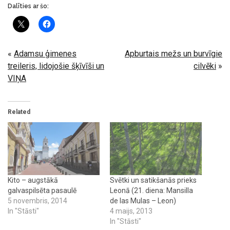
Dalīties ar šo:
«
Adamsu ģimenes
Apburtais mežs un burvīgie
treileris, lidojošie šķīvīši un
cilvēki
»
VIŅA
Related
Kito – augstākā
Svētki un satikšanās prieks
galvaspilsēta pasaulē
Leonā (21. diena: Mansilla
5 novembris, 2014
de las Mulas – Leon)
In "Stāsti"
4 maijs, 2013
In "Stāsti"