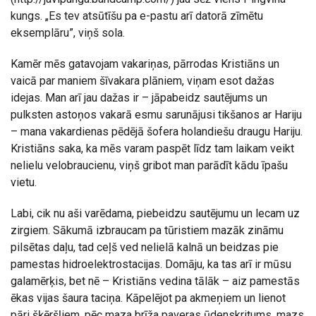
kungs. „Es tev atsūtīšu pa e-pastu arī datorā zīmētu
eksemplāru”, viņš sola.
Kamēr mēs gatavojam vakariņas, pārrodas Kristiāns un
vaicā par maniem šīvakara plāniem, viņam esot dažas
idejas. Man arī jau dažas ir – jāpabeidz sautējums un
pulksten astoņos vakarā esmu sarunājusi tikšanos ar Hariju
– mana vakardienas pēdējā šofera holandiešu draugu Hariju.
Kristiāns saka, ka mēs varam paspēt līdz tam laikam veikt
nelielu velobraucienu, viņš gribot man parādīt kādu īpašu
vietu.
Labi, cik nu aši varēdama, piebeidzu sautējumu un lecam uz
zirgiem. Sākumā izbraucam pa tūristiem mazāk zināmu
pilsētas daļu, tad ceļš ved nelielā kalnā un beidzas pie
pamestas hidroelektrostacijas. Domāju, ka tas arī ir mūsu
galamērķis, bet nē – Kristiāns vedina tālāk – aiz pamestās
ēkas vijas šaura taciņa. Kāpelējot pa akmeņiem un lienot
pāri šķēršļiem, pēc maza brīža paveras ūdenskritums, mazs