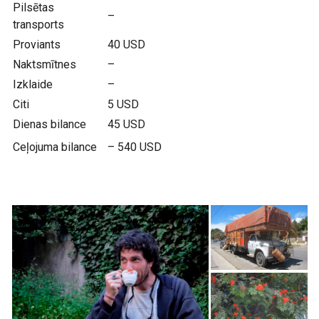
Pilsētas
–
transports
Proviants
40 USD
Naktsmītnes
–
Izklaide
–
Citi
5 USD
Dienas bilance
45 USD
Ceļojuma bilance
– 540 USD