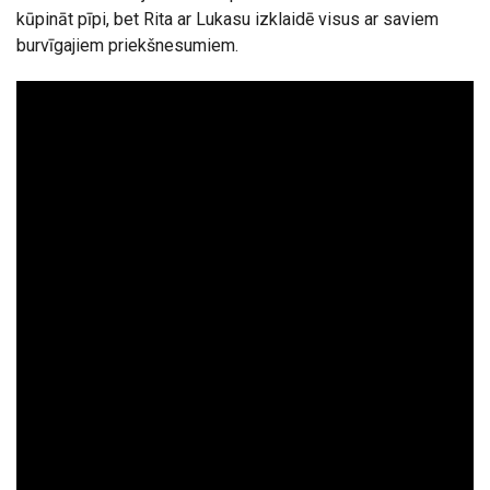
kūpināt pīpi, bet Rita ar Lukasu izklaidē visus ar saviem
burvīgajiem priekšnesumiem.