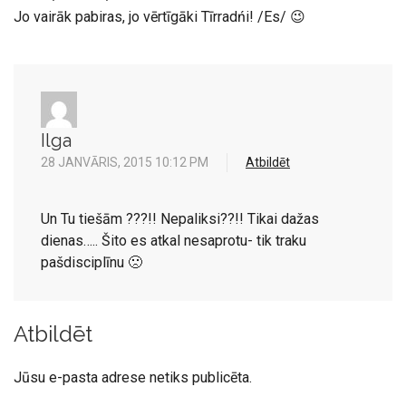
Jo vairāk pabiras, jo vērtīgāki Tīrradńi! /Es/ 😉
Ilga
28 JANVĀRIS, 2015 10:12 PM
Atbildēt
Un Tu tiešām ???!! Nepaliksi??!! Tikai dažas
dienas….. Šito es atkal nesaprotu- tik traku
pašdisciplīnu 🙁
Atbildēt
Jūsu e-pasta adrese netiks publicēta.