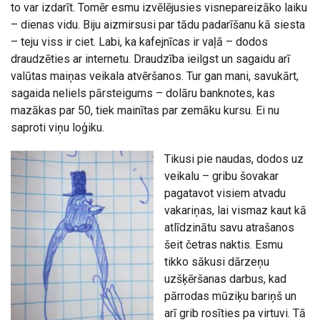
to var izdarīt. Tomēr esmu izvēlējusies visnepareizāko laiku
– dienas vidu. Biju aizmirsusi par tādu padarīšanu kā siesta
– teju viss ir ciet. Labi, ka kafejnīcas ir vaļā – dodos
draudzēties ar internetu. Draudzība ieilgst un sagaidu arī
valūtas maiņas veikala atvēršanos. Tur gan mani, savukārt,
sagaida neliels pārsteigums – dolāru banknotes, kas
mazākas par 50, tiek mainītas par zemāku kursu. Ei nu
saproti viņu loģiku.
Tikusi pie naudas, dodos uz
veikalu – gribu šovakar
pagatavot visiem atvadu
vakariņas, lai vismaz kaut kā
atlīdzinātu savu atrašanos
šeit četras naktis. Esmu
tikko sākusi dārzeņu
uzšķēršanas darbus, kad
pārrodas mūziķu bariņš un
arī grib rosīties pa virtuvi. Tā