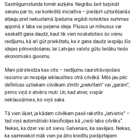
Sastrēgumstunda tomēr aizķēra. Negribu šeit turpināt
sarunu par to, vai konkrētā iniciatīva – piešķirt uzturēšanās
atļauju pret nekustamā īpašuma iegādi noteiktas summas
apjomā ir laba vai peļama ideja. Plusus un mīnusus var
saskatīt gana daudz, kaut tik vien noskatoties šo vienu
raidījumu, kā arī gūt priekštatu, ka ir gana daudz iespēju šīs
idejas pilnveidošanai, lai Latvijas valsts gūtu lielāku tiešo
ekonomisko guvumu.
Mani pārsteidza kas cits – raidījumu caurstrāvojošais
rasisms un nespēja ieklausīties otrā cilvēkā. Mēs jau pēc
definīcas uzliekam cilvēkam zīmīti „piekrītam” vai „garām”,
pirms viņš ir atvēris muti. Un, kad atver, vispār
neklausāmies, ko viņš saka.
Tā vien šķiet, ja kādam cilvēkam pasē rakstīts „latvietis” –
tad viņš automātiski klasificējas kā „cieši labs cilvēks”.
Nekas, ka dzer vai sit sievu. Galvenais, ka savējais. Nekas,
ka saimniekot māk vien pa ātro kredītu piešķirtajiem