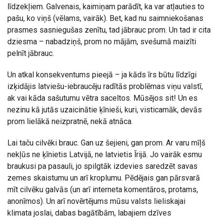
līdzekļiem. Galvenais, kaimiņam parādīt, ka var atļauties to
pašu, ko viņš (vēlams, vairāk). Bet, kad nu saimniekošanas
prasmes sasniegušas zenītu, tad jābrauc prom. Un tad ir cita
dziesma – nabadziņš, prom no mājām, svešumā maizīti
pelnīt jābrauc.
Un atkal konsekventums pieejā – ja kāds īrs būtu līdzīgi
izķidājis latviešu-iebraucēju radītās problēmas viņu valstī,
ak vai kāda sašutumu vētra saceltos. Mūsējos sit! Un es
nezinu kā jutās uzaicinātie ķīnieši, kuri, visticamāk, devās
prom lielākā neizpratnē, nekā atnāca.
Lai taču cilvēki brauc. Gan uz šejieni, gan prom. Ar varu mīļš
nekļūs ne ķīnietis Latvijā, ne latvietis Īrijā. Jo vairāk esmu
braukusi pa pasauli, jo spilgtāk izdevies saredzēt savas
zemes skaistumu un arī kroplumu. Pēdējais gan pārsvarā
mīt cilvēku galvās (un arī interneta komentāros, protams,
anonīmos). Un arī novērtējums mūsu valsts lieliskajai
klimata joslai, dabas bagātībām, labajiem dzīves