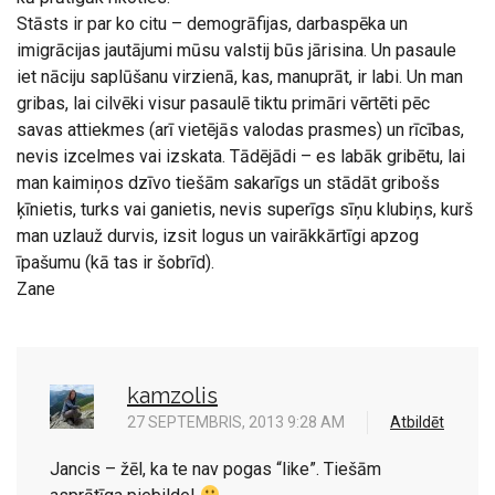
Stāsts ir par ko citu – demogrāfijas, darbaspēka un
imigrācijas jautājumi mūsu valstij būs jārisina. Un pasaule
iet nāciju saplūšanu virzienā, kas, manuprāt, ir labi. Un man
gribas, lai cilvēki visur pasaulē tiktu primāri vērtēti pēc
savas attiekmes (arī vietējās valodas prasmes) un rīcības,
nevis izcelmes vai izskata. Tādējādi – es labāk gribētu, lai
man kaimiņos dzīvo tiešām sakarīgs un stādāt gribošs
ķīnietis, turks vai ganietis, nevis superīgs sīņu klubiņs, kurš
man uzlauž durvis, izsit logus un vairākkārtīgi apzog
īpašumu (kā tas ir šobrīd).
Zane
kamzolis
27 SEPTEMBRIS, 2013 9:28 AM
Atbildēt
Jancis – žēl, ka te nav pogas “like”. Tiešām