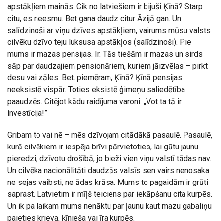
apstākļiem mainās. Cik no latviešiem ir bijuši Ķīnā? Starp
citu, es neesmu. Bet gana daudz citur Āzijā gan. Un
salīdzinoši ar viņu dzīves apstākļiem, vairums mūsu valsts
cilvēku dzīvo teju luksusa apstākļos (salīdzinoši). Pie
mums ir mazas pensijas. Ir. Tās tiešām ir mazas un sirds
sāp par daudzajiem pensionāriem, kuriem jāizvēlas – pirkt
desu vai zāles. Bet, piemēram, Ķīnā? Ķīnā pensijas
neeksistē vispār. Toties eksistē ģimeņu saliedētība
paaudzēs. Citējot kādu raidījuma varoni: „Vot ta tā ir
investīcija!”
Gribam to vai nē – mēs dzīvojam citādākā pasaulē. Pasaulē,
kurā cilvēkiem ir iespēja brīvi pārvietoties, lai gūtu jaunu
pieredzi, dzīvotu drošībā, jo bieži vien viņu valstī tādas nav.
Un cilvēka nacionālitāti daudzās valsīs sen vairs nenosaka
ne sejas vaibsti, ne ādas krāsa. Mums to pagaidām ir grūti
saprast. Latvietim ir mīļš teiciens par iekāpšanu cita kurpēs.
Un ik pa laikam mums nenāktu par ļaunu kaut mazu gabaliņu
paieties krieva, ķīnieša vai īra kurpēs.