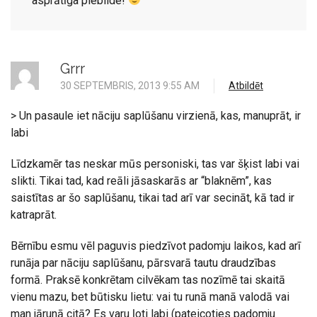
asprātīga piebilde!
Grrr
30 SEPTEMBRIS, 2013 9:55 AM
Atbildēt
> Un pasaule iet nāciju saplūšanu virzienā, kas, manuprāt, ir
labi
Līdzkamēr tas neskar mūs personiski, tas var šķist labi vai
slikti. Tikai tad, kad reāli jāsaskarās ar “blaknēm”, kas
saistītas ar šo saplūšanu, tikai tad arī var secināt, kā tad ir
katraprāt.
Bērnību esmu vēl paguvis piedzīvot padomju laikos, kad arī
runāja par nāciju saplūšanu, pārsvarā tautu draudzības
formā. Praksē konkrētam cilvēkam tas nozīmē tai skaitā
vienu mazu, bet būtisku lietu: vai tu runā manā valodā vai
man jārunā citā? Es varu ļoti labi (pateicoties padomju