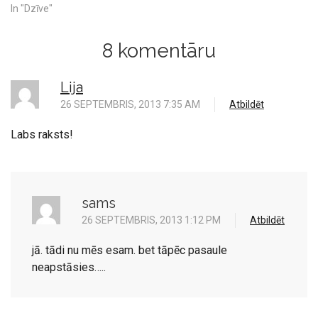
stāstus. Iespējams, vēl
In "Dzīve"
kādam patīk. Tāpēc
pastāstīšu arī mūsējo.
8 komentāru
Mums gan tikko iepazīti
cilvēki parasti jautā – cik ilgi
jūs esat kopā? Kāds no
Lija
mums parasti pasteidzas…
26 SEPTEMBRIS, 2013 7:35 AM
Atbildēt
Labs raksts!
sams
26 SEPTEMBRIS, 2013 1:12 PM
Atbildēt
jā. tādi nu mēs esam. bet tāpēc pasaule
neapstāsies…..