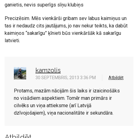
ganietis, nevis superīgs sīņu klubiņs
Precizēsim. Mēs vienkārši gribam sev labus kaimiņus un
tas ir nedaudz cits jautājums, jo nav nekur teikts, ka dabūt
kaimiņos “sakarīgu” ķīnieti būs vienkāršāk kā sakarīgu
latvieti.
kamzolis
30 SEPTEMBRIS, 2013 3:36 PM
Atbildēt
Protams, mazām nācijām šis laiks ir izaicinošāks
no visādiem aspektiem. Tomēr man primārs ir
cilvēks un viņa attieksme (arī Latvijā
dzīvojošajiem), viņa nacionalitāte ir sekundāra.
Atbildēt