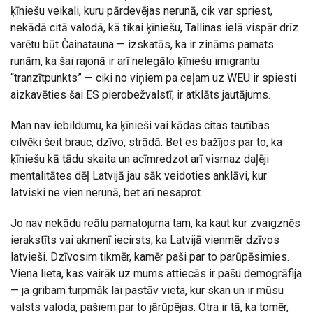
ķīniešu veikali, kuru pārdevējas nerunā, cik var spriest,
nekādā citā valodā, kā tikai ķīniešu, Tallinas ielā vispār drīz
varētu būt Čainatauna — izskatās, ka ir zināms pamats
runām, ka šai rajonā ir arī nelegālo ķīniešu imigrantu
“tranzītpunkts” — ciki no viņiem pa ceļam uz WEU ir spiesti
aizkavēties šai ES pierobežvalstī, ir atklāts jautājums.
Man nav iebildumu, ka ķīnieši vai kādas citas tautības
cilvēki šeit brauc, dzīvo, strādā. Bet es bažījos par to, ka
ķīniešu kā tādu skaita un acīmredzot arī vismaz daļēji
mentalitātes dēļ Latvijā jau sāk veidoties anklāvi, kur
latviski ne vien nerunā, bet arī nesaprot.
Jo nav nekādu reālu pamatojuma tam, ka kaut kur zvaigznēs
ierakstīts vai akmenī iecirsts, ka Latvijā vienmēr dzīvos
latvieši. Dzīvosim tikmēr, kamēr paši par to parūpēsimies.
Viena lieta, kas vairāk uz mums attiecās ir pašu demogrāfija
— ja gribam turpmāk lai pastāv vieta, kur skan un ir mūsu
valsts valoda, pašiem par to jārūpējas. Otra ir tā, ka tomēr,