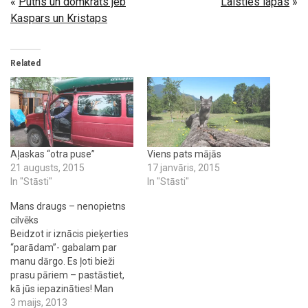
«
Putns un domkrats jeb
Laisties lapās
»
Kaspars un Kristaps
Related
Aļaskas “otra puse”
Viens pats mājās
21 augusts, 2015
17 janvāris, 2015
In "Stāsti"
In "Stāsti"
Mans draugs – nenopietns
cilvēks
Beidzot ir iznācis pieķerties
“parādam”- gabalam par
manu dārgo. Es ļoti bieži
prasu pāriem – pastāstiet,
kā jūs iepazināties! Man
patīk klausīties iepazīšanās
3 maijs, 2013