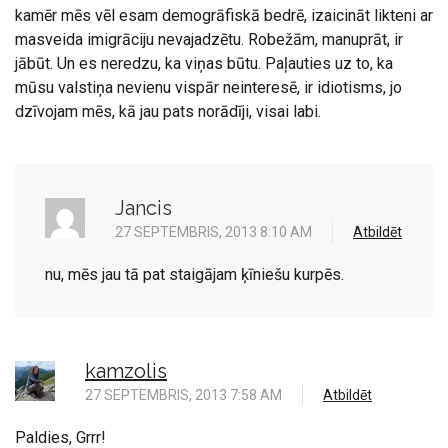
kamēr mēs vēl esam demogrāfiskā bedrē, izaicināt likteni ar
masveida imigrāciju nevajadzētu. Robežām, manuprāt, ir
jābūt. Un es neredzu, ka viņas būtu. Paļauties uz to, ka
mūsu valstiņa nevienu vispār neinteresē, ir idiotisms, jo
dzīvojam mēs, kā jau pats norādīji, visai labi.
Jancis
27 SEPTEMBRIS, 2013 8:10 AM
Atbildēt
nu, mēs jau tā pat staigājam ķīniešu kurpēs.
kamzolis
27 SEPTEMBRIS, 2013 7:58 AM
Atbildēt
Paldies, Grrr!