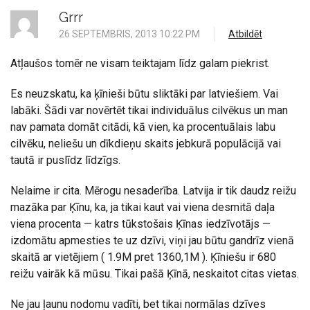
Grrr
26 SEPTEMBRIS, 2013 10:22 PM
Atbildēt
Atļaušos tomēr ne visam teiktajam līdz galam piekrist.
Es neuzskatu, ka ķīnieši būtu sliktāki par latviešiem. Vai
labāki. Šādi var novērtēt tikai individuālus cilvēkus un man
nav pamata domāt citādi, kā vien, ka procentuālais labu
cilvēku, neliešu un dīkdieņu skaits jebkurā populācijā vai
tautā ir puslīdz līdzīgs.
Nelaime ir cita. Mērogu nesaderība. Latvija ir tik daudz reižu
mazāka par Ķīnu, ka, ja tikai kaut vai viena desmitā daļa
viena procenta — katrs tūkstošais Ķīnas iedzīvotājs —
izdomātu apmesties te uz dzīvi, viņi jau būtu gandrīz vienā
skaitā ar vietējiem ( 1.9M pret 1360,1M ). Ķīniešu ir 680
reižu vairāk kā mūsu. Tikai pašā Ķīnā, neskaitot citas vietas.
Ne jau ļaunu nodomu vadīti, bet tikai normālas dzīves