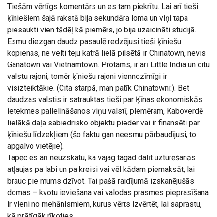
Tiešām vērtīgs komentārs un es tam piekrītu. Lai arī tieši
ķīniešiem šajā rakstā bija sekundāra loma un viņi tapa
piesaukti vien tādēļ kā piemērs, jo bija uzaicināti studijā.
Esmu diezgan daudz pasaulē redzējusi tieši ķīniešu
kopienas, ne velti teju katrā lielā pilsētā ir Chinatown, nevis
Ganatown vai Vietnamtown. Protams, ir arī Little India un citu
valstu rajoni, tomēr ķīniešu rajoni viennozīmīgi ir
visizteiktākie. (Cita starpā, man patīk Chinatowni:). Bet
daudzas valstis ir satrauktas tieši par Ķīnas ekonomiskās
ietekmes palielināšanos viņu valstī, piemēram, Kaboverdē
lielākā daļa sabiedrisko objektu pieder vai ir finansēti par
ķīniešu līdzekļiem (šo faktu gan neesmu pārbaudījusi, to
apgalvo vietējie).
Tapēc es arī neuzskatu, ka vajag tagad dalīt uzturēšanās
atļaujas pa labi un pa kreisi vai vēl kādam piemaksāt, lai
brauc pie mums dzīvot. Tai pašā raidījumā izskanējušās
domas – kvotu ieviešana vai valodas prasmes pieprasīšana
ir vieni no mehānismiem, kurus vērts izvērtēt, lai saprastu,
kā prātīgāk rīkoties.