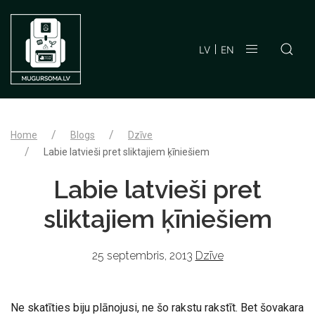
LV
EN
Home
Blogs
Dzīve
Labie latvieši pret sliktajiem ķīniešiem
Labie latvieši pret
sliktajiem ķīniešiem
25 septembris, 2013
Dzīve
Ne skatīties biju plānojusi, ne šo rakstu rakstīt. Bet šovakara