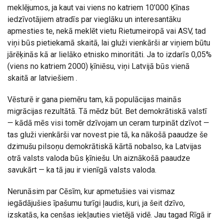
meklējumos, ja kaut vai viens no katriem 10’000 Ķīnas
iedzīvotājiem atradīs par vieglāku un interesantāku
apmesties te, nekā meklēt vietu Rietumeiropā vai ASV, tad
viņi būs pietiekamā skaitā, lai gluži vienkārši ar viņiem būtu
jārēķinās kā ar lielāko etnisko minoritāti. Ja to izdarīs 0,05%
(viens no katriem 2000) ķīniēsu, viņi Latvijā būs vienā
skaitā ar latviešiem .
Vēsturē ir gana piemēru tam, kā populācijas mainās
migrācijas rezultātā. Tā mēdz būt. Bet demokrātiskā valstī
— kādā mēs visi tomēr dzīvojam un ceram turpināt dzīvot —
tas gluži vienkārši var novest pie tā, ka nākošā paaudze še
dzimušu pilsoņu demokrātiskā kārtā nobalso, ka Latvijas
otrā valsts valoda būs ķīniešu. Un aiznākošā paaudze
savukārt — ka tā jau ir vienīgā valsts valoda.
Nerunāsim par Cēsīm, kur apmetušies vai vismaz
iegādājušies īpašumu turīgi ļaudis, kuri, ja šeit dzīvo,
izskatās, ka cenšas iekļauties vietējā vidē. Jau tagad Rīgā ir