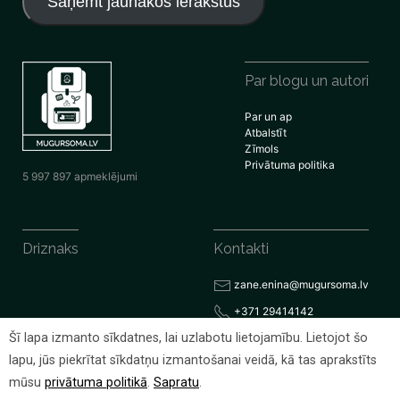
Saņemt jaunākos ierakstus
Par blogu un autori
Par un ap
Atbalstīt
Zīmols
Privātuma politika
5 997 897 apmeklējumi
Driznaks
Kontakti
zane.enina@mugursoma.lv
+371 29414142
Šī lapa izmanto sīkdatnes, lai uzlabotu lietojamību. Lietojot šo
lapu, jūs piekrītat sīkdatņu izmantošanai veidā, kā tas aprakstīts
© 2026 Visas tiesības rezervētas
mūsu
privātuma politikā
.
Sapratu
.