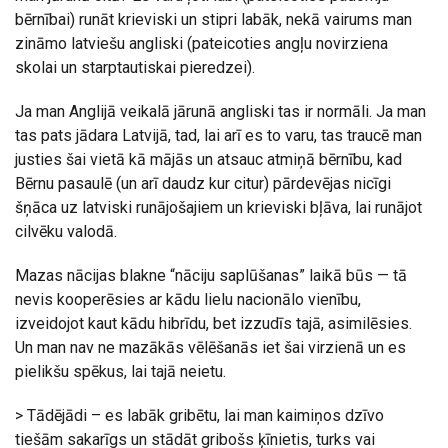
bērnībai) runāt krieviski un stipri labāk, nekā vairums man
zināmo latviešu angliski (pateicoties angļu novirziena
skolai un starptautiskai pieredzei).
Ja man Anglijā veikalā jārunā angliski tas ir normāli. Ja man
tas pats jādara Latvijā, tad, lai arī es to varu, tas traucē man
justies šai vietā kā mājās un atsauc atmiņā bērnību, kad
Bērnu pasaulē (un arī daudz kur citur) pārdevējas nicīgi
šņāca uz latviski runājošajiem un krieviski bļāva, lai runājot
cilvēku valodā.
Mazas nācijas blakne “nāciju saplūšanas” laikā būs — tā
nevis kooperēsies ar kādu lielu nacionālo vienību,
izveidojot kaut kādu hibrīdu, bet izzudīs tajā, asimilēsies.
Un man nav ne mazākās vēlēšanās iet šai virzienā un es
pielikšu spēkus, lai tajā neietu.
> Tādējādi – es labāk gribētu, lai man kaimiņos dzīvo
tiešām sakarīgs un stādāt gribošs ķīnietis, turks vai