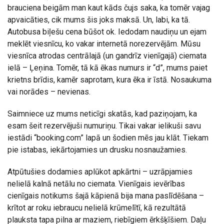
brauciena beigām man kaut kāds čujs saka, ka tomēr vajag
apvaicāties, cik mums šis joks maksā. Un, labi, ka tā.
Autobusa biļešu cena būšot ok. Iedodam naudiņu un ejam
meklēt viesnīcu, ko vakar internetā norezervējām. Mūsu
viesnīca atrodas centrālajā (un gandrīz vienīgajā) ciemata
ielā – Ļeņina. Tomēr, tā kā ēkas numurs ir “d”, mums paiet
krietns brīdis, kamēr saprotam, kura ēka ir īstā. Nosaukuma
vai norādes – nevienas.
Saimniece uz mums neticīgi skatās, kad paziņojam, ka
esam šeit rezervējuši numuriņu. Tikai vakar ielikuši savu
iestādi “booking.com” lapā un šodien mēs jau klāt. Tiekam
pie istabas, iekārtojamies un drusku nosnaužamies.
Atpūtušies dodamies aplūkot apkārtni – uzrāpjamies
nelielā kalnā netālu no ciemata. Vienīgais ievērības
cienīgais notikums šajā kāpienā bija mana paslīdēšana –
krītot ar roku iebraucu nelielā krūmelītī, kā rezultātā
plauksta tapa pilna ar maziem, riebīgiem ērkšķīšiem. Daļu