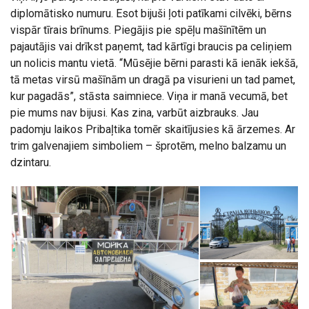
diplomātisko numuru. Esot bijuši ļoti patīkami cilvēki, bērns
vispār tīrais brīnums. Piegājis pie spēļu mašīnītēm un
pajautājis vai drīkst paņemt, tad kārtīgi braucis pa celiņiem
un nolicis mantu vietā. “Mūsējie bērni parasti kā ienāk iekšā,
tā metas virsū mašīnām un dragā pa visurieni un tad pamet,
kur pagadās”, stāsta saimniece. Viņa ir manā vecumā, bet
pie mums nav bijusi. Kas zina, varbūt aizbrauks. Jau
padomju laikos Pribaļtika tomēr skaitījusies kā ārzemes. Ar
trim galvenajiem simboliem – šprotēm, melno balzamu un
dzintaru.