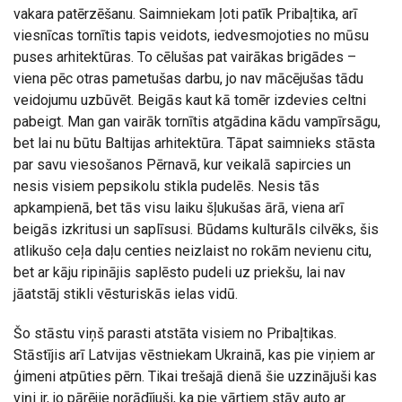
vakara patērzēšanu. Saimniekam ļoti patīk Pribaļtika, arī
viesnīcas tornītis tapis veidots, iedvesmojoties no mūsu
puses arhitektūras. To cēlušas pat vairākas brigādes –
viena pēc otras pametušas darbu, jo nav mācējušas tādu
veidojumu uzbūvēt. Beigās kaut kā tomēr izdevies celtni
pabeigt. Man gan vairāk tornītis atgādina kādu vampīrsāgu,
bet lai nu būtu Baltijas arhitektūra. Tāpat saimnieks stāsta
par savu viesošanos Pērnavā, kur veikalā sapircies un
nesis visiem pepsikolu stikla pudelēs. Nesis tās
apkampienā, bet tās visu laiku šļukušas ārā, viena arī
beigās izkritusi un saplīsusi. Būdams kulturāls cilvēks, šis
atlikušo ceļa daļu centies neizlaist no rokām nevienu citu,
bet ar kāju ripinājis saplēsto pudeli uz priekšu, lai nav
jāatstāj stikli vēsturiskās ielas vidū.
Šo stāstu viņš parasti atstāta visiem no Pribaļtikas.
Stāstījis arī Latvijas vēstniekam Ukrainā, kas pie viņiem ar
ģimeni atpūties pērn. Tikai trešajā dienā šie uzzinājuši kas
viņi ir, jo pārējie norādījuši, ka pie vārtiem stāv auto ar