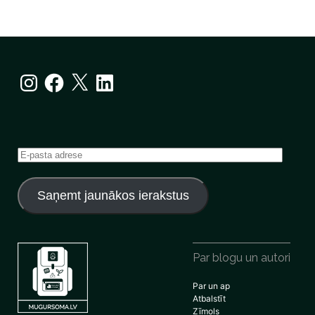
Instagram
Facebook
X
LinkedIn
E-
pasta
adrese
Saņemt jaunākos ierakstus
Par blogu un autori
Par un ap
Atbalstīt
Zīmols