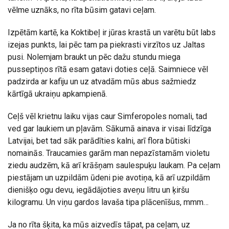
vēlme uznāks, no rīta būsim gatavi ceļam.
Izpētām kartē, ka Koktibeļ ir jūras krastā un varētu būt labs
izejas punkts, lai pēc tam pa piekrasti virzītos uz Jaltas
pusi. Nolemjam braukt un pēc dažu stundu miega
pusseptiņos rītā esam gatavi doties ceļā. Saimniece vēl
padzirda ar kafiju un uz atvadām mūs abus sažmiedz
kārtīgā ukraiņu apkampienā.
Ceļš vēl krietnu laiku vijas caur Simferopoles nomali, tad
ved gar laukiem un pļavām. Sākumā ainava ir visai līdzīga
Latvijai, bet tad sāk parādīties kalni, arī flora būtiski
nomainās. Traucamies garām man nepazīstamām violetu
ziedu audzēm, kā arī krāšņam saulespuķu laukam. Pa ceļam
piestājam un uzpildām ūdeni pie avotiņa, kā arī uzpildām
dienišķo ogu devu, iegādājoties aveņu litru un ķiršu
kilogramu. Un viņu gardos lavaša tipa plācenīšus, mmm…
Ja no rīta šķita, ka mūs aizvedīs tāpat, pa ceļam, uz