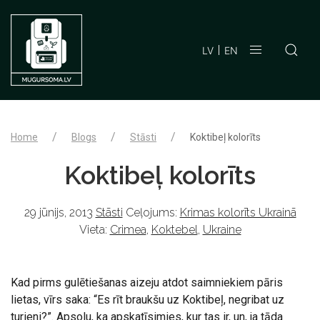
LV
EN
Home
Blogs
Stāsti
Koktibeļ kolorīts
Koktibeļ kolorīts
29 jūnijs, 2013
Stāsti
Ceļojums:
Krimas kolorīts Ukrainā
Vieta:
Crimea
,
Koktebel
,
Ukraine
Kad pirms gulētiešanas aizeju atdot saimniekiem pāris
lietas, vīrs saka: “Es rīt braukšu uz Koktibeļ, negribat uz
turieni?”. Apsolu, ka apskatīsimies, kur tas ir, un, ja tāda