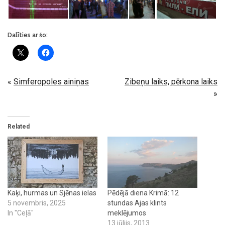
Dalīties ar šo:
«
Simferopoles ainiņas
Zibeņu laiks, pērkona laiks
»
Related
Kaķi, hurmas un Sjēnas ielas
Pēdējā diena Krimā: 12
5 novembris, 2025
stundas Ajas klints
In "Ceļā"
meklējumos
13 jūlijs, 2013