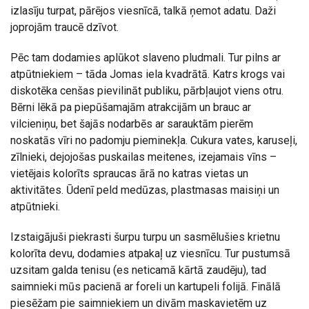
izlasīju turpat, pārējos viesnīcā, talkā ņemot adatu. Daži
joprojām traucē dzīvot.
Pēc tam dodamies aplūkot slaveno pludmali. Tur pilns ar
atpūtniekiem – tāda Jomas iela kvadrātā. Katrs krogs vai
diskotēka cenšas pievilināt publiku, pārbļaujot viens otru.
Bērni lēkā pa piepūšamajām atrakcijām un brauc ar
vilcieniņu, bet šajās nodarbēs ar sarauktām pierēm
noskatās vīri no padomju pieminekļa. Cukura vates, karuseļi,
zīlnieki, dejojošas puskailas meitenes, izejamais vīns –
vietējais kolorīts spraucas ārā no katras vietas un
aktivitātes. Ūdenī peld medūzas, plastmasas maisiņi un
atpūtnieki.
Izstaigājuši piekrasti šurpu turpu un sasmēlušies krietnu
kolorīta devu, dodamies atpakaļ uz viesnīcu. Tur pustumsā
uzsitam galda tenisu (es neticamā kārtā zaudēju), tad
saimnieki mūs pacienā ar foreli un kartupeli folijā. Finālā
piesēžam pie saimniekiem un divām maskavietēm uz