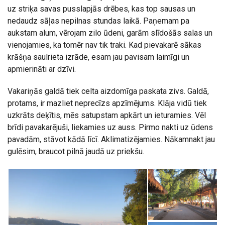
uz striķa savas pusslapjās drēbes, kas top sausas un
nedaudz sāļas nepilnas stundas laikā. Paņemam pa
aukstam alum, vērojam zilo ūdeni, garām slīdošās salas un
vienojamies, ka tomēr nav tik traki. Kad pievakarē sākas
krāšņa saulrieta izrāde, esam jau pavisam laimīgi un
apmierināti ar dzīvi.
Vakariņās galdā tiek celta aizdomīga paskata zivs. Galdā,
protams, ir mazliet neprecīzs apzīmējums. Klāja vidū tiek
uzkrāts deķītis, mēs satupstam apkārt un ieturamies. Vēl
brīdi pavakarējuši, liekamies uz auss. Pirmo nakti uz ūdens
pavadām, stāvot kādā līcī. Aklimatizējamies. Nākamnakt jau
gulēsim, braucot pilnā jaudā uz priekšu.