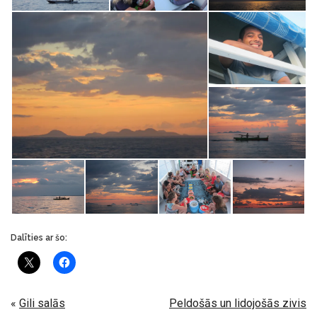
Dalīties ar šo:
«
Gili salās
Peldošās un lidojošās zivis