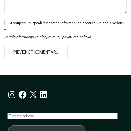
Apstiprinu augstāk redzamās informācijas apstrādi un saglabāšanu.
*
Vairāk informācijas meklējiet mūsu privātuma politikā.
Instagram
Facebook
X
LinkedIn
E-
pasta
adrese