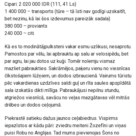
Cipari: 2 020 000 IDR (111, 41 Ls)
1 400 000 – transports (tūre – tā īsti nav godīgi uzskaitīt,
bet nezinu, kā lai šos izdevumus pareizāk sadala)
380 000 – proviants
240 000 – citi
Kā es to modinātājpulksteni vakar esmu uzlikusi, nesaprotu.
Pamostos par vēlu, lai apbrauktu ap salu ar velosipēdu, bet
par agru, lai jau dotos uz kuģi. Tomēr nolemju vismaz
mazliet pabraukties. Sakrāmējos, paķeru vienu no viesnīcas
čīkstošajiem lūžņiem, un dodos izbraucienā. Vairums tūristu
pēc vakardienas uzdzīves saldi guļ un rīta saules apspīdētā
sala izskatās dikti mīlīga. Pabraukājusi nepilnu stundu,
atgriežos viesnīcā, savācu no veļas mazgātavas vēl mitrās
drēbes un dodos ceļojumā.
Piekrastē satieku dažus jaunos ceļabiedrus. Vispirms
iepazīstos ar kādu pāri: zviedru meiteni Žozefīni un viņas
puisi Robu no Anglijas. Tad mums pievienojas Šons no