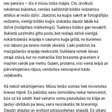
nav pareizs – šīs ir mūsu īstās mājas. Citi, izvilkuši
reklāmas bukletus, cenšas salīdzināt bildēs redzamos
attēlus ar reālo dzīvi. Jāatzīst, ka kuģis sakrīt ar fotogrāfijās
redzamo, vienīgi bildēs kuģis izskatās daudz labāk kā
dzīvē (nolāpītais mārketings). Tualetes bildes gan nesakrīt.
Bukletā uzzīmēts glīts pods, bet reālajā dzīvē vienīgā
nokārtošanās iespēja ir caurums kuģa grīdā, no kurienes
visi labumi pa taisno nonāk okeānā. Lieki piebilst, ka
mazgāšanās iespēja neeksistē. Gulēšana notiek laivas
otrajā stāvā, kur no matracīša līdz brezenta griestiem ir
mazliet vairāk par metru. Guļam, protams, visi vienā telpā un
pārvietojamies rāpus, cenšoties nenospiest kādu
ceļabiedru.
Kā nebūt iekārtojamies. Mūsu lielās somas tiek novietotas
kravas tilpnē. Es palūdzu savu čemodānu nekur nenovietot,
būs uz kā sēdēt. Kad vairums somu pazudušas no klāja un
ļautiņi izklīduši pa laivu, vairs neizskatās tik briesmīgi.
Daudzi atguļas un ieslīgst pēcpusdienas snaudā. Es izkaru