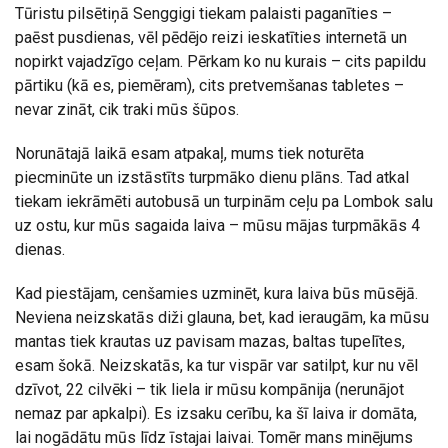
Tūristu pilsētiņā Senggigi tiekam palaisti paganīties –
paēst pusdienas, vēl pēdējo reizi ieskatīties internetā un
nopirkt vajadzīgo ceļam. Pērkam ko nu kurais – cits papildu
pārtiku (kā es, piemēram), cits pretvemšanas tabletes –
nevar zināt, cik traki mūs šūpos.
Norunātajā laikā esam atpakaļ, mums tiek noturēta
piecminūte un izstāstīts turpmāko dienu plāns. Tad atkal
tiekam iekrāmēti autobusā un turpinām ceļu pa Lombok salu
uz ostu, kur mūs sagaida laiva – mūsu mājas turpmākās 4
dienas.
Kad piestājam, cenšamies uzminēt, kura laiva būs mūsējā.
Neviena neizskatās diži glauna, bet, kad ieraugām, ka mūsu
mantas tiek krautas uz pavisam mazas, baltas tupelītes,
esam šokā. Neizskatās, ka tur vispār var satilpt, kur nu vēl
dzīvot, 22 cilvēki – tik liela ir mūsu kompānija (nerunājot
nemaz par apkalpi). Es izsaku cerību, ka šī laiva ir domāta,
lai nogādātu mūs līdz īstajai laivai. Tomēr mans minējums