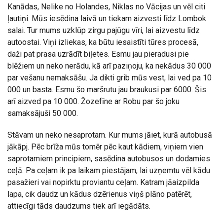
Kanādas, Nelike no Holandes, Niklas no Vācijas un vēl citi
ļautiņi. Mūs iesēdina laivā un tiekam aizvesti līdz Lombok
salai. Tur mums uzklūp zirgu pajūgu vīri, lai aizvestu līdz
autoostai. Viņi izliekas, ka būtu iesaistīti tūres procesā,
daži pat prasa uzrādīt biļetes. Esmu jau pieradusi pie
blēžiem un neko nerādu, kā arī paziņoju, ka nekādus 30 000
par vešanu nemaksāšu. Ja dikti grib mūs vest, lai ved pa 10
000 un basta. Esmu šo maršrutu jau braukusi par 6000. Šis
arī aizved pa 10 000. Žozefīne ar Robu par šo joku
samaksājuši 50 000.
Stāvam un neko nesaprotam. Kur mums jāiet, kurā autobusā
jākāpj. Pēc brīža mūs tomēr pēc kaut kādiem, viņiem vien
saprotamiem principiem, sasēdina autobusos un dodamies
ceļā. Pa ceļam ik pa laikam piestājam, lai uzņemtu vēl kādu
pasažieri vai nopirktu proviantu ceļam. Katram jāaizpilda
lapa, cik daudz un kādus dzērienus viņš plāno patērēt,
attiecīgi tāds daudzums tiek arī iegādāts.