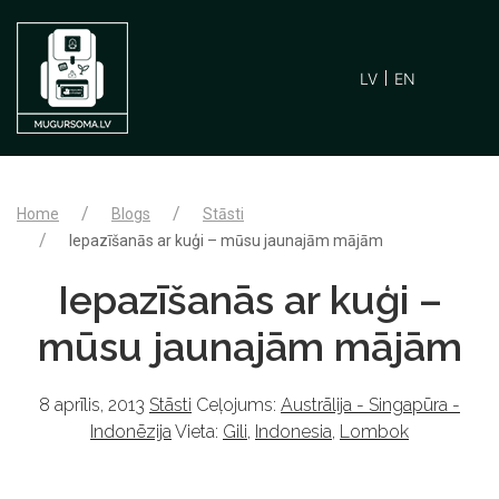
LV
EN
Home
Blogs
Stāsti
Iepazīšanās ar kuģi – mūsu jaunajām mājām
Iepazīšanās ar kuģi –
mūsu jaunajām mājām
8 aprīlis, 2013
Stāsti
Ceļojums:
Austrālija - Singapūra -
Indonēzija
Vieta:
Gili
,
Indonesia
,
Lombok