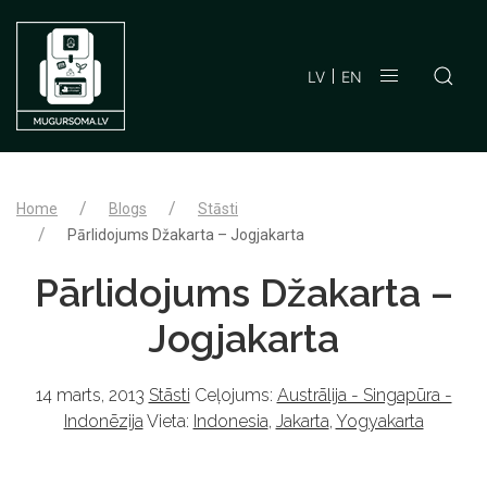
LV
EN
Home
Blogs
Stāsti
Pārlidojums Džakarta – Jogjakarta
Pārlidojums Džakarta –
Jogjakarta
14 marts, 2013
Stāsti
Ceļojums:
Austrālija - Singapūra -
Indonēzija
Vieta:
Indonesia
,
Jakarta
,
Yogyakarta