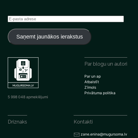
E-
pasta
adrese
Saņemt jaunākos ierakstus
Par blogu un autori
Par un ap
Atbalstīt
Zīmols
Privātuma politika
5 998 048 apmeklējumi
Driznaks
Kontakti
zane.enina@mugursoma.lv