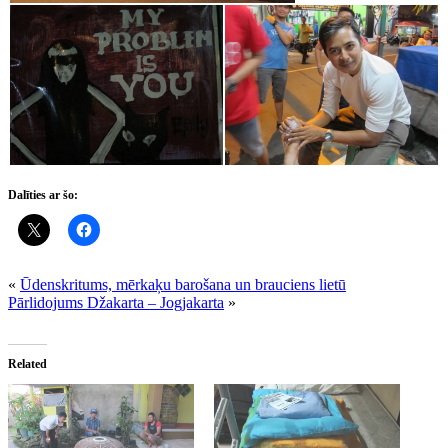
Dalīties ar šo:
«
Ūdenskritums, mērkaķu barošana un brauciens lietū
Pārlidojums Džakarta – Jogjakarta
»
Related