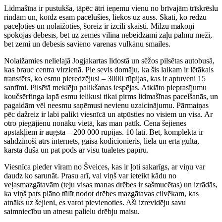
Lidmašīna ir pustukša, tāpēc ātri ieņemu vienu no brīvajām trīskrēslu
rindām un, koīdz esam pacēlušies, liekos uz auss. Skati, ko redzu
paceļoties un nolaižoties, šoreiz ir izcili skaisti. Milzu mākoņi
spokojas debesīs, bet uz zemes vilina nebeidzami zaļu palmu meži,
bet zemi un debesis savieno varenas vulkānu smailes.
Nolaižamies nelielajā Jogjakartas lidostā un sēžos pilsētas autobusā,
kas brauc centra virzienā. Pie sevis domāju, ka šis laikam ir lētākais
transfērs, ko esmu pieredzējusi – 3000 rūpijas, kas ir aptuveni 15
santīmi. Pilsētā meklēju palikšanas iespējas. Atklāto pieprasījumu
koučsērfinga lapā esmu ielikusi tikai pirms lidmašīnas pacelšanās, un
pagaidām vēl neesmu saņēmusi nevienu uzaicinājumu. Pārmaiņas
pēc dažreiz ir labi palikt viesnīcā un atpūsties no visiem un visa. Ar
otro piegājienu nonāku vietā, kas man patīk. Cena šejienes
apstākļiem ir augsta – 200 000 rūpijas. 10 lati. Bet, komplektā ir
salīdzinoši ātrs internets, gaisa kodicionieris, liela un ērta gulta,
karsta duša un pat pods ar visu tualetes papīru.
Viesnīca pieder vīram no Šveices, kas ir ļoti sakarīgs, ar viņu var
daudz ko sarunāt. Prasu arī, vai viņš var ieteikt kādu no
veļasmazgātavām (teju visas manas drēbes ir sašmucētas) un izrādās,
ka viņš pats plāno tūlīt nodot drēbes mazgātavas cilvēkam, kas
atnāks uz šejieni, es varot pievienoties. Aši izrevidēju savu
saimniecību un atnesu palielu drēbju maisu.