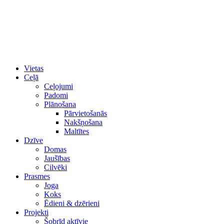
Vietas
Ceļā
Ceļojumi
Padomi
Plānošana
Pārvietošanās
Nakšņošana
Maltītes
Dzīve
Domas
Jaušības
Cilvēki
Prasmes
Joga
Koks
Ēdieni & dzērieni
Projekti
Šobrīd aktīvie