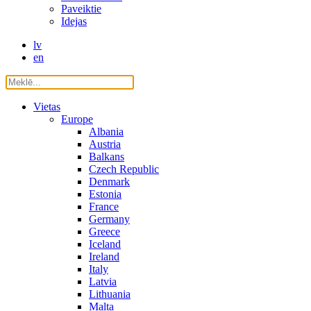
Paveiktie
Idejas
lv
en
Vietas
Europe
Albania
Austria
Balkans
Czech Republic
Denmark
Estonia
France
Germany
Greece
Iceland
Ireland
Italy
Latvia
Lithuania
Malta