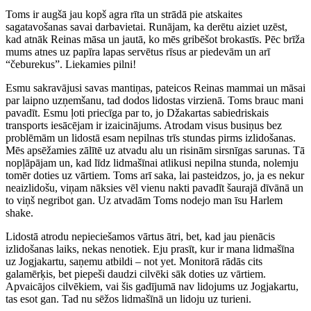
Toms ir augšā jau kopš agra rīta un strādā pie atskaites
sagatavošanas savai darbavietai. Runājam, ka derētu aiziet uzēst,
kad atnāk Reinas māsa un jautā, ko mēs gribēšot brokastīs. Pēc brīža
mums atnes uz papīra lapas servētus rīsus ar piedevām un arī
“čeburekus”. Liekamies pilni!
Esmu sakravājusi savas mantiņas, pateicos Reinas mammai un māsai
par laipno uzņemšanu, tad dodos lidostas virzienā. Toms brauc mani
pavadīt. Esmu ļoti priecīga par to, jo Džakartas sabiedriskais
transports iesācējam ir izaicinājums. Atrodam visus busiņus bez
problēmām un lidostā esam nepilnas trīs stundas pirms izlidošanas.
Mēs apsēžamies zālītē uz atvadu alu un risinām sirsnīgas sarunas. Tā
nopļāpājam un, kad līdz lidmašīnai atlikusi nepilna stunda, nolemju
tomēr doties uz vārtiem. Toms arī saka, lai pasteidzos, jo, ja es nekur
neaizlidošu, viņam nāksies vēl vienu nakti pavadīt šaurajā dīvānā un
to viņš negribot gan. Uz atvadām Toms nodejo man īsu Harlem
shake.
Lidostā atrodu nepieciešamos vārtus ātri, bet, kad jau pienācis
izlidošanas laiks, nekas nenotiek. Eju prasīt, kur ir mana lidmašīna
uz Jogjakartu, saņemu atbildi – not yet. Monitorā rādās cits
galamērķis, bet piepeši daudzi cilvēki sāk doties uz vārtiem.
Apvaicājos cilvēkiem, vai šis gadījumā nav lidojums uz Jogjakartu,
tas esot gan. Tad nu sēžos lidmašīnā un lidoju uz turieni.