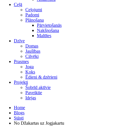
Ceļā
Ceļojumi
Padomi
Plānošana
Pārvietošanās
Nakšņošana
Maltītes
Dzīve
Domas
Jaušības
Cilvēki
Prasmes
Joga
Koks
Ēdieni & dzērieni
Projekti
Šobrīd aktīvie
Paveiktie
Idejas
Home
Blogs
Stāsti
No Džakartas uz Jogjakartu