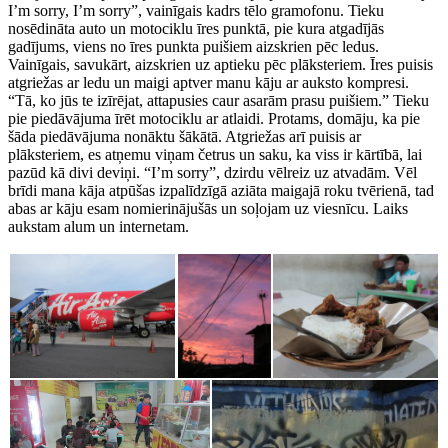
I’m sorry, I’m sorry”, vainīgais kadrs tēlo gramofonu. Tieku
nosēdināta auto un motociklu īres punktā, pie kura atgadījās
gadījums, viens no īres punkta puišiem aizskrien pēc ledus.
Vainīgais, savukārt, aizskrien uz aptieku pēc plāksteriem. Īres puisis
atgriežas ar ledu un maigi aptver manu kāju ar auksto kompresi.
“Tā, ko jūs te izīrējat, attapusies caur asarām prasu puišiem.” Tieku
pie piedāvājuma īrēt motociklu ar atlaidi. Protams, domāju, ka pie
šāda piedāvājuma nonāktu šākātā. Atgriežas arī puisis ar
plāksteriem, es atņemu viņam četrus un saku, ka viss ir kārtībā, lai
pazūd kā divi deviņi. “I’m sorry”, dzirdu vēlreiz uz atvadām. Vēl
brīdi mana kāja atpūšas izpalīdzīgā aziāta maigajā roku tvērienā, tad
abas ar kāju esam nomierinājušās un soļojam uz viesnīcu. Laiks
aukstam alum un internetam.