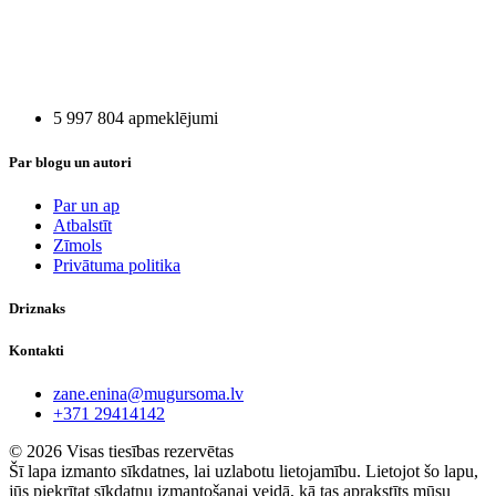
5 997 804 apmeklējumi
Par blogu un autori
Par un ap
Atbalstīt
Zīmols
Privātuma politika
Driznaks
Kontakti
zane.enina@mugursoma.lv
+371 29414142
© 2026 Visas tiesības rezervētas
Šī lapa izmanto sīkdatnes, lai uzlabotu lietojamību. Lietojot šo lapu,
jūs piekrītat sīkdatņu izmantošanai veidā, kā tas aprakstīts mūsu