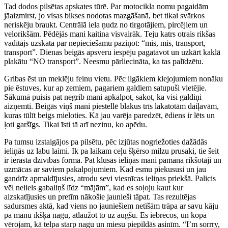
Tad dodos pilsētas apskates tūrē. Par motocikla nomu pagaidām
jāaizmirst, jo visas bikses nodotas mazgāšanā, bet tikai svārkos
neriskēju braukt. Centrālā iela ņudz no tirgotājiem, pircējiem un
velorikšām. Pēdējās mani kaitina visvairāk. Teju katrs otrais rikšas
vadītājs uzskata par nepieciešamu paziņot: “mis, mis, transport,
transport”. Dienas beigās apsveru iespēju pagatavot un uzkārt kaklā
plakātu “NO transport”. Neesmu pārliecināta, ka tas palīdzētu.
Gribas ēst un meklēju feinu vietu. Pēc ilgākiem klejojumiem nonāku
pie ēstuves, kur ap zemiem, pagariem galdiem satupuši vietējie.
Sākumā puisis pat negrib mani apkalpot, sakot, ka visi galdiņi
aizņemti. Beigās viņš mani piestellē blakus trīs lakatotām daiļavām,
kuras tūlīt beigs mieloties. Kā jau varēja paredzēt, ēdiens ir lēts un
ļoti garšīgs. Tikai īsti tā arī nezinu, ko apēdu.
Pa tumsu izstaigājos pa pilsētu, pēc izjūtas nogriežoties dažādās
ieliņās uz labu laimi. Ik pa laikam ceļu šķērso milzu prusaki, tie šeit
ir ierasta dzīvības forma. Pat klusās ieliņās mani pamana rikšotāji un
uzmācas ar saviem pakalpojumiem. Kad esmu piekususi un jau
gandrīz apmaldījusies, atrodu sevi viesnīcas ieliņas priekšā. Palicis
vēl neliels gabaliņš līdz “mājām”, kad es soļoju kaut kur
aizskatījusies un pretīm nākošie jaunieši tāpat. Tas rezultējas
sadursmes aktā, kad viens no jauniešiem netīšām trāpa ar savu kāju
pa manu īkšķa nagu, atlaužot to uz augšu. Es iebrēcos, un kopā
vērojam, kā telpa starp nagu un miesu piepildās asinīm. “I’m sorrry,