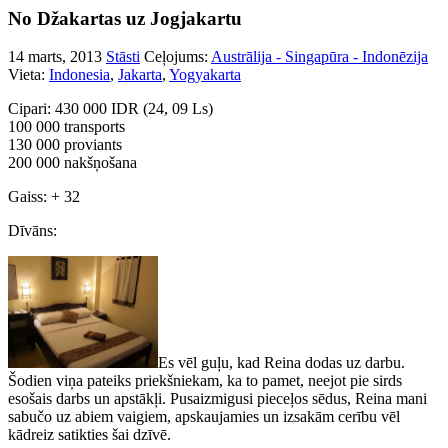
No Džakartas uz Jogjakartu
14 marts, 2013
Stāsti
Ceļojums:
Austrālija - Singapūra - Indonēzija
Vieta:
Indonesia
,
Jakarta
,
Yogyakarta
Cipari: 430 000 IDR (24, 09 Ls)
100 000 transports
130 000 proviants
200 000 nakšņošana
Gaiss: + 32
Dīvāns:
Es vēl guļu, kad Reina dodas uz darbu.
Šodien viņa pateiks priekšniekam, ka to pamet, neejot pie sirds
esošais darbs un apstākļi. Pusaizmigusi pieceļos sēdus, Reina mani
sabučo uz abiem vaigiem, apskaujamies un izsakām cerību vēl
kādreiz satikties šai dzīvē.