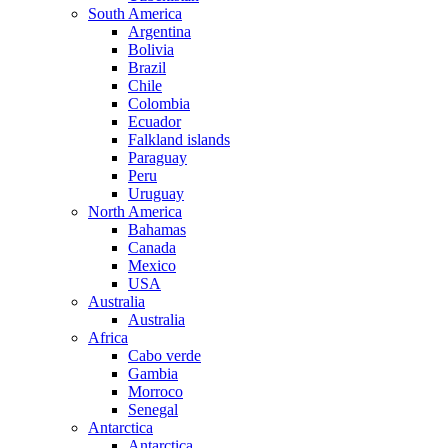
South America
Argentina
Bolivia
Brazil
Chile
Colombia
Ecuador
Falkland islands
Paraguay
Peru
Uruguay
North America
Bahamas
Canada
Mexico
USA
Australia
Australia
Africa
Cabo verde
Gambia
Morroco
Senegal
Antarctica
Antarctica