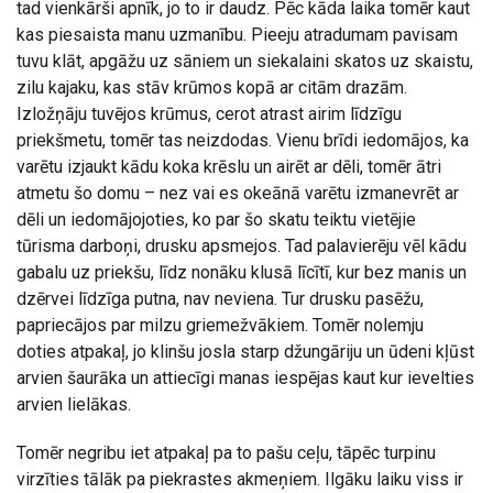
tad vienkārši apnīk, jo to ir daudz. Pēc kāda laika tomēr kaut
kas piesaista manu uzmanību. Pieeju atradumam pavisam
tuvu klāt, apgāžu uz sāniem un siekalaini skatos uz skaistu,
zilu kajaku, kas stāv krūmos kopā ar citām drazām.
Izložņāju tuvējos krūmus, cerot atrast airim līdzīgu
priekšmetu, tomēr tas neizdodas. Vienu brīdi iedomājos, ka
varētu izjaukt kādu koka krēslu un airēt ar dēli, tomēr ātri
atmetu šo domu – nez vai es okeānā varētu izmanevrēt ar
dēli un iedomājojoties, ko par šo skatu teiktu vietējie
tūrisma darboņi, drusku apsmejos. Tad palavierēju vēl kādu
gabalu uz priekšu, līdz nonāku klusā līcītī, kur bez manis un
dzērvei līdzīga putna, nav neviena. Tur drusku pasēžu,
papriecājos par milzu griemežvākiem. Tomēr nolemju
doties atpakaļ, jo klinšu josla starp džungāriju un ūdeni kļūst
arvien šaurāka un attiecīgi manas iespējas kaut kur ievelties
arvien lielākas.
Tomēr negribu iet atpakaļ pa to pašu ceļu, tāpēc turpinu
virzīties tālāk pa piekrastes akmeņiem. Ilgāku laiku viss ir