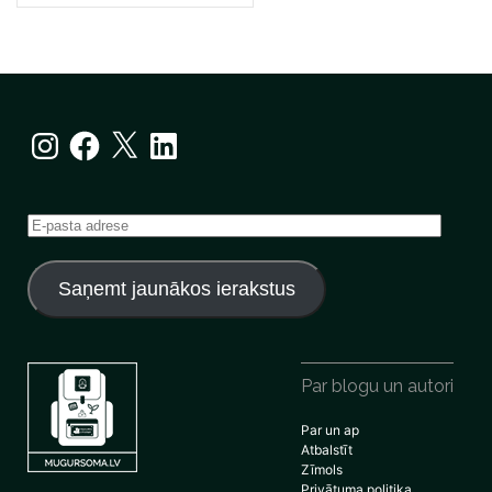
Instagram
Facebook
X
LinkedIn
E-
pasta
adrese
Saņemt jaunākos ierakstus
Par blogu un autori
Par un ap
Atbalstīt
Zīmols
Privātuma politika