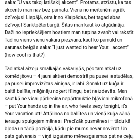
saka: “U vas takoj latišskij akcent”. Protams, atzīstu, ka tas
akcents man nav bez pamata. Viena no meitenēm agrāk
dzīvojusi Liepājā, otra ir no Klaipēdas, bet tagad abas
dzīvojot Sanktpēterburgā. Šitas man kaut ko atgādināja.
Daži no iepriekšējiem hostiem man turpina zvanīt vai rakstīt.
Tad nu viens vienu vakara piezvana, kaut ko pamuld un
sarunas beigās saka: “I just wanted to hear Your… accent”
(how cool is that?).
Tad atkal aizeju smalkajās vakariņās, pēc tam atkal uz
komēdijšovu – 4 jauni aktieri demostrē pa pusei iestudētas,
pa pusei improvizētas ainiņas, ir labi. Šonakt uz kuģa ir
baltā ballīte, mēģināju noķert fīlingu, bet neizdevās. Man
kaut kā ne visai pārliecina nepārtrauktie bļāvieni mikrofonā
– put Your hands up in the air, who feels sexy tonight, it’s
Your vacation utt! Attālinos no ballītes un vienā kuģa sānā
ieraugu spulgojam mēnesi. Precīzāk pusmēnesi – tādu kā
bļoda un tādā pozīcijā, kādu pie mums nevar novērot. Un
pats galvenais – viņš izgaismo mēnesgaismas pat ne ceļu,