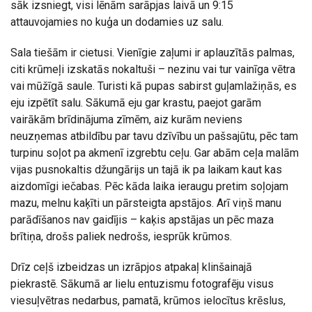
sāk izsniegt, visi lēnām sarāpjas laivā un 9:15
attauvojamies no kuģa un dodamies uz salu.
Sala tiešām ir cietusi. Vienīgie zaļumi ir aplauzītās palmas,
citi krūmeļi izskatās nokaltuši – nezinu vai tur vainīga vētra
vai mūžīgā saule. Turisti kā pupas sabirst guļamlažiņās, es
eju izpētīt salu. Sākumā eju gar krastu, paejot garām
vairākām brīdinājuma zīmēm, aiz kurām neviens
neuzņemas atbildību par tavu dzīvību un pašsajūtu, pēc tam
turpinu soļot pa akmenī izgrebtu ceļu. Gar abām ceļa malām
vijas pusnokaltis džungārijs un tajā ik pa laikam kaut kas
aizdomīgi iečabas. Pēc kāda laika ieraugu pretim soļojam
mazu, melnu kaķīti un pārsteigta apstājos. Arī viņš manu
parādīšanos nav gaidījis – kaķis apstājas un pēc maza
brītiņa, drošs paliek nedrošs, iesprūk krūmos.
Drīz ceļš izbeidzas un izrāpjos atpakaļ klinšainajā
piekrastē. Sākumā ar lielu entuzismu fotografēju visus
viesuļvētras nedarbus, pamatā, krūmos ielocītus krēslus,