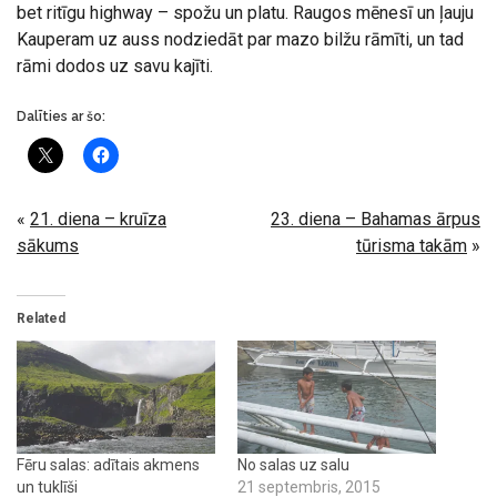
bet ritīgu highway – spožu un platu. Raugos mēnesī un ļauju
Kauperam uz auss nodziedāt par mazo bilžu rāmīti, un tad
rāmi dodos uz savu kajīti.
Dalīties ar šo:
«
21. diena – kruīza
23. diena – Bahamas ārpus
sākums
tūrisma takām
»
Related
Fēru salas: adītais akmens
No salas uz salu
un tuklīši
21 septembris, 2015