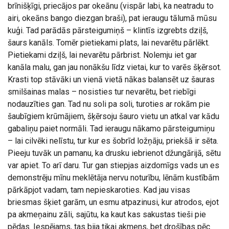
brīnišķīgi, priecājos par okeānu (vispār labi, ka neatradu to
airi, okeāns bango diezgan braši), pat ieraugu tālumā mūsu
kuģi. Tad parādās pārsteigumiņš – klintīs izgrebts dziļš,
šaurs kanāls. Tomēr pietiekami plats, lai nevarētu pārlēkt.
Pietiekami dziļš, lai nevarētu pārbrist. Nolemju iet gar
kanāla malu, gan jau nonākšu līdz vietai, kur to varēs šķērsot.
Krasti top stāvāki un vienā vietā nākas balansēt uz šauras
smilšainas malas – nosisties tur nevarētu, bet riebīgi
nodauzīties gan. Tad nu soli pa soli, turoties ar rokām pie
šaubīgiem krūmājiem, šķērsoju šauro vietu un atkal var kādu
gabaliņu paiet normāli. Tad ieraugu nākamo pārsteigumiņu
– lai cilvēki nelīstu, tur kur es šobrīd ložņāju, priekšā ir sēta.
Pieeju tuvāk un pamanu, ka drusku iebrienot džungārijā, sētu
var apiet. To arī daru. Tur gan stiepjas aizdomīgs vads un es
demonstrēju mīnu meklētāja nervu noturību, lēnām kustībām
pārkāpjot vadam, tam nepieskaroties. Kad jau visas
briesmas šķiet garām, un esmu atpazinusi, kur atrodos, ejot
pa akmeņainu zāli, sajūtu, ka kaut kas sakustas tieši pie
pēdas. Iespējams, tas bija tikai akmens, bet drošības pēc