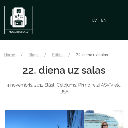
LV
EN
Home
Blogs
Stāsti
22. diena uz salas
22. diena uz salas
4 novembris, 2012
Stāsti
Ceļojums:
Pirmo reizi ASV
Vieta:
USA