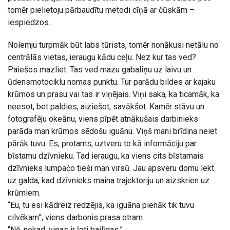
tomēr pielietoju pārbaudītu metodi cīņā ar čūskām –
iespiedzos.
Nolemju turpmāk būt labs tūrists, tomēr nonākusi netālu no
centrālās vietas, ieraugu kādu ceļu. Nez kur tas ved?
Paiešos mazliet. Tas ved mazu gabaliņu uz laivu un
ūdensmotociklu nomas punktu. Tur parādu bildes ar kajaku
krūmos un prasu vai tas ir viņējais. Viņi saka, ka ticamāk, ka
neesot, bet paldies, aiziešot, savākšot. Kamēr stāvu un
fotografēju okeānu, viens pīpēt atnākušais darbinieks
parāda man krūmos sēdošu iguānu. Viņš mani brīdina neiet
pārāk tuvu. Es, protams, uztveru to kā informāciju par
bīstamu dzīvnieku. Tad ieraugu, ka viens cits bīstamais
dzīvnieks lumpačo tieši man virsū. Jau apsveru domu lekt
uz galda, kad dzīvnieks maina trajektoriju un aizskrien uz
krūmiem.
“Eu, tu esi kādreiz redzējis, ka iguāna pienāk tik tuvu
cilvēkam”, viens darbonis prasa otram.
“Nē, nekad, viņas ir ļoti bailīgas.”