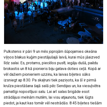
Pulkstenis ir pāri 9 un mēs joprojām šūpojamies okeāna
viļņos blakus kuģim piestājušajā laivā, kurai mūs jāaizved
līdz salai. Es, protams, piecēlos pus8, iegāju dušā, paēdu
brokastis un 8 kā pionieris biju gatava doties ceļā. Kopā ar
vēl dažiem pionieriem uzzinu, ka laivas biļetes sāks
izsniegt ap 8.30. Pa skaļruni tiek paziņots, ka šī ir pirmā
kruīza piestāšana šajā salā pēc Sendijas un, ka viesuļvētra
pamatīgi nopostījusi salu. Lai arī salas brigāde esot
strādājusi melnām mutēm, lai visu atjaunotu, tiek lūgts
piedot, ja kaut kas tomēr vēl nestrādās. 8:45 biļetes tiešām