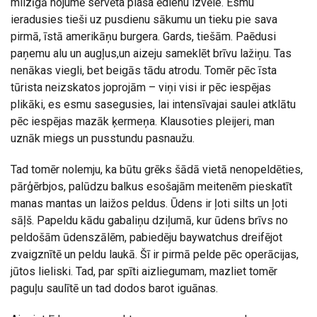
milzīgā nojumē servēta plaša ēdienu izvēle. Esmu
ieradusies tieši uz pusdienu sākumu un tieku pie sava
pirmā, īstā amerikāņu burgera. Gards, tiešām. Paēdusi
paņemu alu un augļus,un aizeju sameklēt brīvu lažiņu. Tas
nenākas viegli, bet beigās tādu atrodu. Tomēr pēc īsta
tūrista neizskatos joprojām – viņi visi ir pēc iespējas
plikāki, es esmu sasegusies, lai intensīvajai saulei atklātu
pēc iespējas mazāk ķermeņa. Klausoties pleijeri, man
uznāk miegs un pusstundu pasnaužu.
Tad tomēr nolemju, ka būtu grēks šādā vietā nenopeldēties,
pārģērbjos, palūdzu balkus esošajām meitenēm pieskatīt
manas mantas un laižos peldus. Ūdens ir ļoti silts un ļoti
sāļš. Papeldu kādu gabaliņu dziļumā, kur ūdens brīvs no
peldošām ūdenszālēm, pabiedēju baywatchus dreifējot
zvaigznītē un peldu laukā. Šī ir pirmā pelde pēc operācijas,
jūtos lieliski. Tad, par spīti aizliegumam, mazliet tomēr
paguļu saulītē un tad dodos barot iguānas.