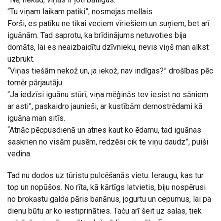
“Tu viņam laikam patiki”, nosmejas mellais.
Forši, es patīku ne tikai veciem vīriešiem un suņiem, bet arī
iguānām. Tad saprotu, ka brīdinājums netuvoties bija
domāts, lai es neaizbaidītu dzīvnieku, nevis viņš man alkst
uzbrukt.
“Viņas tiešām nekož un, ja iekož, nav indīgas?” drošības pēc
tomēr pārjautāju.
“Ja iedzīsi iguānu stūrī, viņa mēģinās tev iesist no sāniem
ar asti”, paskaidro jaunieši, ar kustībām demostrēdami kā
iguāna man sitīs.
“Atnāc pēcpusdienā un atnes kaut ko ēdamu, tad iguānas
saskrien no visām pusēm, redzēsi cik te viņu daudz”, puiši
vedina.
Tad nu dodos uz tūristu pulcēšanās vietu. Ieraugu, kas tur
top un nopūšos. No rīta, kā kārtīgs latvietis, biju nospērusi
no brokastu galda pāris banānus, jogurtu un cepumus, lai pa
dienu būtu ar ko iestiprināties. Taču arī šeit uz salas, tiek