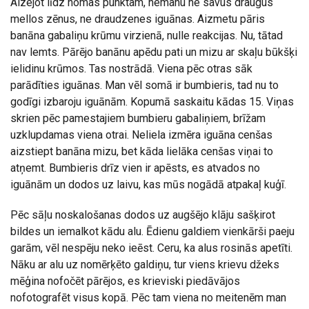
Aizejot līdz nomas punktam, nemanu ne savus draugus
mellos zēnus, ne draudzenes iguānas. Aizmetu pāris
banāna gabaliņu krūmu virzienā, nulle reakcijas. Nu, tātad
nav lemts. Pārējo banānu apēdu pati un mizu ar skaļu būkšķi
ielidinu krūmos. Tas nostrādā. Viena pēc otras sāk
parādīties iguānas. Man vēl somā ir bumbieris, tad nu to
godīgi izbaroju iguānām. Kopumā saskaitu kādas 15. Viņas
skrien pēc pamestajiem bumbieru gabaliņiem, brīžam
uzklupdamas viena otrai. Neliela izmēra iguāna cenšas
aizstiept banāna mizu, bet kāda lielāka cenšas viņai to
atņemt. Bumbieris drīz vien ir apēsts, es atvados no
iguānām un dodos uz laivu, kas mūs nogādā atpakaļ kuģī.
Pēc sāļu noskalošanas dodos uz augšējo klāju sašķirot
bildes un iemalkot kādu alu. Ēdienu galdiem vienkārši paeju
garām, vēl nespēju neko ieēst. Ceru, ka alus rosinās apetīti.
Nāku ar alu uz nomērķēto galdiņu, tur viens krievu džeks
mēģina nofočēt pārējos, es krieviski piedāvājos
nofotografēt visus kopā. Pēc tam viena no meitenēm man