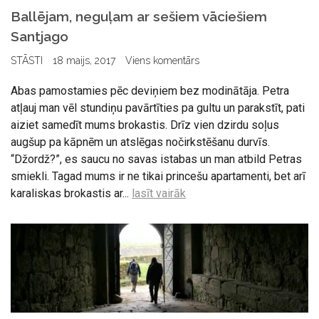
Ballējam, neguļam ar sešiem vāciešiem
Santjago
STĀSTI
18 maijs, 2017
Viens komentārs
Abas pamostamies pēc deviņiem bez modinātāja. Petra
atļauj man vēl stundiņu pavārtīties pa gultu un parakstīt, pati
aiziet samedīt mums brokastis. Drīz vien dzirdu soļus
augšup pa kāpnēm un atslēgas nočirkstēšanu durvīs.
“Džordž?”, es saucu no savas istabas un man atbild Petras
smiekli. Tagad mums ir ne tikai princešu apartamenti, bet arī
karaliskas brokastis ar...
lasīt vairāk