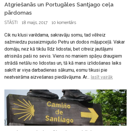
Atgriešanās un Portugāles Santjago ceļa
pārdomas
STĀSTI
18 maijs, 2017
10 komentārs
Cik nu klusi varēdama, sakravāju somu, tad vēlreiz
sažmiedzu pusaizmigušo Petru un dodos mājupceļā. Vakar
domāju, nez kā tikšu līdz lidostai, bet citreiz jautājumi
atrisinās paši no sevis. Viens no maniem spāņu draugiem
strādā netālu no lidostas un, tā kā mans izlidošanas laiks
sakrīt ar viņa darbadienas sākumu, esmu tikusi pie
neatvairāma aizvešanas piedāvājuma. Ar...
lasīt vairāk