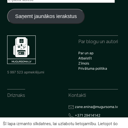
pasta
adrese
Saņemt jaunākos ierakstus
Par blogu un autori
Par un ap
Atbalstīt
Zīmols
Privātuma politika
5 997 523 apmeklējumi
Driznaks
Kontakti
zane.enina@mugursoma.lv
+371 29414142
Šī lapa izmanto sīkdatnes, lai uzlabotu lietojamību. Lietojot šo