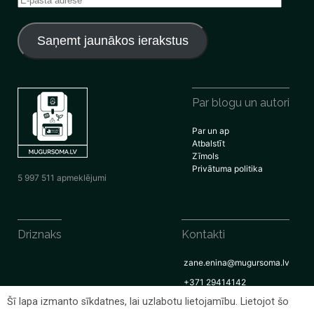
pasta
adrese
Saņemt jaunākos ierakstus
Par blogu un autori
Par un ap
Atbalstīt
Zīmols
Privātuma politika
5 997 511 apmeklējumi
Driznaks
Kontakti
zane.enina@mugursoma.lv
+371 29414142
Šī lapa izmanto sīkdatnes, lai uzlabotu lietojamību. Lietojot šo