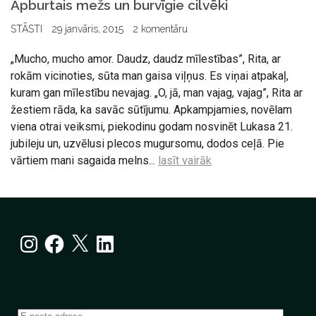
Apburtais mežs un burvīgie cilvēki
STĀSTI
29 janvāris, 2015
2 komentāru
„Mucho, mucho amor. Daudz, daudz mīlestības”, Rita, ar
rokām vicinoties, sūta man gaisa viļņus. Es viņai atpakaļ,
kuram gan mīlestību nevajag. „O, jā, man vajag, vajag”, Rita ar
žestiem rāda, ka savāc sūtījumu. Apkampjamies, novēlam
viena otrai veiksmi, piekodinu godam nosvinēt Lukasa 21.
jubileju un, uzvēlusi plecos mugursomu, dodos ceļā. Pie
vārtiem mani sagaida melns...
lasīt vairāk
Instagram
Facebook
X
LinkedIn
E-