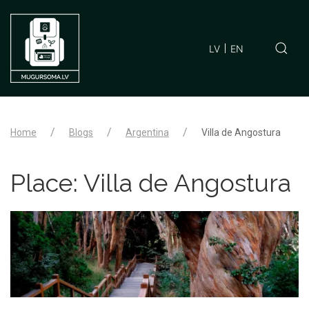
LV
EN
Home
Blogs
Argentina
Villa de Angostura
Place:
Villa de Angostura