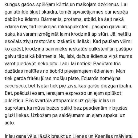
kungus gados spēlējam kārtis un malkojam dzērienus. Lai
gan atbilde šķiet skaidra, tomēr apvaicājamies par iespēju
dabūt ko ēdamu. Bārmenis, protams, atbild, ka šeit nekā
ēdama nav, tad ielūkojas rokaspulkstenī, pašūpo galvu un
saka, ka varam izmēģināt laimi krodziņā ap stūri. Jā, netālu
esošais zivju restorāns izskatās lieliski. Kad paužam vēlmi
ko apēst, krodziņa saimnieks ieskatās pulkstenī un pašūpo
galvu tāpat kā bārmenis. Nu, labi, dažus ēdienus viņš mums
varot piedāvāt, neko citu. Labi, lai notiek! Pasūtam trīs
dažādas maltītes no šobrīd pieejamajiem ēdieniem. Man
tiek garda fritētu jūras mošķu plate, Eduards nomēģina
cacciucco,
bet Ivetai tiek pie zivs, kas garšo diezgan īpatni.
Bet, paēduši esam, ieraujam espresso un ejam aplūkot
pilsētiņu. Pēc kvartāla attopamies uz gājēju ielas un
saprotam, ka mūsu bažas palikt bez pusdienām ir bijušas
gluži liekas. Uzkožam pa saldējumam un ejam atpakaļ uz
auto.
Ir jau gana vēls, jāsāk braukt uz Lienes un Ksenijas mājvietu.