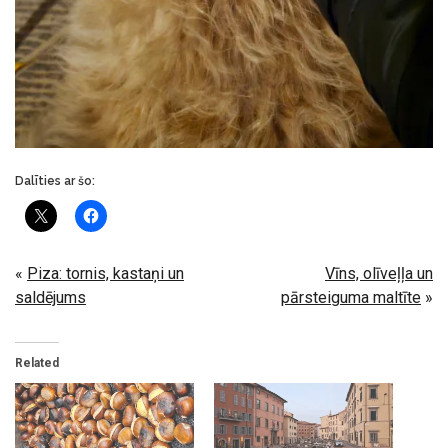
Dalīties ar šo:
«
Piza: tornis, kastaņi un
Vīns, olīveļļa un
saldējums
pārsteiguma maltīte
»
Related