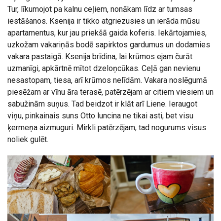
Tur, līkumojot pa kalnu ceļiem, nonākam līdz ar tumsas
iestāšanos. Ksenija ir tikko atgriezusies un ierāda mūsu
apartamentus, kur jau priekšā gaida koferis. Iekārtojamies,
uzkožam vakariņās bodē sapirktos gardumus un dodamies
vakara pastaigā. Ksenija brīdina, lai krūmos ejam čurāt
uzmanīgi, apkārtnē mītot dzeloņcūkas. Ceļā gan nevienu
nesastopam, tiesa, arī krūmos nelīdām. Vakara noslēgumā
piesēžam ar vīnu āra terasē, patērzējam ar citiem viesiem un
sabužinām suņus. Tad beidzot ir klāt arī Liene. Ieraugot
viņu, pinkainais suns Otto luncina ne tikai asti, bet visu
ķermeņa aizmuguri. Mirkli patērzējam, tad nogurums visus
noliek gulēt.