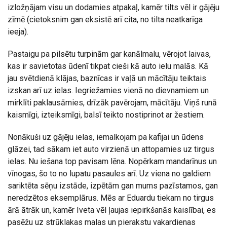
izložņājam visu un dodamies atpakaļ, kamēr tilts vēl ir gājēju
zīmē (cietoksnim gan eksistē arī cita, no tilta neatkarīga
ieeja).
Pastaigu pa pilsētu turpinām gar kanālmalu, vērojot laivas,
kas ir savietotas ūdenī tikpat cieši kā auto ielu malās. Kā
jau svētdienā klājas, baznīcas ir vaļā un mācītāju teiktais
izskan arī uz ielas. Iegriežamies vienā no dievnamiem un
mirklīti paklausāmies, drīzāk pavērojam, mācītāju. Viņš runā
kaismīgi, izteiksmīgi, balsī teikto nostiprinot ar žestiem.
Nonākuši uz gājēju ielas, iemalkojam pa kafijai un ūdens
glāzei, tad sākam iet auto virzienā un attopamies uz tirgus
ielas. Nu iešana top pavisam lēna. Nopērkam mandarīnus un
vīnogas, šo to no lupatu pasaules arī. Uz viena no galdiem
sariktēta sēņu izstāde, izpētām gan mums pazīstamos, gan
neredzētos eksemplārus. Mēs ar Eduardu tiekam no tirgus
ārā ātrāk un, kamēr Iveta vēl ļaujas iepirkšanās kaislībai, es
pasēžu uz strūklakas malas un pierakstu vakardienas