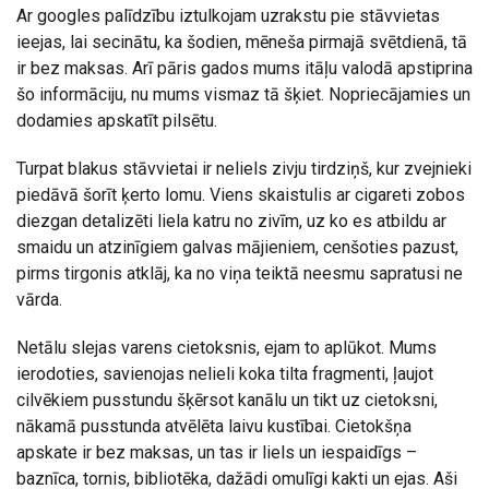
Ar googles palīdzību iztulkojam uzrakstu pie stāvvietas
ieejas, lai secinātu, ka šodien, mēneša pirmajā svētdienā, tā
ir bez maksas. Arī pāris gados mums itāļu valodā apstiprina
šo informāciju, nu mums vismaz tā šķiet. Nopriecājamies un
dodamies apskatīt pilsētu.
Turpat blakus stāvvietai ir neliels zivju tirdziņš, kur zvejnieki
piedāvā šorīt ķerto lomu. Viens skaistulis ar cigareti zobos
diezgan detalizēti liela katru no zivīm, uz ko es atbildu ar
smaidu un atzinīgiem galvas mājieniem, cenšoties pazust,
pirms tirgonis atklāj, ka no viņa teiktā neesmu sapratusi ne
vārda.
Netālu slejas varens cietoksnis, ejam to aplūkot. Mums
ierodoties, savienojas nelieli koka tilta fragmenti, ļaujot
cilvēkiem pusstundu šķērsot kanālu un tikt uz cietoksni,
nākamā pusstunda atvēlēta laivu kustībai. Cietokšņa
apskate ir bez maksas, un tas ir liels un iespaidīgs –
baznīca, tornis, bibliotēka, dažādi omulīgi kakti un ejas. Aši