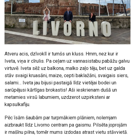
Atveru acis, dzīvoklī ir tumšs un kluss. Hmm, nez kur ir
Iveta, viņa ir cīrulis. Pa ceļam uz vannasistabu pabāžu galvu
virtuvē. Iveta sēž uz balkona, malko zaļo tēju, bet uz galda
stāv svaigi kruasāni, maize, cepti baklažāni, svaigais siers,
salami… Iveta jau bijusi pastaigā līdz vietējai bodei un
sarūpējusi kārtīgas brokastis! Aši ieskrienam dušā un
metamies virsū labumiem, uzdzerot uzpirksteni ar
kapsulkafiju.
Pēc īsām šaubām par turpmākiem plāniem, nolemjam
aizbraukt līdz Livorno centram pa gaismu. Pilsēta joprojām
ir mašīnu pilna, tomēr mums izdodas atrast vietu stāvvietā.