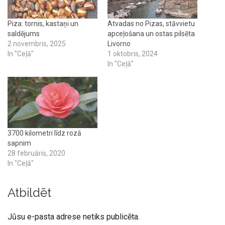
Piza: tornis, kastaņi un
Atvadas no Pizas, stāvvietu
saldējums
apceļošana un ostas pilsēta
2 novembris, 2025
Livorno
In "Ceļā"
1 oktobris, 2024
In "Ceļā"
3700 kilometri līdz rozā
sapnim
28 februāris, 2020
In "Ceļā"
Atbildēt
Jūsu e-pasta adrese netiks publicēta.