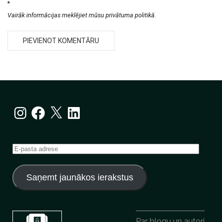
*
Vairāk informācijas meklējiet mūsu privātuma politikā.
Instagram
Facebook
X
LinkedIn
E-
pasta
adrese
Saņemt jaunākos ierakstus
Par blogu un autori