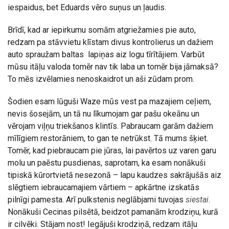
iespaidus, bet Eduards vēro suņus un ļaudis.
Brīdī, kad ar iepirkumu somām atgriežamies pie auto,
redzam pa stāvvietu klīstam divus kontrolierus un dažiem
auto spraužam baltas lapiņas aiz logu tīrītājiem. Varbūt
mūsu itāļu valoda tomēr nav tik laba un tomēr bija jāmaksā?
To mēs izvēlamies nenoskaidrot un aši zūdam prom.
Šodien esam lūguši Waze mūs vest pa mazajiem ceļiem,
nevis šosejām, un tā nu līkumojam gar pašu okeānu un
vērojam viļņu triekšanos klintīs. Pabraucam garām dažiem
mīlīgiem restorāniem, to gan te netrūkst. Tā mums šķiet.
Tomēr, kad piebraucam pie jūras, lai pavērtos uz varen garu
molu un paēstu pusdienas, saprotam, ka esam nonākuši
tipiskā kūrortvietā nesezonā – lapu kaudzes sakrājušās aiz
slēgtiem iebraucamajiem vārtiem – apkārtne izskatās
pilnīgi pamesta. Arī pulkstenis neglābjami tuvojas
siestai
.
Nonākuši Cecinas pilsētā, beidzot pamanām krodziņu, kurā
ir cilvēki. Stājam nost! Iegājuši krodziņā, redzam itāļu