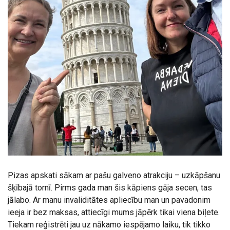
Pizas apskati sākam ar pašu galveno atrakciju – uzkāpšanu
šķībajā tornī. Pirms gada man šis kāpiens gāja secen, tas
jālabo. Ar manu invaliditātes apliecību man un pavadonim
ieeja ir bez maksas, attiecīgi mums jāpērk tikai viena biļete.
Tiekam reģistrēti jau uz nākamo iespējamo laiku, tik tikko