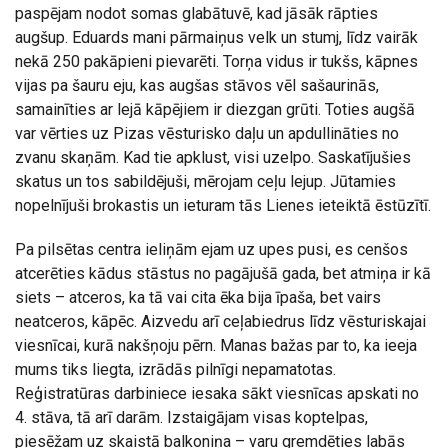
paspējam nodot somas glabātuvē, kad jāsāk rāpties
augšup. Eduards mani pārmaiņus velk un stumj, līdz vairāk
nekā 250 pakāpieni pievarēti. Torņa vidus ir tukšs, kāpnes
vijas pa šauru eju, kas augšas stāvos vēl sašaurinās,
samainīties ar lejā kāpējiem ir diezgan grūti. Toties augšā
var vērties uz Pizas vēsturisko daļu un apdullināties no
zvanu skaņām. Kad tie apklust, visi uzelpo. Saskatījušies
skatus un tos sabildējuši, mērojam ceļu lejup. Jūtamies
nopelnījuši brokastis un ieturam tās Lienes ieteiktā ēstūzītī.
Pa pilsētas centra ieliņām ejam uz upes pusi, es cenšos
atcerēties kādus stāstus no pagājušā gada, bet atmiņa ir kā
siets – atceros, ka tā vai cita ēka bija īpaša, bet vairs
neatceros, kāpēc. Aizvedu arī ceļabiedrus līdz vēsturiskajai
viesnīcai, kurā nakšņoju pērn. Manas bažas par to, ka ieeja
mums tiks liegta, izrādās pilnīgi nepamatotas.
Reģistratūras darbiniece iesaka sākt viesnīcas apskati no
4. stāva, tā arī darām. Izstaigājam visas koptelpas,
piesēžam uz skaistā balkoniņa – varu gremdēties labās