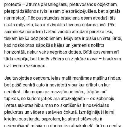
protestē – ātruma pārsniegšanu, pietuvošanos objektiem,
piesprādzēšanos (visi esam piesprādzējušies, bet signāls
nerimstas). Pēc pusstundas brauciena esam atraduši šīs
nakts mājvietu, kas ir dzīvoklis Livorno guļamrajonā. Pēc
saimnieka norādēm Ivetas vadībā atrodam pareizo ēku,
tiekam iekšā bez problēmām. Mājvieta ir plaša un ērta. Brīdī,
kad noskalotas sāpošās kājas un ķermenis nolikts
horizontāli, nekur vairs negribas doties. Brīdi apsveram arī
tādu iespēju, bet tomēr vēders un ziņkāre uzvar – brauksim
uz Livorno vakariņās.
Jau tuvojoties centram, ielas malā manāmas mašīnu rindas,
bet pašā centrā auto ir novietoti visur kur drīkst un kur
nedrīkst. Līkumojam pa mazajām ieliņām, trāpām arī
tupikos, no kuriem jātiek ārā atpakaļgaitā – es apbrīnoju
Ivetas aukstasinību, man no skatīšanās ir nosvīdušas
plaukstas un vēders sarāvies čokurā. Izmēģinājuši laimi
krietnu pusstundu, saprotam, ka atrast stāvvietu ir
neiespējamā misija, un dodamies atpakaļceļā, ārā no centra,