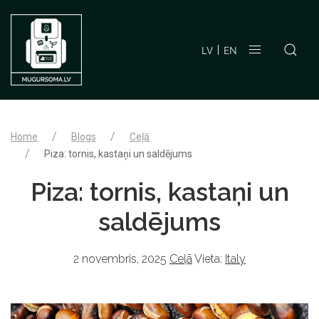
LV
EN
Home
Blogs
Ceļā
Piza: tornis, kastaņi un saldējums
Piza: tornis, kastaņi un
saldējums
2 novembris, 2025
Ceļā
Vieta:
Italy