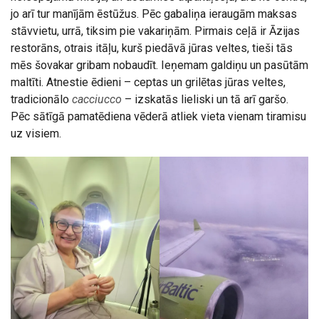
jo arī tur manījām ēstūžus. Pēc gabaliņa ieraugām maksas
stāvvietu, urrā, tiksim pie vakariņām. Pirmais ceļā ir Āzijas
restorāns, otrais itāļu, kurš piedāvā jūras veltes, tieši tās
mēs šovakar gribam nobaudīt. Ieņemam galdiņu un pasūtām
maltīti. Atnestie ēdieni – ceptas un grilētas jūras veltes,
tradicionālo
cacciucco
– izskatās lieliski un tā arī garšo.
Pēc sātīgā pamatēdiena vēderā atliek vieta vienam tiramisu
uz visiem.