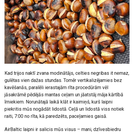
Kad trijos naktī zvana modinātājs, celties negribas it nemaz,
gulētas vien dažas stundas. Tomēr vertikalizējamies bez
kavēšanās, paralēli ierastajām rīta procedūrām vēl
jāsakrāmē pēdējās mantas ceļam un jāatstāj māja kārtībā
īrniekiem. Norunātajā laikā klāt ir kaimiņš, kurš laipni
piekritis mūs nogādāt lidostā. Ceļā un lidostā viss notiek
raiti, 7:00 no rīta, kā paredzēts, paceļamies gaisā.
AirBaltic laipni ir salicis mūs visus – mani, dzīvesbiedru