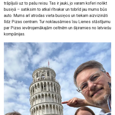
trāpījuši uz to pašu reisu. Tas ir jauki, jo varam koferi nolikt
busiņā – satiksim to atkal rītvakar un tobrīd jau mums būs
auto. Mums arī atrodas vieta busiņos un tiekam aizvizināti
līdz Pizas centram. Tur noklausāmies īsu Lienes stāstījumu
par Pizas ievērojamākajām celtnēm un šķiramies no latviešu
kompānijas.