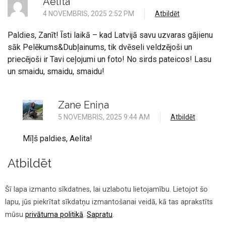
Aelita
4 NOVEMBRIS, 2025 2:52 PM
Atbildēt
Paldies, Zanīt! Īsti laikā – kad Latvijā savu uzvaras gājienu
sāk Pelēkums&Dubļainums, tik dvēseli veldzējoši un
priecējoši ir Tavi ceļojumi un foto! No sirds pateicos! Lasu
un smaidu, smaidu, smaidu!
Zane Eniņa
5 NOVEMBRIS, 2025 9:44 AM
Atbildēt
Mīļš paldies, Aelita!
Atbildēt
Jūsu e-pasta adrese netiks publicēta.
Šī lapa izmanto sīkdatnes, lai uzlabotu lietojamību. Lietojot šo
lapu, jūs piekrītat sīkdatņu izmantošanai veidā, kā tas aprakstīts
mūsu
privātuma politikā
.
Sapratu
.