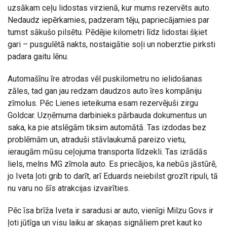
uzsākam ceļu lidostas virzienā, kur mums rezervēts auto.
Nedaudz iepērkamies, padzeram tēju, papriecājamies par
tumst sākušo pilsētu. Pēdējie kilometri līdz lidostai šķiet
gari – pusgulētā nakts, nostaigātie soļi un noberztie pirksti
padara gaitu lēnu.
Automašīnu īre atrodas vēl puskilometru no ielidošanas
zāles, tad gan jau redzam daudzos auto īres kompāniju
zīmolus. Pēc Lienes ieteikuma esam rezervējuši zirgu
Goldcar. Uzņēmuma darbinieks pārbauda dokumentus un
saka, ka pie atslēgām tiksim automātā. Tas izdodas bez
problēmām un, atraduši stāvlaukumā pareizo vietu,
ieraugām mūsu ceļojuma transporta līdzekli. Tas izrādās
liels, melns MG zīmola auto. Es priecājos, ka nebūs jāstūrē,
jo Iveta ļoti grib to darīt, arī Eduards neiebilst grozīt ripuli, tā
nu varu no šīs atrakcijas izvairīties.
Pēc īsa brīža Iveta ir saradusi ar auto, vienīgi Milzu Govs ir
ļoti jūtīga un visu laiku ar skaņas signāliem pret kaut ko