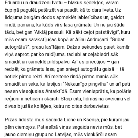
Eduardu un draudzeni Ivetu – blakus sēdekļos, varam
čupiņā pagulēt, patērzēt vai paadīt, kā to dara Iveta. Uz
lidojuma beigām dodos apmeklēt labierīcības un, gaidot
rindā, pamanu, ka kāds vīrs lasa grāmatu. Un ne jau šādu
tādu, bet gan “Atklāj pasauli. Kā sākt ceļot patstāvīgi”, kuru
mēs esam sarakstījušas kopā ar Alīnu Andrušaiti. “Gribat
autogrāfu?”, prasu lasītājam. Dažas sekundes paiet, kamēr
viņš saprot, par ko raidījums, tad abi ar ceļabiedri sāk
smaidīt un sameklē pildspalvu. Arī es priecājos – gan
redzēt, ka grāmatu lasa, gan sniegt autogrāfu gaisā – tā
notiek pirmo reizi. Arī meitene rindā pirms manis sāk
smaidīt un saka, ka lasījusi “Nekaunīgo pingvīnu” un arī pati
nesen viesojusies Antarktīdā. Esam vienisprātis, ka polārie
reģioni ir neticami skaisti. Starp citu, lidmašīnā sveicinu vēl
divas bijušās kolēģes, katru no citas darbavietas.
Pizas lidostā mūs sagaida Liene un Ksenija, pie kurām jau
pērn ciemojos. Patiesībā viņas sagaida nevis mūs, bet
jauno ciemiņu grupu no Latvijas, mēs vienkārši esam