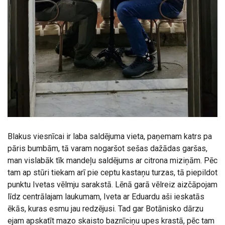
Blakus viesnīcai ir laba saldējuma vieta, paņemam katrs pa
pāris bumbām, tā varam nogaršot sešas dažādas garšas,
man vislabāk tīk mandeļu saldējums ar citrona miziņām. Pēc
tam ap stūri tiekam arī pie ceptu kastaņu turzas, tā piepildot
punktu Ivetas vēlmju sarakstā. Lēnā garā vēlreiz aizčāpojam
līdz centrālajam laukumam, Iveta ar Eduardu aši ieskatās
ēkās, kuras esmu jau redzējusi. Tad gar Botānisko dārzu
ejam apskatīt mazo skaisto baznīciņu upes krastā, pēc tam