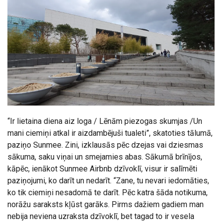
“Ir lietaina diena aiz loga / Lēnām piezogas skumjas /Un
mani ciemiņi atkal ir aizdambējuši tualeti”, skatoties tālumā,
paziņo Sunmee. Zini, izklausās pēc dzejas vai dziesmas
sākuma, saku viņai un smejamies abas. Sākumā brīnījos,
kāpēc, ienākot Sunmee Airbnb dzīvoklī, visur ir salīmēti
paziņojumi, ko darīt un nedarīt. “Zane, tu nevari iedomāties,
ko tik ciemiņi nesadomā te darīt. Pēc katra šāda notikuma,
norāžu saraksts kļūst garāks. Pirms dažiem gadiem man
nebija neviena uzraksta dzīvoklī, bet tagad to ir vesela