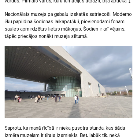
vārdus. Pirmais vārds, kuru iemācījos atpazīt, bija aptieka :).
Nacionālais muzejs pa gabalu izskatās satriecoši. Moderno
ēku papildina šodienas laikapstākļi, pievienodami fonam
saules apmirdzētus lietus mākoņus. Šodien ir arī vējains,
tāpēc priecājos nonākt muzeja siltumā.
Saprotu, ka manā rīcībā ir nieka pusotra stunda, kas šāda
izmēra muzejam ir tīrais izsmiekls. Bet, labāk tik, nekā