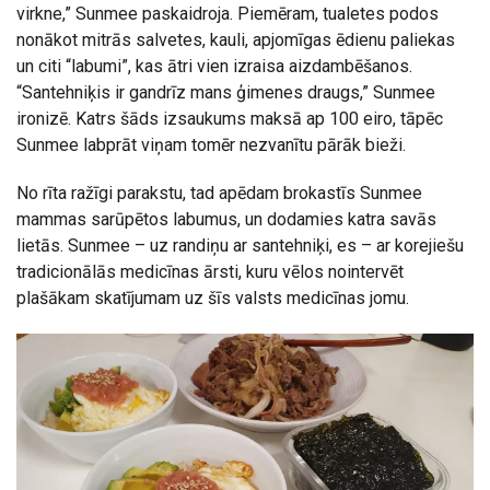
virkne,” Sunmee paskaidroja. Piemēram, tualetes podos
nonākot mitrās salvetes, kauli, apjomīgas ēdienu paliekas
un citi “labumi”, kas ātri vien izraisa aizdambēšanos.
“Santehniķis ir gandrīz mans ģimenes draugs,” Sunmee
ironizē. Katrs šāds izsaukums maksā ap 100 eiro, tāpēc
Sunmee labprāt viņam tomēr nezvanītu pārāk bieži.
No rīta ražīgi parakstu, tad apēdam brokastīs Sunmee
mammas sarūpētos labumus, un dodamies katra savās
lietās. Sunmee – uz randiņu ar santehniķi, es – ar korejiešu
tradicionālās medicīnas ārsti, kuru vēlos nointervēt
plašākam skatījumam uz šīs valsts medicīnas jomu.