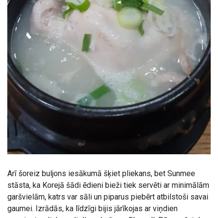
Arī šoreiz buljons iesākumā šķiet pliekans, bet Sunmee
stāsta, ka Korejā šādi ēdieni bieži tiek servēti ar minimālām
garšvielām, katrs var sāli un piparus piebērt atbilstoši savai
gaumei. Izrādās, ka līdzīgi bijis jārīkojas ar viņdien