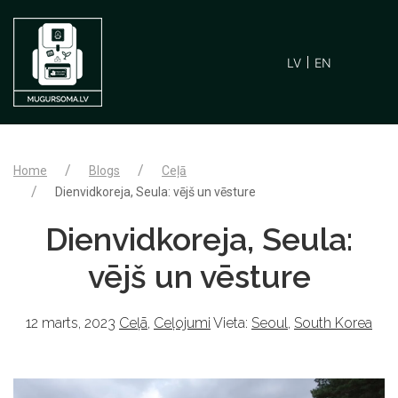
LV
EN
Home
Blogs
Ceļā
Dienvidkoreja, Seula: vējš un vēsture
Dienvidkoreja, Seula:
vējš un vēsture
12 marts, 2023
Ceļā
,
Ceļojumi
Vieta:
Seoul
,
South Korea