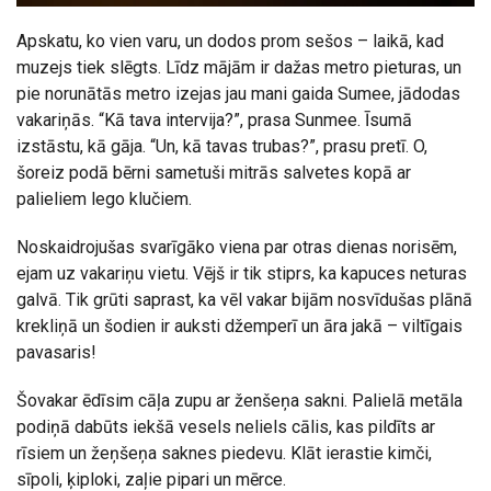
Apskatu, ko vien varu, un dodos prom sešos – laikā, kad
muzejs tiek slēgts. Līdz mājām ir dažas metro pieturas, un
pie norunātās metro izejas jau mani gaida Sumee, jādodas
vakariņās. “Kā tava intervija?”, prasa Sunmee. Īsumā
izstāstu, kā gāja. “Un, kā tavas trubas?”, prasu pretī. O,
šoreiz podā bērni sametuši mitrās salvetes kopā ar
palieliem lego klučiem.
Noskaidrojušas svarīgāko viena par otras dienas norisēm,
ejam uz vakariņu vietu. Vējš ir tik stiprs, ka kapuces neturas
galvā. Tik grūti saprast, ka vēl vakar bijām nosvīdušas plānā
krekliņā un šodien ir auksti džemperī un āra jakā – viltīgais
pavasaris!
Šovakar ēdīsim cāļa zupu ar ženšeņa sakni. Palielā metāla
podiņā dabūts iekšā vesels neliels cālis, kas pildīts ar
rīsiem un žeņšeņa saknes piedevu. Klāt ierastie kimči,
sīpoli, ķiploki, zaļie pipari un mērce.