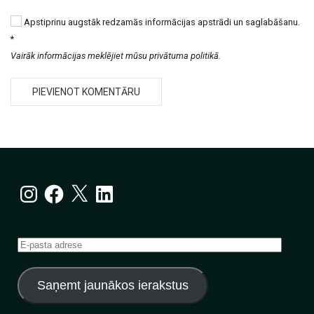
Apstiprinu augstāk redzamās informācijas apstrādi un saglabāšanu.
*
Vairāk informācijas meklējiet mūsu privātuma politikā.
Instagram
Facebook
X
LinkedIn
E-
pasta
adrese
Saņemt jaunākos ierakstus