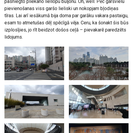
pasniegto pliekano liellopu buljonu. Oh, well. Pēc garšvielu
pievienošanas viss garšo lieliski un nokopjam bļodiņas
tīras. Lai arī iesākumā bija doma par garāku vakara pastaigu,
esam to atmetušas dēļ spēcīgā vēja. Ceru, ka šonakt šis būs
izplosījies, jo rīt beidzot došos ceļā – pievakarē paredzēts
lidojums.