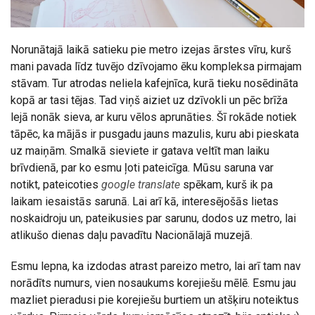
Norunātajā laikā satieku pie metro izejas ārstes vīru, kurš
mani pavada līdz tuvējo dzīvojamo ēku kompleksa pirmajam
stāvam. Tur atrodas neliela kafejnīca, kurā tieku nosēdināta
kopā ar tasi tējas. Tad viņš aiziet uz dzīvokli un pēc brīža
lejā nonāk sieva, ar kuru vēlos aprunāties. Šī rokāde notiek
tāpēc, ka mājās ir pusgadu jauns mazulis, kuru abi pieskata
uz maiņām. Smalkā sieviete ir gatava veltīt man laiku
brīvdienā, par ko esmu ļoti pateicīga. Mūsu saruna var
notikt, pateicoties
google translate
spēkam, kurš ik pa
laikam iesaistās sarunā. Lai arī kā, interesējošās lietas
noskaidroju un, pateikusies par sarunu, dodos uz metro, lai
atlikušo dienas daļu pavadītu Nacionālajā muzejā.
Esmu lepna, ka izdodas atrast pareizo metro, lai arī tam nav
norādīts numurs, vien nosaukums korejiešu mēlē. Esmu jau
mazliet pieradusi pie korejiešu burtiem un atšķiru noteiktus