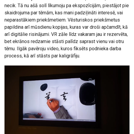
necik. Tā nu ašā solī līkumoju pa ekspozīcijām, piestājot pie
skaidrojuma par tēmām, kas mani padziļināti interesē, vai
neparastākiem priekšmetiem. Vēsturiskos priekšmetus
papildina arī mūsdienu kopijas, kuras var droši apčamdīt, kā
arī digitālie risinājumi. VR zāle līdz vakaram jau ir rezervēta,
bet ekrānos redzamie stāsti palīdz saprast vienu vai otru
tēmu. Ilgāk pavēroju video, kuros fiksēts podnieka darba
process, kā arī stāsts par kaligrāfiju.