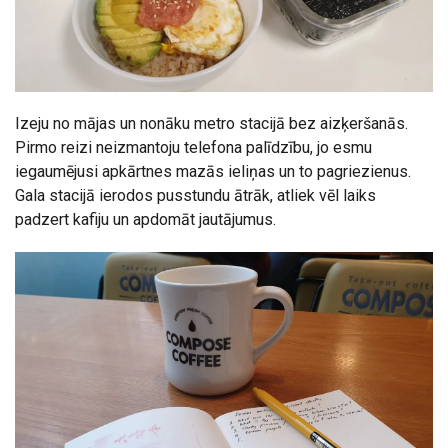
Izeju no mājas un nonāku metro stacijā bez aizķeršanās.
Pirmo reizi neizmantoju telefona palīdzību, jo esmu
iegaumējusi apkārtnes mazās ieliņas un to pagriezienus.
Gala stacijā ierodos pusstundu ātrāk, atliek vēl laiks
padzert kafiju un apdomāt jautājumus.