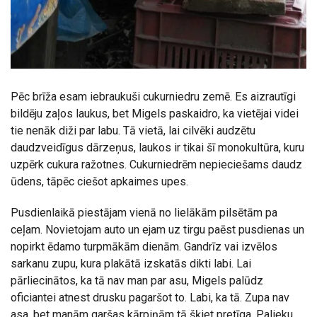
Pēc brīža esam iebraukuši cukurniedru zemē. Es aizrautīgi
bildēju zaļos laukus, bet Migels paskaidro, ka vietējai videi
tie nenāk diži par labu. Tā vietā, lai cilvēki audzētu
daudzveidīgus dārzeņus, laukos ir tikai šī monokultūra, kuru
uzpērk cukura ražotnes. Cukurniedrēm nepieciešams daudz
ūdens, tāpēc ciešot apkaimes upes.
Pusdienlaikā piestājam vienā no lielākām pilsētām pa
ceļam. Novietojam auto un ejam uz tirgu paēst pusdienas un
nopirkt ēdamo turpmākām dienām. Gandrīz vai izvēlos
sarkanu zupu, kura plakātā izskatās dikti labi. Lai
pārliecinātos, ka tā nav man par asu, Migels palūdz
oficiantei atnest drusku pagaršot to. Labi, ka tā. Zupa nav
asa, bet manām garšas kārpiņām tā šķiet pretīga. Palieku