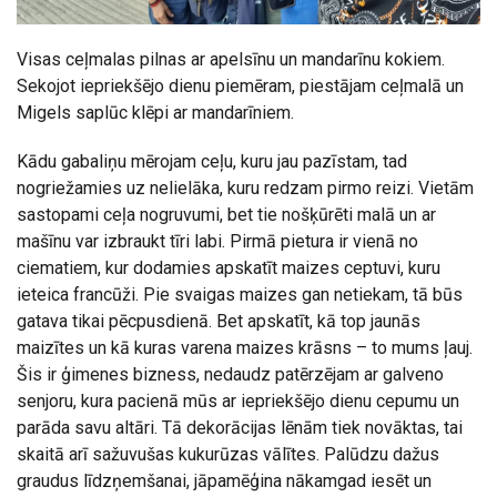
Visas ceļmalas pilnas ar apelsīnu un mandarīnu kokiem.
Sekojot iepriekšējo dienu piemēram, piestājam ceļmalā un
Migels saplūc klēpi ar mandarīniem.
Kādu gabaliņu mērojam ceļu, kuru jau pazīstam, tad
nogriežamies uz nelielāka, kuru redzam pirmo reizi. Vietām
sastopami ceļa nogruvumi, bet tie nošķūrēti malā un ar
mašīnu var izbraukt tīri labi. Pirmā pietura ir vienā no
ciematiem, kur dodamies apskatīt maizes ceptuvi, kuru
ieteica francūži. Pie svaigas maizes gan netiekam, tā būs
gatava tikai pēcpusdienā. Bet apskatīt, kā top jaunās
maizītes un kā kuras varena maizes krāsns – to mums ļauj.
Šis ir ģimenes bizness, nedaudz patērzējam ar galveno
senjoru, kura pacienā mūs ar iepriekšējo dienu cepumu un
parāda savu altāri. Tā dekorācijas lēnām tiek novāktas, tai
skaitā arī sažuvušas kukurūzas vālītes. Palūdzu dažus
graudus līdzņemšanai, jāpamēģina nākamgad iesēt un