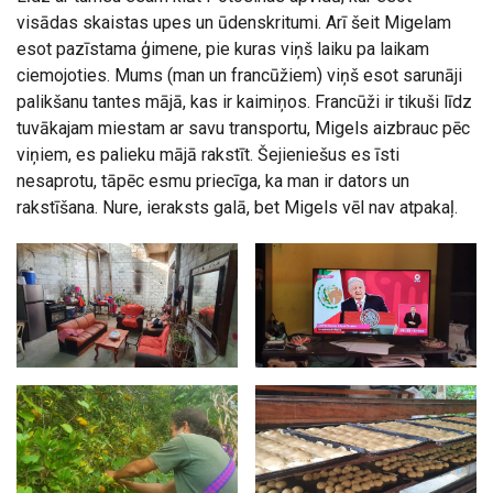
visādas skaistas upes un ūdenskritumi. Arī šeit Migelam
esot pazīstama ģimene, pie kuras viņš laiku pa laikam
ciemojoties. Mums (man un francūžiem) viņš esot sarunāji
palikšanu tantes mājā, kas ir kaimiņos. Francūži ir tikuši līdz
tuvākajam miestam ar savu transportu, Migels aizbrauc pēc
viņiem, es palieku mājā rakstīt. Šejieniešus es īsti
nesaprotu, tāpēc esmu priecīga, ka man ir dators un
rakstīšana. Nure, ieraksts galā, bet Migels vēl nav atpakaļ.