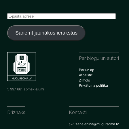
E-
pasta
adrese
Saņemt jaunākos ierakstus
Par blogu un autori
Par un ap
Atbalstīt
Zīmols
Privātuma politika
5 997 661 apmeklējumi
Driznaks
Kontakti
zane.enina@mugursoma.lv