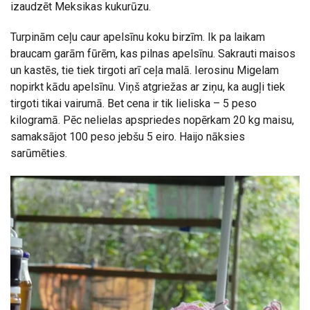
izaudzēt Meksikas kukurūzu.
Turpinām ceļu caur apelsīnu koku birzīm. Ik pa laikam
braucam garām fūrēm, kas pilnas apelsīnu. Sakrauti maisos
un kastēs, tie tiek tirgoti arī ceļa malā. Ierosinu Migelam
nopirkt kādu apelsīnu. Viņš atgriežas ar ziņu, ka augļi tiek
tirgoti tikai vairumā. Bet cena ir tik lieliska – 5 peso
kilogramā. Pēc nelielas apspriedes nopērkam 20 kg maisu,
samaksājot 100 peso jebšu 5 eiro. Haijo nāksies
sarūmēties.