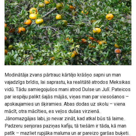
Modinātāja zvans pārtrauc kārtējo krāšņo sapni un man
vajadzīgs brīdis, lai saprastu, ka realitātē atrodos Meksikas
vidū. Tādu samiegojušos mani atrod Dulse un Julī. Pateicos
par iespēju palikt šajās mājās, viņas man par viesošanos –
apskaujamies un šķiramies. Abas dodas uz skolu – viena
mācīt, otra mācīties, es veļos dušas virzienā.
Jānomazgājas labi, jo nevar zināt, kad atkal būs tā laime.
Padzeru senjoras paziņas kafiju, tā tiešām ir tāda, kā man
patīk – mazliet rupjāka maluma un ar pareizo garšas buķeti.