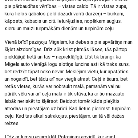
pie pārbaudītas vērtības – vistas caldo. Tā ir vistas zupa,
kurā lielos gabalos peld dažādi vārīti dārzeņi – burkāni,
kāposts, kabacis un citi. Ieturējušies, nopērkam augļus,
sieru un maizi turpmākām dienām un turpinām ceļu.
Vienā brīdī paziņoju Migelam, ka debesis pie apvāršņa man
šķiet aizdomīgas. Drīz sāk krist pirmās lāses, tās pārtop
pieklājīgā lietū un tas – nepieklājīgā. Līst tik brangi, ka
Migela auto vienīgā logu slotiņa luncina asti kā traks suns,
bet redzēt tāpat neko nevar. Meklējam vietu, kur apstāties
un nogaidīt, bet tādu arī nav viegli atrast. Ceļš ir šaurs, bet
retās vietas, kurās var nobraukt malā, pamanām vai nu
pārāk vēlu vai arī ceļa mala ir tik stāva, ka ar šo mazauto
labāk neriskēt to šķērsot. Beidzot tomēr kāds pleķītis
atrodas un piestājam uz brīdi. Kad lietus pierimst, turpinām
ceļu. Kad tas atkal satrakojas, piestājam, un tā vēl dažas
reizes.
Līdz ar tumsu esam klāt Potosinas apvidū, kur esot