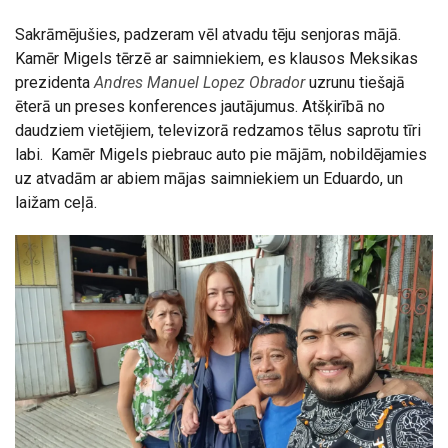
Sakrāmējušies, padzeram vēl atvadu tēju senjoras mājā.
Kamēr Migels tērzē ar saimniekiem, es klausos Meksikas
prezidenta
Andres Manuel Lopez Obrador
uzrunu tiešajā
ēterā un preses konferences jautājumus. Atšķirībā no
daudziem vietējiem, televizorā redzamos tēlus saprotu tīri
labi. Kamēr Migels piebrauc auto pie mājām, nobildējamies
uz atvadām ar abiem mājas saimniekiem un Eduardo, un
laižam ceļā.