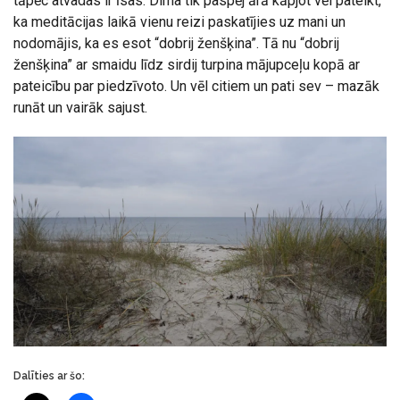
tāpēc atvadas ir īsas. Dima tik paspēj ārā kāpjot vēl pateikt,
ka meditācijas laikā vienu reizi paskatījies uz mani un
nodomājis, ka es esot “dobrij ženšķina”. Tā nu “dobrij
ženšķina” ar smaidu līdz sirdij turpina mājupceļu kopā ar
pateicību par piedzīvoto. Un vēl citiem un pati sev – mazāk
runāt un vairāk sajust.
Dalīties ar šo: