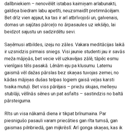
dalībniekiem – nenovēlēt istabas kaimiņam arlabunakti,
galdiņa biedram labu apetīti, neuzsmaidīt pretimnācējam.
Bet drīz vien apjaut, ka tas ir arī atbrīvojoši un, galvenais,
domas un sajūtas pārceļo no ārpasaules uz iekšējo, lai
beidzot sajustu un sadzirdētu sevi.
Saņēmusi atbildes, izeju no zāles. Vakara meditācijas laikā
ir uzsnidzis pirmais sniegs. Visi jaunie studenti jau ir savās
meža mājiņās, bet vecie vēl uzkavējas zālē, tāpēc esmu
vienīgais tēls pasakā. Lēnām eju pa klusumu. Laternu
gaismā vēl dažas pārslas bez skaņas tuvojas zemei, no
kādas mājiņas dušas telpas logiem gaisā veļas karsti
tvaika mutuļi. Bet viss pārējais – priežu skujas, melleņu
stublāji, vēlīnās sēnes un pat asfalts – sastindzis no baltā
pārsteiguma.
Rīts un visa nākamā diena ir tikpat brīnumaina. Par
piesnigušo pasauli varam priecāties gan rīta tumsā, gan
gaismas pilnbriedā, gan mijkrēslī. Arī gonga skaņas, kas ik