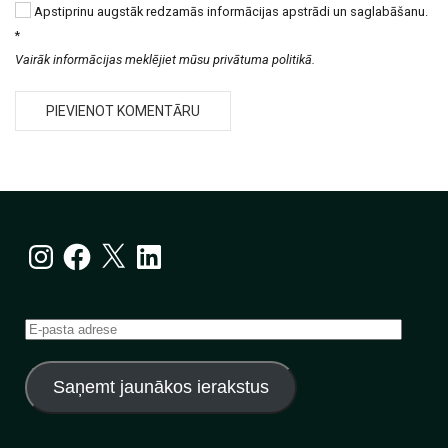
Apstiprinu augstāk redzamās informācijas apstrādi un saglabāšanu.
*
Vairāk informācijas meklējiet mūsu privātuma politikā.
Instagram
Facebook
X
LinkedIn
E-
pasta
adrese
Saņemt jaunākos ierakstus