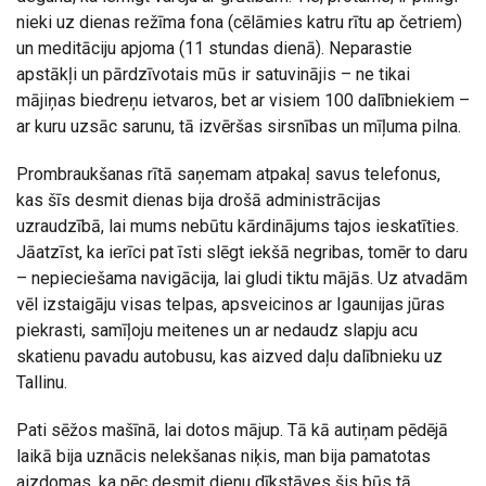
nieki uz dienas režīma fona (cēlāmies katru rītu ap četriem)
un meditāciju apjoma (11 stundas dienā). Neparastie
apstākļi un pārdzīvotais mūs ir satuvinājis – ne tikai
mājiņas biedreņu ietvaros, bet ar visiem 100 dalībniekiem –
ar kuru uzsāc sarunu, tā izvēršas sirsnības un mīļuma pilna.
Prombraukšanas rītā saņemam atpakaļ savus telefonus,
kas šīs desmit dienas bija drošā administrācijas
uzraudzībā, lai mums nebūtu kārdinājums tajos ieskatīties.
Jāatzīst, ka ierīci pat īsti slēgt iekšā negribas, tomēr to daru
– nepieciešama navigācija, lai gludi tiktu mājās. Uz atvadām
vēl izstaigāju visas telpas, apsveicinos ar Igaunijas jūras
piekrasti, samīļoju meitenes un ar nedaudz slapju acu
skatienu pavadu autobusu, kas aizved daļu dalībnieku uz
Tallinu.
Pati sēžos mašīnā, lai dotos mājup. Tā kā autiņam pēdējā
laikā bija uznācis nelekšanas niķis, man bija pamatotas
aizdomas, ka pēc desmit dienu dīkstāves šis būs tā