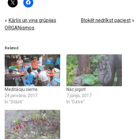
«
Kārlis un viņa grūpijas
Bloķēt nedrīkst paciest
»
ORGANismos
Related
Meditāciju ciems
Nāc jogot!
24 janvāris, 2017
7 jūnijs, 2017
In "Stāsti"
In "Dzīve"