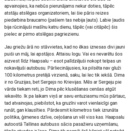
apvainojies, ka nebūs pierunājams nekur doties, tāpēc
atstāju atslēgas organizatoriem, lai šie pāris reizes
piedarbina braucamo (pašiem tas nebija ļauts). Labie ļaudis
bija rūcinājuši mašīnu katru dienu, tāpēc (vai citāpēc) šis
pielec ar pirmo atslēgas pagriezienu.
Jau griežu ārā no stāvvietas, kad no ēkas iznesas divi jauni
puiši un māj, lai apstājos. Attaisu logu. Vai es nevarētu šos
aizvest līdz Haapsalu – esot palīdzējuši nokopt telpas un
nokavējuši autobusu. Pārliecinājusies, ka pilsēta nav gluži
100 kilometrus pretējā virzienā, saku, lai lec tik iekšā. Dima
ir no Gruzijas, bet Sergejs no Krievijas. Mēs ar Sergeju pie
vārda tiekam reti, jo Dima pēc klusēšanas cenšas atgūt
iekavēto. Ik pa laikam viņš ar savu entuziasmu mūs pārtauc,
tad atvainojas, piebilstot, ka gruzīni varot vienlaicīgi gan
runāt, gan klausīties. Pārdesmit kilometros tiek izrunāta
politika, ģimenes dzīve, ceļošana un vēl viss kas. Haapsalu
autoostā Tallinas autobuss sācis pasažieru uzņemšanu,