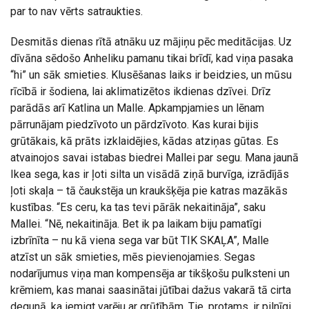
par to nav vērts satraukties.
Desmitās dienas rītā atnāku uz mājiņu pēc meditācijas. Uz
dīvāna sēdošo Anheliku pamanu tikai brīdī, kad viņa pasaka
“hi” un sāk smieties. Klusēšanas laiks ir beidzies, un mūsu
rīcībā ir šodiena, lai aklimatizētos ikdienas dzīvei. Drīz
parādās arī Katlina un Malle. Apkampjamies un lēnam
pārrunājam piedzīvoto un pārdzīvoto. Kas kurai bijis
grūtākais, kā prāts izklaidējies, kādas atziņas gūtas. Es
atvainojos savai istabas biedrei Mallei par segu. Mana jaunā
Ikea sega, kas ir ļoti silta un visādā ziņā burvīga, izrādījās
ļoti skaļa – tā čaukstēja un kraukšķēja pie katras mazākās
kustības. “Es ceru, ka tas tevi pārāk nekaitināja”, saku
Mallei. “Nē, nekaitināja. Bet ik pa laikam biju pamatīgi
izbrīnīta – nu kā viena sega var būt TIK SKAĻA”, Malle
atzīst un sāk smieties, mēs pievienojamies. Segas
nodarījumus viņa man kompensēja ar tikšķošu pulksteni un
krēmiem, kas manai saasinātai jūtībai dažus vakarā tā cirta
degunā, ka iemigt varēju ar grūtībām. Tie, protams, ir pilnīgi