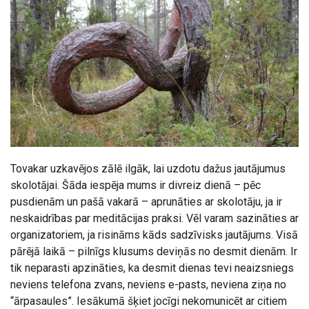
Tovakar uzkavējos zālē ilgāk, lai uzdotu dažus jautājumus
skolotājai. Šāda iespēja mums ir divreiz dienā – pēc
pusdienām un pašā vakarā – aprunāties ar skolotāju, ja ir
neskaidrības par meditācijas praksi. Vēl varam sazināties ar
organizatoriem, ja risināms kāds sadzīvisks jautājums. Visā
pārējā laikā – pilnīgs klusums deviņās no desmit dienām. Ir
tik neparasti apzināties, ka desmit dienas tevi neaizsniegs
neviens telefona zvans, neviens e-pasts, neviena ziņa no
“ārpasaules”. Iesākumā šķiet jocīgi nekomunicēt ar citiem