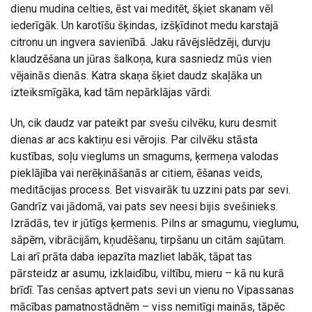
dienu mudina celties, ēst vai meditēt, šķiet skanam vēl
iederīgāk. Un karotīšu šķindas, izšķīdinot medu karstajā
citronu un ingvera savienībā. Jaku rāvējslēdzēji, durvju
klaudzēšana un jūras šalkoņa, kura sasniedz mūs vien
vējainās dienās. Katra skaņa šķiet daudz skaļāka un
izteiksmīgāka, kad tām nepārklājas vārdi.
Un, cik daudz var pateikt par svešu cilvēku, kuru desmit
dienas ar acs kaktiņu esi vērojis. Par cilvēku stāsta
kustības, soļu vieglums un smagums, ķermeņa valodas
pieklājība vai nerēķināšanās ar citiem, ēšanas veids,
meditācijas process. Bet visvairāk tu uzzini pats par sevi.
Gandrīz vai jādomā, vai pats sev neesi bijis svešinieks.
Izrādās, tev ir jūtīgs ķermenis. Pilns ar smagumu, vieglumu,
sāpēm, vibrācijām, kņudēšanu, tirpšanu un citām sajūtam.
Lai arī prāta daba iepazīta mazliet labāk, tāpat tas
pārsteidz ar asumu, izklaidību, viltību, mieru – kā nu kurā
brīdī. Tas cenšas aptvert pats sevi un vienu no Vipassanas
mācības pamatnostādnēm – viss nemitīgi mainās, tāpēc