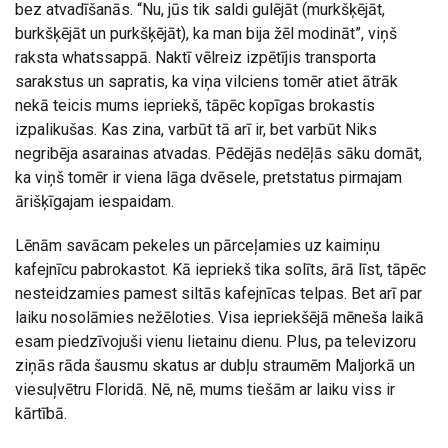
bez atvadīšanās. “Nu, jūs tik saldi gulējāt (murkšķējāt,
burkšķējāt un purkšķējāt), ka man bija žēl modināt”, viņš
raksta whatssappā. Naktī vēlreiz izpētījis transporta
sarakstus un sapratis, ka viņa vilciens tomēr atiet ātrāk
nekā teicis mums iepriekš, tāpēc kopīgas brokastis
izpalikušas. Kas zina, varbūt tā arī ir, bet varbūt Niks
negribēja asarainas atvadas. Pēdējās nedēļās sāku domāt,
ka viņš tomēr ir viena lāga dvēsele, pretstatus pirmajam
ārišķīgajam iespaidam.
Lēnām savācam pekeles un pārceļamies uz kaimiņu
kafejnīcu pabrokastot. Kā iepriekš tika solīts, ārā līst, tāpēc
nesteidzamies pamest siltās kafejnīcas telpas. Bet arī par
laiku nosolāmies nežēloties. Visa iepriekšējā mēneša laikā
esam piedzīvojuši vienu lietainu dienu. Plus, pa televizoru
ziņās rāda šausmu skatus ar dubļu straumēm Maljorkā un
viesuļvētru Floridā. Nē, nē, mums tiešām ar laiku viss ir
kārtībā.