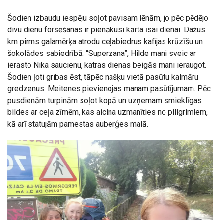
Šodien izbaudu iespēju soļot pavisam lēnām, jo pēc pēdējo
divu dienu forsēšanas ir pienākusi kārta īsai dienai. Dažus
km pirms galamērķa atrodu ceļabiedrus kafijas krūzīšu un
šokolādes sabiedrībā. “Superzana”, Hilde mani sveic ar
ierasto Nika saucienu, katras dienas beigās mani ieraugot.
Šodien ļoti gribas ēst, tāpēc našķu vietā pasūtu kalmāru
gredzenus. Meitenes pievienojas manam pasūtījumam. Pēc
pusdienām turpinām soļot kopā un uzņemam smieklīgas
bildes ar ceļa zīmēm, kas aicina uzmanīties no piligrimiem,
kā arī statujām pamestas auberģes malā.