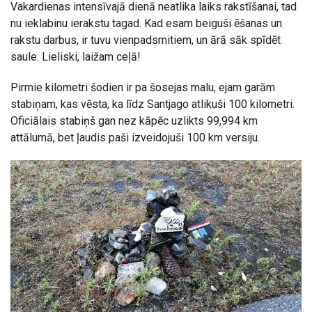
Vakardienas intensīvajā dienā neatlika laiks rakstīšanai, tad
nu ieklabinu ierakstu tagad. Kad esam beiguši ēšanas un
rakstu darbus, ir tuvu vienpadsmitiem, un ārā sāk spīdēt
saule. Lieliski, laižam ceļā!
Pirmie kilometri šodien ir pa šosejas malu, ejam garām
stabiņam, kas vēsta, ka līdz Santjago atlikuši 100 kilometri.
Oficiālais stabiņš gan nez kāpēc uzlikts 99,994 km
attālumā, bet ļaudis paši izveidojuši 100 km versiju.