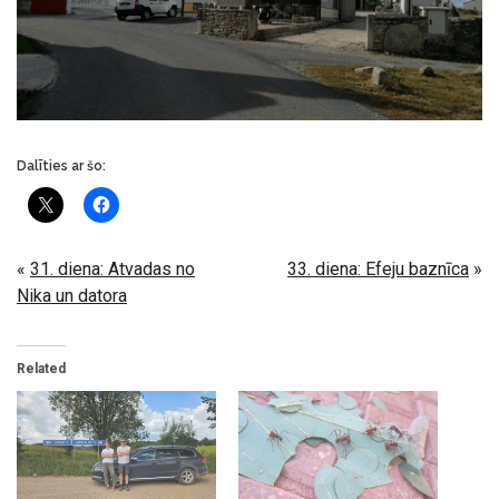
Dalīties ar šo:
«
31. diena: Atvadas no
33. diena: Efeju baznīca
»
Nika un datora
Related