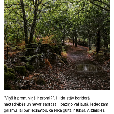
“Viņš ir prom, viņš ir prom!?”, Hilde stāv koridorā
naktsdrēbēs un nevar saprast – paziņo vai jautā. Iededzam
gaismu, lai pārliecinātos, ka Nika gulta ir tukša. Aizlaidies