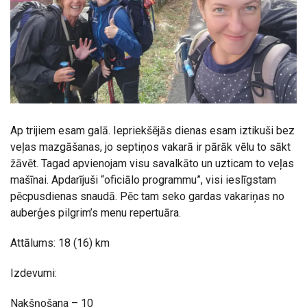
Ap trijiem esam galā. Iepriekšējās dienas esam iztikuši bez
veļas mazgāšanas, jo septiņos vakarā ir pārāk vēlu to sākt
žāvēt. Tagad apvienojam visu savalkāto un uzticam to veļas
mašīnai. Apdarījuši “oficiālo programmu”, visi ieslīgstam
pēcpusdienas snaudā. Pēc tam seko gardas vakariņas no
auberģes pilgrim’s menu repertuāra.
Attālums: 18 (16) km
Izdevumi:
Nakšņošana – 10