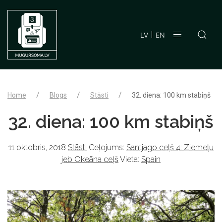
LV
EN
Home
Blogs
Stāsti
32. diena: 100 km stabiņš
32. diena: 100 km stabiņš
11 oktobris, 2018
Stāsti
Ceļojums:
Santjago ceļš 4: Ziemeļu
jeb Okeāna ceļš
Vieta:
Spain