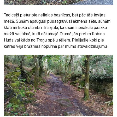
Tad ceļš pietur pie nelielas baznīcas, bet pēc tās ievijas
mežā. Sūnām apaugusi pussagruvusi akmens sēta, sūnām
klāti arī koku stumbri. Ir sajūta, ka esam nonākuši pasaku
mežā vai filmā, kurā nākamajā līkumā jās pretim Robins
Huds vai kāds no Troņu spēļu tēliem. Pielijušie koki pie
katras vēja brāzmas nopurina pār mums atsvaidzinājumu.