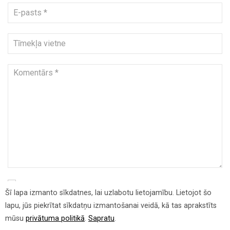
Apstiprinu augstāk redzamās informācijas apstrādi un saglabāšanu.
Šī lapa izmanto sīkdatnes, lai uzlabotu lietojamību. Lietojot šo
*
lapu, jūs piekrītat sīkdatņu izmantošanai veidā, kā tas aprakstīts
Vairāk informācijas meklējiet mūsu privātuma politikā.
mūsu
privātuma politikā
.
Sapratu
.