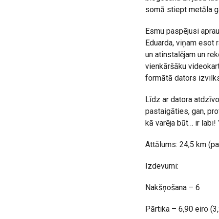
somā stiept metāla g
Esmu paspējusi apraud
Eduarda, viņam esot r
un atinstalējam un rek
vienkāršāku videokarte
formātā dators izvilks
Līdz ar datora atdzīvo
pastaigāties, gan, pro
kā varēja būt… ir labi
Attālums: 24,5 km (pa
Izdevumi:
Nakšņošana – 6
Pārtika – 6,90 eiro (3,2