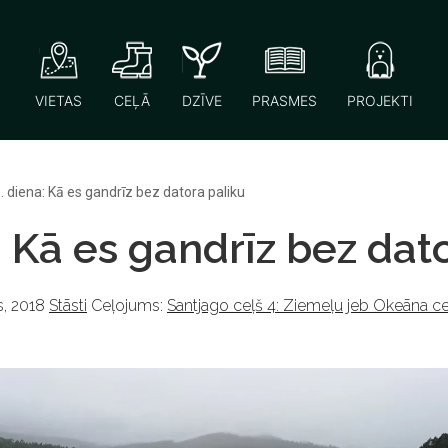
VIETAS
CEĻĀ
DZĪVE
PRASMES
PROJEKTI
. diena: Kā es gandrīz bez datora paliku
: Kā es gandrīz bez dat
, 2018
Stāsti
Ceļojums:
Santjago ceļš 4: Ziemeļu jeb Okeāna ce