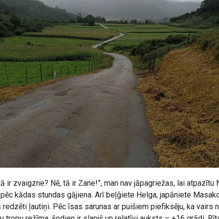
 tā ir zvaigzne? Nē, tā ir Zane!”, man nav jāpagriežas, lai atpazītu
pēc kādas stundas gājiena. Arī beļģiete Helga, japāniete Masako
 redzēti ļautiņi. Pēc īsas sarunas ar puišiem piefiksēju, ka vairs ne
 tropu režīma, šodien ir slapjš un relatīvi auksts – +16 grādi. R