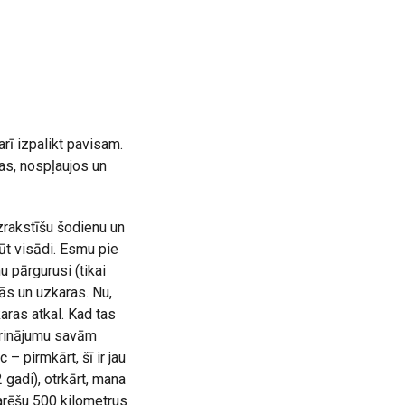
rī izpalikt pavisam.
as, nospļaujos un
zrakstīšu šodienu un
būt visādi. Esmu pie
u pārgurusi (tikai
tās un uzkaras. Nu,
aras atkal. Kad tas
iprinājumu savām
 pirmkārt, šī ir jau
 gadi), otrkārt, mana
arēšu 500 kilometrus