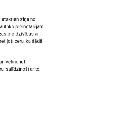
 atskrien ziņa no
kautāko pieinstalējam
ežas pie dzīvības ar
bet ļoti ceru, ka šādā
gan vēlme iet
u, salīdzinoši ar to,