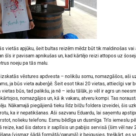
s vietās apjūku, šeit bultas reizēm mēdz būt tik maldinošas vai a
n šīs ir pavisam apnikušas un, kad kārtējo reizi attopos uz šosej
trus noeju pa tās malu.
a izskatās vēstures apdvesta – nolikšu somu, nomazgāšos, aši u
s, ja būs vieta auberģē. Šeit esot tikai 20 vietas, attiecīgi var 
vietas būs, tad palikšu, ja nē – iešu tālāk, jo vēl ir agrs un neesm
Iekārtojos, nomazgājos un, kā ik vakaru, atveru kompi. Tas noraus
u. Nākamajā piegājienā tieku līdz bilžu foldera izveidei, šis uzk
aprotu, ka ir nepatikšanas. Aši sazvanu Eduardu, lai saņemtu apst
tot, nolieku telefonu. Esmu bēdīga un dusmīga. Trīs iemeslu pēc –
 reize, kad šis dators ir saplīsis un pabijis servisā (šim vēl nav 2
īšana (vismaz šādā formātā/garumā) ir beigusies, treškārt, es v