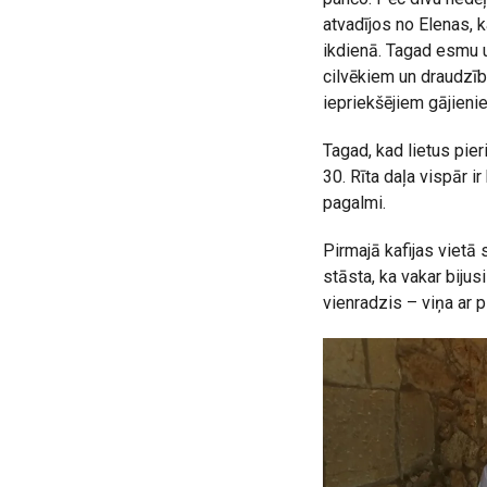
atvadījos no Elenas, 
ikdienā. Tagad esmu uz
cilvēkiem un draudzība
iepriekšējiem gājieni
Tagad, kad lietus pier
30. Rīta daļa vispār ir
pagalmi.
Pirmajā kafijas vietā 
stāsta, ka vakar bijus
vienradzis – viņa ar 