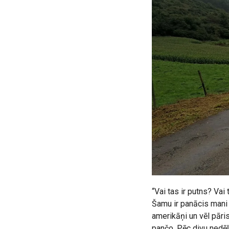
“Vai tas ir putns? Vai
Šamu ir panācis mani 
amerikāņi un vēl pāris
pančo. Pēc divu nedēļu