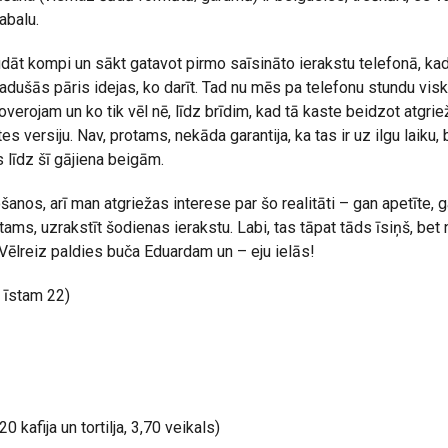
abalu.
āt kompi un sākt gatavot pirmo saīsināto ierakstu telefonā, kad
adušās pāris idejas, ko darīt. Tad nu mēs pa telefonu stundu vis
overojam un ko tik vēl nē, līdz brīdim, kad tā kaste beidzot atgri
s versiju. Nav, protams, nekāda garantija, ka tas ir uz ilgu laiku, 
 līdz šī gājiena beigām.
šanos, arī man atgriežas interese par šo realitāti – gan apetīte, 
tams, uzrakstīt šodienas ierakstu. Labi, tas tāpat tāds īsiņš, bet n
! Vēlreiz paldies buča Eduardam un – eju ielās!
 īstam 22)
0 kafija un tortilja, 3,70 veikals)