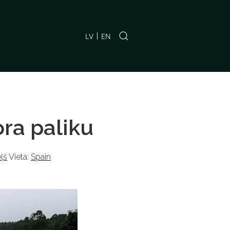
LV
EN
ora paliku
ļš
Vieta:
Spain