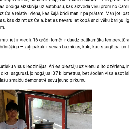
kas bēdīga aizskrēja uz autobusu, kas aizveda viņu prom no Cami
 Ceļa relatīvi viena, kas šajā brīdī man ir pa prātam. Man ļoti pa
s, kas dzimt uz Ceļa, bet es nevaru iet kopā ar cilvēku bariņu ilgs
em.
imis, iet ir viegli. 16 grādi tomēr ir daudz patīkamāka temperatūr
 brīnišķīga – zaļi pakalni, senas baznīcas, kaķi, kas staigā pa jumt
satieku visus iedzinējus. Arī es piestāju uz vienu silto dzērienu, 
i dikti sagurusi, jo nogājusi 37 kilometrus, bet šodien viss esot lab
plašu smaidu demonstrē savu jauno pirkumu.