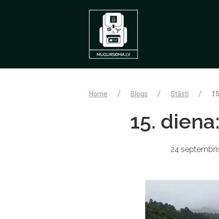
Home
Blogs
Stāsti
15
15. diena
24 septembris