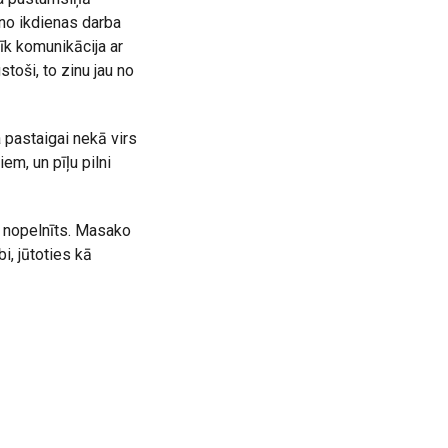
no ikdienas darba
tīk komunikācija ar
toši, to zinu jau no
a pastaigai nekā virs
iem, un pīļu pilni
ir nopelnīts. Masako
i, jūtoties kā