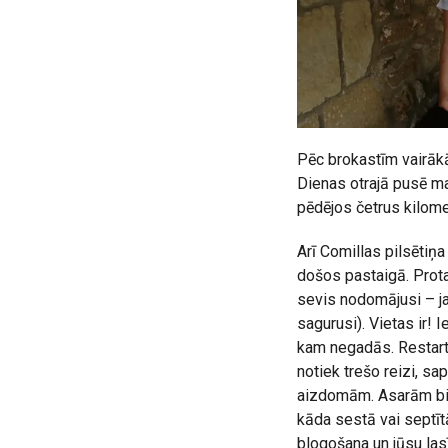
Pēc brokastīm vairākā
Dienas otrajā pusē ma
pēdējos četrus kilome
Arī Comillas pilsētiņ
došos pastaigā. Protam
sevis nodomājusi – ja 
sagurusi). Vietas ir! 
kam negadās. Restartēj
notiek trešo reizi, s
aizdomām. Asarām birs
kāda sestā vai septītā
blogošana un jūsu las