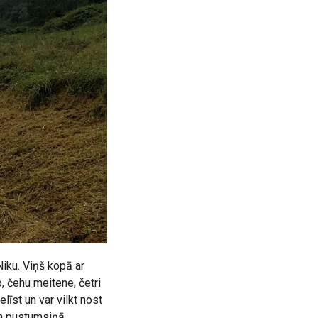
 Niku. Viņš kopā ar
, čehu meitene, četri
līst un var vilkt nost
īta pustumsiņā