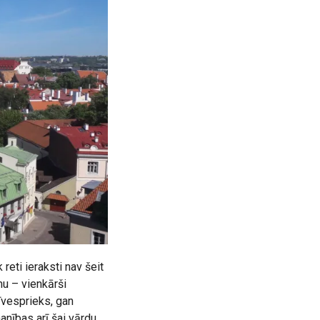
reti ieraksti nav šeit
mu – vienkārši
īvesprieks, gan
manības arī šai vārdu