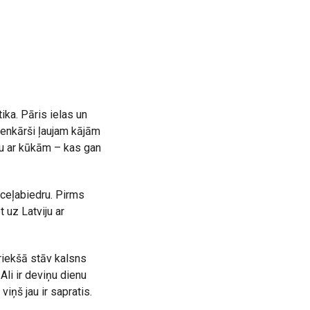
tika. Pāris ielas un
ienkārši ļaujam kājām
ju ar kūkām – kas gan
ceļabiedru. Pirms
 uz Latviju ar
riekšā stāv kalsns
Ali ir deviņu dienu
viņš jau ir sapratis.