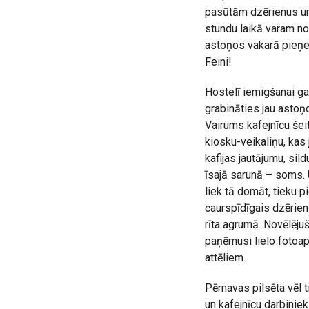
pasūtām dzērienus un 
stundu laikā varam n
astoņos vakarā pieņe
Feini!
Hostelī iemigšanai ga
grabināties jau astoņ
Vairums kafejnīcu še
kiosku-veikaliņu, kas
kafijas jautājumu, si
īsajā sarunā – soms. 
liek tā domāt, tieku p
caurspīdīgais dzēriens
rīta agrumā. Novēlēju
paņēmusi lielo fotoa
attēliem.
Pērnavas pilsēta vēl 
un kafejnīcu darbiniek