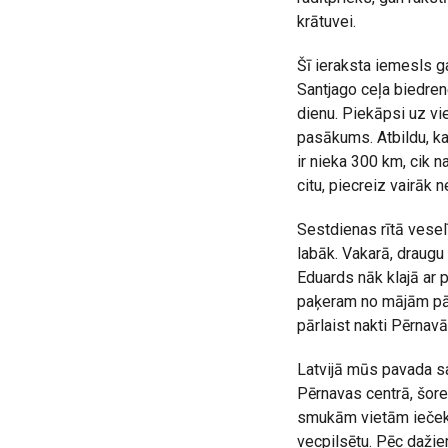
krātuvei.
Šī ieraksta iemesls g
Santjago ceļa biedren
dienu. Piekāpsi uz vi
pasākums. Atbildu, ka
ir nieka 300 km, cik n
citu, piecreiz vairāk 
Sestdienas rītā vesel
labāk. Vakarā, draug
Eduards nāk klajā ar 
paķeram no mājām pāri
pārlaist nakti Pērnavā
Latvijā mūs pavada sa
Pērnavas centrā, šore
smukām vietām iečeko
vecpilsētu. Pēc dažiem