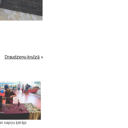
Draudzeņu kruīzā
»
 un sapņu ķērājs