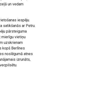
m ceļā un vedam
vietošanas iespēju.
a satikšanās ar Petru.
ūpēju pārsteiguma
 mierīgu vietiņu
iem uzskrienam
s kopš Berlīnes
izes noslēgumā atnes
unājamais izrunāts,
ecpilsētu.