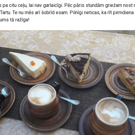
pa citu ceļu, lai nav garlaicīgi. Pēc pāris stundām griežam nost n
 Tartu. Te nu mēs arī šobrīd esam. Pilnīgi neticas, ka rīt pirmdien
ums tā ražīga!