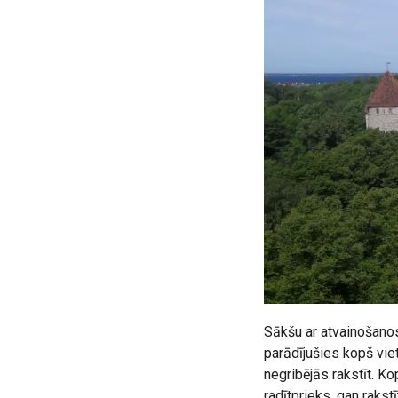
Sākšu ar atvainošanos 
parādījušies kopš vie
negribējās rakstīt. K
radītprieks, gan rakst