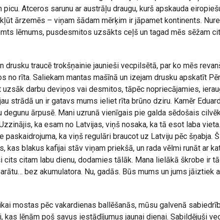
picu. Atceros sarunu ar austrāļu draugu, kurš apskauda eiropiešu
okļūt ārzemēs – viņam šādam mērķim ir jāpamet kontinents. Nur
mts lēmums, pusdesmitos uzsākts ceļš un tagad mēs sēžam citā
n drusku traucē trokšņainie jaunieši vecpilsētā, par ko mēs reva
os no rīta. Saliekam mantas mašīnā un izejam drusku apskatīt Pē
it uzsāk darbu deviņos vai desmitos, tāpēc nopriecājamies, iera
 jau strādā un ir gatavs mums ieliet rīta brūno dziru. Kamēr Eduar
ldu degunu ārpusē. Mani uzrunā vienīgais pie galda sēdošais cilvē
Uzzinājis, ka esam no Latvijas, viņš nosaka, ka tā esot laba vieta
ie paskaidrojuma, ka viņš regulāri braucot uz Latviju pēc šņabja. Šķ
, kas blakus kafijai stāv viņam priekšā, un rada vēlmi runāt ar ka
ši cits citam labu dienu, dodamies tālāk. Mana lielākā škrobe ir t
parātu… bez akumulatora. Nu, gadās. Būs mums un jums jāiztiek a
tikai mostas pēc vakardienas ballēšanās, mūsu galvenā sabiedrīb
i, kas lēnām poš savus iestādījumus jaunai dienai. Sabildējuši ve