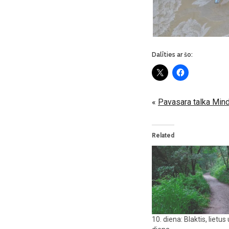
Dalīties ar šo:
«
Pavasara talka Min
Related
10. diena: Blaktis, lietu