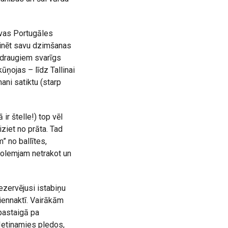
avas Portugāles
vinēt savu dzimšanas
 draugiem svarīgs
ņojas – līdz Tallinai
mani satiktu (starp
r štelle!) top vēl
iet no prāta. Tad
” no ballītes,
nolemjam netrakot un
ezervējusi istabiņu
diennaktī. Vairākām
pastaigā pa
 Ietinamies pledos,