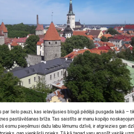
par lielo pauzi, kas ielavījusies blogā pēdējā pusgada laikā – tik 
tnes pastāvēšanas brīža. Tas saistīts ar manu kopējo noskaņoju
opš esmu pieņēmusi dažu labu lēmumu dzīvē, ir atgriezies gan dz
ītprieks, gan vienkārši prieks. Tā kā tagad varu apsolīt vairāk uz