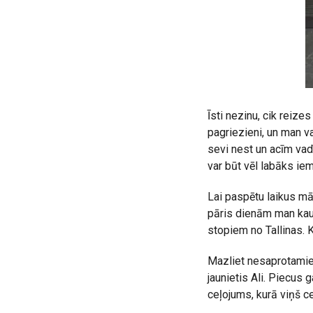
Īsti nezinu, cik reize
pagriezieni, un man v
sevi nest un acīm vad
var būt vēl labāks ie
Lai paspētu laikus m
pāris dienām man kauč
stopiem no Tallinas. 
Mazliet nesaprotamies
jaunietis Ali. Piecus 
ceļojums, kurā viņš ce