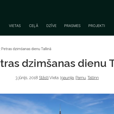
VIETAS
CEĻĀ
DZĪVE
PRASMES
PROJEKTI
 Petras dzimšanas dienu Tallinā
tras dzimšanas dienu T
3 jūnijs, 2018
Stāsti
Vieta:
Igaunija
,
Parnu
,
Tallinn