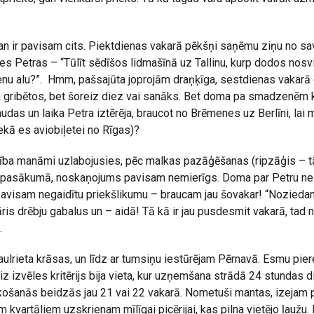
an ir pavisam cits. Piektdienas vakarā pēkšņi saņēmu ziņu no s
es Petras – “Tūlīt sēdīšos lidmašīnā uz Tallinu, kurp dodos nos
enu alu?”. Hmm, pašsajūta joprojām draņķīga, sestdienas vakarā
 gribētos, bet šoreiz diez vai sanāks. Bet doma pa smadzenēm kū
audas un laika Petra iztērēja, braucot no Brēmenes uz Berlīni, lai 
nekā es aviobiļetei no Rīgas)?
ība manāmi uzlabojusies, pēc malkas pazāģēšanas (ripzāģis – tā i
u pasākumā, noskaņojums pavisam nemierīgs. Doma par Petru neiz
pavisam negaidītu priekšlikumu – braucam jau šovakar! “Noziedam
s drēbju gabalus un – aidā! Tā kā ir jau pusdesmit vakarā, tad 
.
ulrieta krāsas, un līdz ar tumsiņu iestūrējam Pērnavā. Esmu pier
iz izvēles kritērijs bija vieta, kur uzņemšana strādā 24 stundas 
šanās beidzās jau 21 vai 22 vakarā. Nometuši mantas, izejam 
 kvartāliem uzskrienam mīlīgai picērijai, kas pilna vietējo ļaužu.