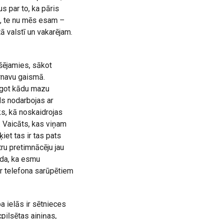
s par to, ka pāris
e, te nu mēs esam –
 valstī un vakarējam.
nšējamies, sākot
rnavu gaismā.
ugot kādu mazu
ds nodarbojas ar
ks, kā noskaidrojas
. Vaicāts, kas viņam
iet tas ir tas pats
tru pretimnācēju jau
āda, ka esmu
r telefona sarūpētiem
a ielās ir sētnieces
cpilsētas ainiņas,