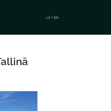
LV
EN
allinā