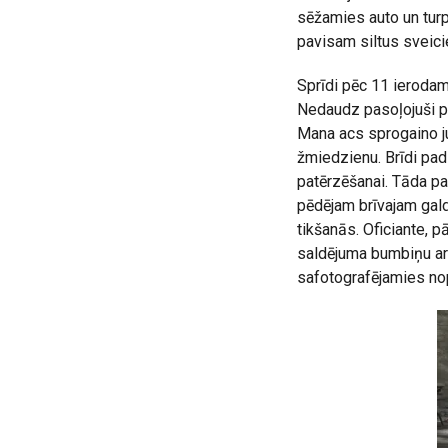
sēžamies auto un turp
pavisam siltus sveici
Sprīdi pēc 11 ierodam
Nedaudz pasoļojuši pa
Mana acs sprogaino ju
žmiedzienu. Brīdi pad
patērzēšanai. Tāda p
pēdējam brīvajam gal
tikšanās. Oficiante, 
saldējuma bumbiņu ar 
safotografējamies no