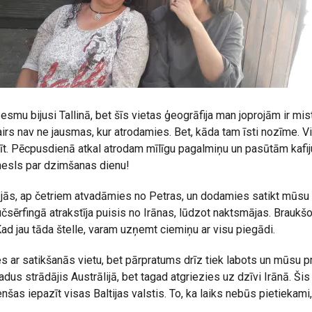
s esmu bijusi Tallinā, bet šīs vietas ģeogrāfija man joprojām ir mis
airs nav ne jausmas, kur atrodamies. Bet, kāda tam īsti nozīme. V
īt. Pēcpusdienā atkal atrodam mīlīgu pagalmiņu un pasūtām kafi
mesls par dzimšanas dienu!
ājās, ap četriem atvadāmies no Petras, un dodamies satikt mūsu 
sērfingā atrakstīja puisis no Irānas, lūdzot naktsmājas. Braukšot
Kad jau tāda štelle, varam uzņemt ciemiņu ar visu piegādi.
 ar satikšanās vietu, bet pārpratums drīz tiek labots un mūsu p
gadus strādājis Austrālijā, bet tagad atgriezies uz dzīvi Irānā. Šis 
nšas iepazīt visas Baltijas valstis. To, ka laiks nebūs pietiekami, 