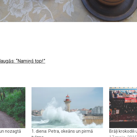
daugās: “Namiņš top!”
s un nozagtā
1. diena: Petra, okeāns un pirmā
Brāļi krokodili