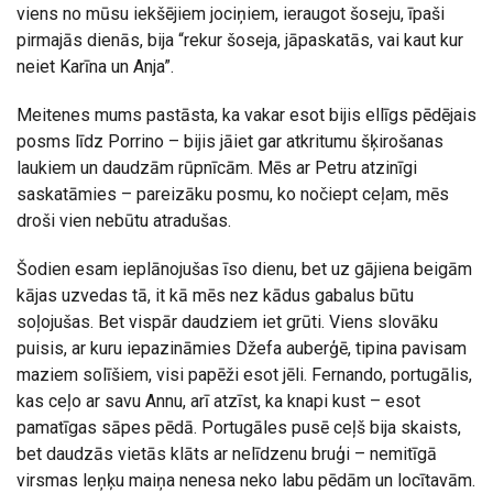
viens no mūsu iekšējiem jociņiem, ieraugot šoseju, īpaši
pirmajās dienās, bija “rekur šoseja, jāpaskatās, vai kaut kur
neiet Karīna un Anja”.
Meitenes mums pastāsta, ka vakar esot bijis ellīgs pēdējais
posms līdz Porrino – bijis jāiet gar atkritumu šķirošanas
laukiem un daudzām rūpnīcām. Mēs ar Petru atzinīgi
saskatāmies – pareizāku posmu, ko nočiept ceļam, mēs
droši vien nebūtu atradušas.
Šodien esam ieplānojušas īso dienu, bet uz gājiena beigām
kājas uzvedas tā, it kā mēs nez kādus gabalus būtu
soļojušas. Bet vispār daudziem iet grūti. Viens slovāku
puisis, ar kuru iepazināmies Džefa auberģē, tipina pavisam
maziem solīšiem, visi papēži esot jēli. Fernando, portugālis,
kas ceļo ar savu Annu, arī atzīst, ka knapi kust – esot
pamatīgas sāpes pēdā. Portugāles pusē ceļš bija skaists,
bet daudzās vietās klāts ar nelīdzenu bruģi – nemitīgā
virsmas leņķu maiņa nenesa neko labu pēdām un locītavām.