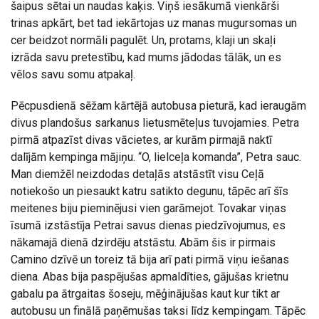
šaipus sētai un naudas kaķis. Viņš iesākumā vienkārši
trinas apkārt, bet tad iekārtojas uz manas mugursomas un
cer beidzot normāli pagulēt. Un, protams, klaji un skaļi
izrāda savu pretestību, kad mums jādodas tālāk, un es
vēlos savu somu atpakaļ.
Pēcpusdienā sēžam kārtējā autobusa pieturā, kad ieraugām
divus plandošus sarkanus lietusmēteļus tuvojamies. Petra
pirmā atpazīst divas vācietes, ar kurām pirmajā naktī
dalījām kempinga mājiņu. “O, lielceļa komanda”, Petra sauc.
Man diemžēl neizdodas detaļās atstāstīt visu Ceļā
notiekošo un piesaukt katru satikto degunu, tāpēc arī šīs
meitenes biju pieminējusi vien garāmejot. Tovakar viņas
īsumā izstāstīja Petrai savus dienas piedzīvojumus, es
nākamajā dienā dzirdēju atstāstu. Abām šis ir pirmais
Camino dzīvē un toreiz tā bija arī pati pirmā viņu iešanas
diena. Abas bija paspējušas apmaldīties, gājušas krietnu
gabalu pa ātrgaitas šoseju, mēģinājušas kaut kur tikt ar
autobusu un finālā paņēmušas taksi līdz kempingam. Tāpēc