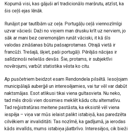
Kopumā visi, kas gājuši arī tradicionālo maršrutu, atzīst, ka
šis ceļš ejas lēnāk.
Runājot par tautībām uz ceļa. Portugāļu ceļā viennozīmīgi
uzvar vācieši. Daži no viņiem man drusku krīt uz nerviem, jo
sāk ar mani bez ceremonijām runāt vāciski, it kā šīs
valodas zināšanas būtu pašsaprotamas. Otrajā vietā ir
francūži. Trešajā, šķiet, paši portugāļi. Pērējās nācijas ir
salīdzinoši nelielās devās. Šie, protams, ir subjektīvi
novērojumi, varbūt statistika vēsta ko citu.
Ap pusčetriem beidzot esam Rendondela pilsētā. Iesoļojam
municipālajā auberģē un interesējamies, vai tur vēl var dabūt
naktsmājas. Esot atlikusi tikai viena gultasvieta. Nu neko,
tad mēs droši vien dosimies meklēt kādu citu alternatīvu.
Tad reģistratūras meitene pastāsta, ka eksistē vēl viena
iespēja – viņa var mūs ielaist palikt istabiņā, kas paredzēta
cilvēkiem ar invaliditāti. Tas nozīmē, ka gadījumā, ja ierodas
kāds invalīds, mums istabiņa jāatbrīvo. Interesējos, cik bieži