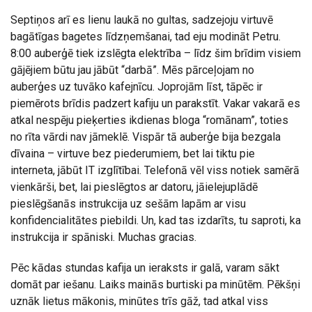
Septiņos arī es lienu laukā no gultas, sadzejoju virtuvē
bagātīgas bagetes līdzņemšanai, tad eju modināt Petru.
8:00 auberģē tiek izslēgta elektrība – līdz šim brīdim visiem
gājējiem būtu jau jābūt “darbā”. Mēs pārceļojam no
auberģes uz tuvāko kafejnīcu. Joprojām līst, tāpēc ir
piemērots brīdis padzert kafiju un parakstīt. Vakar vakarā es
atkal nespēju pieķerties ikdienas bloga “romānam”, toties
no rīta vārdi nav jāmeklē. Vispār tā auberģe bija bezgala
dīvaina – virtuve bez piederumiem, bet lai tiktu pie
interneta, jābūt IT izglītībai. Telefonā vēl viss notiek samērā
vienkārši, bet, lai pieslēgtos ar datoru, jāielejuplādē
pieslēgšanās instrukcija uz sešām lapām ar visu
konfidencialitātes piebildi. Un, kad tas izdarīts, tu saproti, ka
instrukcija ir spāniski. Muchas gracias.
Pēc kādas stundas kafija un ieraksts ir galā, varam sākt
domāt par iešanu. Laiks mainās burtiski pa minūtēm. Pēkšņi
uznāk lietus mākonis, minūtes trīs gāž, tad atkal viss