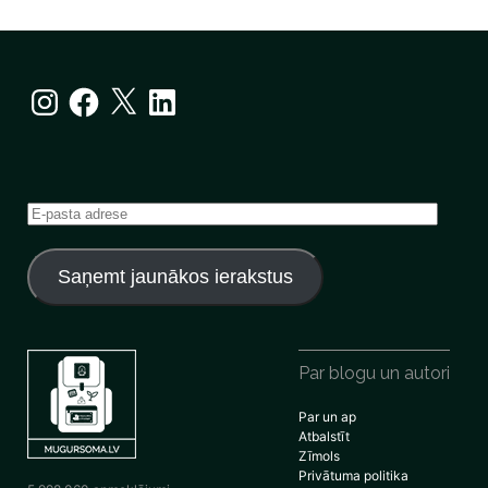
Instagram
Facebook
X
LinkedIn
E-
pasta
adrese
Saņemt jaunākos ierakstus
Par blogu un autori
Par un ap
Atbalstīt
Zīmols
Privātuma politika