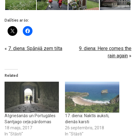
Dalīties ar šo:
«
7. diena: Spānijā zem tilta
9. diena: Here comes the
rain again
»
Related
Atgriešanās un Portugāles
17. diena: Naktīs auksti,
Santjago ceļa pārdomas
dienās karsti
18 maijs, 2017
26 septembris, 2018
In "Stāsti"
In "Stāsti"