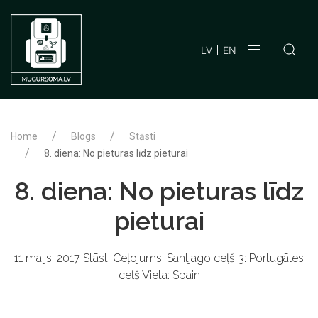
LV
EN
Home
Blogs
Stāsti
8. diena: No pieturas līdz pieturai
8. diena: No pieturas līdz
pieturai
11 maijs, 2017
Stāsti
Ceļojums:
Santjago ceļš 3: Portugāles
ceļš
Vieta:
Spain