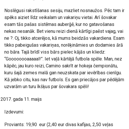
Noslēgusi rakstīšanas sesiju, mazliet nosnaužos. Pēc tam ir
spēks aiziet līdz veikalam un vakariņu vietai. Arī šovakar
esam tās pašas sistēmas auberģē, kur no gatavošanas
nekas nesanāk. Bet vienu reizi dienā kārtīgi paēst vajag, vai
ne ?. Oj, tikko atcerējos, kā mums beidzās vakardiena. Esam
tikko pabeigušas vakariņas, norēķināmies un dodamies ārā
no bāra. Tajā brīdī viss bārs pielec kājās un kliedz:
“Goooooooaaaaal!”. Iet vaļā kārtējā futbola spēle. Man, nez
kāpēc, jau kuro reizi, Camino sakrīt ar hokeja čempionātu,
kuru šajā zemes malā gan neuzskata par ievērības cienīgu.
Kā jebko citu, kas nav futbols. Es gan priecājos par pēdējām
uzvarām un turu īkšķus par šovakara spēli!
gada 11. maijs
Izdevumi:
Proviants: 19,90 eur (2,40 eur divas kafijas, 2,50 veļas