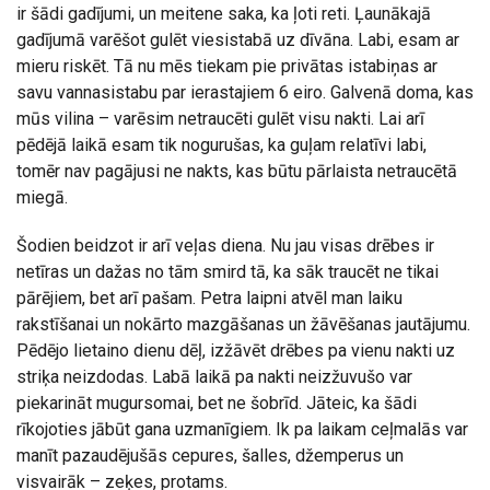
ir šādi gadījumi, un meitene saka, ka ļoti reti. Ļaunākajā
gadījumā varēšot gulēt viesistabā uz dīvāna. Labi, esam ar
mieru riskēt. Tā nu mēs tiekam pie privātas istabiņas ar
savu vannasistabu par ierastajiem 6 eiro. Galvenā doma, kas
mūs vilina – varēsim netraucēti gulēt visu nakti. Lai arī
pēdējā laikā esam tik nogurušas, ka guļam relatīvi labi,
tomēr nav pagājusi ne nakts, kas būtu pārlaista netraucētā
miegā.
Šodien beidzot ir arī veļas diena. Nu jau visas drēbes ir
netīras un dažas no tām smird tā, ka sāk traucēt ne tikai
pārējiem, bet arī pašam. Petra laipni atvēl man laiku
rakstīšanai un nokārto mazgāšanas un žāvēšanas jautājumu.
Pēdējo lietaino dienu dēļ, izžāvēt drēbes pa vienu nakti uz
striķa neizdodas. Labā laikā pa nakti neizžuvušo var
piekarināt mugursomai, bet ne šobrīd. Jāteic, ka šādi
rīkojoties jābūt gana uzmanīgiem. Ik pa laikam ceļmalās var
manīt pazaudējušās cepures, šalles, džemperus un
visvairāk – zeķes, protams.