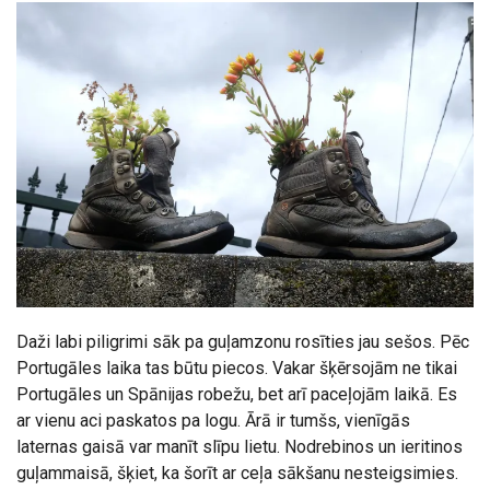
Daži labi piligrimi sāk pa guļamzonu rosīties jau sešos. Pēc
Portugāles laika tas būtu piecos. Vakar šķērsojām ne tikai
Portugāles un Spānijas robežu, bet arī paceļojām laikā. Es
ar vienu aci paskatos pa logu. Ārā ir tumšs, vienīgās
laternas gaisā var manīt slīpu lietu. Nodrebinos un ieritinos
guļammaisā, šķiet, ka šorīt ar ceļa sākšanu nesteigsimies.