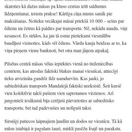
skatoties kā dažas māsas pa kluso cenšas ietīt saldumus
līdzņemšanai, ierasta prakse! Kārtīga cīņa mums sanāk pie
maksāšanas. Nolieku vecākajai māsai priekšā 10 000 – sešus par
ēdienu un četrus kā paldies par transportu. Nē, nekādu naudu, viņi
uzsaucot. Es strīdos, ka jau tā esmu pietiekami viesmīlību
baudījusi vizinoties, kāds vēl ēdiens. Vārdu kauja beidzas ar to, ka
viņa pieņem vienu banknoti, bet otra man jāņem atpakaļ.
Pilsētas centrā māsas vēlas iepirkties vienā no tirdzniecības
centriem, kas atrodas faktiski blakus manai viesnīcai, attiecīgi
tieku atvizināta gandrīz līdz namdurvīm. Kas jauki, jo
sabiedriskais transports Mandalejā faktiski neeksistē. Šeit kursē
vien kolektīvie takši pašiem vien saprotamos virzienos. Arī
jangonieši iesākumā bija cerējuši pārvietoties ar sabiedrisko
transportu, bet tad padevušies un nolīguši taksi.
Sirsnīgi patiecos laipnajiem ļaudīm un dodos uz viesnīcu. Tā kā
mūsu istabiņā ir pagalam šauri, mirkli pasēžu foajē un parakstu.