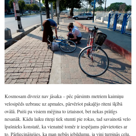
Kosmosam divreiz nav jāsaka – pēc pārsimts metriem kaimiņu
velosipēds uzbrauc uz apmales, pārvēršot pakaļējo riteni šķībā
ovālā. Puiši pa visiem mēģina to iztaisnot, bet nekas prātīgs
nesanāk. Kādu laiku riteņi tiek stumti pie rokas, tad savainotā velo
īpašnieks konstatē, ka vienatnē tomēr ir iespējams pārvietoties ar
to. Pārliecinājušies, ka man nebūs iebildumu, ja viņi turpinās ceļu,