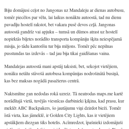
Biju domājusi ceļot no Jangonas uz Mandaleju ar dienas autobusu,
tomēr piecēlos par vēlu, lai laikus nonāktu autoostā, tad nu dienu
pavadīju hostelī rakstot, bet vakara pusē devos ceļā. Jangonas
autoostā gandrīz vai apjuku – tumsā un dūmos atrast uz hostelī
nopirktās biļetes norādīto transporta kompāniju šķita neiespējamā
misija, jo tādu kantorīšu tur bija miljons. Tomēr pēc nepilnas
pusstundas tas izdevās – tad jau bija tikai gaidīšanas vaina.
Mandalejas autoostā mani apstāj taksisti, bet, sekojot vietējiem,
nonāku netālu stāvošā autobusa kompānijas nodrošinātā busiņā,
kas bez maksas nogādā pasažierus centrā.
Naktsmītne gan nedodas rokā uzreiz. Tā neatrodas maps.me kartē
norādītajā vietā, tuvējās viesnīcas darbinieki ķiķina, kad prasu, kur
meklēt ABC Backpakers, šo jautājumu viņi dzirdot bieži. Tomēr
īstā vieta, kas jāmeklē, ir Golden City Lights, kas ir vietējiem
apstākļiem diezgan šiks hotelis. Acīmredzot, īpašnieki izdomājuši