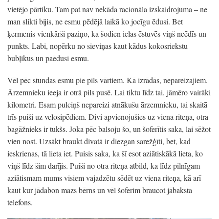
vietējo pārtiku. Tam pat nav nekāda racionāla izskaidrojuma – ne
man slikti bijis, ne esmu pēdējā laikā ko jocīgu ēdusi. Bet
ķermenis vienkārši paziņo, ka šodien ielas ēstuvēs viņš neēdīs un
punkts. Labi, nopērku no sieviņas kaut kādus kokosriekstu
bubļikus un paēdusi esmu.
Vēl pēc stundas esmu pie pils vārtiem. Kā izrādās, nepareizajiem.
Ārzemnieku ieeja ir otrā pils pusē. Lai tiktu līdz tai, jāmēro vairāki
kilometri. Esam pulciņš nepareizi atnākušu ārzemnieku, tai skaitā
trīs puiši uz velosipēdiem. Divi apvienojušies uz viena riteņa, otra
bagāžnieks ir tukšs. Joka pēc balsoju šo, un šoferītis saka, lai sēžot
vien nost. Uzsākt braukt divatā ir diezgan sarežģīti, bet, kad
ieskrienas, tā lieta iet. Puisis saka, ka šī esot aziātiskākā lieta, ko
viņš līdz šim darījis. Puiši no otra riteņa atbild, ka līdz pilnīgam
aziātismam mums visiem vajadzētu sēdēt uz viena riteņa, kā arī
kaut kur jādabon mazs bērns un vēl šoferim braucot jābaksta
telefons.