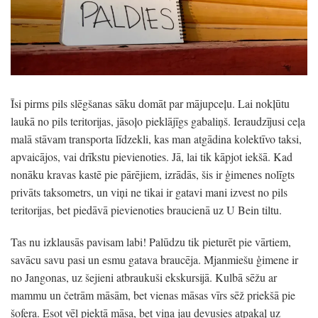
Īsi pirms pils slēgšanas sāku domāt par mājupceļu. Lai nokļūtu
laukā no pils teritorijas, jāsoļo pieklājīgs gabaliņš. Ieraudzījusi ceļa
malā stāvam transporta līdzekli, kas man atgādina kolektīvo taksi,
apvaicājos, vai drīkstu pievienoties. Jā, lai tik kāpjot iekšā. Kad
nonāku kravas kastē pie pārējiem, izrādās, šis ir ģimenes nolīgts
privāts taksometrs, un viņi ne tikai ir gatavi mani izvest no pils
teritorijas, bet piedāvā pievienoties braucienā uz U Bein tiltu.
Tas nu izklausās pavisam labi! Palūdzu tik pieturēt pie vārtiem,
savācu savu pasi un esmu gatava braucēja. Mjanmiešu ģimene ir
no Jangonas, uz šejieni atbraukuši ekskursijā. Kulbā sēžu ar
mammu un četrām māsām, bet vienas māsas vīrs sēž priekšā pie
šofera. Esot vēl piektā māsa, bet viņa jau devusies atpakaļ uz