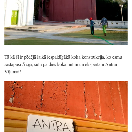
Tā kā šī ir pēdējā laikā iespaidīgākā koka konstrukcija, ko esmu
sastapusi Āzijā, sūtu paldies koka mīlim un ekspertam Antrai
Viļumai!