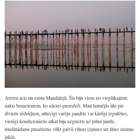
Atveru acis un esmu Mandalejā. Šis bija viens no vieglākajiem
nakts braucieniem, ko nācies pieredzēt. Man laimējās tikt pie
diviem sēdekļiem, attiecīgi varēju gandrīz vai kārtīgi izgulēties,
vienīgi kondicionieris atkal bija uzgriezts uz pilnu jaudu,
mudinādams pasažierus vilkt galvā vilnas cepures un tīties ziemas
jakās.