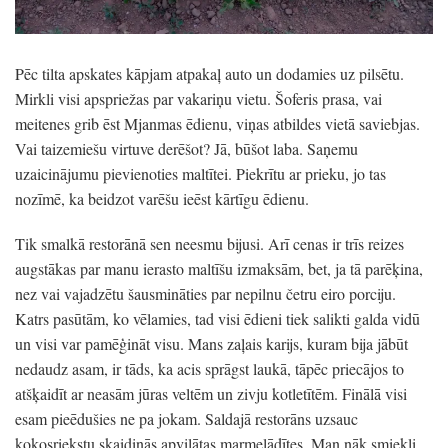
Pēc tilta apskates kāpjam atpakaļ auto un dodamies uz pilsētu.
Mirkli visi apspriežas par vakariņu vietu. Šoferis prasa, vai
meitenes grib ēst Mjanmas ēdienu, viņas atbildes vietā saviebjas.
Vai taizemiešu virtuve derēšot? Jā, būšot laba. Saņemu
uzaicinājumu pievienoties maltītei. Piekrītu ar prieku, jo tas
nozīmē, ka beidzot varēšu ieēst kārtīgu ēdienu.
Tik smalkā restorānā sen neesmu bijusi. Arī cenas ir trīs reizes
augstākas par manu ierasto maltīšu izmaksām, bet, ja tā parēķina,
nez vai vajadzētu šausmināties par nepilnu četru eiro porciju.
Katrs pasūtām, ko vēlamies, tad visi ēdieni tiek salikti galda vidū
un visi var pamēģināt visu. Mans zaļais karijs, kuram bija jābūt
nedaudz asam, ir tāds, ka acis sprāgst laukā, tāpēc priecājos to
atšķaidīt ar neasām jūras veltēm un zivju kotletītēm. Finālā visi
esam pieēdušies ne pa jokam. Saldajā restorāns uzsauc
kokosriekstu skaidiņās apviļātas marmelādītes. Man nāk smiekli