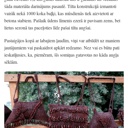
šāda materiāla darinājums pasaulē. Tilta konstrukcijā izmantoti
vairāk nekā 1000 koka baļķi, kas mūsdienās tiek aizvietoti ar
betona stabiem. Pašlaik ūdens līmenis ezerā ir pavisam zems, bet
lietus sezonā tas paceļoties līdz pašai tilta augšai.
Pastaigājos kopā ar labajiem ļaudīm, viņi var atbildēt uz maniem
jautājumiem vai paskaidrot apkārt redzamo. Nez vai es būtu pati
ieskatījusies, ka, piemēram, šīs somiņas gatavotas no kāda augļa
sēklām.