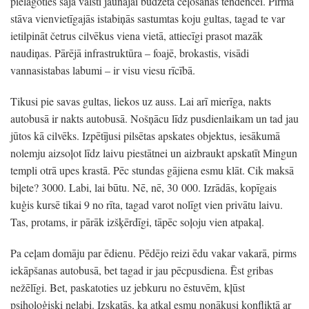
pielāgoties šajā valstī jaunajai budžeta ceļošanas tendencei. Pirmā
stāva vienvietīgajās istabiņās sastumtas koju gultas, tagad te var
ietilpināt četrus cilvēkus viena vietā, attiecīgi prasot mazāk
naudiņas. Pārējā infrastruktūra – foajē, brokastis, visādi
vannasistabas labumi – ir visu viesu rīcībā.
Tikusi pie savas gultas, liekos uz auss. Lai arī mierīga, nakts
autobusā ir nakts autobusā. Nošņācu līdz pusdienlaikam un tad jau
jūtos kā cilvēks. Izpētījusi pilsētas apskates objektus, iesākumā
nolemju aizsoļot līdz laivu piestātnei un aizbraukt apskatīt Mingun
templi otrā upes krastā. Pēc stundas gājiena esmu klāt. Cik maksā
biļete? 3000. Labi, lai būtu. Nē, nē, 30 000. Izrādās, kopīgais
kuģis kursē tikai 9 no rīta, tagad varot nolīgt vien privātu laivu.
Tas, protams, ir pārāk izšķērdīgi, tāpēc soļoju vien atpakaļ.
Pa ceļam domāju par ēdienu. Pēdējo reizi ēdu vakar vakarā, pirms
iekāpšanas autobusā, bet tagad ir jau pēcpusdiena. Ēst gribas
nežēlīgi. Bet, paskatoties uz jebkuru no ēstuvēm, kļūst
psiholoģiski nelabi. Izskatās, ka atkal esmu nonākusi konfliktā ar