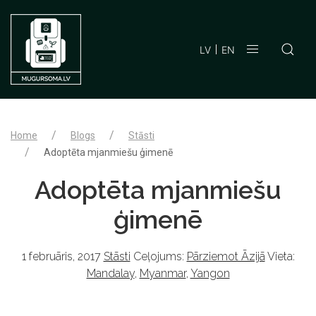
LV
EN
Home
Blogs
Stāsti
Adoptēta mjanmiešu ģimenē
Adoptēta mjanmiešu
ģimenē
1 februāris, 2017
Stāsti
Ceļojums:
Pārziemot Āzijā
Vieta:
Mandalay
,
Myanmar
,
Yangon