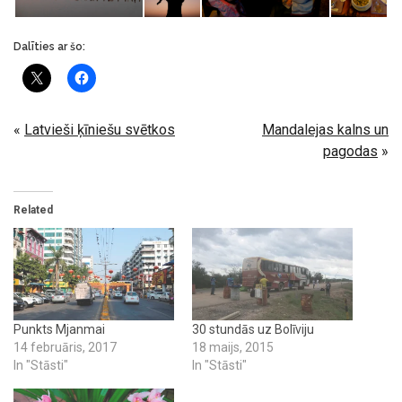
Dalīties ar šo:
«
Latvieši ķīniešu svētkos
Mandalejas kalns un
pagodas
»
Related
Punkts Mjanmai
30 stundās uz Bolīviju
14 februāris, 2017
18 maijs, 2015
In "Stāsti"
In "Stāsti"