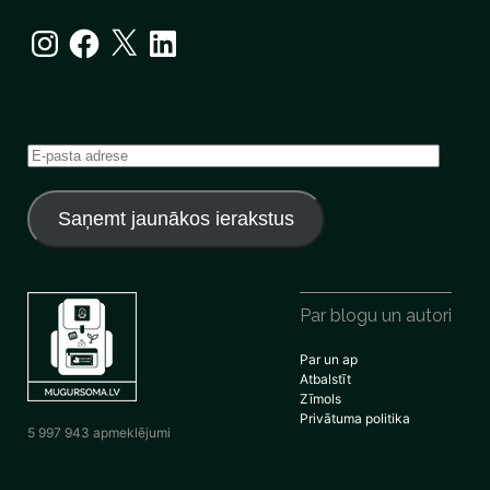
Instagram
Facebook
X
LinkedIn
E-
pasta
adrese
Saņemt jaunākos ierakstus
Par blogu un autori
Par un ap
Atbalstīt
Zīmols
Privātuma politika
5 997 943 apmeklējumi