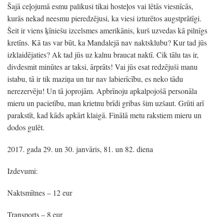
Šajā ceļojumā esmu palikusi tikai hosteļos vai lētās viesnīcās,
kurās nekad neesmu pieredzējusi, ka viesi izturētos augstprātīgi.
Šeit ir viens ķīniešu izcelsmes amerikānis, kurš uzvedas kā pilnīgs
kretīns. Kā tas var būt, ka Mandalejā nav naktsklubu? Kur tad jūs
izklaidējaties? Ak tad jūs uz kalnu braucat naktī. Cik tālu tas ir,
divdesmit minūtes ar taksi, ārprāts! Vai jūs esat redzējuši manu
istabu, tā ir tik maziņa un tur nav labierīcību, es neko tādu
nerezervēju! Un tā joprojām. Apbrīnoju apkalpojošā personāla
mieru un pacietību, man krietnu brīdi gribas šim uzšaut. Grūti arī
parakstīt, kad kāds apkārt klaigā. Finālā metu rakstiem mieru un
dodos gulēt.
2017. gada 29. un 30. janvāris, 81. un 82. diena
Izdevumi:
Naktsmītnes – 12 eur
Transports – 8 eur