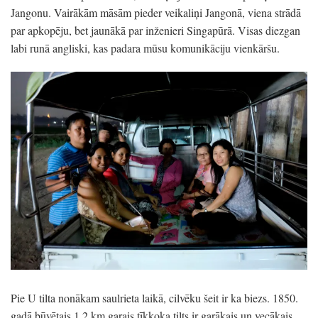
Jangonu. Vairākām māsām pieder veikaliņi Jangonā, viena strādā
par apkopēju, bet jaunākā par inženieri Singapūrā. Visas diezgan
labi runā angliski, kas padara mūsu komunikāciju vienkāršu.
Pie U tilta nonākam saulrieta laikā, cilvēku šeit ir ka biezs. 1850.
gadā būvētais 1,2 km garais tīkkoka tilts ir garākais un vecākais