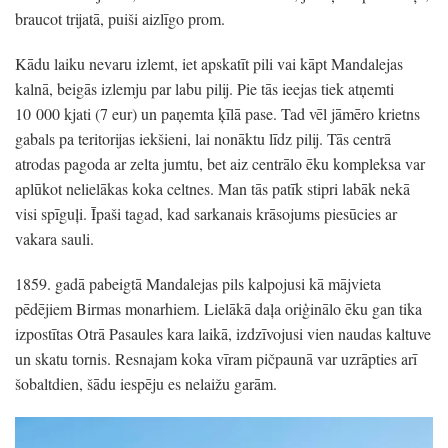
braucot trijatā, puiši aizlīgo prom.
Kādu laiku nevaru izlemt, iet apskatīt pili vai kāpt Mandalejas
kalnā, beigās izlemju par labu pilij. Pie tās ieejas tiek atņemti
10 000 kjati (7 eur) un paņemta ķīlā pase. Tad vēl jāmēro krietns
gabals pa teritorijas iekšieni, lai nonāktu līdz pilij. Tās centrā
atrodas pagoda ar zelta jumtu, bet aiz centrālo ēku kompleksa var
aplūkot nelielākas koka celtnes. Man tās patīk stipri labāk nekā
visi spīguļi. Īpaši tagad, kad sarkanais krāsojums piesūcies ar
vakara sauli.
1859. gadā pabeigtā Mandalejas pils kalpojusi kā mājvieta
pēdējiem Birmas monarhiem. Lielākā daļa oriģinālo ēku gan tika
izpostītas Otrā Pasaules kara laikā, izdzīvojusi vien naudas kaltuve
un skatu tornis. Resnajam koka vīram pičpaunā var uzrāpties arī
šobaltdien, šādu iespēju es nelaižu garām.