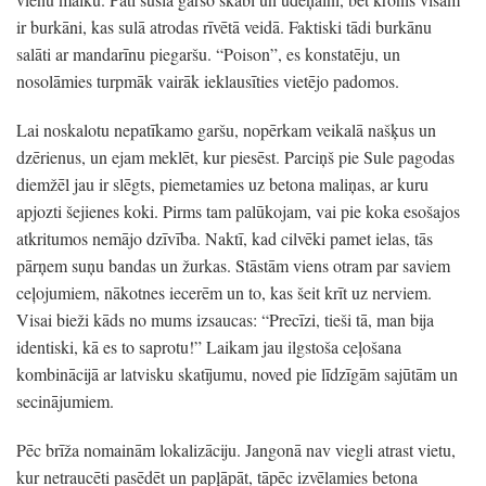
ir burkāni, kas sulā atrodas rīvētā veidā. Faktiski tādi burkānu
salāti ar mandarīnu piegaršu. “Poison”, es konstatēju, un
nosolāmies turpmāk vairāk ieklausīties vietējo padomos.
Lai noskalotu nepatīkamo garšu, nopērkam veikalā našķus un
dzērienus, un ejam meklēt, kur piesēst. Parciņš pie Sule pagodas
diemžēl jau ir slēgts, piemetamies uz betona maliņas, ar kuru
apjozti šejienes koki. Pirms tam palūkojam, vai pie koka esošajos
atkritumos nemājo dzīvība. Naktī, kad cilvēki pamet ielas, tās
pārņem suņu bandas un žurkas. Stāstām viens otram par saviem
ceļojumiem, nākotnes iecerēm un to, kas šeit krīt uz nerviem.
Visai bieži kāds no mums izsaucas: “Precīzi, tieši tā, man bija
identiski, kā es to saprotu!” Laikam jau ilgstoša ceļošana
kombinācijā ar latvisku skatījumu, noved pie līdzīgām sajūtām un
secinājumiem.
Pēc brīža nomainām lokalizāciju. Jangonā nav viegli atrast vietu,
kur netraucēti pasēdēt un papļāpāt, tāpēc izvēlamies betona