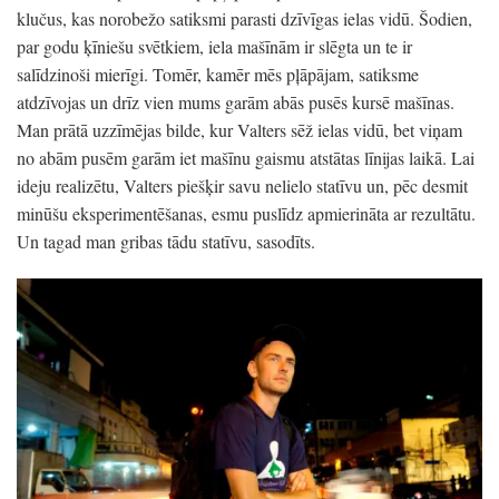
klučus, kas norobežo satiksmi parasti dzīvīgas ielas vidū. Šodien,
par godu ķīniešu svētkiem, iela mašīnām ir slēgta un te ir
salīdzinoši mierīgi. Tomēr, kamēr mēs pļāpājam, satiksme
atdzīvojas un drīz vien mums garām abās pusēs kursē mašīnas.
Man prātā uzzīmējas bilde, kur Valters sēž ielas vidū, bet viņam
no abām pusēm garām iet mašīnu gaismu atstātas līnijas laikā. Lai
ideju realizētu, Valters piešķir savu nelielo statīvu un, pēc desmit
minūšu eksperimentēšanas, esmu puslīdz apmierināta ar rezultātu.
Un tagad man gribas tādu statīvu, sasodīts.