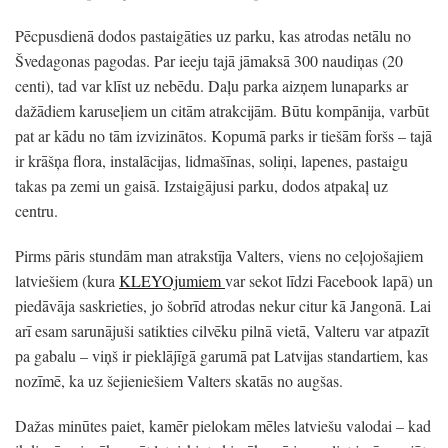
Pēcpusdienā dodos pastaigāties uz parku, kas atrodas netālu no
Švedagonas pagodas. Par ieeju tajā jāmaksā 300 naudiņas (20
centi), tad var klīst uz nebēdu. Daļu parka aizņem lunaparks ar
dažādiem karuseļiem un citām atrakcijām. Būtu kompānija, varbūt
pat ar kādu no tām izvizinātos. Kopumā parks ir tiešām foršs – tajā
ir krāšņa flora, instalācijas, lidmašīnas, soliņi, lapenes, pastaigu
takas pa zemi un gaisā. Izstaigājusi parku, dodos atpakaļ uz
centru.
Pirms pāris stundām man atrakstīja Valters, viens no ceļojošajiem
latviešiem (kura
KLEYOjumiem
var sekot līdzi Facebook lapā) un
piedāvāja saskrieties, jo šobrīd atrodas nekur citur kā Jangonā. Lai
arī esam sarunājuši satikties cilvēku pilnā vietā, Valteru var atpazīt
pa gabalu – viņš ir pieklājīgā garumā pat Latvijas standartiem, kas
nozīmē, ka uz šejieniešiem Valters skatās no augšas.
Dažas minūtes paiet, kamēr pielokam mēles latviešu valodai – kad