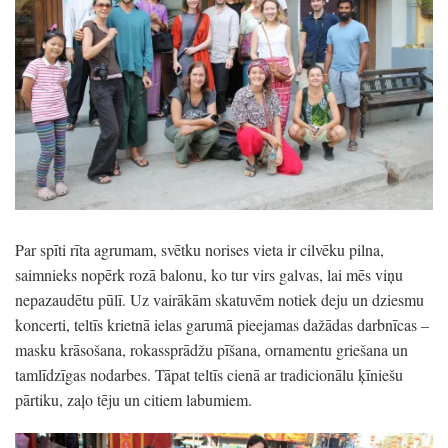
Par spīti rīta agrumam, svētku norises vieta ir cilvēku pilna,
saimnieks nopērk rozā balonu, ko tur virs galvas, lai mēs viņu
nepazaudētu pūlī. Uz vairākām skatuvēm notiek deju un dziesmu
koncerti, teltīs krietnā ielas garumā pieejamas dažādas darbnīcas –
masku krāsošana, rokassprādžu pīšana, ornamentu griešana un
tamlīdzīgas nodarbes. Tāpat teltīs cienā ar tradicionālu ķīniešu
pārtiku, zaļo tēju un citiem labumiem.