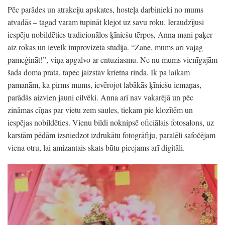
Pēc parādes un atrakciju apskates, hosteļa darbinieki no mums
atvadās – tagad varam tupināt klejot uz savu roku. Ieraudzījusi
iespēju nobildēties tradicionālos ķīniešu tērpos, Anna mani paķer
aiz rokas un ievelk improvizētā studijā. “Zane, mums arī vajag
pameģināt!”, viņa apgalvo ar entuziasmu. Ne nu mums vienīgajām
šāda doma prātā, tāpēc jāizstāv krietna rinda. Ik pa laikam
pamanām, ka pirms mums, ievērojot labākās ķīniešu iemaņas,
parādās aizvien jauni cilvēki. Anna arī nav vakarējā un pēc
zināmas cīņas par vietu zem saules, tiekam pie klozītēm un
iespējas nobildēties. Vienu bildi noknipsē oficiālais fotosalons, uz
karstām pēdām izsniedzot izdrukātu fotogrāfiju, paralēli safočējam
viena otru, lai amizantais skats būtu pieejams arī digitāli.