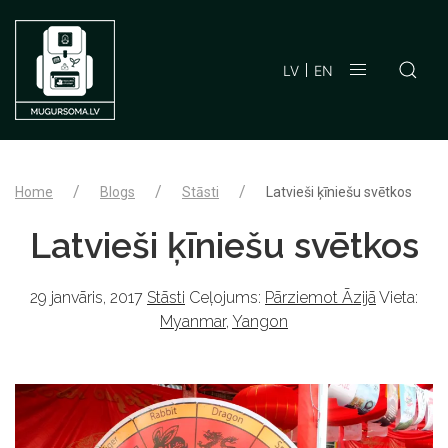
LV
EN
Home
Blogs
Stāsti
Latvieši ķīniešu svētkos
Latvieši ķīniešu svētkos
29 janvāris, 2017
Stāsti
Ceļojums:
Pārziemot Āzijā
Vieta:
Myanmar
,
Yangon