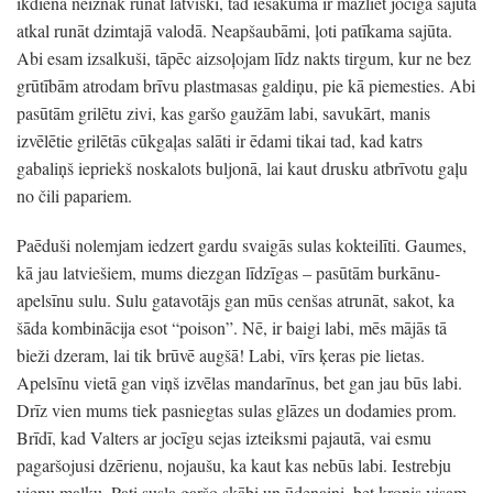
ikdienā neiznāk runāt latviski, tad iesākumā ir mazliet jocīga sajūta
atkal runāt dzimtajā valodā. Neapšaubāmi, ļoti patīkama sajūta.
Abi esam izsalkuši, tāpēc aizsoļojam līdz nakts tirgum, kur ne bez
grūtībām atrodam brīvu plastmasas galdiņu, pie kā piemesties. Abi
pasūtām grilētu zivi, kas garšo gaužām labi, savukārt, manis
izvēlētie grilētās cūkgaļas salāti ir ēdami tikai tad, kad katrs
gabaliņš iepriekš noskalots buljonā, lai kaut drusku atbrīvotu gaļu
no čili papariem.
Paēduši nolemjam iedzert gardu svaigās sulas kokteilīti. Gaumes,
kā jau latviešiem, mums diezgan līdzīgas – pasūtām burkānu-
apelsīnu sulu. Sulu gatavotājs gan mūs cenšas atrunāt, sakot, ka
šāda kombinācija esot “poison”. Nē, ir baigi labi, mēs mājās tā
bieži dzeram, lai tik brūvē augšā! Labi, vīrs ķeras pie lietas.
Apelsīnu vietā gan viņš izvēlas mandarīnus, bet gan jau būs labi.
Drīz vien mums tiek pasniegtas sulas glāzes un dodamies prom.
Brīdī, kad Valters ar jocīgu sejas izteiksmi pajautā, vai esmu
pagaršojusi dzērienu, nojaušu, ka kaut kas nebūs labi. Iestrebju
vienu malku. Pati susla garšo skābi un ūdeņaini, bet kronis visam