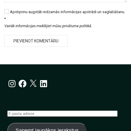
Apstiprinu augstāk redzamās informācijas apstrādi un saglabāšanu.
*
Vairāk informācijas meklējiet mūsu privātuma politikā.
Instagram
Facebook
X
LinkedIn
E-
pasta
adrese
Saņemt jaunākos ierakstus