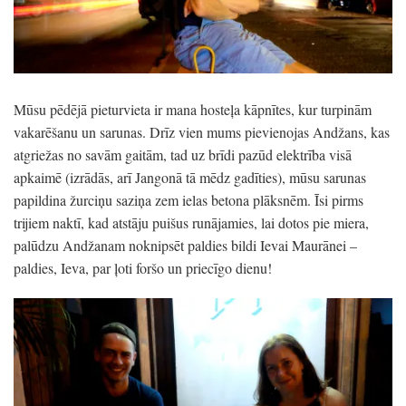
Mūsu pēdējā pieturvieta ir mana hosteļa kāpnītes, kur turpinām
vakarēšanu un sarunas. Drīz vien mums pievienojas Andžans, kas
atgriežas no savām gaitām, tad uz brīdi pazūd elektrība visā
apkaimē (izrādās, arī Jangonā tā mēdz gadīties), mūsu sarunas
papildina žurciņu saziņa zem ielas betona plāksnēm. Īsi pirms
trijiem naktī, kad atstāju puišus runājamies, lai dotos pie miera,
palūdzu Andžanam noknipsēt paldies bildi Ievai Maurānei –
paldies, Ieva, par ļoti foršo un priecīgo dienu!