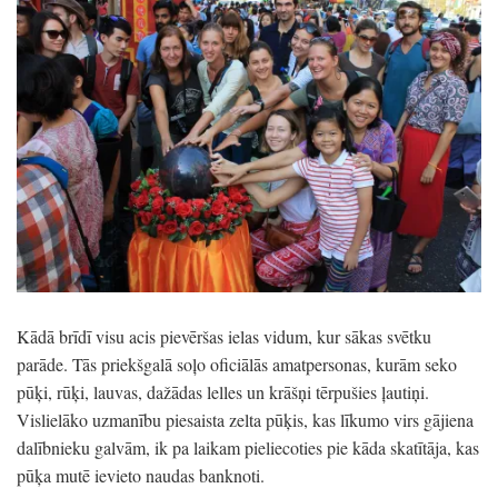
Kādā brīdī visu acis pievēršas ielas vidum, kur sākas svētku
parāde. Tās priekšgalā soļo oficiālās amatpersonas, kurām seko
pūķi, rūķi, lauvas, dažādas lelles un krāšņi tērpušies ļautiņi.
Vislielāko uzmanību piesaista zelta pūķis, kas līkumo virs gājiena
dalībnieku galvām, ik pa laikam pieliecoties pie kāda skatītāja, kas
pūķa mutē ievieto naudas banknoti.