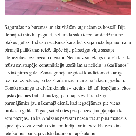
Sagurušas no burzmas un aktivitātēm, atgriežamies hostelī. Biju
domājusi mirklīti pagulēt, bet finālā sāku tērzēt ar Andžanu no
blakus gultas. Indiešu izcelsmes kanādietis šajā vietā bija jau manā
pirmajā palikšanas reizē, tāpēc biju pārsteigta viņu sastapt
atgriežoties pēc piecām dienām. Nedaudz smieklīgs ir apstāklis, ka
mūsu savstarpējo komunikāciju uzsākām ar nelielu “sakasīšanos”
– viņš pirms gulētiešanas gribēja uzgriezt kondicionieri kārtīgā
režīmā, es vēlējos, lai tas strādā mēreni un ar siltākiem grādiem.
Tonakt aizmigu ar divām domām – kretīns, kā arī, iespējams, citos
apstākļos mēs būtu draudzīgi parunājušies. Draudzīgi
parunājāmies jau nākamajā dienā, kad iegadījāmies pie viena
brokastu galda. Tagad, satiekoties pēc pauzes, jau pļāpājam kā
seni paziņas. Tā kā Andžans pavisam nesen trīs ar pusi mēnešus
apceļojis savu vecāku dzimteni Indiju, ar interesi klausos viņa
ieteikumos par šajā valstī darāmo un apskatāmo.