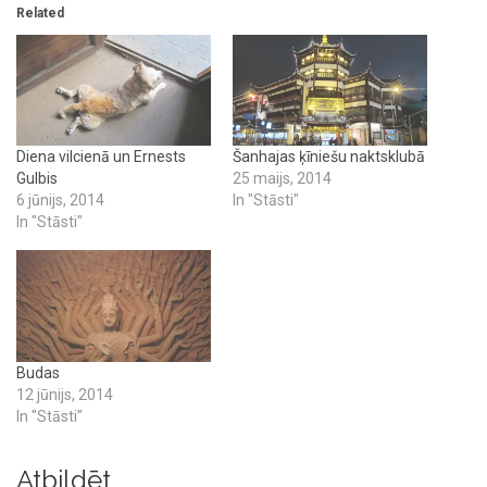
Related
Diena vilcienā un Ernests
Šanhajas ķīniešu naktsklubā
Gulbis
25 maijs, 2014
6 jūnijs, 2014
In "Stāsti"
In "Stāsti"
Budas
12 jūnijs, 2014
In "Stāsti"
Atbildēt