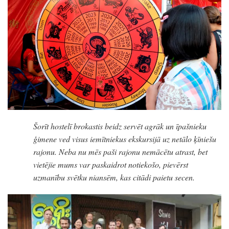
Šorīt hostelī brokastis beidz servēt agrāk un īpašnieku
ģimene ved visus iemītniekus ekskursijā uz netālo ķīniešu
rajonu. Neba nu mēs paši rajonu nemācētu atrast, bet
vietējie mums var paskaidrot notiekošo, pievērst
uzmanību svētku niansēm, kas citādi paietu secen.