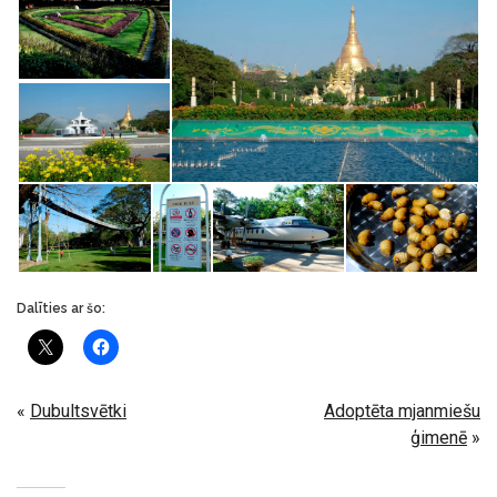
Dalīties ar šo:
«
Dubultsvētki
Adoptēta mjanmiešu
ģimenē
»